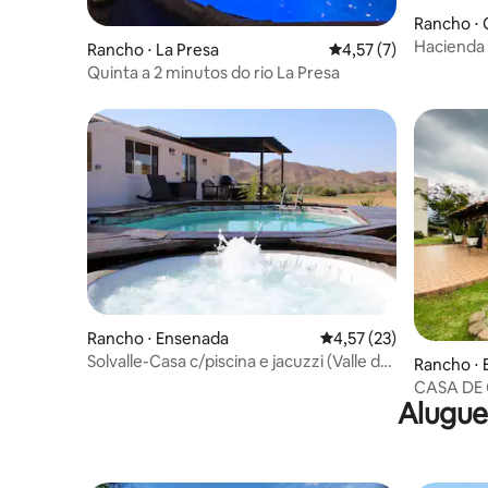
Rancho ⋅ 
Hacienda
Rancho ⋅ La Presa
4,57 de uma avaliação
4,57 (7)
Quinta a 2 minutos do rio La Presa
Rancho ⋅ Ensenada
4,57 de uma avaliação 
4,57 (23)
Solvalle-Casa c/piscina e jacuzzi (Valle de
Rancho ⋅ 
Gpe)
CASA DE 
Alugue
Seguro-Fa