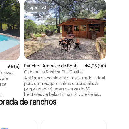
Rancho ⋅ 
Superhost
Superho
Superhost
Superho
co
Chalé na 
Cory Caba
pela nat
arborizad
estadia, 
cachoeira
Acaxochi
domingo t
15 minuto
Aquático
Rancho ⋅ Amealco de Bonfil
4,96 de uma avaliação 
4,96 (90)
ções
5 de uma avaliação média de 5, 6 avaliações
5 (6)
Honey Pue
cachoeiras). (Não vendem
Cabana La Rústica. "La Casita"
lusiva
tipo de 
Antígua e acolhimento restaurado . Ideal
s em
restaura
para uma viagem calma e tranquila. A
rca
você prec
propriedade é uma reserva de 30
hectares de belas trilhas, árvores e as
a
orada de ranchos
melhores paisagens para passear. Nosso
projeto é ecológico e você pode
is
aprender com as ecotecnias usadas
localmente. Na propriedade temos 4
POO) 1
cães, um santuário de burros, galinhas,
pla 1 Refri
porcos, ovelhas e, às vezes, gatinhos.