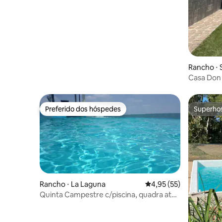
Rancho ⋅ 
Casa Don 
tempo e 
Preferido dos hóspedes
Superho
Preferido dos hóspedes
Superho
Rancho ⋅ La Laguna
4,95 de uma avaliação 
4,95 (55)
Quinta Campestre c/piscina, quadra até
40 pessoas