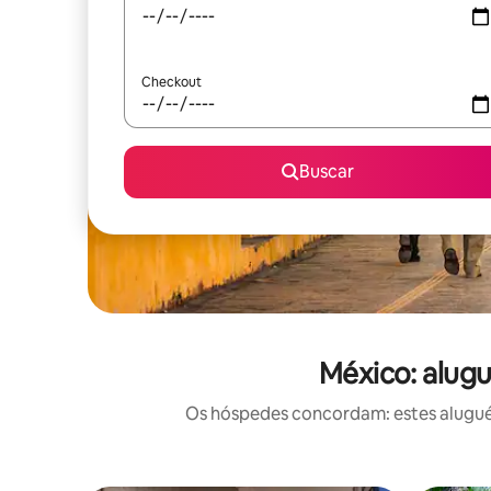
Checkout
Buscar
México: alug
Os hóspedes concordam: estes aluguéi