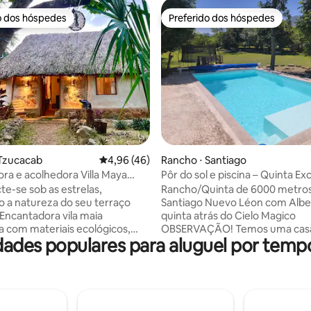
o dos hóspedes
Preferido dos hóspedes
o dos hóspedes
Preferido dos hóspedes
média de 5, 21 avaliações
 Tzucacab
4,96 de uma avaliação média de 5, 46 avalia
4,96 (46)
Rancho ⋅ Santiago
ra e acolhedora Villa Maya
Pôr do sol e piscina – Quinta Exc
l
Corazón de Santiago
e-se sob as estrelas,
Rancho/Quinta de 6000 metro
 a natureza do seu terraço
Santiago Nuevo Léon com Albe
quinta atrás do Cielo Magico
a com materiais ecológicos,
OBSERVAÇÃO! Temos uma cas
ades populares para aluguel por temp
ela natureza, hortas orgânicas
pequena que tem: Camas para até 4
entável Espaço tipo loft
pessoas, máximo 6 pessoas, ma
to, sala de estar, sala de jantar,
acampamento (A casa não tem
banheiro e terraço privativo
TOALHAS, SABONETE ou SHAM
a dentro do Rancho
Micro-ondas 1 grelha elétrica du
ógico 8Venado a 900 metros da
1 TV de 50 Tem 3 Asadores disponíveis