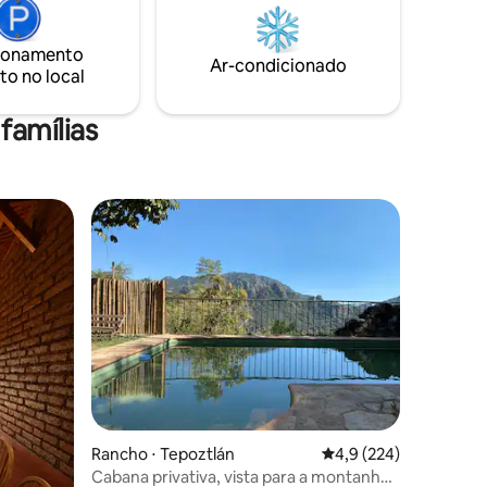
Não aceitamos animais de estimação
para a segurança de animais de
ionamento
estimação e da fazenda. Incluímos lenha,
Ar-condicionado
to no local
carvão, tortilhas, queijo, frutas, café
famílias
Rancho ⋅ Tepoztlán
4,9 de uma avaliação 
4,9 (224)
Cabana privativa, vista para a montanha