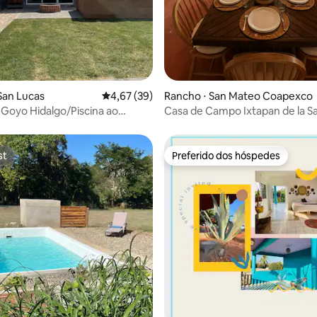
San Lucas
4,67 de uma avaliação média de 5, 39 avalia
4,67 (39)
Rancho ⋅ San Mateo Coapexco
Goyo Hidalgo/Piscina ao
Casa de Campo Ixtapan de la Sa
Temazcal
Nevado de Toluca
st
Preferido dos hóspedes
st
Preferido dos hóspedes
média de 5, 55 avaliações