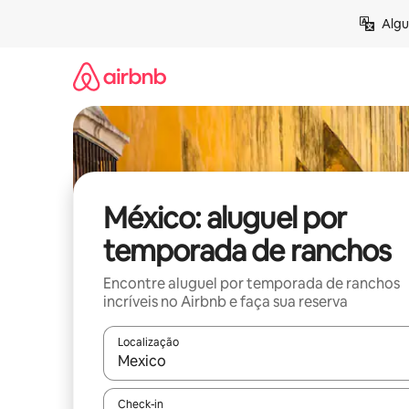
Pular
Algu
para
o
conteúdo
México: aluguel por
temporada de ranchos
Encontre aluguel por temporada de ranchos
incríveis no Airbnb e faça sua reserva
Localização
Quando os resultados estiverem disponíveis, expl
Check-in