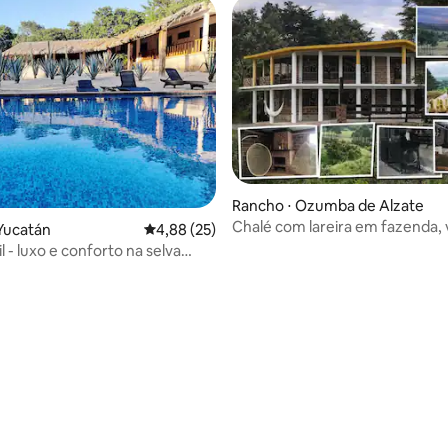
 média de 5, 7 avaliações
Rancho ⋅ Ozumba de Alzate
Chalé com lareira em fazenda, 
Yucatán
4,88 de uma avaliação média de 5, 25 avalia
4,88 (25)
espetacular
 - luxo e conforto na selva