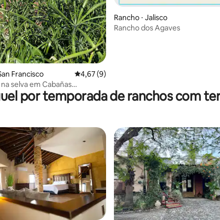
Rancho ⋅ Jalisco
Rancho dos Agaves
San Francisco
4,67 de uma avaliação média de 5, 9 avalia
4,67 (9)
 na selva em Cabañas
uel por temporada de ranchos com te
!