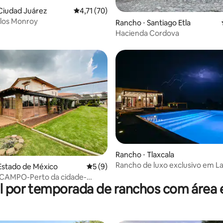
Ciudad Juárez
4,71 de uma avaliação média de 5, 70 avalia
4,71 (70)
 los Monroy
 média de 5, 7 avaliações
Rancho ⋅ Santiago Etla
Hacienda Cordova
média de 5, 23 avaliações
Rancho ⋅ Tlaxcala
Rancho de luxo exclusivo em L
Estado de México
5 de uma avaliação média de 5, 9 avalia
5 (9)
CAMPO-Perto da cidade-
l por temporada de ranchos com área 
miliar