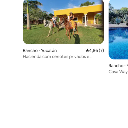
Rancho ⋅ Yucatán
4,86 de uma avaliação
4,86 (7)
Hacienda com cenotes privados e
cavalos incluídos
Rancho ⋅ 
Casa Wayil
maia