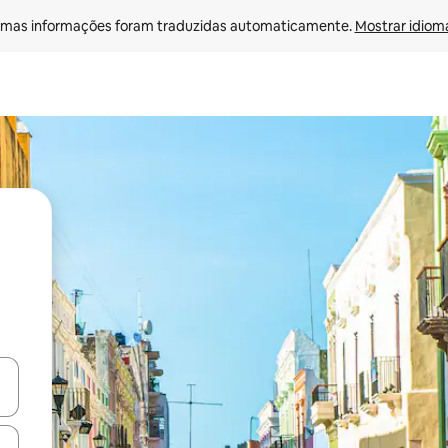
mas informações foram traduzidas automaticamente. 
Mostrar idioma
ore-os usando as seta para cima e para baixo do teclado ou tocando e