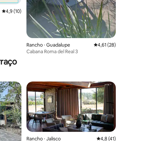
4,9 de uma avaliação média de 5, 10 avaliações
4,9 (10)
Rancho ⋅ Guadalupe
4,61 de uma avaliação
4,61 (28)
ções
Cabana Roma del Real 3
rraço
Rancho ⋅ Jalisco
4,8 de uma avaliação
4,8 (41)