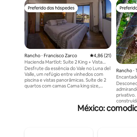
Preferido dos hóspedes
Preferid
Preferido dos hóspedes
Preferid
Rancho ⋅ Francisco Zarco
4,86 de uma avaliação 
4,86 (21)
Hacienda Martlot: Suíte 2 King + Vista
para o vinhedo
Desfrute da essência do Vale no Luna del
Rancho ⋅
Valle, um refúgio entre vinhedos com
Encantado
piscina e vistas panorâmicas. Suíte de 2
tradiciona
Desconect
quartos com camas Cama king size,
admirando
cozinha e terraço privativo com vista
privativo. Encantadora vila maia
para o vinhedo. Na Hacienda y Cava
construíd
Martlot, desfrute de nossas uvas Barbera
México: comodid
rodeada p
e Nebbiolo. Inclui uma degustação de
em fazenda sust
boas-vindas e um tour por nossas 2
com 1 quar
adegas. Serviços: chef particular,
cozinha, 
massagens e decoração de eventos
Hospedad
(mediante solicitação). Localizado na
Agroecol