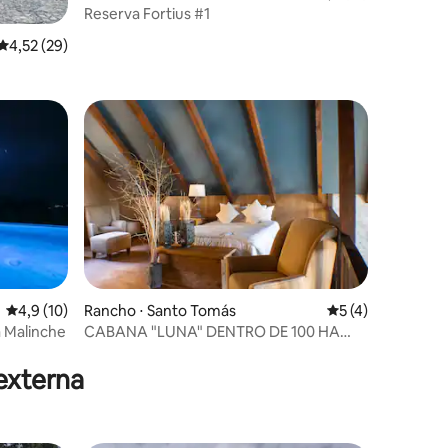
Reserva Fortius #1
ções
4,52 de uma avaliação média de 5, 29 avaliações
4,52 (29)
4,9 de uma avaliação média de 5, 10 avaliações
4,9 (10)
Rancho ⋅ Santo Tomás
5 de uma avaliaçã
5 (4)
a Malinche
CABANA "LUNA" DENTRO DE 100 HA
ções
VINHED DOVINTO
externa