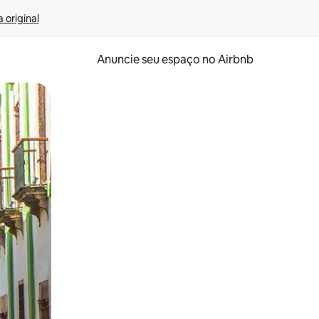
 original
Anuncie seu espaço no Airbnb
 deslizando o dedo na tela.