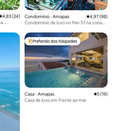
ções
4,83 de uma avaliação média de 5, 24 avaliações
4,83 (24)
Condomínio ⋅ Amapas
4,97 de uma avaliação
4,97 (98)
na
Condomínio de luxo no Pier 57 na zona
romântica
Preferido dos hóspedes
Entre os melhores preferidos dos hóspedes
ções
Casa ⋅ Amapas
5 de uma avaliação
5 (19)
Casa de luxo em frente ao mar