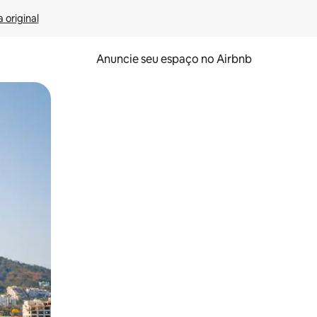
 original
Anuncie seu espaço no Airbnb
 deslizando o dedo na tela.