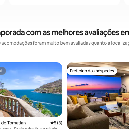
porada com as melhores avaliações em
 acomodações foram muito bem avaliadas quanto a localizaçã
st
Preferido dos hóspedes
st
Preferido dos hóspedes
édia de 5, 199 avaliações
ca de Tomatlan
5 de uma avaliação média de 5, 3 avalia
5 (3)
ra-mar · Praia privativa e piscina