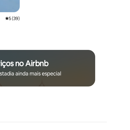
5 de uma avaliação média de 5, 39 avaliações
5 (39)
iços no Airbnb
stadia ainda mais especial