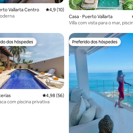
média de 5, 57 avaliações
erto Vallarta Centro
4,9 de uma avaliação média de 5, 10 avalia
4,9 (10)
moderna
Casa ⋅ Puerto Vallarta
Villa com vista para o mar, pisci
privativa e jacuzzi em Amapas
rido dos hóspedes
Preferido dos hóspedes
 melhores preferidos dos hóspedes
Preferido dos hóspedes
média de 5, 76 avaliações
cerías
4,98 de uma avaliação média de 5, 56 avalia
4,98 (56)
ca com piscina privativa