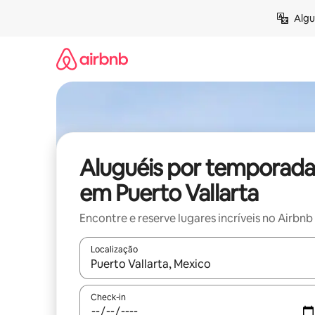
Pular
Algu
para
o
conteúdo
Aluguéis por temporada
em Puerto Vallarta
Encontre e reserve lugares incríveis no Airbnb
Localização
Quando os resultados estiverem disponíveis, expl
Check-in