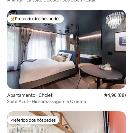
Preferido dos hóspedes
Entre os melhores preferidos dos hóspedes
Apartamento ⋅ Cholet
4,98 de uma av
4,98 (88)
Suíte Azul – Hidromassagem e Cinema
Preferido dos hóspedes
Preferido dos hóspedes