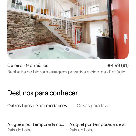
Celeiro ⋅ Monnières
4,99 de uma a
4,99 (81)
Banheira de hidromassagem privativa e cinema · Refúgio
romântico
Destinos para conhecer
Outros tipos de acomodações
Coisas para fazer
Aluguéis por temporada com banheiro para PCD
Aluguel por temporada de alojamentos ecológicos
País do Loire
País do Loire