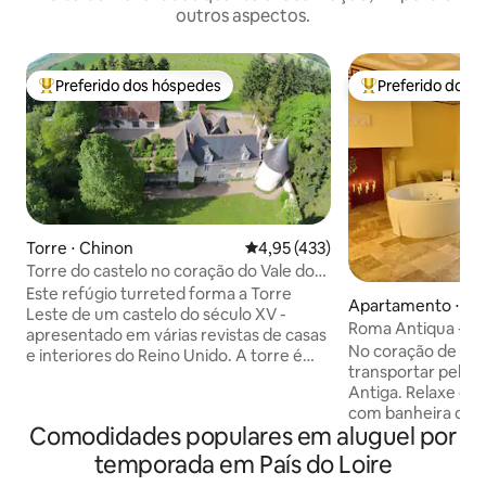
outros aspectos.
Preferido dos hóspedes
Preferido dos 
Entre os melhores preferidos dos hóspedes
Entre os melhore
Torre ⋅ Chinon
4,95 de uma avaliação média de 
4,95 (433)
Torre do castelo no coração do Vale do
Loire
Este refúgio turreted forma a Torre
Apartamento ⋅ Di
Leste de um castelo do século XV -
Roma Antiqua - Spa
apresentado em várias revistas de casas
romântica
No coração de Din
e interiores do Reino Unido. A torre é
transportar pela 
completamente independente e sua
Antiga. Relaxe e
bela varanda coberta oferece vistas
com banheira de
deslumbrantes para o pomar de trufas
Comodidades populares em aluguel por
privativa. Aprove
do château. Internamente, está cheio
cama queen size 
de personalidade com um quarto
temporada em País do Loire
qualidade hotelei
circular e com vigas e banheira de topo