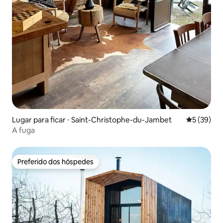
Lugar para ficar ⋅ Saint-Christophe-du-Jambet
5 de uma a
5 (39)
A fuga
Preferido dos hóspedes
Preferido dos hóspedes