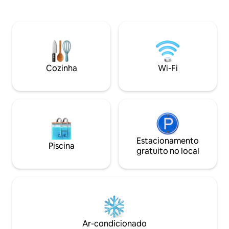
totalmente equip
no último andar e uma sala de estar
inteligente com Net
abaixo. Não há cozinha formal, por isso
óptica e um terraço priv
este é um lugar para quem gosta de
passos da Torre do
comida e quer experimentar a comida
pitoresco Jerzual
francesa local comendo fora
restaurantes e loj
Tudo se junta par
Cozinha
Wi-Fi
romântica inesque
Estacionamento
Piscina
gratuito no local
Ar-condicionado