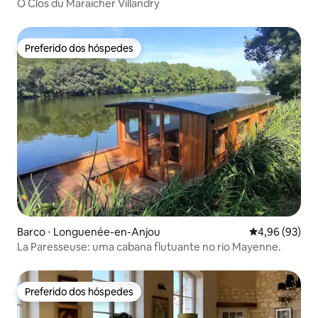
O Clos du Maraicher Villandry
Preferido dos hóspedes
Preferido dos hóspedes
Barco ⋅ Longuenée-en-Anjou
4,96 de uma a
4,96 (93)
La Paresseuse: uma cabana flutuante no rio Mayenne.
Preferido dos hóspedes
Preferido dos hóspedes