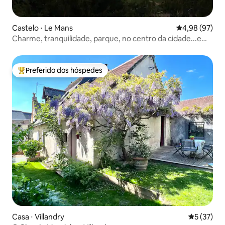
Castelo ⋅ Le Mans
4,98 de uma a
4,98 (97)
Charme, tranquilidade, parque, no centro da cidade...e
estacionamento!
Preferido dos hóspedes
Entre os melhores preferidos dos hóspedes
Casa ⋅ Villandry
5 de uma a
5 (37)