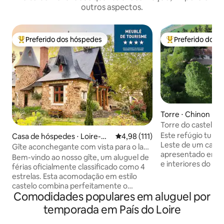
outros aspectos.
Preferido dos hóspedes
Preferido dos 
Entre os melhores preferidos dos hóspedes
Entre os melhore
Torre ⋅ Chinon
Torre do castelo n
Loire
Este refúgio turre
Casa de hóspedes ⋅ Loire-Au
4,98 de uma avaliação média de 
4,98 (111)
Leste de um caste
thion
Gîte aconchegante com vista para o lago
apresentado em vá
em estilo de castelo
Bem-vindo ao nosso gîte, um aluguel de
e interiores do Re
férias oficialmente classificado como 4
completamente i
estrelas. Esta acomodação em estilo
bela varanda cobe
castelo combina perfeitamente o
deslumbrantes par
Comodidades populares em aluguel por
caráter histórico com os confortos
do château. Inter
modernos para sua estadia.
temporada em País do Loire
de personalidade
Comodidades confortáveis: cozinha
circular e com vig
bem equipada com todos os itens