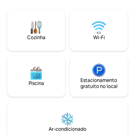
no último andar e 
essenciais, quartos de dormir
abaixo. Não há coz
confortáveis e uma lareira. Vida ao ar
este é um lugar p
livre: relaxe em seu pátio
comida e quer ex
interno/externo privado e desfrute de
francesa local co
refeições usando a tradicional
churrasqueira construída em pedra.
Cozinha
Wi-Fi
Localização: Base perfeita para explorar
Angers, a apenas 10 minutos de
distância, e a região do Vale do Loire.
Estacionamento
Piscina
gratuito no local
Ar-condicionado