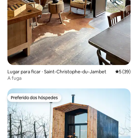
Lugar para ficar ⋅ Saint-Christophe-du-Jambet
5 de uma a
5 (39)
A fuga
Preferido dos hóspedes
Preferido dos hóspedes