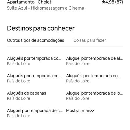
Apartamento ⋅ Cholet
4,98 de uma a
4,98 (87)
Suíte Azul – Hidromassagem e Cinema
Destinos para conhecer
Outros tipos de acomodações
Coisas para fazer
Aluguéis por temporada com banheiro para PCD
Aluguel por temporada de alojamentos ecológicos
País do Loire
País do Loire
Aluguéis por temporada com caiaque
Aluguéis por temporada com terraço
País do Loire
País do Loire
Aluguéis de cabanas
Aluguel por temporada de lofts
País do Loire
País do Loire
Aluguel por temporada de casas-barco
Mostrar mais
País do Loire