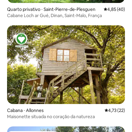
Quarto privativo ⋅ Saint-Pierre-de-Plesguen
4,85 de uma a
4,85 (40)
Cabane Loch ar Gué, Dinan, Saint-Malo, França
Cabana ⋅ Allonnes
4,73 de uma a
4,73 (22)
Maisonette situada no coração da natureza