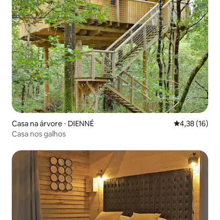
Casa na árvore ⋅ DIENNÉ
4,38 de uma a
4,38 (16)
Casa nos galhos