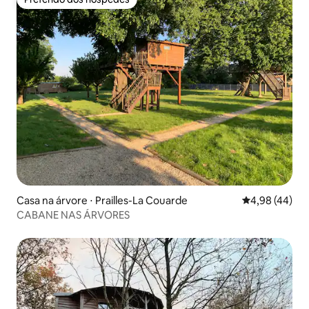
Preferido dos hóspedes
Casa na árvore ⋅ Prailles-La Couarde
4,98 de uma a
4,98 (44)
CABANE NAS ÁRVORES