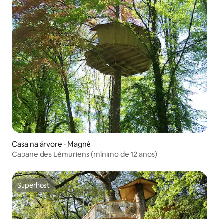
Casa na árvore ⋅ Magné
Cabane des Lémuriens (mínimo de 12 anos)
Superhost
Superhost