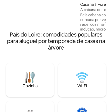
confort en pleine nature, très
Casa na árvore ⋅ 
accessible. Cabane ouverte toute
A cabana dos esqu
l'année, chauffée en hiver : grande
Bela cabana com t
terrasse, bel espace dans la prairie pour
cercada por veget
les jeux. Le lieu idéal en couple ou en
rede, cozinha (gel
famille. Intérieur cosy design pour un
indução, micro-o
séjour en toute saison.
País do Loire: comodidades populares
ventilador. lençóis
pratos fornecidos
para aluguel por temporada de casas na
tranquilo no meio
árvore
do Loire. Possibil
por 8 euros, casal 
euros, em uma sal
comum. (a ser res
chegada) não adeq
menores de 5 anos
responsabilidade d
Cozinha
Wi-Fi