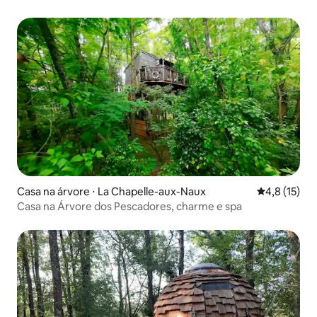
Casa na árvore ⋅ La Chapelle-aux-Naux
4,8 de uma a
4,8 (15)
Casa na Árvore dos Pescadores, charme e spa