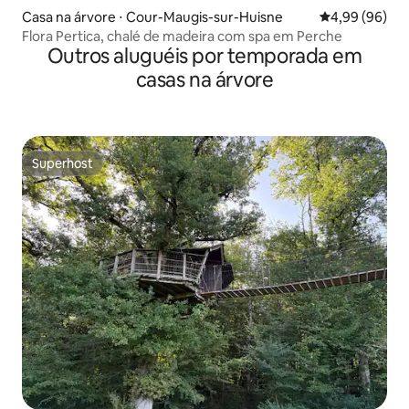
Casa na árvore ⋅ Cour-Maugis-sur-Huisne
4,99 de uma av
4,99 (96)
Flora Pertica, chalé de madeira com spa em Perche
Outros aluguéis por temporada em
casas na árvore
Superhost
Superhost