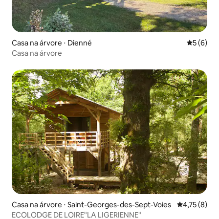
Casa na árvore ⋅ Dienné
5 de uma 
5 (6)
Casa na árvore
Casa na árvore ⋅ Saint-Georges-des-Sept-Voies
4,75 de uma 
4,75 (8)
ECOLODGE DE LOIRE"LA LIGERIENNE"