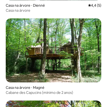
Casa na árvore ⋅ Dienné
4,4 de uma 
4,4 (5)
Casa na árvore
Casa na árvore ⋅ Magné
Cabane des Capucins (mínimo de 2 anos)