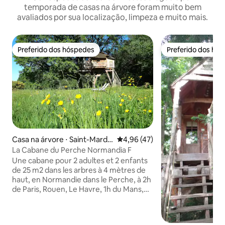
temporada de casas na árvore foram muito bem
avaliados por sua localização, limpeza e muito mais.
Preferido dos hóspedes
Preferido dos hó
Preferido dos hóspedes
Preferido dos hó
Casa na árvore ⋅ Saint-Mard-
4,96 de uma avaliação média de
4,96 (47)
de-Réno
La Cabane du Perche Normandia F
Une cabane pour 2 adultes et 2 enfants
de 25 m2 dans les arbres à 4 mètres de
haut, en Normandie dans le Perche, à 2h
de Paris, Rouen, Le Havre, 1h du Mans,
1h30 de Caen. Située à 7 kms de
Mortagne-au-Perche (restaurants, tous
commerces). Hébergement tout