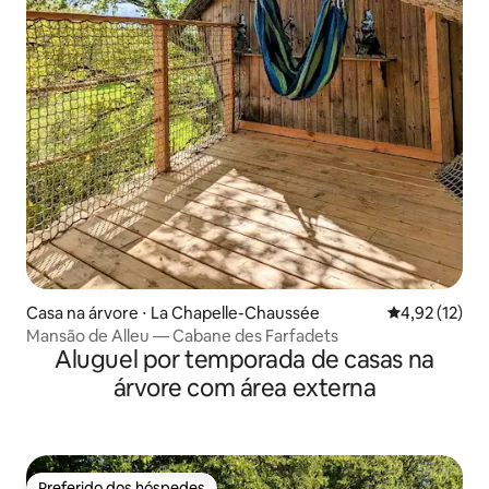
Casa na árvore ⋅ La Chapelle-Chaussée
4,92 de uma a
4,92 (12)
Mansão de Alleu — Cabane des Farfadets
Aluguel por temporada de casas na
árvore com área externa
Preferido dos hóspedes