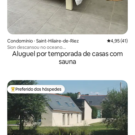
Condomínio ⋅ Saint-Hilaire-de-Riez
4,95 de uma a
4,95 (41)
Sion descansou no oceano...
Aluguel por temporada de casas com
sauna
Preferido dos hóspedes
Entre os melhores preferidos dos hóspedes