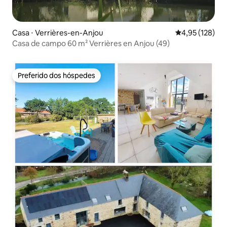
Casa ⋅ Verrières-en-Anjou
4,95 de uma av
4,95 (128)
Casa de campo 60 m² Verrières en Anjou (49)
Preferido dos hóspedes
Preferido dos hóspedes