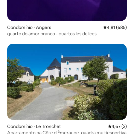
Condomínio ⋅ Angers
4,81 de uma av
4,81 (685)
quarto do amor branco - quartos les delices
Condomínio ⋅ Le Tronchet
4,67 de uma 
4,67 (3)
Apartamento na Côte d'Émeraude, quadra multiesportiva