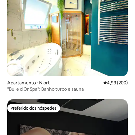
Apartamento ⋅ Niort
4,93 de uma ava
4,93 (200)
"Bulle d'Or Spa": Banho turco e sauna
Preferido dos hóspedes
Preferido dos hóspedes