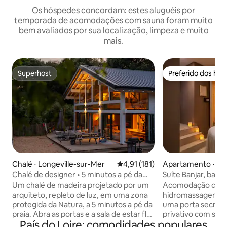
Os hóspedes concordam: estes aluguéis por
temporada de acomodações com sauna foram muito
bem avaliados por sua localização, limpeza e muito
mais.
Superhost
Preferido dos hó
Superhost
Preferido dos hó
Chalé ⋅ Longeville-sur-Mer
4,91 de uma avaliação média de 
4,91 (181)
Apartamento ⋅ Sai
d'Aubigné
Chalé de designer • 5 minutos a pé da
Suíte Banjar, banh
praia • Sauna
hidromassagem, s
Um chalé de madeira projetado por um
Acomodação de lu
arquiteto, repleto de luz, em uma zona
hidromassagem, sa
protegida da Natura, a 5 minutos a pé da
uma porta secreta
praia. Abra as portas e a sala de estar flui
privativo com sau
País do Loire: comodidades populares
perfeitamente para o terraço. Respire o
massagem Presenteie-se com uma