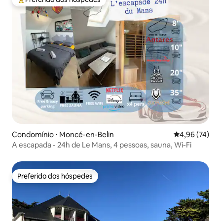
Entre os melhores preferidos dos hóspedes
Condomínio ⋅ Moncé-en-Belin
4,96 de uma a
4,96 (74)
A escapada - 24h de Le Mans, 4 pessoas, sauna, Wi-Fi
Preferido dos hóspedes
Preferido dos hóspedes