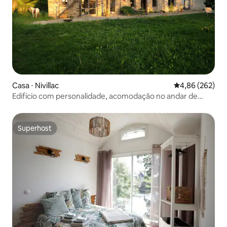
Casa ⋅ Nivillac
4,86 de uma ava
4,86 (262)
Edifício com personalidade, acomodação no andar de
cima e/ou de baixo
Superhost
Superhost