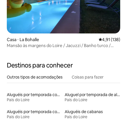
Casa ⋅ La Bohalle
4,91 de uma av
4,91 (138)
Mansão às margens do Loire / Jacuzzi / Banho turco /
Sauna
Destinos para conhecer
Outros tipos de acomodações
Coisas para fazer
Aluguéis por temporada com banheiro para PCD
Aluguel por temporada de alojamentos ecológicos
País do Loire
País do Loire
Aluguéis por temporada com caiaque
Aluguéis de cabanas
País do Loire
País do Loire