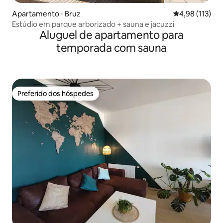
Apartamento ⋅ Bruz
4,98 de uma av
4,98 (113)
Estúdio em parque arborizado + sauna e jacuzzi
Aluguel de apartamento para
temporada com sauna
Preferido dos hóspedes
Preferido dos hóspedes