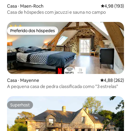
Casa ⋅ Maen-Roch
4,98 de uma av
4,98 (193)
Casa de hóspedes com jacuzzi e sauna no campo
Preferido dos hóspedes
Preferido dos hóspedes
Casa ⋅ Mayenne
4,88 de uma ava
4,88 (262)
A pequena casa de pedra classificada como "3 estrelas"
Superhost
Superhost