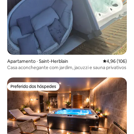
Apartamento ⋅ Saint-Herblain
4,96 de uma av
4,96 (106)
Casa aconchegante com jardim, jacuzzi e sauna privativos
Preferido dos hóspedes
Preferido dos hóspedes