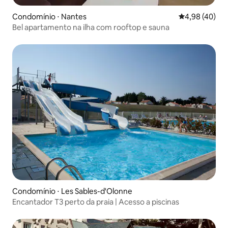
Condomínio ⋅ Nantes
4,98 de uma a
4,98 (40)
Bel apartamento na ilha com rooftop e sauna
Condomínio ⋅ Les Sables-d'Olonne
Encantador T3 perto da praia | Acesso a piscinas