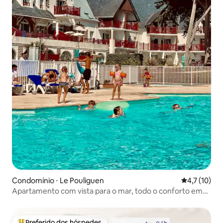
Condomínio ⋅ Le Pouliguen
4,7 de uma a
4,7 (10)
Apartamento com vista para o mar, todo o conforto em
uma residência 4*
Preferido dos hóspedes