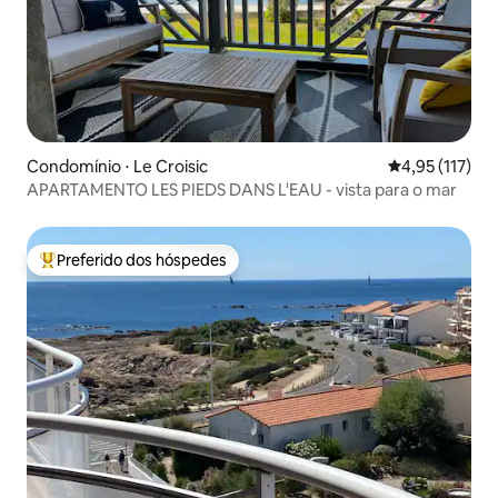
Condomínio ⋅ Le Croisic
4,95 de uma av
4,95 (117)
APARTAMENTO LES PIEDS DANS L'EAU - vista para o mar
Preferido dos hóspedes
Entre os melhores preferidos dos hóspedes