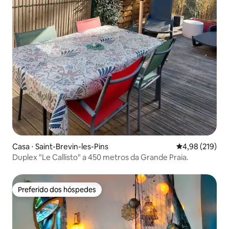
Casa ⋅ Saint-Brevin-les-Pins
4,98 de uma av
4,98 (219)
Duplex "Le Callisto" a 450 metros da Grande Praia.
Preferido dos hóspedes
Preferido dos hóspedes