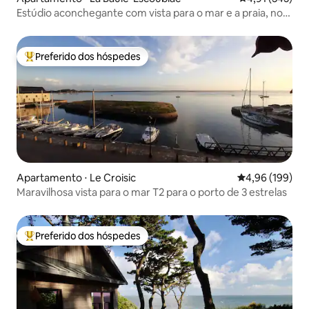
Estúdio aconchegante com vista para o mar e a praia, no
coração de La Baule
Preferido dos hóspedes
Entre os melhores preferidos dos hóspedes
Apartamento ⋅ Le Croisic
4,96 de uma av
4,96 (199)
Maravilhosa vista para o mar T2 para o porto de 3 estrelas
Preferido dos hóspedes
Entre os melhores preferidos dos hóspedes