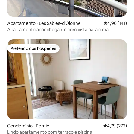
Apartamento ⋅ Les Sables-d'Olonne
4,96 de uma av
4,96 (141)
Apartamento aconchegante com vista para o mar
Preferido dos hóspedes
Preferido dos hóspedes
Condomínio ⋅ Pornic
4,79 de uma av
4,79 (272)
Lindo apartamento com terraço e piscina