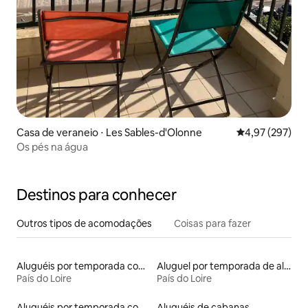
Casa de veraneio ⋅ Les Sables-d'Olonne
4,97 de uma av
4,97 (297)
Os pés na água
Destinos para conhecer
Outros tipos de acomodações
Coisas para fazer
Aluguéis por temporada com banheiro para PCD
Aluguel por temporada de alojamentos ecológicos
País do Loire
País do Loire
Aluguéis por temporada com caiaque
Aluguéis de cabanas