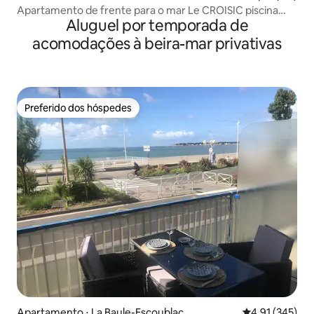
Apartamento de frente para o mar Le CROISIC piscina
Aluguel por temporada de
privada...
acomodações à beira-mar privativas
Preferido dos hóspedes
Preferido dos hóspedes
Apartamento ⋅ La Baule-Escoublac
4,91 de uma av
4,91 (345)