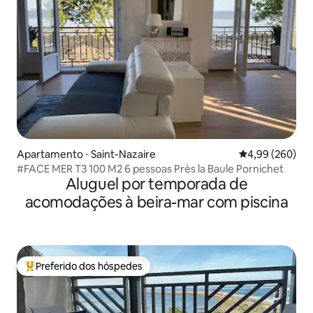
Apartamento ⋅ Saint-Nazaire
4,99 de uma ava
4,99 (260)
#FACE MER T3 100 M2 6 pessoas Près la Baule Pornichet
Aluguel por temporada de
acomodações à beira-mar com piscina
Preferido dos hóspedes
Entre os melhores preferidos dos hóspedes