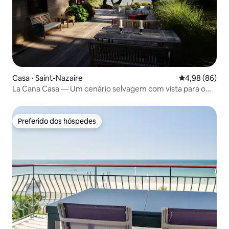
Casa ⋅ Saint-Nazaire
4,98 de uma av
4,98 (86)
La Cana Casa — Um cenário selvagem com vista para o
mar
Preferido dos hóspedes
Preferido dos hóspedes