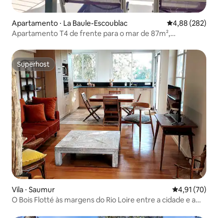
Apartamento ⋅ La Baule-Escoublac
4,88 de uma ava
4,88 (282)
Apartamento T4 de frente para o mar de 87m²,
reformado
Superhost
Superhost
Vila ⋅ Saumur
4,91 de uma a
4,91 (70)
O Bois Flotté às margens do Rio Loire entre a cidade e a
natureza