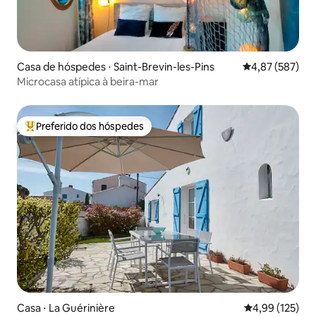
Casa de hóspedes ⋅ Saint-Brevin-les-Pins
4,87 de uma av
4,87 (587)
Microcasa atípica à beira-mar
Preferido dos hóspedes
Entre os melhores preferidos dos hóspedes
Casa ⋅ La Guérinière
4,99 de uma av
4,99 (125)