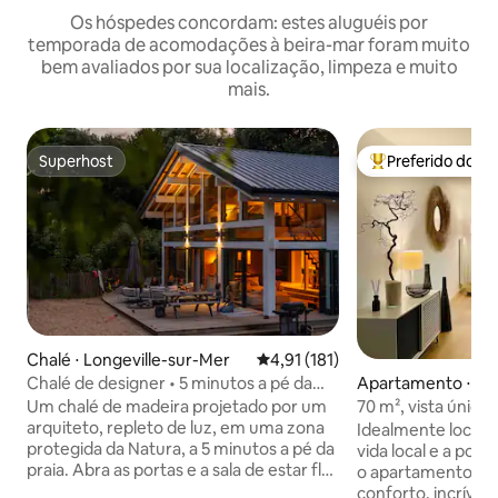
Os hóspedes concordam: estes aluguéis por
temporada de acomodações à beira-mar foram muito
bem avaliados por sua localização, limpeza e muito
mais.
Superhost
Preferido dos 
Superhost
Entre os melhore
Chalé ⋅ Longeville-sur-Mer
4,91 de uma avaliação média de 
4,91 (181)
Chalé de designer • 5 minutos a pé da
Apartamento ⋅ Sain
praia • Sauna
Croix-de-Vie
Um chalé de madeira projetado por um
70 m², vista única 
arquiteto, repleto de luz, em uma zona
minutos da praia
Idealmente locali
protegida da Natura, a 5 minutos a pé da
vida local e a pou
praia. Abra as portas e a sala de estar flui
o apartamento irá
perfeitamente para o terraço. Respire o
conforto, incrível b