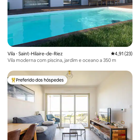
Vila ⋅ Saint-Hilaire-de-Riez
4,91 de uma a
4,91 (23)
Vila moderna com piscina, jardim e oceano a 350 m
Preferido dos hóspedes
Entre os melhores preferidos dos hóspedes