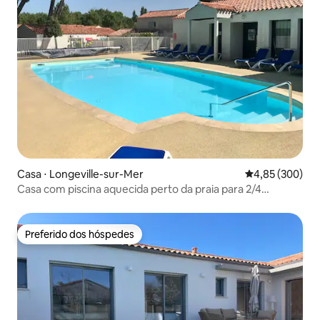
Casa ⋅ Longeville-sur-Mer
4,85 de uma ava
4,85 (300)
Casa com piscina aquecida perto da praia para 2/4
pessoas
Preferido dos hóspedes
Preferido dos hóspedes