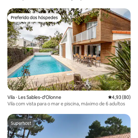
Preferido dos hóspedes
Preferido dos hóspedes
Vila ⋅ Les Sables-d'Olonne
4,93 de uma a
4,93 (80)
Vila com vista para o mar e piscina, máximo de 6 adultos
Superhost
Superhost