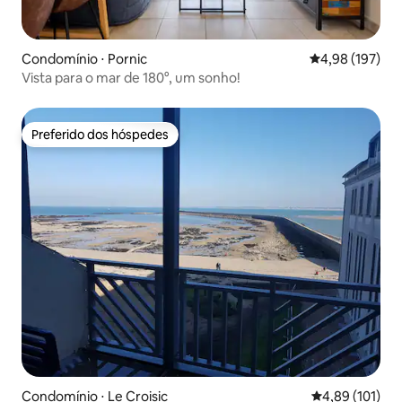
Condomínio ⋅ Pornic
4,98 de uma av
4,98 (197)
Vista para o mar de 180°, um sonho!
Preferido dos hóspedes
Preferido dos hóspedes
Condomínio ⋅ Le Croisic
4,89 de uma av
4,89 (101)