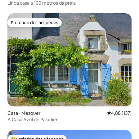
Linda casa a 100 metros da praia
Preferido dos hóspedes
Preferido dos hóspedes
Casa ⋅ Mesquer
4,88 de uma av
4,88 (137)
A Casa Azul do Paludier