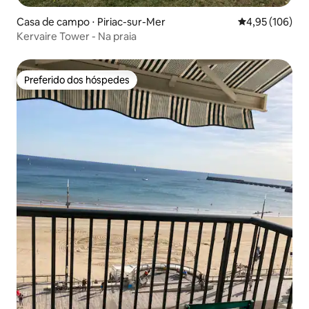
Casa de campo ⋅ Piriac-sur-Mer
4,95 de uma av
4,95 (106)
Kervaire Tower - Na praia
Preferido dos hóspedes
Preferido dos hóspedes