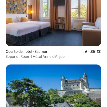
Quarto de hotel ⋅ Saumur
4,85 de uma a
4,85 (13)
Superior Room | Hôtel Anne d'Anjou