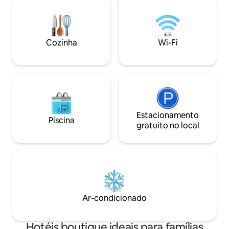
relaxamento, turismo, esportes ou
Café da manhã dis
gastronomia, nossa equipe atenciosa irá
escolhido Possibi
orientá-lo durante a sua visita. banheiro
minuto no circuito
individual cama de solteiro chuveiro
extra
Cozinha
Wi-Fi
separado
Estacionamento
Piscina
gratuito no local
Ar-condicionado
Hotéis boutique ideais para famílias