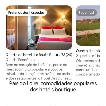
Preferido dos hóspedes
Superhost
Preferido dos hóspedes
Superhost
Quarto de hotel ⋅ 
Quarto de hotel ⋅ La Baule-Es
4,73 de uma avaliação média de
4,73 (26)
2 quartos e 1 banhe
coublac
Quarto Econômico
traslado para o cir
Oferecemos dois q
Bem no coração de La Baule, perto do
chave) no chão da
mercado muito popular e a poucos
como um banheiro,
minutos da estação ferroviária, da praia
compartilhado se 
e dos restaurantes, o Hotel Des Dunes é
hóspede. Você t
País do Loire: comodidades populares
um alojamento bonito e moderno em
mezanino com TV e u
Bauloise. Seus 32 quartos, incluindo dois
prateleira na gela
dos hotéis boutique
quartos familiares independentes e
reservada para vo
espaçosos, oferecem uma pausa
podem ter acesso a
acolhedora e convidativa ao longo do
áreas externas. H
Atlântico. Se o objetivo da sua estadia é
disponível no esta