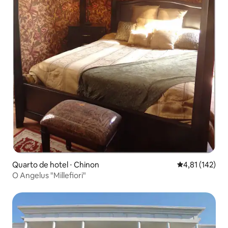
Quarto de hotel ⋅ Chinon
4,81 de uma av
4,81 (142)
O Angelus "Millefiori"