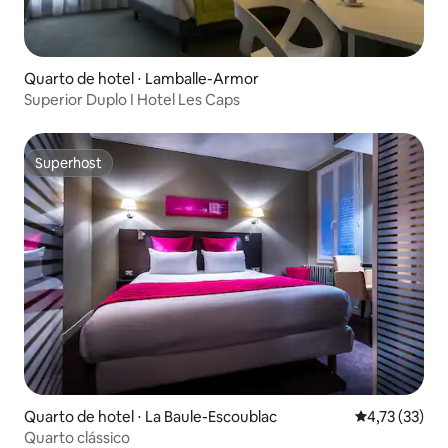
Quarto de hotel ⋅ Lamballe-Armor
Superior Duplo I Hotel Les Caps
Superhost
Superhost
Quarto de hotel ⋅ La Baule-Escoublac
4,73 de uma a
4,73 (33)
Quarto clássico