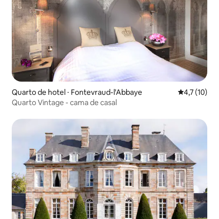
Quarto de hotel ⋅ Fontevraud-l'Abbaye
4,7 de uma a
4,7 (10)
Quarto Vintage - cama de casal