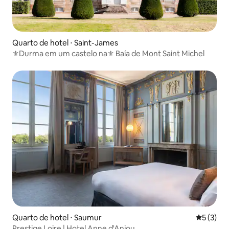
Quarto de hotel ⋅ Saint-James
⚜Durma em um castelo na⚜ Baía de Mont Saint Michel
Quarto de hotel ⋅ Saumur
5 de uma 
5 (3)
Prestige Loire | Hotel Anne d'Anjou