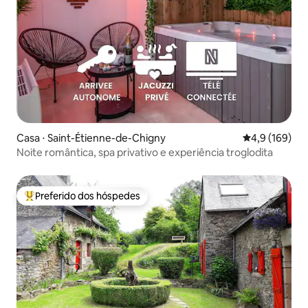
Casa ⋅ Saint-Étienne-de-Chigny
4,9 de uma av
4,9 (169)
Noite romântica, spa privativo e experiência troglodita
Preferido dos hóspedes
Entre os melhores preferidos dos hóspedes