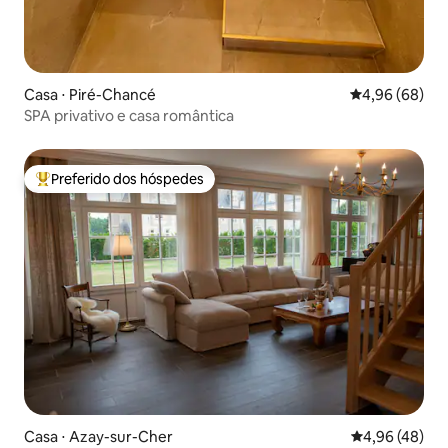
Casa ⋅ Piré-Chancé
4,96 de uma av
4,96 (68)
SPA privativo e casa romântica
Preferido dos hóspedes
Entre os melhores preferidos dos hóspedes
Casa ⋅ Azay-sur-Cher
4,96 de uma a
4,96 (48)