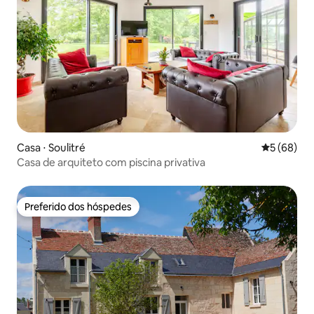
Casa ⋅ Soulitré
5 de uma a
5 (68)
Casa de arquiteto com piscina privativa
Preferido dos hóspedes
Preferido dos hóspedes