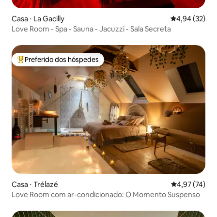
Casa ⋅ La Gacilly
4,94 de uma a
4,94 (32)
Love Room - Spa - Sauna - Jacuzzi - Sala Secreta
Preferido dos hóspedes
Entre os melhores preferidos dos hóspedes
Casa ⋅ Trélazé
4,97 de uma a
4,97 (74)
Love Room com ar-condicionado: O Momento Suspenso