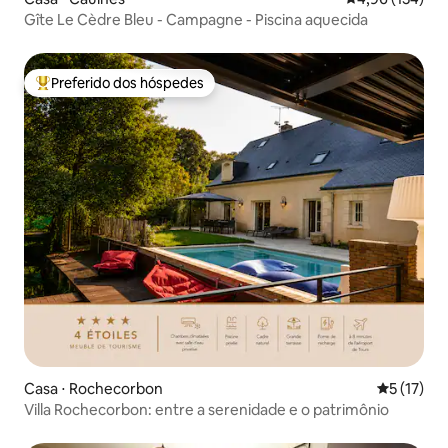
Gîte Le Cèdre Bleu - Campagne - Piscina aquecida
Preferido dos hóspedes
Entre os melhores preferidos dos hóspedes
Casa ⋅ Rochecorbon
5 de uma a
5 (17)
Villa Rochecorbon: entre a serenidade e o patrimônio