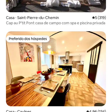
Casa ⋅ Saint-Pierre-du-Chemin
5 de uma av
5 (319)
Cap au P'tit Pont casa de campo com spa e piscina privada
Preferido dos hóspedes
Preferido dos hóspedes
Casa ⋅ Caulnes
4,96 de uma av
4,96 (134)