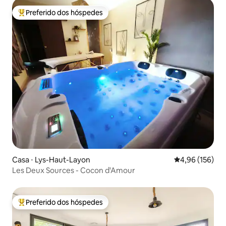
Preferido dos hóspedes
Entre os melhores preferidos dos hóspedes
Casa ⋅ Lys-Haut-Layon
4,96 de uma av
4,96 (156)
Les Deux Sources - Cocon d'Amour
Preferido dos hóspedes
Entre os melhores preferidos dos hóspedes