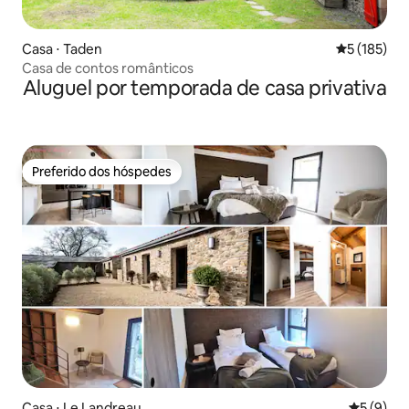
Casa ⋅ Taden
5 de uma av
5 (185)
Casa de contos românticos
Aluguel por temporada de casa privativa
Preferido dos hóspedes
Preferido dos hóspedes
Casa ⋅ Le Landreau
5 de uma 
5 (9)