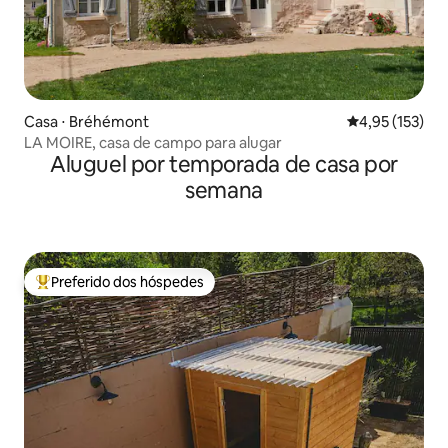
Casa ⋅ Bréhémont
4,95 de uma av
4,95 (153)
LA MOIRE, casa de campo para alugar
Aluguel por temporada de casa por
semana
Preferido dos hóspedes
Entre os melhores preferidos dos hóspedes