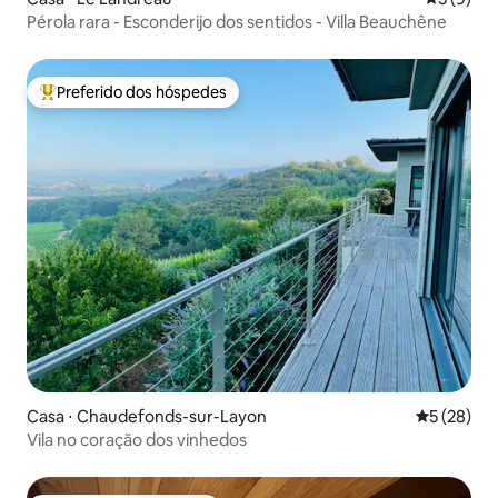
Pérola rara - Esconderijo dos sentidos - Villa Beauchêne
Preferido dos hóspedes
Entre os melhores preferidos dos hóspedes
Casa ⋅ Chaudefonds-sur-Layon
5 de uma a
5 (28)
Vila no coração dos vinhedos