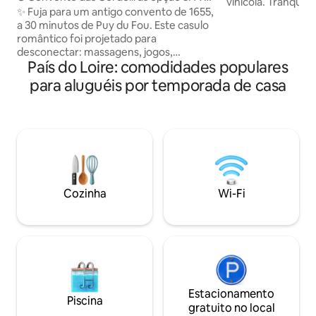
vinícola. Tranquil
Jantar
✨ Fuja para um antigo convento de 1655,
garantidos para u
a 30 minutos de Puy du Fou. Este casulo
Uma acomodação a
romântico foi projetado para
uma sala de estar (
desconectar: massagens, jogos,
cozinha e sala de j
País do Loire: comodidades populares
telescópio, planetário, streaming e
banheiro separad
muitas experiências para dois.
para aluguéis por temporada de casa
chuveiro/lavatório
Opcionalmente (+ 80 euros/noite nos
MàL, necessária p
finais de semana ou no dia anterior a
local. Belo terraço
feriados, caso contrário, + 50
Opções de lençóis 
euros/noite), desfrute de uma área
entre em contato
privativa de jacuzzi para uma pausa de
bem-estar. Uma oportunidade única
para desfrutar de um verdadeiro tajine
marroquino tradicional para uma
Cozinha
Wi-Fi
experiência gourmet. Perfeito para um
fim de semana romântico. ✨
Estacionamento
Piscina
gratuito no local