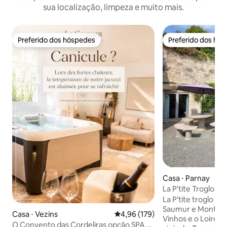
sua localização, limpeza e muito mais.
Preferido dos hóspedes
Preferido dos hó
Preferido dos hóspedes
Preferido dos hó
Casa ⋅ Parnay
La P'tite Troglo,
na colina
La P'tite troglo es
Saumur e Montsore
Casa ⋅ Vezins
4,96 de uma avaliação média de 
4,96 (179)
Vinhos e o Loire 
O Convento das Cordeliras opção SPA e