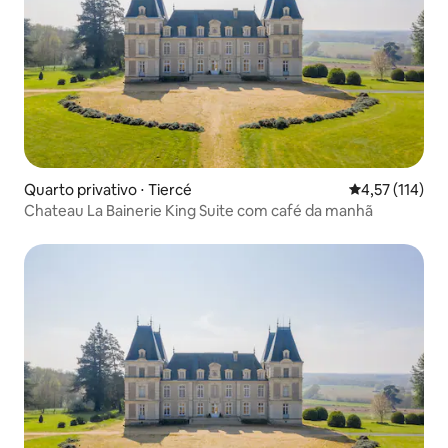
Quarto privativo ⋅ Tiercé
4,57 de uma av
4,57 (114)
Chateau La Bainerie King Suite com café da manhã