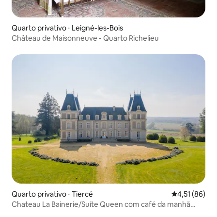
Quarto privativo ⋅ Leigné-les-Bois
Château de Maisonneuve - Quarto Richelieu
Quarto privativo ⋅ Tiercé
4,51 de uma a
4,51 (86)
Chateau La Bainerie/Suíte Queen com café da manhã
incluso