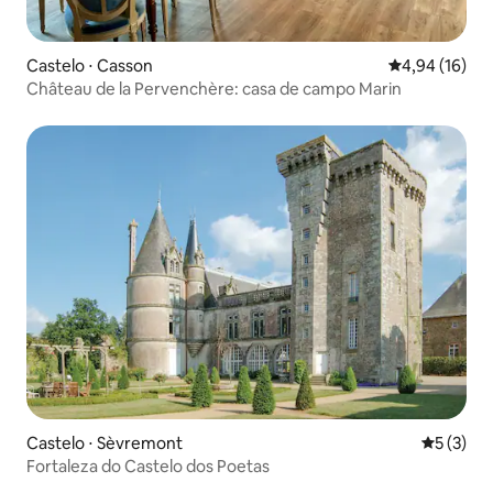
Castelo ⋅ Casson
4,94 de uma a
4,94 (16)
Château de la Pervenchère: casa de campo Marin
Castelo ⋅ Sèvremont
5 de uma 
5 (3)
Fortaleza do Castelo dos Poetas