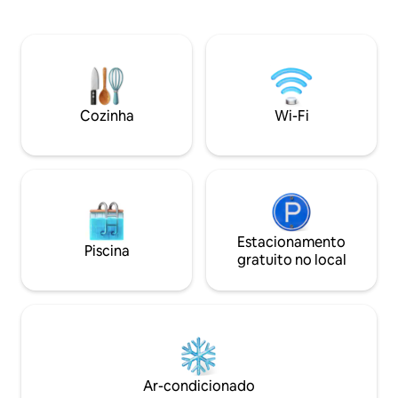
panorâmica soberba. Suba a
calcário local que a mantêm fresca no
escadaria de granit
verão e aconchegante durante os
descubra seus vo
meses mais frios de caça às trufas. O
quartos brilhante
terraço coberto é perfeito para jantar ao
equipamentos nec
ar livre. (Esta acomodação não foi
momentos com fam
adaptada para pessoas com deficiência
Você tem acesso 
de qualquer tipo.)
Cozinha
Wi-Fi
de 8 hectares que
e seu lago.
Estacionamento
Piscina
gratuito no local
Ar-condicionado