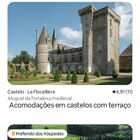
Castelo ⋅ La Flocellière
4,91 de uma a
4,91 (11)
Aluguel da fortaleza medieval
Acomodações em castelos com terraço
Preferido dos hóspedes
Entre os melhores preferidos dos hóspedes