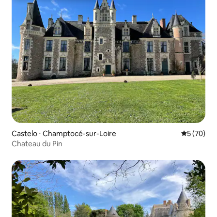
Castelo ⋅ Champtocé-sur-Loire
5 de uma a
5 (70)
Chateau du Pin