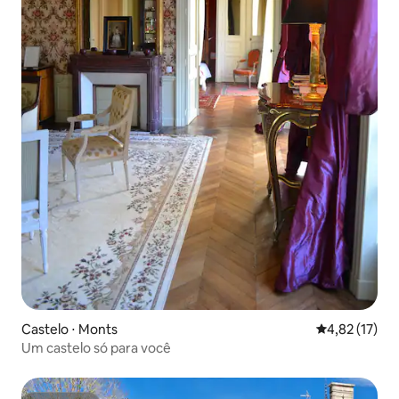
Castelo ⋅ Monts
4,82 de uma a
4,82 (17)
Um castelo só para você