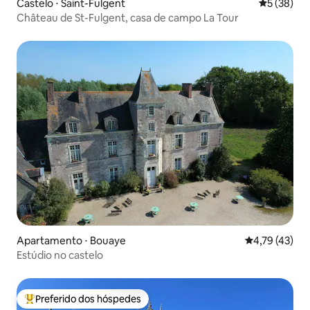
Castelo ⋅ Saint-Fulgent
5 de uma a
5 (38)
Château de St-Fulgent, casa de campo La Tour
Apartamento ⋅ Bouaye
4,79 de uma a
4,79 (43)
Estúdio no castelo
Preferido dos hóspedes
Entre os melhores preferidos dos hóspedes