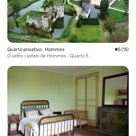
Quarto privativo ⋅ Hommes
5 de uma a
5 (15)
O velho castelo de Hommes - Quarto 5