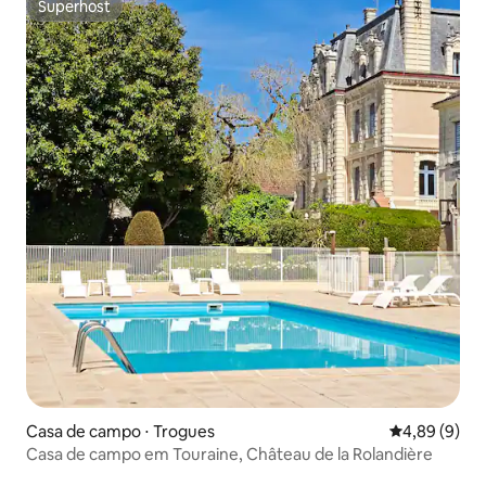
Superhost
Superhost
Casa de campo ⋅ Trogues
4,89 de uma 
4,89 (9)
Casa de campo em Touraine, Château de la Rolandière