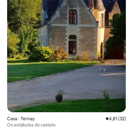
Casa ⋅ Ternay
4,81 de uma a
4,81 (32)
Os estábulos do castelo