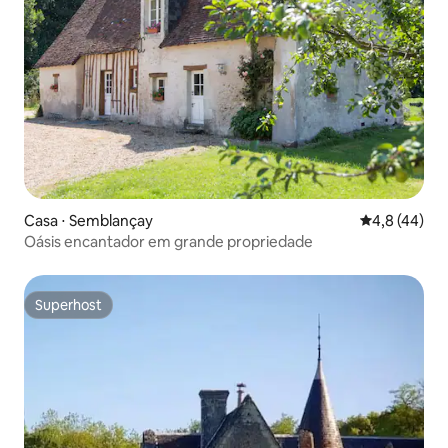
Casa ⋅ Semblançay
4,8 de uma a
4,8 (44)
Oásis encantador em grande propriedade
Superhost
Superhost