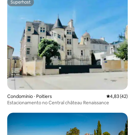
Superhost
Superhost
Condomínio ⋅ Poitiers
4,83 de uma a
4,83 (42)
Estacionamento no Central château Renaissance