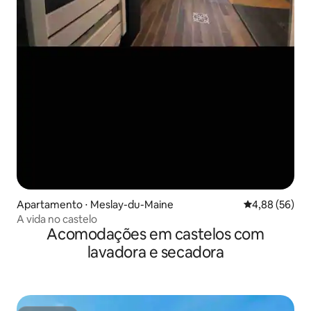
Apartamento ⋅ Meslay-du-Maine
4,88 de uma a
4,88 (56)
A vida no castelo
Acomodações em castelos com
lavadora e secadora