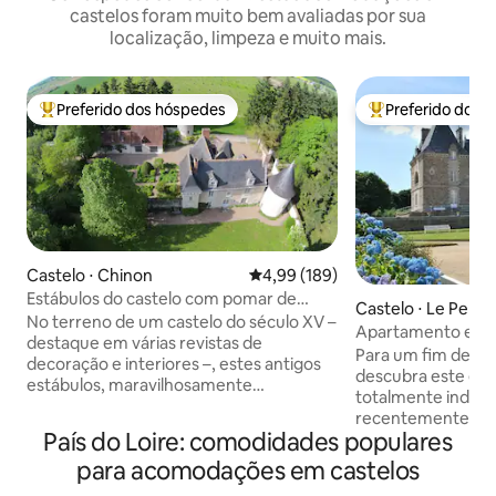
castelos foram muito bem avaliadas por sua
localização, limpeza e muito mais.
Preferido dos hóspedes
Preferido dos 
Entre os melhores preferidos dos hóspedes
Entre os melhore
Castelo ⋅ Chinon
4,99 de uma avaliação média de 
4,99 (189)
Estábulos do castelo com pomar de
Castelo ⋅ Le Pertr
trufas
No terreno de um castelo do século XV –
Apartamento em um
destaque em várias revistas de
4 quartos
Para um fim de s
decoração e interiores –, estes antigos
descubra este es
estábulos, maravilhosamente
totalmente indep
reformados e espaçosos, estão situados
recentemente ren
em jardins deslumbrantes com vista
País do Loire: comodidades populares
localizado no seg
para o nosso pomar de trufas de
castelo familiar l
para acomodações em castelos
4 hectares. Cheia de personalidade e
monumento histór
charme, a casa tem paredes grossas de