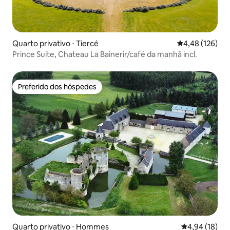
Quarto privativo ⋅ Tiercé
4,48 de uma av
4,48 (126)
Prince Suite, Chateau La Bainerir/café da manhã incl.
Preferido dos hóspedes
Preferido dos hóspedes
Quarto privativo ⋅ Hommes
4,94 de uma a
4,94 (18)