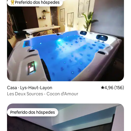
Preferido dos hóspedes
Entre os melhores preferidos dos hóspedes
Casa ⋅ Lys-Haut-Layon
4,96 de uma av
4,96 (156)
Les Deux Sources - Cocon d'Amour
Preferido dos hóspedes
Preferido dos hóspedes