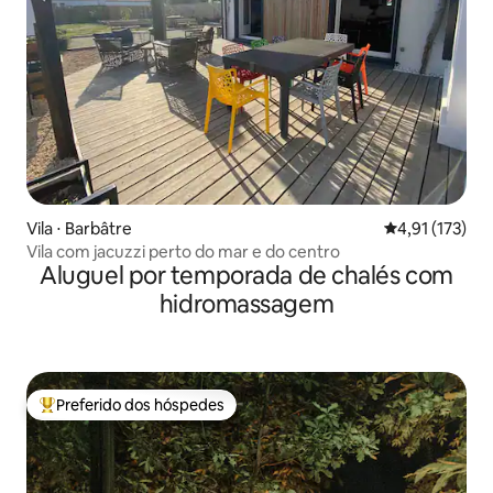
Vila ⋅ Barbâtre
4,91 de uma av
4,91 (173)
Vila com jacuzzi perto do mar e do centro
Aluguel por temporada de chalés com
hidromassagem
Preferido dos hóspedes
Entre os melhores preferidos dos hóspedes