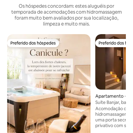
Os hóspedes concordam: estes aluguéis por
temporada de acomodações com hidromassagem
foram muito bem avaliados por sua localização,
limpeza e muito mais.
Preferido dos hóspedes
Preferido dos hó
Preferido dos hóspedes
Preferido dos hó
Apartamento ⋅ Sai
d'Aubigné
Suíte Banjar, banh
hidromassagem, s
Acomodação de lu
hidromassagem, sa
uma porta secreta
privativo com sau
massagem Presenteie-se com uma