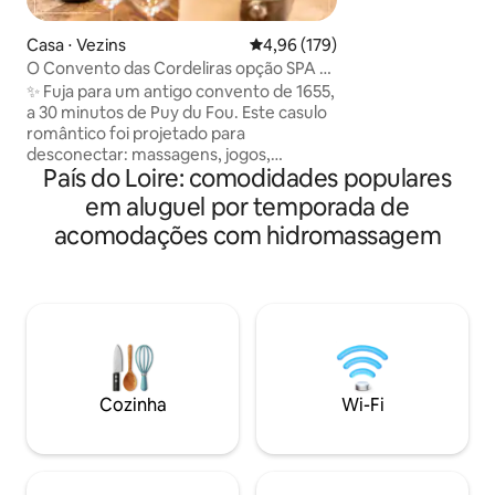
escapadela relaxa
acomodação de 66 
Casa ⋅ Vezins
4,96 de uma avaliação média de 
4,96 (179)
para duas pessoas. Totalmente equipa
O Convento das Cordeliras opção SPA e
com conforto: • S
Jantar
✨ Fuja para um antigo convento de 1655,
size (180x200), r
a 30 minutos de Puy du Fou. Este casulo
• Banheira de hi
romântico foi projetado para
teto de céu estrel
desconectar: massagens, jogos,
mesa de massagem
País do Loire: comodidades populares
telescópio, planetário, streaming e
estar com lareira 
muitas experiências para dois.
em aluguel por temporada de
Casa de banho com
Opcionalmente (+ 80 euros/noite nos
Sofá tântrico
acomodações com hidromassagem
finais de semana ou no dia anterior a
feriados, caso contrário, + 50
euros/noite), desfrute de uma área
privativa de jacuzzi para uma pausa de
bem-estar. Uma oportunidade única
para desfrutar de um verdadeiro tajine
marroquino tradicional para uma
experiência gourmet. Perfeito para um
Cozinha
Wi-Fi
fim de semana romântico. ✨