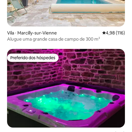
Vila ⋅ Marcilly-sur-Vienne
4,98 de uma av
4,98 (116)
Alugue uma grande casa de campo de 300 m²
Preferido dos hóspedes
Preferido dos hóspedes