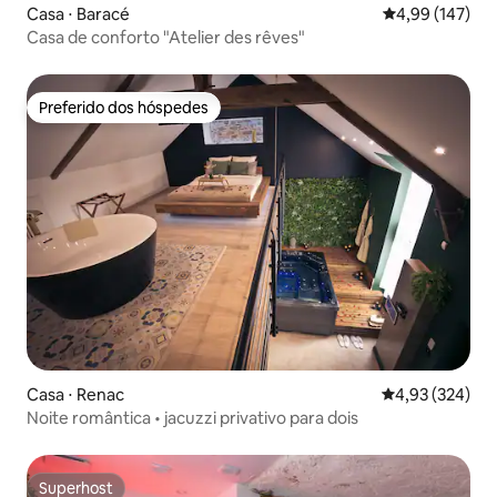
Casa ⋅ Baracé
4,99 de uma av
4,99 (147)
Casa de conforto "Atelier des rêves"
Preferido dos hóspedes
Preferido dos hóspedes
Casa ⋅ Renac
4,93 de uma av
4,93 (324)
Noite romântica • jacuzzi privativo para dois
Superhost