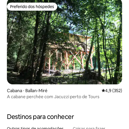
Preferido dos hóspedes
Preferido dos hóspedes
Cabana ⋅ Ballan-Miré
4,9 de uma av
4,9 (352)
A cabane perchée com Jacuzzi perto de Tours
Destinos para conhecer
Outros tipos de acomodações
Coisas para fazer