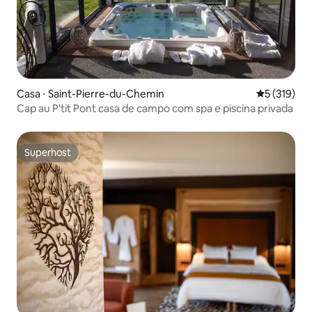
Casa ⋅ Saint-Pierre-du-Chemin
5 de uma av
5 (319)
Cap au P'tit Pont casa de campo com spa e piscina privada
Superhost
Superhost