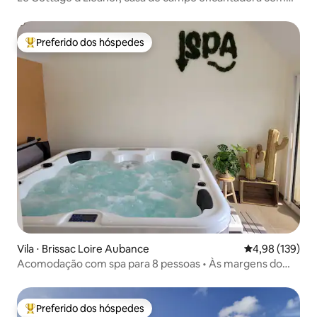
jacuzzi
Preferido dos hóspedes
Entre os melhores preferidos dos hóspedes
Vila ⋅ Brissac Loire Aubance
4,98 de uma av
4,98 (139)
Acomodação com spa para 8 pessoas • Às margens do
Loire • Natureza e relaxamento
Preferido dos hóspedes
Entre os melhores preferidos dos hóspedes