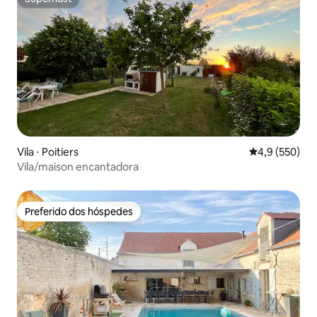
Superhost
Vila ⋅ Poitiers
4,9 de uma av
4,9 (550)
Vila/maison encantadora
Preferido dos hóspedes
Preferido dos hóspedes