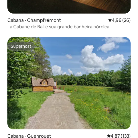
Cabana ⋅ Champfrémont
4,96 de uma a
4,96 (26)
La Cabane de Bali e sua grande banheira nórdica
Superhost
Superhost
Cabana ⋅ Guenrouet
4,87 de uma av
4,87 (133)