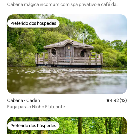
Cabana mágica incomum com spa privativo e café da
manhã
Preferido dos hóspedes
Preferido dos hóspedes
Cabana ⋅ Caden
4,92 de uma a
4,92 (12)
Fuga para o Ninho Flutuante
Preferido dos hóspedes
Preferido dos hóspedes