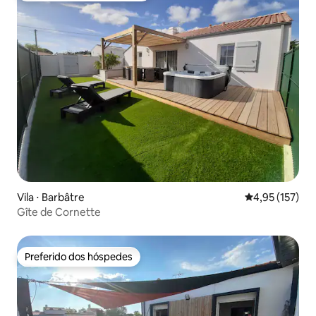
Vila ⋅ Barbâtre
4,95 de uma av
4,95 (157)
Gîte de Cornette
Preferido dos hóspedes
Preferido dos hóspedes