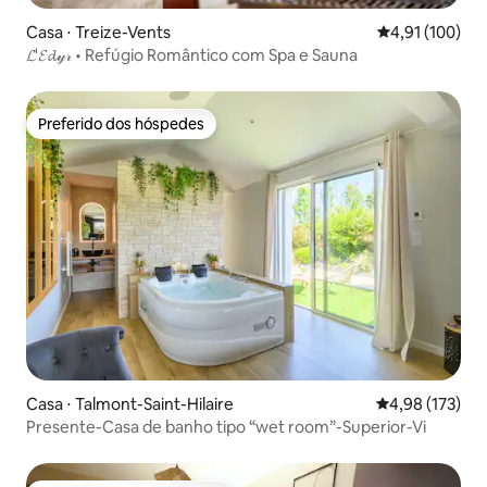
Casa ⋅ Treize-Vents
4,91 de uma av
4,91 (100)
𝓛'𝓔𝓭𝓎𝓇 • Refúgio Romântico com Spa e Sauna
Preferido dos hóspedes
Preferido dos hóspedes
Casa ⋅ Talmont-Saint-Hilaire
4,98 de uma av
4,98 (173)
Presente-Casa de banho tipo “wet room”-Superior-Vi