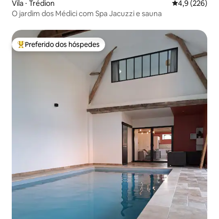
Vila ⋅ Trédion
4,9 de uma av
4,9 (226)
O jardim dos Médici com Spa Jacuzzi e sauna
Preferido dos hóspedes
Entre os melhores preferidos dos hóspedes