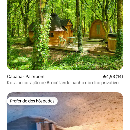
Cabana ⋅ Paimpont
4,93 de uma a
4,93 (14)
Kota no coração de Brocéliande banho nórdico privativo
Preferido dos hóspedes
Preferido dos hóspedes