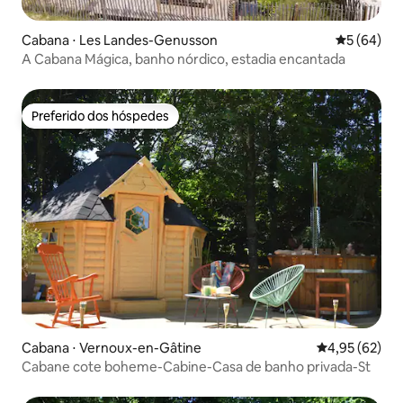
Cabana ⋅ Les Landes-Genusson
5 de uma a
5 (64)
A Cabana Mágica, banho nórdico, estadia encantada
Preferido dos hóspedes
Preferido dos hóspedes
Cabana ⋅ Vernoux-en-Gâtine
4,95 de uma a
4,95 (62)
Cabane cote boheme-Cabine-Casa de banho privada-St