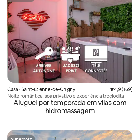
Superhost
Casa ⋅ Saint-Étienne-de-Chigny
4,9 de uma av
4,9 (169)
Noite romântica, spa privativo e experiência troglodita
Aluguel por temporada em vilas com
hidromassagem
Superhost