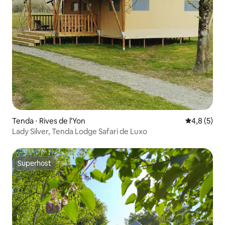
Tenda ⋅ Rives de l'Yon
4,8 de uma 
4,8 (5)
Lady Silver, Tenda Lodge Safari de Luxo
Superhost
Superhost