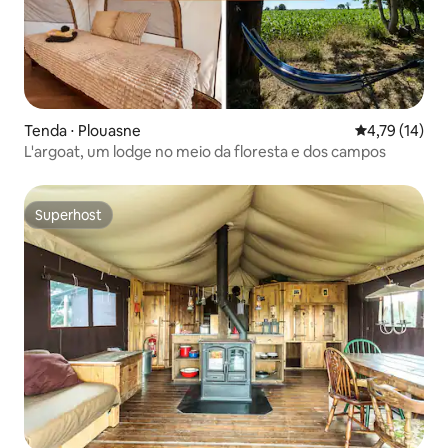
Tenda ⋅ Plouasne
4,79 de uma a
4,79 (14)
L'argoat, um lodge no meio da floresta e dos campos
Superhost
Superhost