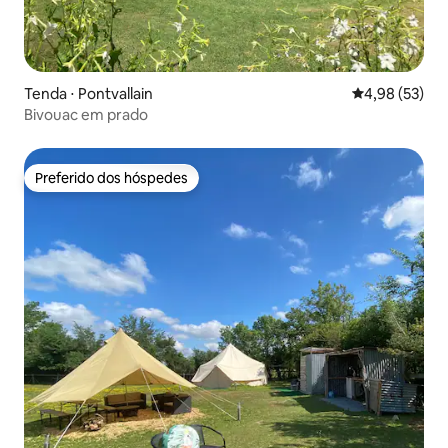
Tenda ⋅ Pontvallain
4,98 de uma a
4,98 (53)
Bivouac em prado
Preferido dos hóspedes
Preferido dos hóspedes