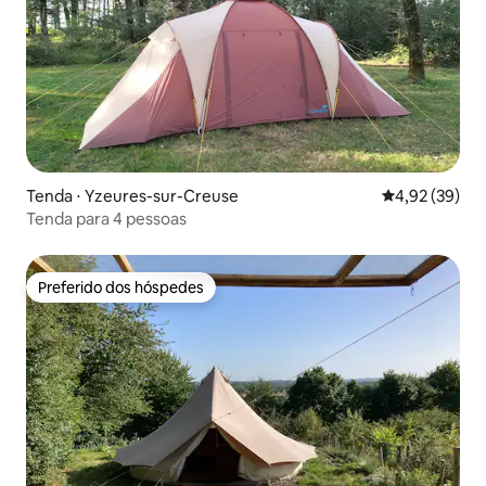
Tenda ⋅ Yzeures-sur-Creuse
4,92 de uma a
4,92 (39)
Tenda para 4 pessoas
Preferido dos hóspedes
Preferido dos hóspedes