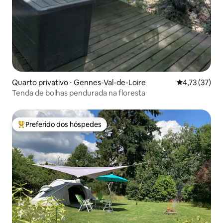
Quarto privativo ⋅ Gennes-Val-de-Loire
4,73 de uma a
4,73 (37)
Tenda de bolhas pendurada na floresta
Preferido dos hóspedes
Entre os melhores preferidos dos hóspedes