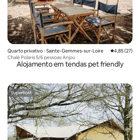
Quarto privativo ⋅ Sainte-Gemmes-sur-Loire
4,85 de uma a
4,85 (27)
Chalé Polaris 5/6 pessoas Anjou
Alojamento em tendas pet friendly
Superhost
Superhost