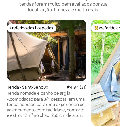
tendas foram muito bem avaliados por sua
localização, limpeza e muito mais.
Preferido dos hóspedes
Preferido dos 
Preferido dos hóspedes
Entre os melhore
Tenda ⋅ Saint-Senoux
4,94 de uma avaliação média de
4,94 (31)
Tenda nômade e banho de argila
Acomodação para 3/4 pessoas, em uma
tenda nômade para uma experiência de
acampamento com facilidade, conforto
e estilo. 12 m² no chão, 250 cm de altura,
2 camas 120 e 140. Pequena estufa no
terraço para a área de jantar protegida.