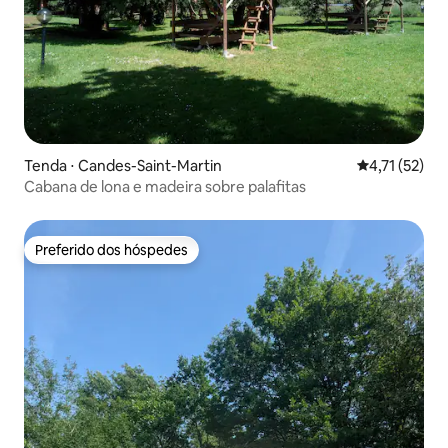
Tenda ⋅ Candes-Saint-Martin
4,71 de uma a
4,71 (52)
Cabana de lona e madeira sobre palafitas
Preferido dos hóspedes
Preferido dos hóspedes