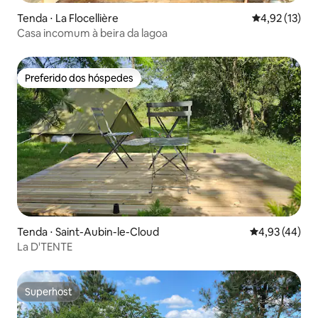
Tenda ⋅ La Flocellière
4,92 de uma a
4,92 (13)
Casa incomum à beira da lagoa
Preferido dos hóspedes
Preferido dos hóspedes
Tenda ⋅ Saint-Aubin-le-Cloud
4,93 de uma a
4,93 (44)
La D'TENTE
Superhost
Superhost