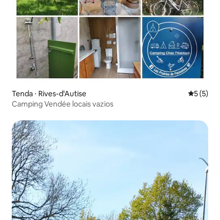
Tenda ⋅ Rives-d'Autise
5 de uma 
5 (5)
Camping Vendée locais vazios