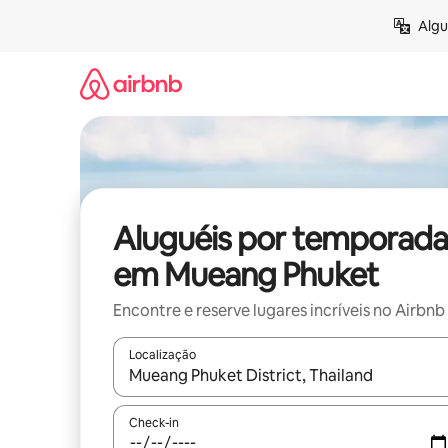
Pular
Algu
para
o
conteúdo
Aluguéis por temporada
em Mueang Phuket
Encontre e reserve lugares incríveis no Airbnb
Localização
Quando os resultados estiverem disponíveis, expl
Check-in