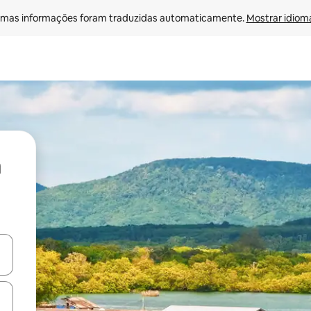
mas informações foram traduzidas automaticamente. 
Mostrar idioma
ore-os usando as seta para cima e para baixo do teclado ou tocando e