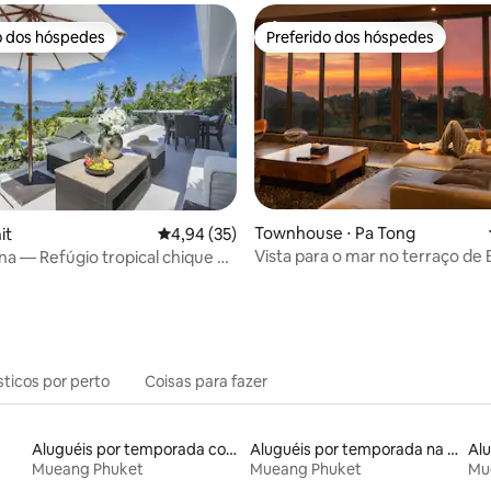
o dos hóspedes
Preferido dos hóspedes
o dos hóspedes
Preferido dos hóspedes
Townhouse ⋅ Pa Tong
it
4,94 de uma avaliação média de 5, 35 avalia
4,94 (35)
média de 5, 93 avaliações
Vista para o mar no terraço de 
ana — Refúgio tropical chique à
 com 4 quartos
sticos por perto
Coisas para fazer
Aluguéis por temporada com suítes privativas
Aluguéis por temporada na orla
Mueang Phuket
Mueang Phuket
Mu