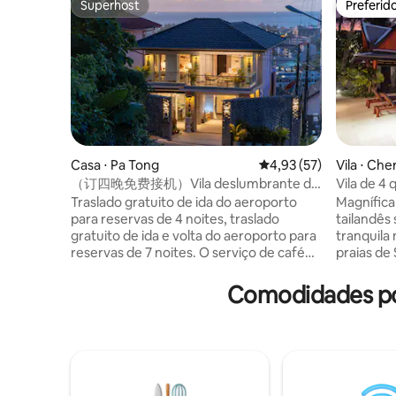
Superhost
Preferid
Superhost
Preferid
Casa ⋅ Pa Tong
4,93 de uma avaliação 
4,93 (57)
Vila ⋅ Che
（订四晚免费接机）Vila deslumbrante de
Vila de 4
4 quartos com piscina e vista para o mar
topo da c
Traslado gratuito de ida do aeroporto
Magnífica 
em Patong
para reservas de 4 noites, traslado
tailandês
gratuito de ida e volta do aeroporto para
tranquila
reservas de 7 noites. O serviço de café
praias de 
da manhã está disponível na vila e pode
oeste de 
ser reservado com antecedência a um
interior,
Comodidades po
custo separado. A vila está localizada no
banheiros
distrito de Patong, de frente para a praia
mobiliada
de Patong. 5 minutos a pé até 7-11,
asiática. A piscina de borda infinita tem 14
restaurantes; 5 minutos de moto ou
x 5 metro
carro dudu até o Jungceylon Mall, 8
cada lado 
minutos até a praia de Patong ou Bangla
deslumbran