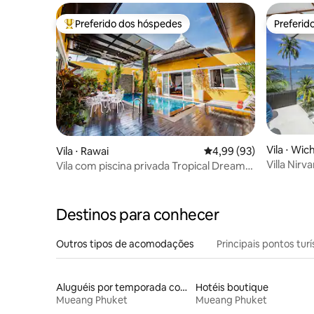
de 20 m² com vista para o mar. A vila
Preferido dos hóspedes
Preferid
oferece chinelos descartáveis, pasta de
Entre os melhores preferidos dos hóspedes
Preferid
dentes, escovas de dentes, lâminas de
barbear, géis de banho, xampus, lanches
gratuitos no dia do check-in, pequenos
bolos, água mineral, café, chá; limpeza a
cada dois dias (a troca de lençóis não está
incluída), as toalhas de banho são
trocadas durante a limpeza.
Vila ⋅ Wich
Vila ⋅ Rawai
4,99 de uma avaliação 
4,99 (93)
Villa Nirv
Vila com piscina privada Tropical Dream
beira-mar
Exclusive 2·BDRM
Destinos para conhecer
Outros tipos de acomodações
Principais pontos turí
Aluguéis por temporada com sauna
Hotéis boutique
Mueang Phuket
Mueang Phuket