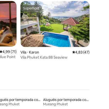
Superhost
Superhost
4,99 de uma avaliação média de 5, 71 avaliações
4,99 (71)
ções
Vila ⋅ Karon
4,83 de uma avaliação
4,83 (47)
Blue Point
Vila Phuket Kata BB Seaview
Aluguéis por temporada com café da manhã
Aluguéis por temporada com banheira de hidromassagem
eang Phuket
Mueang Phuket