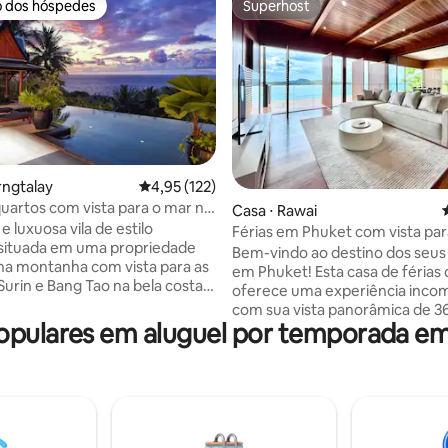
o dos hóspedes
Superhost
o dos hóspedes
Superhost
média de 5, 57 avaliações
rngtalay
4,95 de uma avaliação média de 5, 122 avalia
4,95 (122)
 quartos com vista para o mar no
Casa ⋅ Rawai
olina, Phuket
e luxuosa vila de estilo
Férias em Phuket com vista par
 situada em uma propriedade
Bem-vindo ao destino dos seus
 na montanha com vista para as
em Phuket! Esta casa de férias 
Surin e Bang Tao na bela costa
oferece uma experiência inco
Phuket. Vila de 400 m² de
com sua vista panorâmica de 3
 4 quartos com camas king-size,
pulares em aluguel por temporada e
do deslumbrante Mar de And
 privativos. Totalmente
Situada no topo de um penhasc
 e decorada com peças de arte
vila de luxo oferece vistas des
de todos os ângulos, garantind
s com 2 salas tailandesas de
você esteja cercado pela belez
para relaxar ao ar livre e vistas
da ilha mais pitoresca da Tailândi
tes. A Praia de Surin fica a
Acesso à praia - 5-10m a pé da 