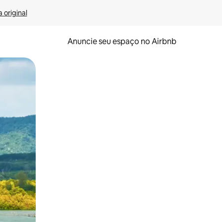
 original
Anuncie seu espaço no Airbnb
 deslizando o dedo na tela.