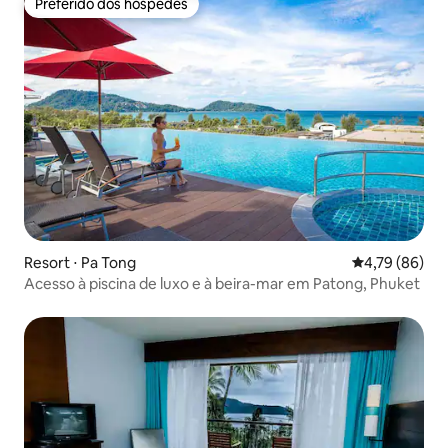
Preferido dos hóspedes
Preferido dos hóspedes
Resort ⋅ Pa Tong
4,79 de uma a
4,79 (86)
Acesso à piscina de luxo e à beira-mar em Patong, Phuket