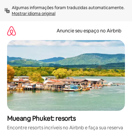
Pular
Algumas informações foram traduzidas automaticamente. 
para
Mostrar idioma original
o
conteúdo
Anuncie seu espaço no Airbnb
Mueang Phuket: resorts
Encontre resorts incríveis no Airbnb e faça sua reserva