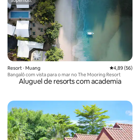
Superhost
Superhost
Resort ⋅ Muang
4,89 de uma a
4,89 (56)
Bangalô com vista para o mar no The Mooring Resort
Aluguel de resorts com academia