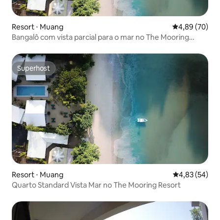
Resort ⋅ Muang
4,89 de uma a
4,89 (70)
Bangalô com vista parcial para o mar no The Mooring
Resort
Superhost
Superhost
Resort ⋅ Muang
4,83 de uma a
4,83 (54)
Quarto Standard Vista Mar no The Mooring Resort