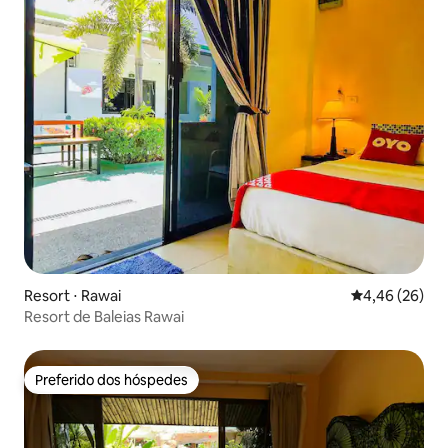
Resort ⋅ Rawai
4,46 de uma a
4,46 (26)
Resort de Baleias Rawai
Preferido dos hóspedes
Preferido dos hóspedes