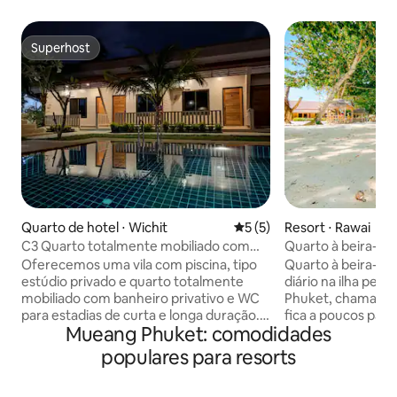
Superhost
Superhost
Quarto de hotel ⋅ Wichit
5 de uma avaliação média d
5 (5)
Resort ⋅ Rawai
C3 Quarto totalmente mobiliado com
Quarto à beira-ma
piscina perto da academia de
manhã diário
Oferecemos uma vila com piscina, tipo
Quarto à beira-m
treinamento
estúdio privado e quarto totalmente
diário na ilha per
mobiliado com banheiro privativo e WC
Phuket, chamado L
para estadias de curta e longa duração.
fica a poucos pass
Mueang Phuket: comodidades
Nosso quarto também está equipado
areia branca crist
com uma barra de couter adequada
claras. O resort t
populares para resorts
para cozinhar e lavar roupa leve
restaurante, servi
também. Por último, mas não menos
instalações de me