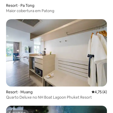
Resort ⋅ Pa Tong
Maior cobertura em Patong
Resort ⋅ Muang
4,75 de uma 
4,75 (4)
Quarto Deluxe no NH Boat Lagoon Phuket Resort