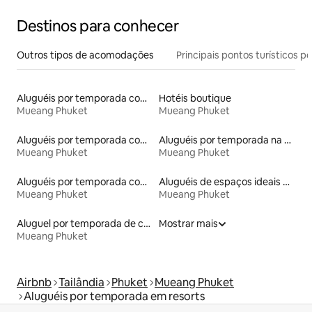
Destinos para conhecer
Outros tipos de acomodações
Principais pontos turísticos po
Aluguéis por temporada com sauna
Hotéis boutique
Mueang Phuket
Mueang Phuket
Aluguéis por temporada com suítes privativas
Aluguéis por temporada na orla
Mueang Phuket
Mueang Phuket
Aluguéis por temporada com café da manhã
Aluguéis de espaços ideais para famílias
Mueang Phuket
Mueang Phuket
Aluguel por temporada de casas de veraneio
Mostrar mais
Mueang Phuket
Airbnb
Tailândia
Phuket
Mueang Phuket
Aluguéis por temporada em resorts