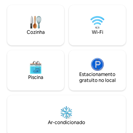
importante, temos uma piscina
caiaque, cadeiras
relaxante para enriquecer sua estadia.
cabanas para relax
Nosso lugar está totalmente murado
realmente limpo 
para proteger sua privacidade e
Wi-Fi do resort p
segurança. Estamos localizados a 30
conecte por dias i
metros da estrada principal, o que
Pier ao resort fica
Cozinha
Wi-Fi
garantirá que você não tenha ruído de
minutos de barco 
trânsito para perturbar sua estadia.
Estacionamento
Piscina
gratuito no local
Ar-condicionado