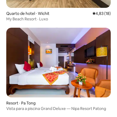
Quarto de hotel ⋅ Wichit
4,83 de uma a
4,83 (18)
My Beach Resort · Luxo
Resort ⋅ Pa Tong
Vista para a piscina Grand Deluxe — Nipa Resort Patong