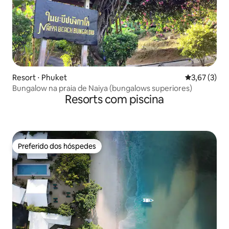
Resort ⋅ Phuket
3,67 de uma 
3,67 (3)
Bungalow na praia de Naiya (bungalows superiores)
Resorts com piscina
Preferido dos hóspedes
Preferido dos hóspedes