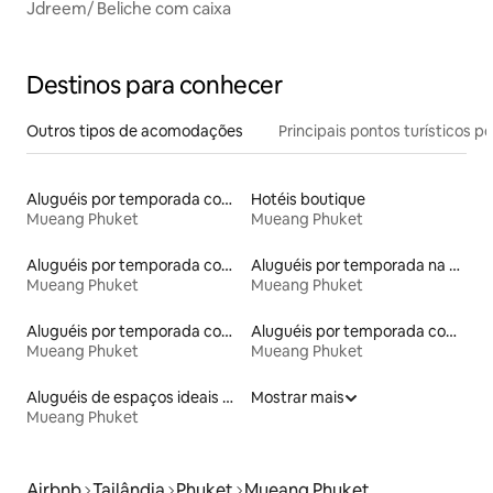
Jdreem/ Beliche com caixa
Destinos para conhecer
Outros tipos de acomodações
Principais pontos turísticos po
Aluguéis por temporada com sauna
Hotéis boutique
Mueang Phuket
Mueang Phuket
Aluguéis por temporada com suítes privativas
Aluguéis por temporada na orla
Mueang Phuket
Mueang Phuket
Aluguéis por temporada com café da manhã
Aluguéis por temporada com banheira de hidromassagem
Mueang Phuket
Mueang Phuket
Aluguéis de espaços ideais para famílias
Mostrar mais
Mueang Phuket
Airbnb
Tailândia
Phuket
Mueang Phuket