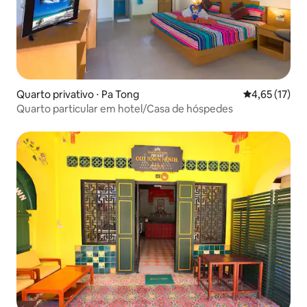
Quarto privativo ⋅ Pa Tong
4,65 de uma a
4,65 (17)
Quarto particular em hotel/Casa de hóspedes