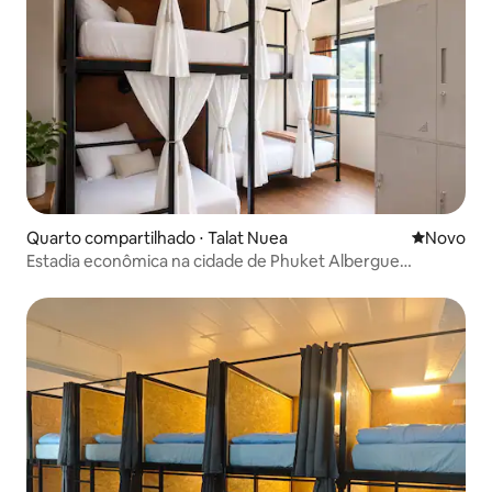
Quarto compartilhado ⋅ Talat Nuea
Novo lugar
Novo
Estadia econômica na cidade de Phuket Albergue
confortável