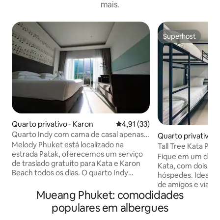
mais.
Superhost
Superhost
Quarto privativo ⋅ Karon
4,91 de uma avaliação média de
4,91 (33)
Quarto Indy com cama de casal apenas
Quarto privativo ⋅
#2
Melody Phuket está localizado na
Tall Tree Kata Phu
estrada Patak, oferecemos um serviço
Fique em um dorm
de traslado gratuito para Kata e Karon
Kata, com dois bel
Beach todos os dias. O quarto Indy
hóspedes. Ideal pa
Deluxe possui 28 m ², quarto privado e
de amigos e viajan
limpo e banheiro em um espaçoso e
Mueang Phuket: comodidades
um espaço prático
elegante. O quarto está equipado com
banheiro comparti
populares em albergues
ar condicionado. O café da manhã não
do quarto. ​ O Tall
está incluído. Nós fornecemos serviço