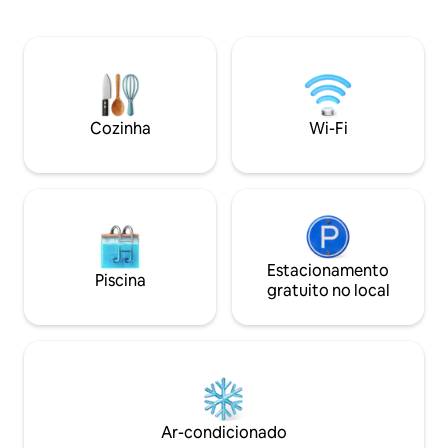
localizado na estra
de café da manhã no café Moni. Aberto
com restaurantes,
das 07: 30 às 16: 30 ( fecha na sexta-
e serviços locais 
feira) O sofá-cama no quarto pode
Beach fica a cerca
fornecer uma cama extra, adequada
ou moto. ​ A prop
para crianças e adultos. O ônibus de
escola de surfe e 
traslado gratuito para a praia de Kata é
Aluguel de motos 
Cozinha
Wi-Fi
operado apenas na alta temporada.
Estacionamento
Piscina
gratuito no local
Ar-condicionado