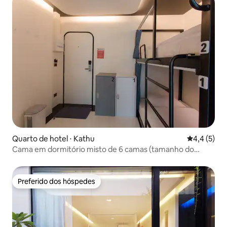
Quarto de hotel ⋅ Kathu
4,4 de uma 
4,4 (5)
Cama em dormitório misto de 6 camas (tamanho do
quarto 15 m²)
Preferido dos hóspedes
Preferido dos hóspedes