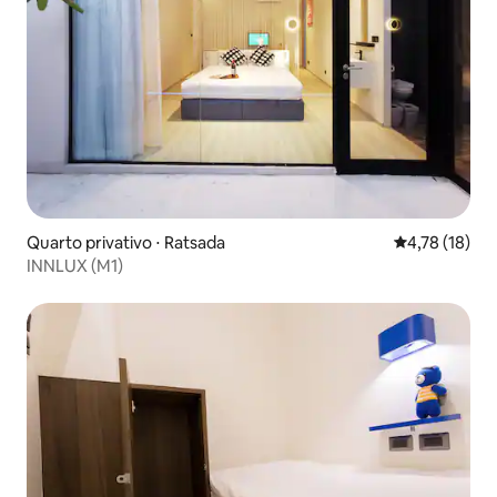
Quarto privativo ⋅ Ratsada
4,78 de uma a
4,78 (18)
INNLUX (M1)