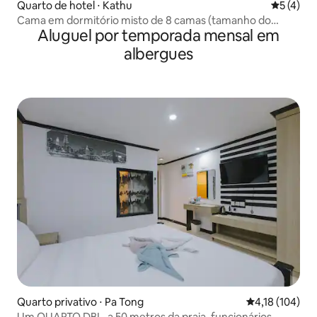
Quarto de hotel ⋅ Kathu
5 de uma 
5 (4)
Cama em dormitório misto de 8 camas (tamanho do
Aluguel por temporada mensal em
quarto 23 m²)
albergues
Quarto privativo ⋅ Pa Tong
4,18 de uma av
4,18 (104)
Um QUARTO DBL, a 50 metros da praia, funcionários