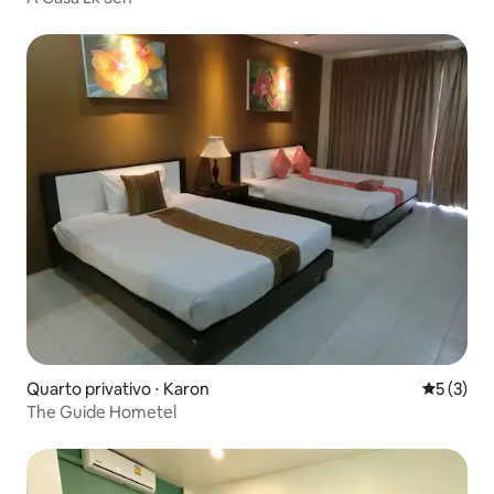
Quarto privativo ⋅ Karon
5 de uma 
5 (3)
The Guide Hometel