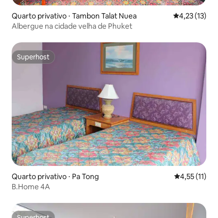
Quarto privativo ⋅ Tambon Talat Nuea
4,23 de uma a
4,23 (13)
Albergue na cidade velha de Phuket
Superhost
Superhost
Quarto privativo ⋅ Pa Tong
4,55 de uma a
4,55 (11)
B.Home 4A
Superhost