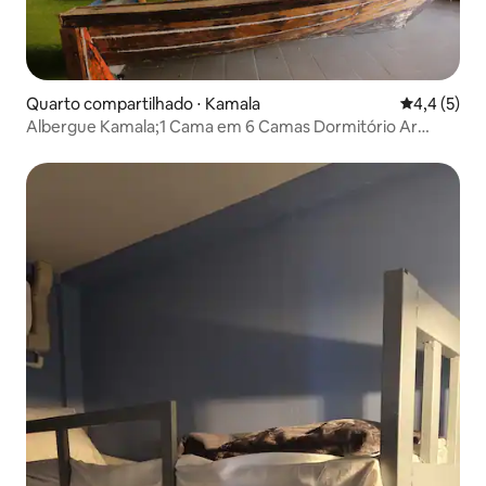
Quarto compartilhado ⋅ Kamala
4,4 de uma 
4,4 (5)
Albergue Kamala;1 Cama em 6 Camas Dormitório Ar
condicionado