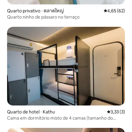
Quarto privativo ⋅ ตลาดใหญ่
4,65 de uma a
4,65 (62)
Quarto ninho de pássaro no terraço
Quarto de hotel ⋅ Kathu
3,33 de uma 
3,33 (3)
Cama em dormitório misto de 4 camas (tamanho do
quarto 14 m²)