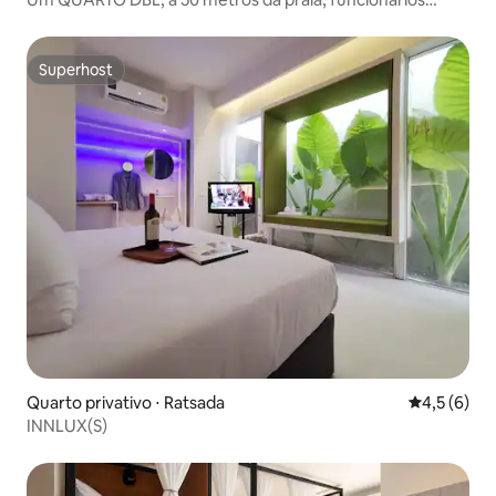
legais, tranquilo
Superhost
Superhost
Quarto privativo ⋅ Ratsada
4,5 de uma 
4,5 (6)
INNLUX(S)