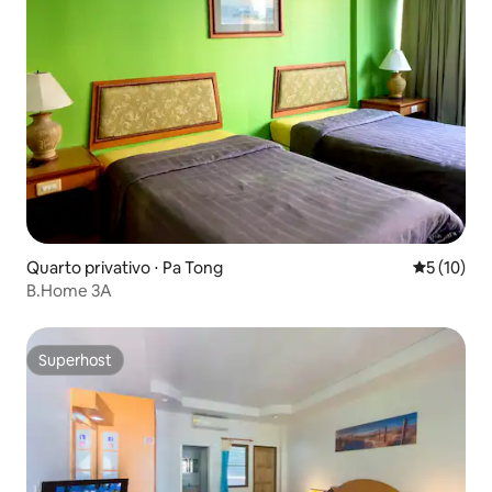
Quarto privativo ⋅ Pa Tong
5 de uma a
5 (10)
B.Home 3A
Superhost
Superhost