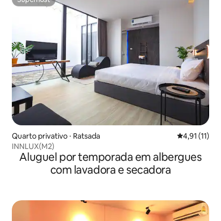
Superhost
Quarto privativo ⋅ Ratsada
4,91 de uma a
4,91 (11)
INNLUX(M2)
Aluguel por temporada em albergues
com lavadora e secadora