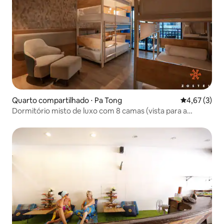
Quarto compartilhado ⋅ Pa Tong
4,67 de uma 
4,67 (3)
Dormitório misto de luxo com 8 camas (vista para a
piscina) em Phuket