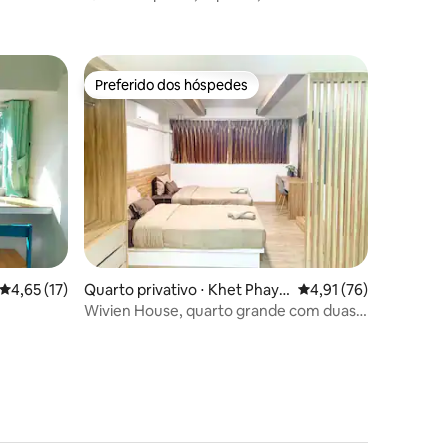
ções
rior
Preferido dos hóspedes
Preferido dos hóspedes
ções
4,65 de uma avaliação média de 5, 17 avaliações
4,65 (17)
Quarto privativo ⋅ Khet Phaya
4,91 de uma avaliação
4,91 (76)
Thai
Wivien House, quarto grande com duas
camas