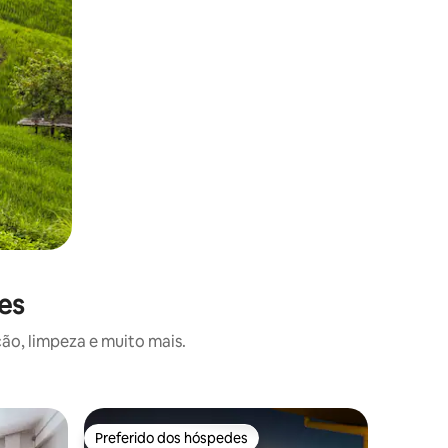
es
ão, limpeza e muito mais.
Quarto pr
Preferido dos hóspedes
Preferi
os hóspedes
Preferido dos hóspedes
Preferi