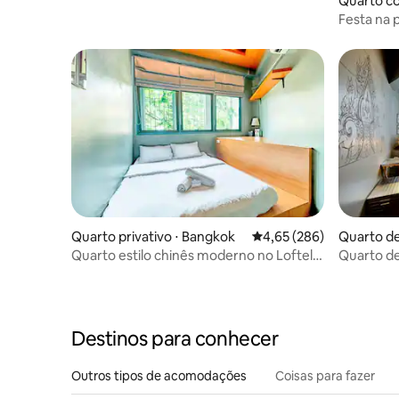
Quarto co
hangan
Festa na p
hostel (p
Quarto privativo ⋅ Bangkok
4,65 de uma avaliação m
4,65 (286)
Quarto de
Quarto estilo chinês moderno no Loftel
Quarto de
22
Pho
Destinos para conhecer
Outros tipos de acomodações
Coisas para fazer