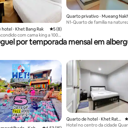
Quarto privativo ⋅ Mueang Nak
n Si Thammarat
N1-Quarto de família na nature
até 4 hóspedes
média de 5, 29 avaliações
 hotel ⋅ Khet Bang Rak
5 de uma avaliação média de 5, 8 avalia
5 (8)
scondido com cama king a 100
uguel por temporada mensal em alberg
 BTS Taksin
Quarto de hotel ⋅ Khet Ratc
4
média de 5, 29 avaliações
hathewi
Hotel no centro da cidade Quar