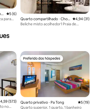
ho
5 de uma avaliação média de 5, 6 avaliações
5 (6)
za para
Quarto compartilhado ⋅ Choe
4,94 de uma avaliação
4,94 (31)
ng Thale
Beliche misto acolhedor1 Praia de
ções
Bangtao: Niece Hostel
ues
Preferido dos hóspedes
Preferido dos hóspedes
,59 de uma avaliação média de 5, 573 avaliações
4,59 (573)
Quarto privativo ⋅ Pa Tong
5 de uma avaliação
5 (19)
to no
Quarto superior, 1 quarto, 1 banheiro