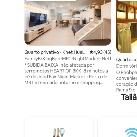
Quarto privativo ⋅ Khet Huai K
4,93 de uma avaliação 
4,93 (45)
hwang
FamilyB•KingBed•MRT•NightMarket•Netflix•DailyCle
Quarto co
* SUBIDA BAIXA, não afetada por
Daeng
Dormitóri
terremotos HEART OF BKK. 8 minutos a
minutos 
O Phobpha
pé do Jood Fair Night Market • Perto de
convenie
MRT e mercado noturno e shopping
coração d
&7/11 • Quarto privado e banheiro •
Rama 9 e 
Limpeza diária; Aspirador, esvaziamento
Tail
minutos a
da lixeira e troca de toalhas • Colchão de
Phra Ram 
dormir luxuoso e muito confortável A
apenas 5-
poucos minutos a pé da estação MRT
Sukhumvit
(Metrô) "Centro Cultural da Tailândia".
Bangkok. Cada quarto está equipado
Rodeado por restaurantes 24 horas,
com ar co
shoppings, comida de rua e mercado
Nós tamb
noturno, totalmente equipado com Wi-
gratuito 