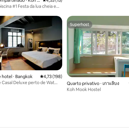
mpartilhado ⋅ Koh P
4,53 de uma avaliação média de 5, 15 avalia
4,53 (15)
centro de Bangkok, andar supe
iscina #1 Festa da lua cheia em
or cama)
Superhost
Superhost
édia de 5, 286 avaliações
 hotel ⋅ Bangkok
4,73 de uma avaliação média de 5, 198 avalia
4,73 (198)
 Casal Deluxe perto de Wat
Quarto privativo ⋅ เกาะลิบง
Koh Mook Hostel