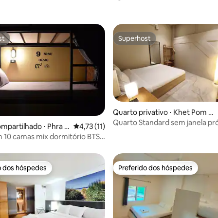
st
Superhost
st
Superhost
Quarto privativo ⋅ Khet Pom Pr
ap Sattru Phai
Quarto Standard sem janela pr
mpartilhado ⋅ Phra K
4,73 de uma avaliação média de 5, 11 avalia
4,73 (11)
média de 5, 62 avaliações
Khaosan Road
10 camas mix dormitório BTS
vit50
o dos hóspedes
Preferido dos hóspedes
o dos hóspedes
Preferido dos hóspedes