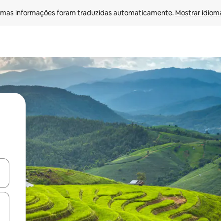
mas informações foram traduzidas automaticamente. 
Mostrar idioma
ore-os usando as seta para cima e para baixo do teclado ou tocando e