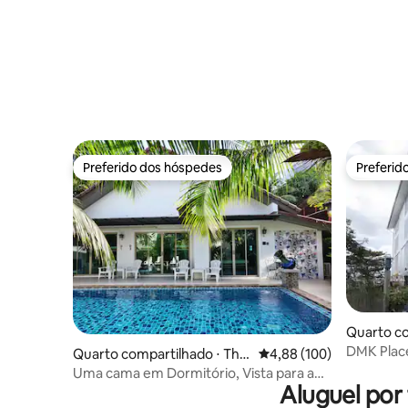
Preferido dos hóspedes
Preferid
Preferido dos hóspedes
Preferid
Quarto co
Don Mue
DMK Place
Quarto compartilhado ⋅ Thal
4,88 de uma avaliação m
4,88 (100)
legal da r
ang District
Uma cama em Dormitório, Vista para a
Aluguel por
piscina - Aeroporto de Phuket