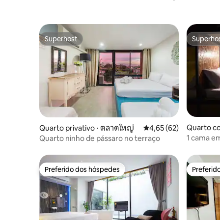
Superhost
Superho
Superhost
Superho
Quarto co
Quarto privativo ⋅ ตลาดใหญ่
4,65 de uma avaliação 
4,65 (62)
hanong
1 cama em 
Quarto ninho de pássaro no terraço
@Sukhum
Preferido dos hóspedes
Preferid
Preferido dos hóspedes
Preferid