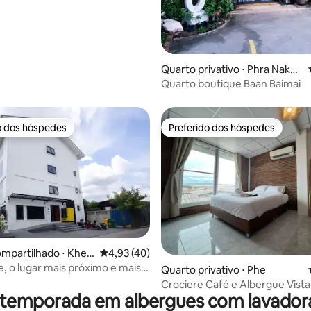
Quarto privativo ⋅ Phra Nakho
n Si Ayutthaya District
Quarto boutique Baan Baimai
o dos hóspedes
Preferido dos hóspedes
o dos hóspedes
Preferido dos hóspedes
mpartilhado ⋅ Khet
4,93 de uma avaliação média de 5, 40 avalia
4,93 (40)
ang
, o lugar mais próximo e mais
édia de 5, 100 avaliações
Quarto privativo ⋅ Phe
egião
Crociere Café e Albergue Vista
 temporada em albergues com lavador