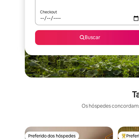
Checkout
Buscar
T
Os hóspedes concordam: e
Preferido dos hóspedes
Prefe
Preferido dos hóspedes
Entre os