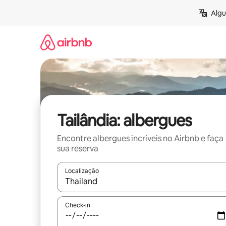
Pular
Algu
para
o
conteúdo
Tailândia: albergues
Encontre albergues incríveis no Airbnb e faça
sua reserva
Localização
Quando os resultados estiverem disponíveis, expl
Check-in