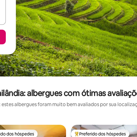
ailândia: albergues com ótimas avaliaçõ
stes albergues foram muito bem avaliados por sua localizaç
rido dos hóspedes
Preferido dos hóspedes
 melhores preferidos dos hóspedes
Entre os melhores preferidos d