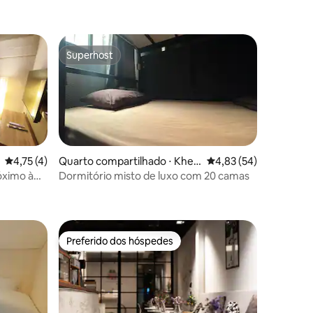
Superhost
Superhost
4,75 de uma avaliação média de 5, 4 avaliações
4,75 (4)
Quarto compartilhado ⋅ Khet
4,83 de uma avaliação
4,83 (54)
Phra Nakhon
óximo à
Dormitório misto de luxo com 20 camas
ções
Preferido dos hóspedes
Preferido dos hóspedes