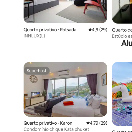
Quarto privativo ⋅ Ratsada
4,9 de uma avaliação 
4,9 (29)
Quarto de
INNLUX(L)
Estúdio e
Al
metros do
Superhost
Superhost
Quarto privativo ⋅ Karon
4,79 de uma avaliação 
4,79 (29)
Condomínio chique Kata phuket