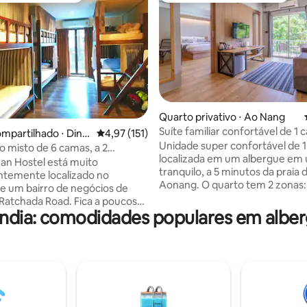
média de 5, 45 avaliações
Quarto privativo ⋅ Ao Nang
an
Suíte familiar confortável de 1
mpartilhado ⋅ Din
4,97 de uma avaliação média de 5, 151 avalia
4,97 (151)
até 4 pessoas
Unidade super confortável de 1
o misto de 6 camas, a 2
localizada em um albergue em
a pé do metrô MRT
n Hostel está muito
tranquilo, a 5 minutos da praia 
ntemente localizado no
Aonang. O quarto tem 2 zonas:
e um bairro de negócios de
com uma cama King Size super
Ratchada Road. Fica a poucos
confortável e uma sala de est
ândia: comodidades populares em albe
 pé do metrô MRT (estação
sofá-cama tamanho queen (po
9) e da Asoke Road. Fica a
acomodar mais 2 hóspedes), a
10 minutos de MRT da
zonas têm seu próprio A/C. O banheiro
 Road, onde fica no centro de
privativo apresenta torneiras 
frias com chuveiros duplos. TV
ndicionado e chuveiro quente.
inteligente, Wifi, Cofre e um c
ém fornecemos acesso Wi-Fi
mesa e cadeiras. Restaurante t
no quarto. O serviço de