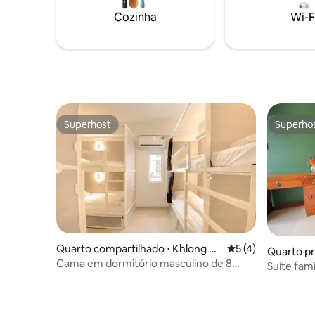
Fi, produtos de higiene pessoal,
armazena
Cozinha
Wi-F
despensa. Preparando-o para ser seu
Permitim
lugar aconchegante longe de casa
voltem p
gratuita
tendo fei
Superhost
Superho
Superhost
Superho
Quarto compartilhado ⋅ Khlong To
5 de uma avaliação
5 (4)
Quarto pr
ei
Cama em dormitório masculino de 8
rap Sattru
Suíte fami
camas
de Bangk