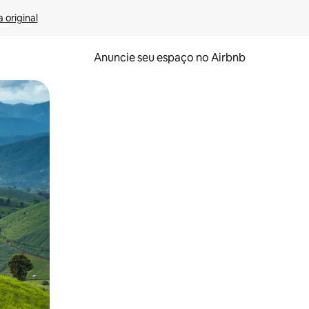
 original
Anuncie seu espaço no Airbnb
 deslizando o dedo na tela.