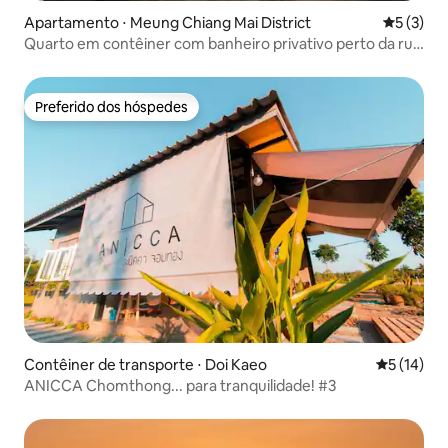
Apartamento ⋅ Meung Chiang Mai District
5 de uma 
5 (3)
Quarto em contêiner com banheiro privativo perto da rua
de pedestres
Preferido dos hóspedes
Preferido dos hóspedes
Contêiner de transporte ⋅ Doi Kaeo
5 de uma a
5 (14)
ANICCA Chomthong... para tranquilidade! #3