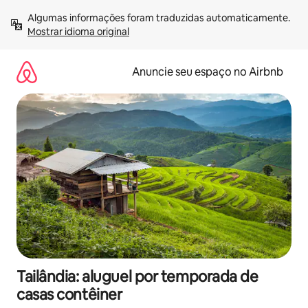
Pular
Algumas informações foram traduzidas automaticamente. 
para
Mostrar idioma original
o
conteúdo
Anuncie seu espaço no Airbnb
Tailândia: aluguel por temporada de
casas contêiner