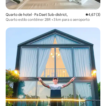
Quarto de hotel ⋅ Pa Daet Sub-district,
4,67 de uma 
4,67 (3)
Quarto estilo contêiner 2BR +3 km para o aeroporto