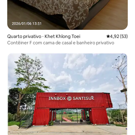
Quarto privativo ⋅ Khet Khlong Toei
4,92 de uma a
4,92 (53)
Contêiner F com cama de casal e banheiro privativo