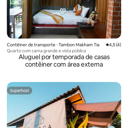
Contêiner de transporte ⋅ Tambon Makham Tia
4,5 de uma 
4,5 (4)
Quarto com cama grande e vista pública
Aluguel por temporada de casas
contêiner com área externa
Superhost
Superhost