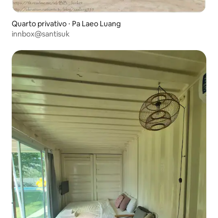
Quarto privativo ⋅ Pa Laeo Luang
innbox@santisuk