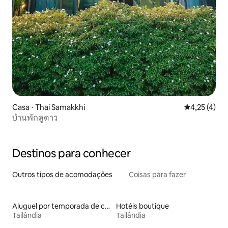
Casa ⋅ Thai Samakkhi
4,25 de uma 
4,25 (4)
บ้านพักดูดาว
Destinos para conhecer
Outros tipos de acomodações
Coisas para fazer
Aluguel por temporada de casas-barco
Hotéis boutique
Tailândia
Tailândia