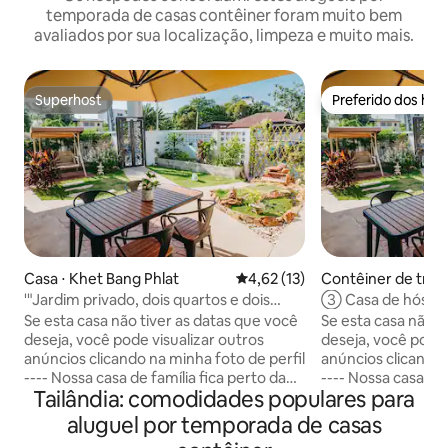
temporada de casas contêiner foram muito bem
avaliados por sua localização, limpeza e muito mais.
Superhost
Preferido dos hó
Superhost
Preferido dos hó
Casa ⋅ Khet Bang Phlat
4,62 de uma avaliação média de
4,62 (13)
Contêiner de tran
et Bang Phlat
'"Jardim privado, dois quartos e dois
③ Casa de hóspe
banheiros, pode acomodar 5 pessoas
dois quartos, páti
Se esta casa não tiver as datas que você
Se esta casa não t
férias maravilhosa
deseja, você pode visualizar outros
deseja, você pode 
anúncios clicando na minha foto de perfil
anúncios clicando 
---- Nossa casa de família fica perto da
---- Nossa casa de família fica perto da
Tailândia: comodidades populares para
Ponte Rama 7, um lugar cheio de
Ponte Rama 7, um 
ambiente aconchegante e
ambiente aconch
aluguel por temporada de casas
tranquilo.Localizada em um pátio
tranquilo.Localiz