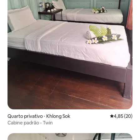
Quarto privativo ⋅ Khlong Sok
4,85 de uma a
4,85 (20)
Cabine padrão - Twin