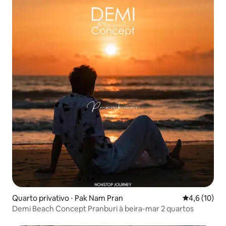
Quarto privativo ⋅ Pak Nam Pran
4,6 de uma a
4,6 (10)
Demi Beach Concept Pranburi à beira-mar 2 quartos