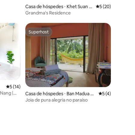
Casa de hóspedes ⋅ Khet Suan L
5 de uma avaliação
5 (20)
uang
Grandma's Residence
Superhost
Superhost
5 de uma avaliação média de 5, 14 avaliações
5 (14)
 Nang |
ções
Casa de hóspedes ⋅ Ban Madua W
5 de uma avaliaçã
5 (4)
an
Joia de pura alegria no paraíso