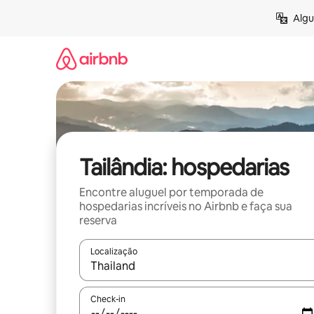
Pular
Algu
para
o
conteúdo
Tailândia: hospedarias
Encontre aluguel por temporada de
hospedarias incríveis no Airbnb e faça sua
reserva
Localização
Quando os resultados estiverem disponíveis, expl
Check-in