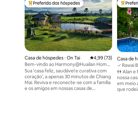
Preferido dos hóspedes
Prefe
Entre os melhores preferidos dos hóspedes
Entre os
Casa de hóspedes ⋅ On Tai
4,99 de uma avaliação 
4,99 (73)
Casa de h
Bem-vindo ao Harmony@Huailan Home
✓ Rawai Bliss Casa de h
Ecolodge
Sua 'casa feliz, saudável e curativa com
privada e
👫 Alan e
coração', a apenas 30 minutos de Chiang
nossa cas
Mai. Reviva e reconecte-se com a família
em meio a
e os amigos em nossas casas de
que rodei
hóspedes encantadoras, aconchegantes
privativa.
e espaçosas, aninhadas em arrozais.
hóspedes
Relaxe na varanda, com vista para o
bom gosto
nosso lago de peixes sereno, com vistas
tailandês
deslumbrantes do nascer ao pôr do sol.
luxuosas 
Vá até a vila para conhecer artesãos
sem outr
locais e desfrutar de atividades práticas e
além de nós. 📌 Nossa loca
divertidas. Explore a floresta local, colinas
segura e 