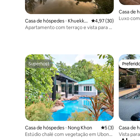
Casa de h
rict,
Luxo com 
Casa de hóspedes ⋅ Khuekkh
4,97 de uma avaliação 
4,97 (30)
ak
Apartamento com terraço e vista para o
lago
Superhost
Preferid
Superhost
Preferid
Casa de hóspedes ⋅ Nong Khon
5 de uma avaliação
5 (3)
Casa de h
ict
Estúdio chalé com vegetação em Ubon
Vista para