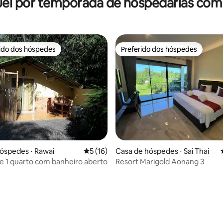
el por temporada de hospedarias com
Beira-Mar 2
rido dos hóspedes
Preferido dos hóspedes
 melhores preferidos dos hóspedes
Preferido dos hóspedes
média de 5, 49 avaliações
óspedes ⋅ Rawai
5 de uma avaliação média de 5, 16 avalia
5 (16)
Casa de hóspedes ⋅ Sai Thai
e 1 quarto com banheiro aberto
Resort Marigold Aonang 3