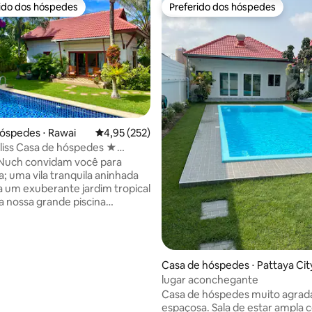
rido dos hóspedes
Preferido dos hóspedes
 melhores preferidos dos hóspedes
Preferido dos hóspedes
média de 5, 73 avaliações
óspedes ⋅ Rawai
4,95 de uma avaliação média de 5, 252 avalia
4,95 (252)
óspedes ★
m vila com piscina
 Nuch convidam você para
a; uma vila tranquila aninhada
 um exuberante jardim tropical
a nossa grande piscina
 🏡 Nossa única casa de
 separada é decorada com
 em estilo tradicional
, equipada com comodidades
Casa de hóspedes ⋅ Pattaya Cit
para uma estadia confortável,
lugar aconchegante
os hóspedes na propriedade
Casa de hóspedes muito agradá
lização é
espaçosa. Sala de estar ampla
tranquila, mas