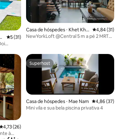
ções
Casa de hóspedes ⋅ Khet Khlo
4,84 de uma avaliação
4,84 (31)
ng Toei
NewYorkLoft @Central 5 m a pé 2 MRT
h
5 de uma avaliação média de 5, 31 avaliações
5 (31)
KongToei/QSNCC
Doi
Superhost
Superhost
Casa de hóspedes ⋅ Mae Nam
4,86 de uma avaliação
4,86 (37)
Mini vila e sua bela piscina privativa 4
ções
4,73 de uma avaliação média de 5, 26 avaliações
4,73 (26)
nte à