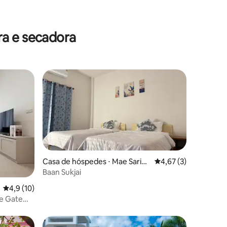
ra e secadora
Casa de hóspedes ⋅ Mae Sarian
4,67 de uma avaliaçã
4,67 (3)
g
Baan Sukjai
4,9 de uma avaliação média de 5, 10 avaliações
4,9 (10)
e Gate