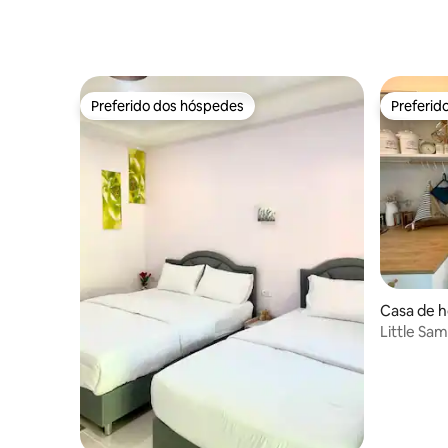
Preferido dos hóspedes
Preferid
Preferido dos hóspedes
Preferid
Casa de 
Mae Nam
Little Sam
Maenam