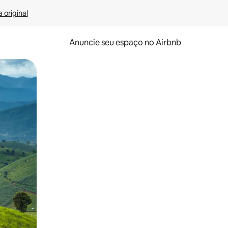
 original
Anuncie seu espaço no Airbnb
 deslizando o dedo na tela.