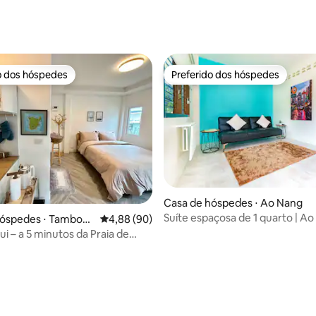
o dos hóspedes
Preferido dos hóspedes
o dos hóspedes
Preferido dos hóspedes
Casa de hóspedes ⋅ Ao Nang
Suíte espaçosa de 1 quarto | Ao
hóspedes ⋅ Tambon
4,88 de uma avaliação média de 5, 90 avalia
4,88 (90)
Cama king size + sofá-cama
ui – a 5 minutos da Praia de