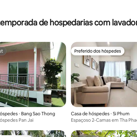
média de 5, 33 avaliações
temporada de hospedarias com lavado
st
Preferido dos hóspedes
st
Preferido dos hóspedes
édia de 5, 134 avaliações
óspedes ⋅ Bang Sao Thong
Casa de hóspedes ⋅ Si Phum
óspedes Pan Jai
Espaçoso 2-Camas em Tha Pha
com Lavadora/Secadora.