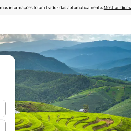
mas informações foram traduzidas automaticamente. 
Mostrar idioma
ore-os usando as seta para cima e para baixo do teclado ou tocando e