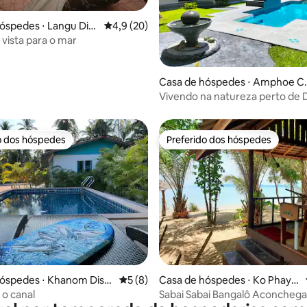
óspedes ⋅ Langu Dist
4,9 de uma avaliação média de 5, 20 avalia
4,9 (20)
vista para o mar
média de 5, 30 avaliações
Casa de hóspedes ⋅ Amphoe C
om Thong
Vivendo na natureza perto de 
Inthanon
o dos hóspedes
Preferido dos hóspedes
o dos hóspedes
Preferido dos hóspedes
 média de 5, 3 avaliações
óspedes ⋅ Khanom Distr
5 de uma avaliação média de 5, 8 avalia
5 (8)
Casa de hóspedes ⋅ Ko Phaya
m
 o canal
Sabai Sabai Bangalô Aconchega