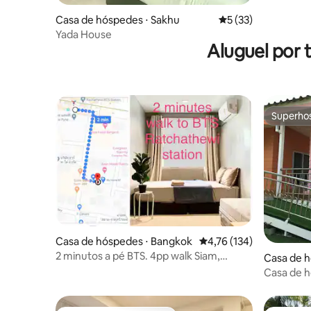
Casa de hóspedes ⋅ Sakhu
5 de uma avaliação 
5 (33)
Yada House
Aluguel por 
Superho
Superho
Casa de hóspedes ⋅ Bangkok
4,76 de uma avaliação m
4,76 (134)
2 minutos a pé BTS. 4pp walk Siam,
Casa de h
MBK,CTW,WaterGate
Casa de h