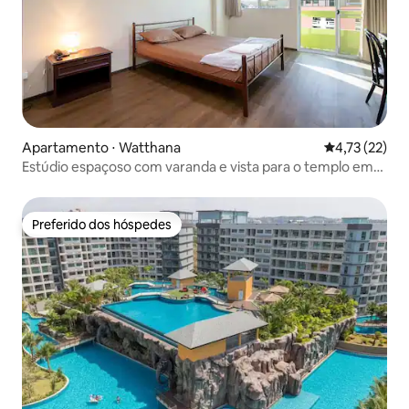
Apartamento ⋅ Watthana
4,73 de uma a
4,73 (22)
Estúdio espaçoso com varanda e vista para o templo em
Thonglor
Preferido dos hóspedes
Preferido dos hóspedes