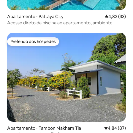
Apartamento ⋅ Pattaya City
4,82 de uma a
4,82 (33)
Acesso direto da piscina ao apartamento, ambiente
paradisíaco, Wi-Fi independente de alta velocidade,
Laguna 3-Maldivas
Preferido dos hóspedes
Preferido dos hóspedes
Apartamento ⋅ Tambon Makham Tia
4,84 de uma a
4,84 (87)