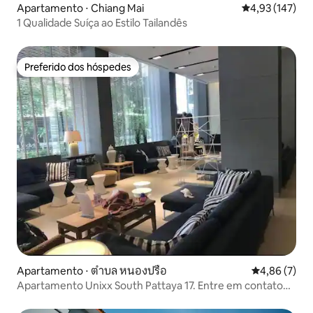
Apartamento ⋅ Chiang Mai
4,93 de uma av
4,93 (147)
1 Qualidade Suíça ao Estilo Tailandês
Preferido dos hóspedes
Preferido dos hóspedes
Apartamento ⋅ ตำบล หนองปรือ
4,86 de uma 
4,86 (7)
Apartamento Unixx South Pattaya 17. Entre em contato
comigo para obter um desconto!