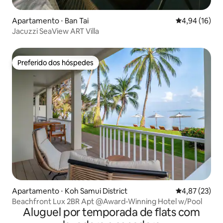
Apartamento ⋅ Ban Tai
4,94 de uma a
4,94 (16)
Jacuzzi SeaView ART Villa
Preferido dos hóspedes
Preferido dos hóspedes
Apartamento ⋅ Koh Samui District
4,87 de uma a
4,87 (23)
Beachfront Lux 2BR Apt @Award-Winning Hotel w/Pool
Aluguel por temporada de flats com