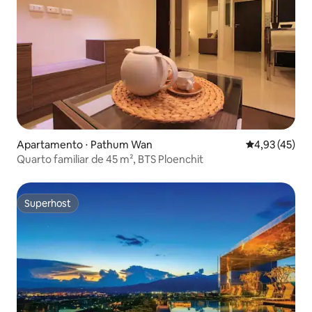
Apartamento ⋅ Pathum Wan
4,93 de uma a
4,93 (45)
Quarto familiar de 45 m², BTS Ploenchit
Superhost
Superhost