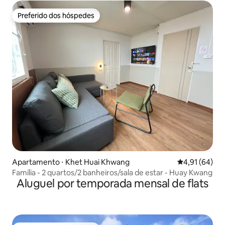
Preferido dos hóspedes
Preferido dos hóspedes
Apartamento ⋅ Khet Huai Khwang
4,91 de uma a
4,91 (64)
Família - 2 quartos/2 banheiros/sala de estar - Huay Kwang
Aluguel por temporada mensal de flats