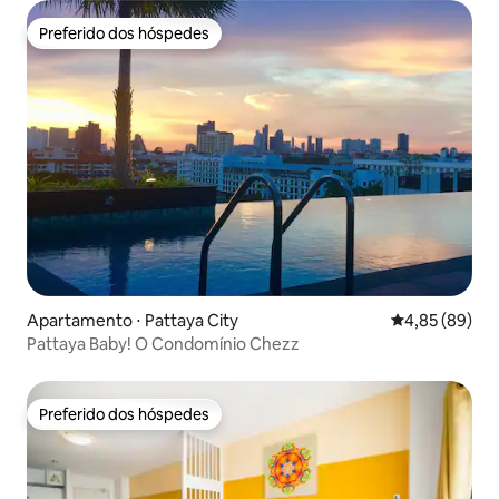
Preferido dos hóspedes
Preferido dos hóspedes
Apartamento ⋅ Pattaya City
4,85 de uma a
4,85 (89)
Pattaya Baby! O Condomínio Chezz
Preferido dos hóspedes
Preferido dos hóspedes