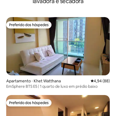
lavadora e secadora
Preferido dos hóspedes
Preferido dos hóspedes
Apartamento ⋅ Khet Watthana
4,94 de uma av
4,94 (88)
EmSphere BTS E5 | 1 quarto de luxo em prédio baixo
Preferido dos hóspedes
Preferido dos hóspedes