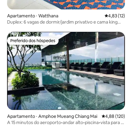
Apartamento ⋅ Watthana
4,83 de uma a
4,83 (12)
Duplex: 6 vagas de dormir/jardim privativo e cama king
size/academia/Wi-Fi rápido
Preferido dos hóspedes
Preferido dos hóspedes
Apartamento ⋅ Amphoe Mueang Chiang Mai
4,88 de uma av
4,88 (120)
A 15 minutos do aeroporto•andar alto•piscina•vista para a
montanha