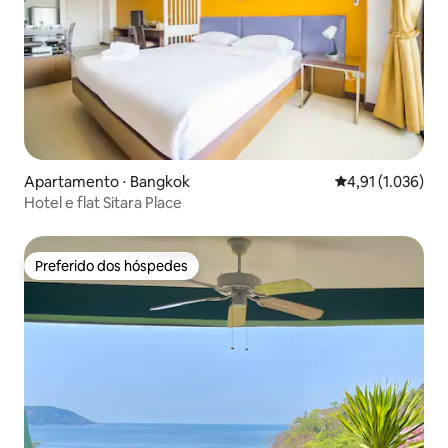
Apartamento ⋅ Bangkok
4,91 de uma aval
4,91 (1.036)
Hotel e flat Sitara Place
Preferido dos hóspedes
Preferido dos hóspedes