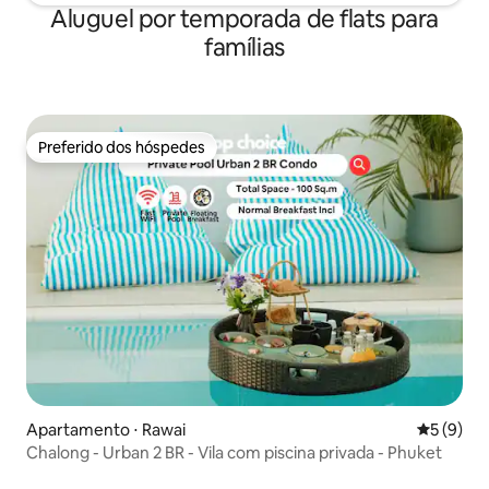
Aluguel por temporada de flats para
famílias
Preferido dos hóspedes
Preferido dos hóspedes
Apartamento ⋅ Rawai
5 de uma 
5 (9)
Chalong - Urban 2 BR - Vila com piscina privada - Phuket