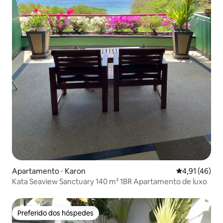
Apartamento ⋅ Karon
4,91 de uma a
4,91 (46)
Kata Seaview Sanctuary 140 m² 1BR Apartamento de luxo
Preferido dos hóspedes
Preferido dos hóspedes