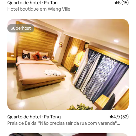
Quarto de hotel ⋅ Pa Tan
5 de uma a
5 (15)
Hotel boutique em Wiang Ville
Superhost
Superhost
Quarto de hotel ⋅ Pa Tong
4,9 de uma a
4,9 (52)
Praia de Beidai "Não precisa sair da rua com varanda"
Limpo e higiênico Quarto temático de gato Quarto com
cama grande | Caminhada até a praia