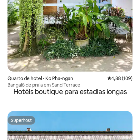
Quarto de hotel ⋅ Ko Pha-ngan
4,88 de uma av
4,88 (109)
Bangalô de praia em Sand Terrace
Hotéis boutique para estadias longas
Superhost
Superhost