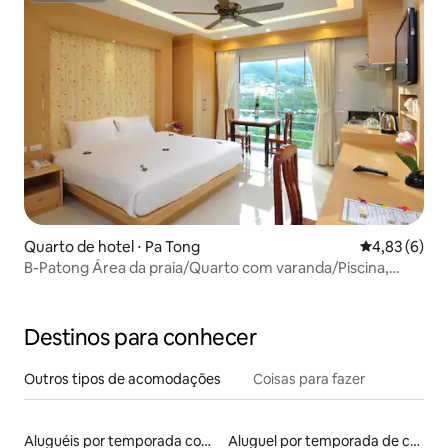
Quarto de hotel ⋅ Pa Tong
4,83 de uma 
4,83 (6)
B-Patong Área da praia/Quarto com varanda/Piscina,
elevador e cozinha
Destinos para conhecer
Outros tipos de acomodações
Coisas para fazer
Aluguéis por temporada com caiaque
Aluguel por temporada de casas-barco