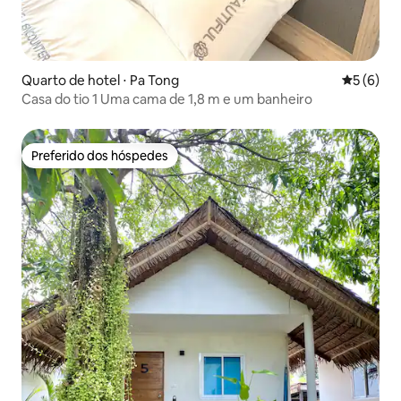
Quarto de hotel ⋅ Pa Tong
5 de uma 
5 (6)
Casa do tio 1 Uma cama de 1,8 m e um banheiro
Preferido dos hóspedes
Preferido dos hóspedes