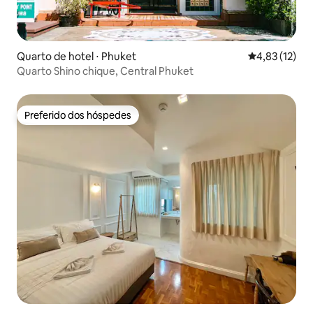
Quarto de hotel ⋅ Phuket
4,83 de uma a
4,83 (12)
Quarto Shino chique, Central Phuket
Preferido dos hóspedes
Preferido dos hóspedes