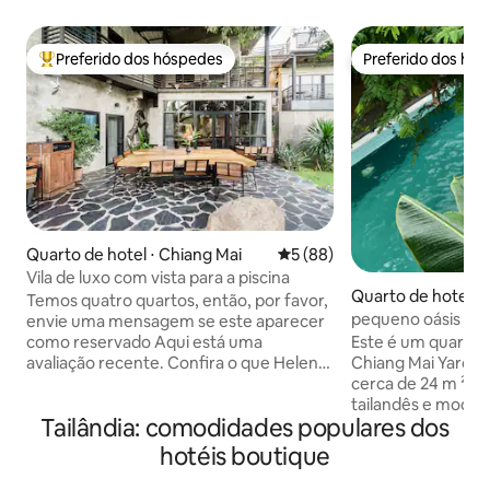
Preferido dos hóspedes
Preferido dos hó
Entre os melhores preferidos dos hóspedes
Preferido dos hó
Quarto de hotel ⋅ Chiang Mai
5 de uma avaliação média de
5 (88)
Vila de luxo com vista para a piscina
Quarto de hotel ⋅
Temos quatro quartos, então, por favor,
Phum
pequeno oásis em
envie uma mensagem se este aparecer
Este é um quarto
como reservado Aqui está uma
Chiang Mai Yard Y
avaliação recente. Confira o que Helen
cerca de 24 m ², s
escreveu “É a primeira vez que escolho
tailandês e moder
uma casa de hóspedes para as minhas
Tailândia: comodidades populares dos
frente para a pisc
férias. Para ser honesta, estou um
beira da piscina.P
pouco ansiosa. No entanto, acabou que
hotéis boutique
desses quartos.O
todas as minhas preocupações não são
para 2 pessoas e, 
necessárias quando chegamos ao