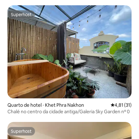
Thapae com piscina
Superhost
Superhost
Quarto de hotel ⋅ Khet Phra Nakhon
4,81 de uma a
4,81 (31)
Chalé no centro da cidade antiga/Galeria Sky Garden nº 0
Superhost
Superhost