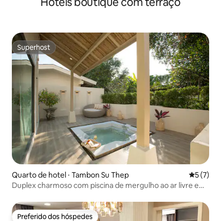
Hotéis boutique com terraço
Superhost
Superhost
Quarto de hotel ⋅ Tambon Su Thep
5 de uma 
5 (7)
Duplex charmoso com piscina de mergulho ao ar livre e
terraço
Preferido dos hóspedes
Preferido dos hóspedes