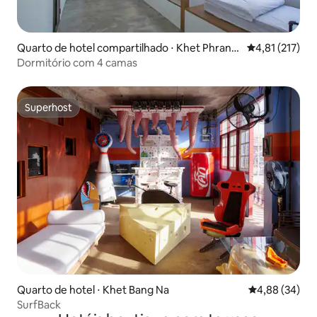
Quarto de hotel compartilhado ⋅ Khet Phrana
4,81 de uma av
4,81 (217)
korn
Dormitório com 4 camas
Superhost
Superhost
Quarto de hotel ⋅ Khet Bang Na
4,88 de uma a
4,88 (34)
SurfBack