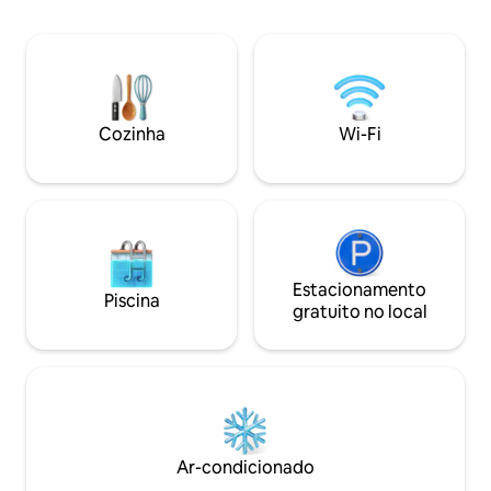
adicionar uma terc
88place. Imediatamente nos
pagar por mais uma pesso
apaixonamos pelo belo e requintado
de hóspedes em es
jardim, quarto aconchegante e os
por nossa própria
sorrisos calorosos de Craig e sua equipe.
estilo de cimento, 
Craig é uma pessoa muito atenciosa. Ele
nativo da arquitetu
nos trouxe muitas surpresas pequenas,
Cozinha
Wi-Fi
tailandesa, com de
mas doces: músicas da estrela favorita
minimalista mode
do meu filho durante o jantar, churrasco,
piscina cheia de árvores. Lo
um chá preto quente para estômago
zona tranquila da 
desconfortável... Em uma palavra, Craig
aborígene da cida
fez de tudo para nos sentirmos em casa
Mai, a localização
ou ainda melhor. Eu diria que Craig e seu
boa, a apenas 3 m
88place adicionaram muitas memórias
Estacionamento
de Tha Pae e a 1 m
preciosas de nossas férias em Chiang
Piscina
Walking Street.15 
Mai. Eu sugiro fortemente escolher o
gratuito no local
aeroporto.Aqui, v
88place quando você visitar Chiang Mai.
belo pátio ensolar
这是我第一次选择民宿,刚开始时我还有点
confortáveis e via
担心,但当我们到达 88Place时,精致的花园,
舒适的卧室,以及 Craig和他团队温暖的笑
容,让一切担忧都显得是多余的。 Craig十
分体贴细心,给我们的假期带来很多惊喜:晚
餐时的音乐、美味无比的烧烤、胃不适时
Ar-condicionado
的一杯热茶 ……。Craig尽其努力让我们感