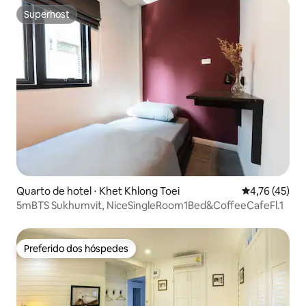
Superhost
Superhost
Quarto de hotel ⋅ Khet Khlong Toei
4,76 de uma a
4,76 (45)
5mBTS Sukhumvit, NiceSingleRoom1Bed&CoffeeCafeFl.1
Preferido dos hóspedes
Preferido dos hóspedes