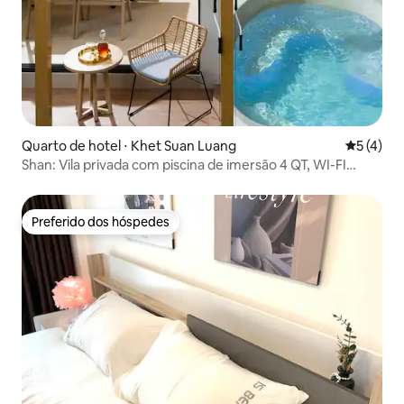
Quarto de hotel ⋅ Khet Suan Luang
5 de uma 
5 (4)
Shan: Vila privada com piscina de imersão 4 QT, WI-FI
grátis
Preferido dos hóspedes
Preferido dos hóspedes