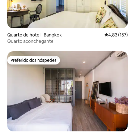
Quarto de hotel ⋅ Bangkok
4,83 de uma av
4,83 (157)
Quarto aconchegante
Preferido dos hóspedes
Preferido dos hóspedes