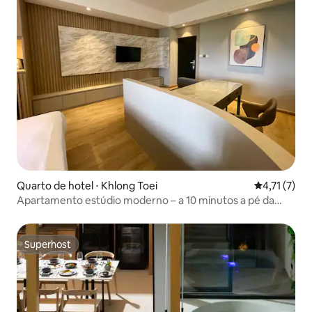
Quarto de hotel ⋅ Khlong Toei
4,71 de uma 
4,71 (7)
Apartamento estúdio moderno – a 10 minutos a pé da
estação de BTS Ekamai
Superhost
Superhost