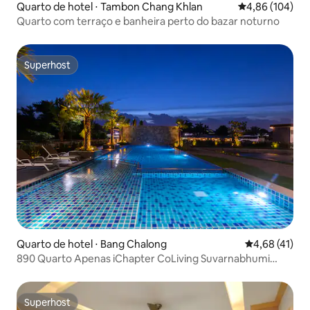
Quarto de hotel ⋅ Tambon Chang Khlan
4,86 de uma av
4,86 (104)
Quarto com terraço e banheira perto do bazar noturno
Superhost
Superhost
Quarto de hotel ⋅ Bang Chalong
4,68 de uma a
4,68 (41)
890 Quarto Apenas iChapter CoLiving Suvarnabhumi
Hotel
Superhost
Superhost