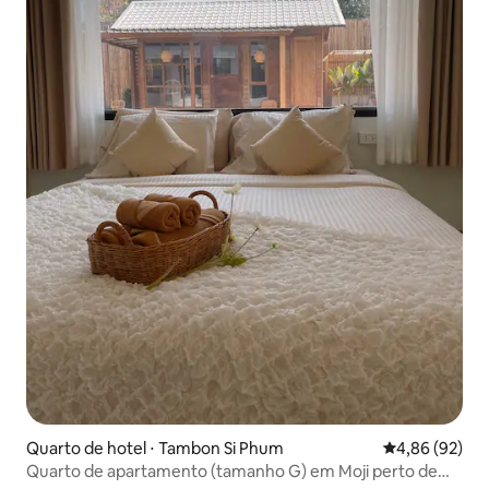
Quarto de hotel ⋅ Tambon Si Phum
4,86 de uma a
4,86 (92)
Quarto de apartamento (tamanho G) em Moji perto de