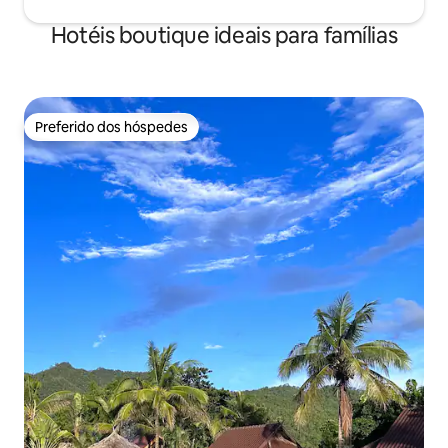
受如在家一般。 Craig 和88Place 给我们在
清迈的假期增添了很多宝贵的记忆。强烈
Hotéis boutique ideais para famílias
建议你选择88Place.” 88 Place – Vila
supermoderna com um coração Estar
em uma vila é uma experiência,
diferente dos seus hotéis padrão. E
Craig Parkin, o proprietário do único e
Preferido dos hóspedes
Preferido dos hóspedes
extravagante 88 Place e uma das
pessoas mais adoráveis que conheci em
minhas viagens, se esforçou para
garantir que sua experiência seja tudo o
que você quer que seja. Quando
chegamos à exótica Chiang Mai, fomos
calorosamente recebidos antes mesmo
de entrarmos em sua residência
palaciana – Craig ficou na estrada e
acenou para nós. "Quero que você se
sinta em casa", disse ele enquanto nos
mostrava a propriedade. “Eu realmente
não gosto de como, quando você
recebe a conta de um hotel, às vezes
você entra em choque! Então, pegue o
que quiser e coma tudo o que puder, e
eu prometo que não vai abrir um buraco