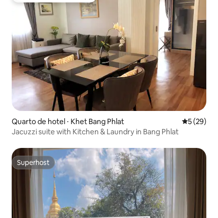
Quarto de hotel ⋅ Khet Bang Phlat
5 de uma a
5 (29)
Jacuzzi suite with Kitchen & Laundry in Bang Phlat
Superhost
Superhost