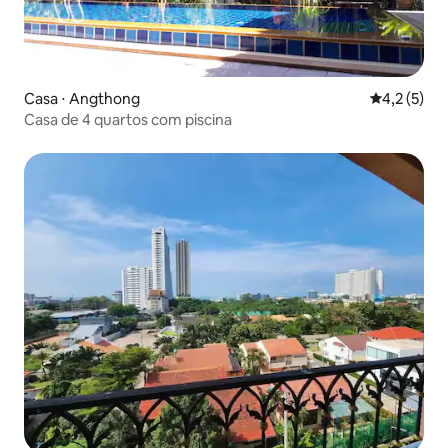
Casa ⋅ Angthong
4,2 de uma 
4,2 (5)
Casa de 4 quartos com piscina