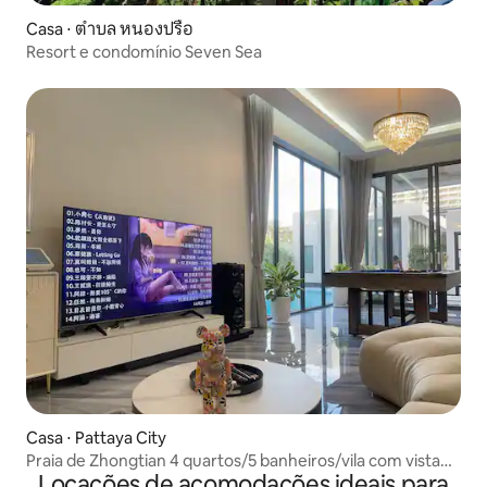
Casa ⋅ ตำบล หนองปรือ
Resort e condomínio Seven Sea
Casa ⋅ Pattaya City
Praia de Zhongtian 4 quartos/5 banheiros/vila com vista
Locações de acomodações ideais para
para o mar a 50 metros da praia