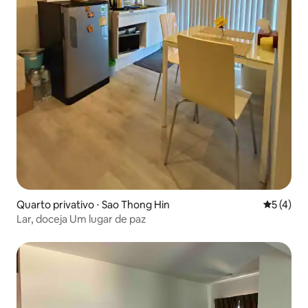
Quarto privativo ⋅ Sao Thong Hin
5 de uma 
5 (4)
Lar, doceja Um lugar de paz