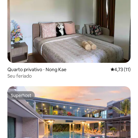
Quarto privativo ⋅ Nong Kae
4,73 de uma a
4,73 (11)
Seu feriado
Superhost
Superhost