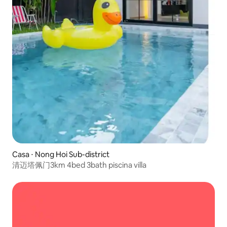
Casa ⋅ Nong Hoi Sub-district
清迈塔佩门3km 4bed 3bath piscina villa