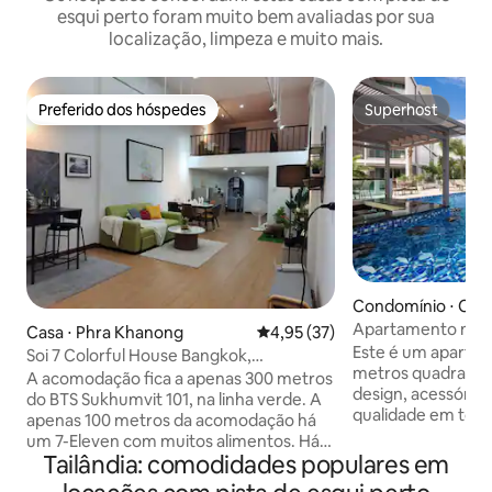
esqui perto foram muito bem avaliadas por sua
localização, limpeza e muito mais.
Preferido dos hóspedes
Superhost
Preferido dos hóspedes
Superhost
Condomínio ⋅ Cho
Apartamento mode
Casa ⋅ Phra Khanong
4,95 de uma avaliação média de
4,95 (37)
Laguna Bangtao B
Este é um aparta
Soi 7 Colorful House Bangkok,
metros quadrado
Sukhumvit 101
A acomodação fica a apenas 300 metros
design, acessórios
do BTS Sukhumvit 101, na linha verde. A
qualidade em todo
apenas 100 metros da acomodação há
cama king size de 
um 7-Eleven com muitos alimentos. Há
moderno com chuv
Tailândia: comodidades populares em
restaurantes e casas de massagem a
varanda com jacuzz
apenas 100 metros da acomodação. A