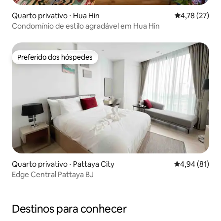
Quarto privativo ⋅ Hua Hin
4,78 de uma a
4,78 (27)
Condomínio de estilo agradável em Hua Hin
Preferido dos hóspedes
Preferido dos hóspedes
Quarto privativo ⋅ Pattaya City
4,94 de uma a
4,94 (81)
Edge Central Pattaya BJ
Destinos para conhecer