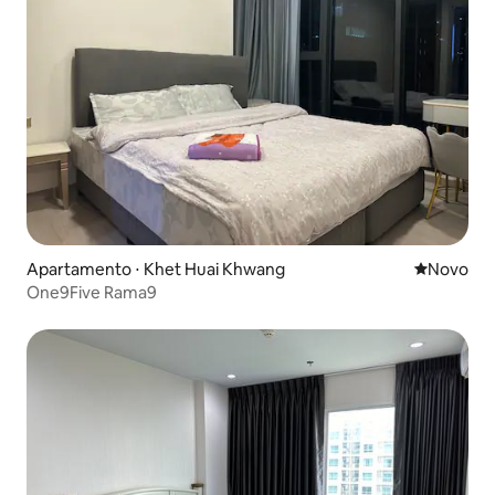
Apartamento ⋅ Khet Huai Khwang
Novo lugar
Novo
One9Five Rama9