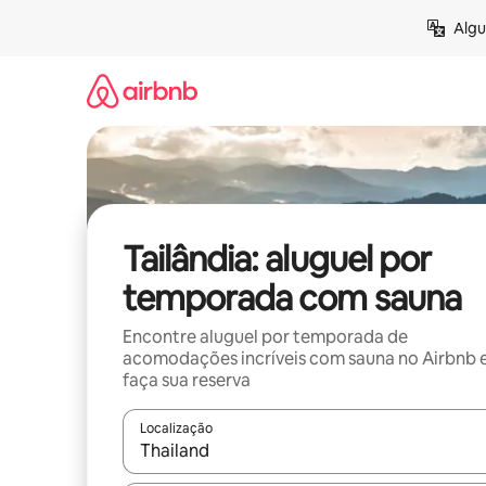
Pular
Algu
para
o
conteúdo
Tailândia: aluguel por
temporada com sauna
Encontre aluguel por temporada de
acomodações incríveis com sauna no Airbnb 
faça sua reserva
Localização
Quando os resultados estiverem disponíveis, expl