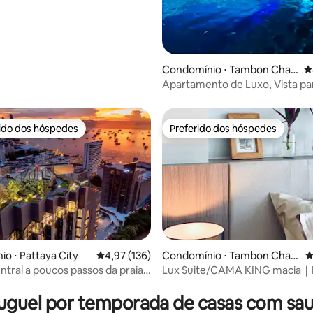
Condomínio ⋅ Tambon Chan
4
g Khlan
Apartamento de Luxo, Vista pa
Cidade, Estacionamento
Gratuito/Piscina/Ginásio/Wi-Fi
rido dos hóspedes
Preferido dos hóspedes
 melhores preferidos dos hóspedes
Preferido dos hóspedes
édia de 5, 193 avaliações
o ⋅ Pattaya City
4,97 de uma avaliação média de 5, 136 avalia
4,97 (136)
Condomínio ⋅ Tambon Chan
4
g Khlan
entral a poucos passos da praia
Lux Suite/CAMA KING macia｜
nas no terraço
noturno｜Piscina insana
uguel por temporada de casas com sa