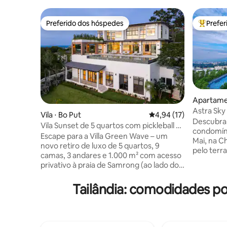
Preferido dos hóspedes
Prefe
Preferido dos hóspedes
Entre os
Apartame
ng Khlan
Astra Sky 
Vila ⋅ Bo Put
4,94 de uma avaliação 
4,94 (17)
incrível
Descubra 
Vila Sunset de 5 quartos com pickleball na
condomíni
praia | Piscina, sauna, academia
Escape para a Villa Green Wave – um
Mai, na Chan
novo retiro de luxo de 5 quartos, 9
pelo terr
camas, 3 andares e 1.000 m² com acesso
oferecend
privativo à praia de Samrong (ao lado do
cidade e u
Six Senses). Desfrute de uma piscina de
Academia 
borda infinita de 15m, quadra de
Tailândia: comodidades p
panorâmica. Construído rec
pickleball, sala de bem-estar com
em 2023, quase
academia e sauna infravermelha e um
privilegi
grande quintal gramado onde as crianças
Aeroporto
podem brincar. Com uma planta aberta,