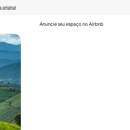
 original
Anuncie seu espaço no Airbnb
 deslizando o dedo na tela.