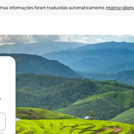
mas informações foram traduzidas automaticamente. 
Mostrar idioma
e
ore-os usando as seta para cima e para baixo do teclado ou tocando e