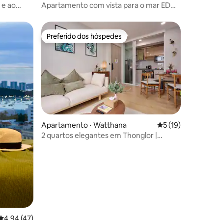
 e ao
Apartamento com vista para o mar EDGE
- Cama King
Preferido dos hóspedes
Preferido dos hóspedes
Apartamento ⋅ Watthana
5 de uma avaliação
5 (19)
2 quartos elegantes em Thonglor |
Piscina, academia e sauna
ções
4,94 de uma avaliação média de 5, 47 avaliações
4,94 (47)