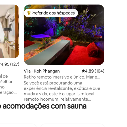
Condomín
Preferido dos hóspedes
Prefe
Entre os melhores preferidos dos hóspedes
Entre o
EDGE Cen
EDGE Cen
acomodaç
localizaç
telhado, 
Duas pis
geração,
condomín
ções
centro de
,95 de uma avaliação média de 5, 127 avaliações
4,95 (127)
quarto 5 
Vila ⋅ Koh Phangan
4,89 de uma avaliação 
4,89 (104)
minutos a
l de
Nosso pré
Retiro remoto imersivo e único. Mar e
 Melhor
do distri
praia
Se você está procurando uma
 no
Portanto,
experiência revitalizante, exótica e que
geração
filtragem
muda a vida, este é o lugar! Um local
de última
hóspedes
remoto incomum, relativamente
udo é um
 de acomodações com sauna
intocado e acessível apenas de barco.
ista do
Projetado para casais e viajantes
tir do
solitários que buscam um retiro sereno
é, 5
ou muita diversão, você encontrará os
Festival,
dois aqui. Alojamentos rústicos,