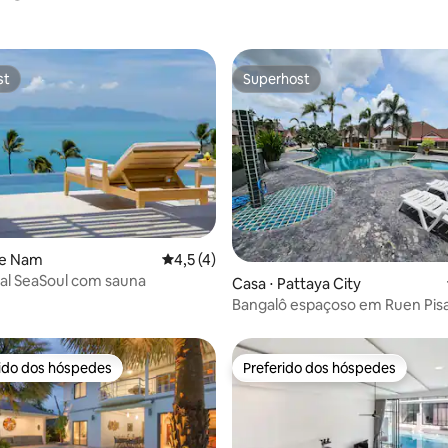
st
Superhost
st
Superhost
média de 5, 17 avaliações
ae Nam
4,5 de uma avaliação média de 5, 4 avalia
4,5 (4)
ical SeaSoul com sauna
Casa ⋅ Pattaya City
Bangalô espaçoso em Ruen Pisa
rido dos hóspedes
Preferido dos hóspedes
 melhores preferidos dos hóspedes
Preferido dos hóspedes