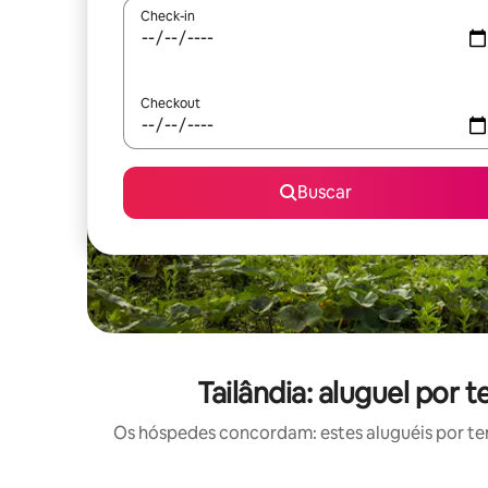
Check-in
Checkout
Buscar
Tailândia: aluguel po
Os hóspedes concordam: estes aluguéis por t