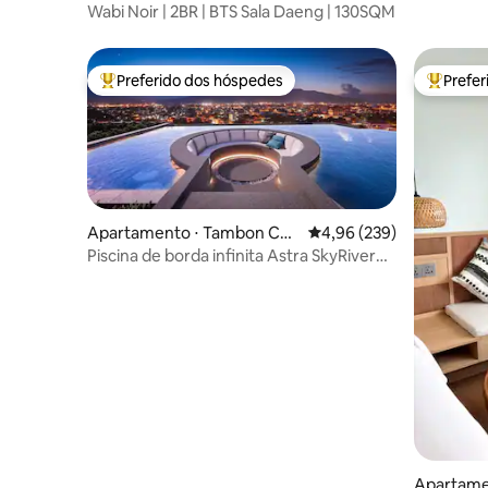
Thonglor
Wabi Noir | 2BR | BTS Sala Daeng | 130SQM
Preferido dos hóspedes
Prefe
Entre os melhores preferidos dos hóspedes
Entre os
Apartamento ⋅ Tambon Cha
4,96 de uma avaliação m
4,96 (239)
ng Khlan
Piscina de borda infinita Astra SkyRiver
perto da cidade velha近古城享无边泳池
Apartamen