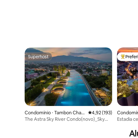
Superhost
Prefe
Superhost
Entre os
Condomínio ⋅ Tambon Chan
4,92 de uma avaliação m
4,92 (193)
Condomíni
g Khlan
The Astra Sky River Condo(novo)_Sky
Estadia c
Pool_CityView*
com pisci
Al