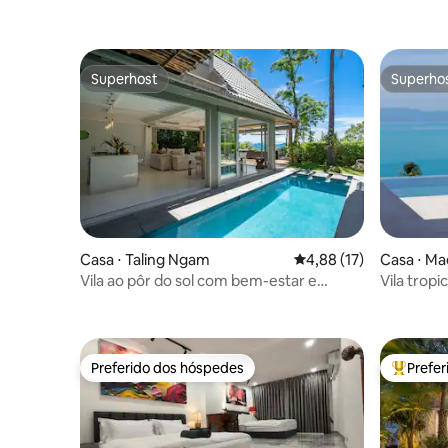
Superhost
Superho
Superhost
Superho
Casa ⋅ Taling Ngam
4,88 de uma avaliação 
4,88 (17)
Casa ⋅ M
Vila ao pôr do sol com bem-estar e
Vila trop
acesso à praia
Preferido dos hóspedes
Prefe
Preferido dos hóspedes
Entre os