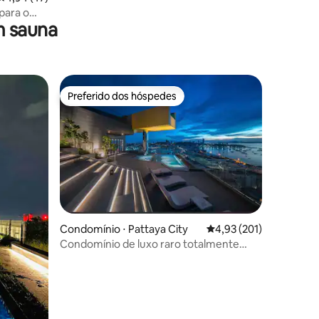
para o
m sauna
Preferido dos hóspedes
Preferido dos hóspedes
Condomínio ⋅ Pattaya City
4,93 de uma avaliação 
4,93 (201)
ções
Condomínio de luxo raro totalmente
equipado com vista para o mar