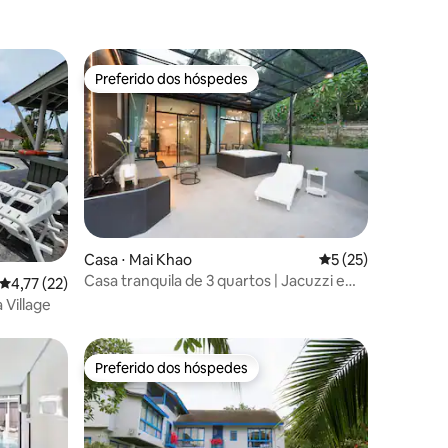
Preferido dos hóspedes
Preferido dos hóspedes
ções
Casa ⋅ Mai Khao
5 de uma avaliação
5 (25)
Casa tranquila de 3 quartos | Jacuzzi e
4,77 de uma avaliação média de 5, 22 avaliações
4,77 (22)
piano | 10 min do aeroporto
 Village
Preferido dos hóspedes
Preferido dos hóspedes