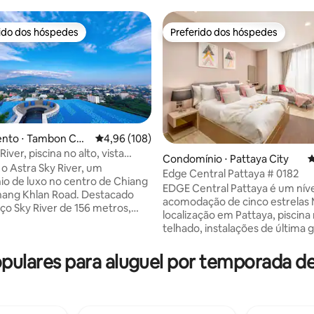
rido dos hóspedes
Preferido dos hóspedes
 melhores preferidos dos hóspedes
Preferido dos hóspedes
nto ⋅ Tambon Cha
4,96 de uma avaliação média de 5, 108 avalia
4,96 (108)
River, piscina no alto, vista
média de 5, 17 avaliações
Condomínio ⋅ Pattaya City
4
o Astra Sky River, um
Edge Central Pattaya # 0182
o de luxo no centro de Chiang
EDGE Central Pattaya é um níve
g Khlan Road. Destacado
acomodação de cinco estrelas
aço Sky River de 156 metros,
localização em Pattaya, piscina
o vistas deslumbrantes da
telhado, instalações de última 
m estilo de vida elevado.
Duas piscinas e uma academia 
na cobertura com vista
geração, um lounge luxuoso T
opulares para aluguel por temporada
entemente
condomínio de borda perfeita V
 novo. Localização
centro de Pattaya e o mar a par
ada com 711 e KFC em frente.
quarto 5 minutos a pé na rua a p
 de Chiang Mai a 10 minutos de
minutos a pé até o Central Fast 