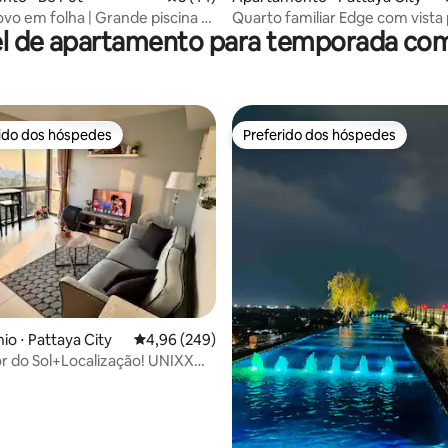
ovo em folha | Grande piscina e
Quarto familiar Edge com vista 
l de apartamento para temporada co
| 7 minutos da praia!
mar! Piscina no terraço #E18
rido dos hóspedes
Preferido dos hóspedes
 melhores preferidos dos hóspedes
Preferido dos hóspedes
édia de 5, 119 avaliações
o ⋅ Pattaya City
4,96 de uma avaliação média de 5, 249 avalia
4,96 (249)
r do Sol+Localização! UNIXX
Sea+Mount View