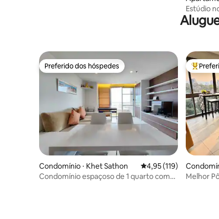
Estúdio n
Alugue
academia 
Preferido dos hóspedes
Prefe
Preferido dos hóspedes
Entre os
Condomínio ⋅ Khet Sathon
4,95 de uma avaliação m
4,95 (119)
Condomíni
Condomínio espaçoso de 1 quarto com
Melhor Pô
piscina
2BR 30F 