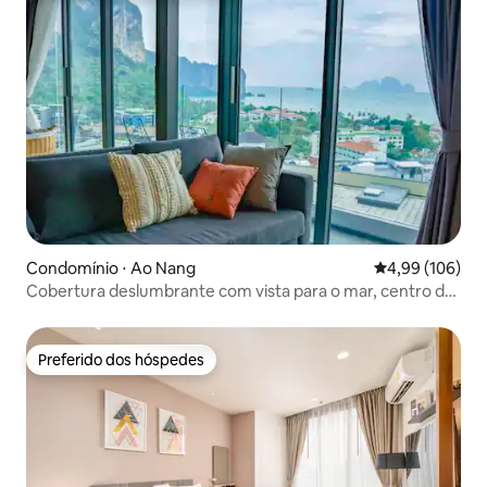
Condomínio ⋅ Ao Nang
4,99 de uma av
4,99 (106)
Cobertura deslumbrante com vista para o mar, centro de
Ao Nang
Preferido dos hóspedes
Preferido dos hóspedes