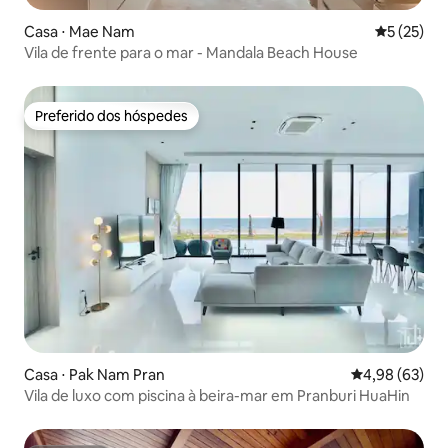
Casa ⋅ Mae Nam
5 de uma a
5 (25)
Vila de frente para o mar - Mandala Beach House
Preferido dos hóspedes
Preferido dos hóspedes
Casa ⋅ Pak Nam Pran
4,98 de uma a
4,98 (63)
Vila de luxo com piscina à beira-mar em Pranburi HuaHin