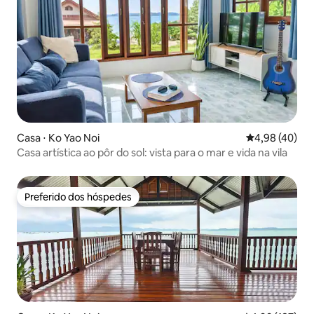
Casa ⋅ Ko Yao Noi
4,98 de uma a
4,98 (40)
Casa artística ao pôr do sol: vista para o mar e vida na vila
Preferido dos hóspedes
Preferido dos hóspedes