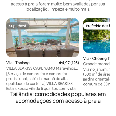
acesso à praia foram muito bem avaliadas por sua
localização, limpeza e muito mais.
Superhost
Preferido dos hó
Superhost
Preferido dos hó
Vila ⋅ Choeng Thal
Vila ⋅ Thalang
4,97 de uma avaliação média de 
4,97 (126)
Grande moradia de
VILLA SEAKISS CAPE YAMU Maravilhosa
enorme. Caminhe a
Vila no jardim: nos
Vila com Vista para o Mar, Café da Manhã
[Serviço de camareira e camareira
(500 m² de área i
Incluído, Empregada e Mordomo
profissional, café da manhã de alta
jardim oriental c
qualidade de cortesia] VILLA SEAKISS –
comum de 33 m e a
Esta luxuosa vila de 5 quartos com vista
sala de massagem.
Tailândia: comodidades populares em
para o mar está localizada em Cape
quartos com banhei
Yamu, um dos locais mais prestigiados
para famílias. Sala
acomodações com acesso à praia
de Phuket, com vista para o sereno Mar
terraços com vista 
de Andaman, dentro de uma área
de Surin fica a 7 m
fechada de vilas de luxo. Cobrindo uma
proximidades, há c