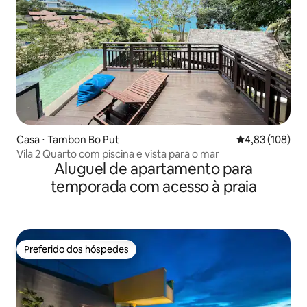
Casa ⋅ Tambon Bo Put
4,83 de uma av
4,83 (108)
Vila 2 Quarto com piscina e vista para o mar
Aluguel de apartamento para
temporada com acesso à praia
Preferido dos hóspedes
Preferido dos hóspedes