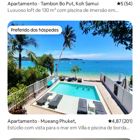
Apartamento ⋅ Tambon Bo Put, Koh Samui
5 de uma a
5 (54)
Luxuoso loft de 130 m² com piscina de imersão em
Bangrak
Preferido dos hóspedes
Preferido dos hóspedes
Apartamento ⋅ Mueang Phuket,
4,87 de uma av
4,87 (201)
Estúdio com vista para o mar em Villa e piscina de borda
infinita