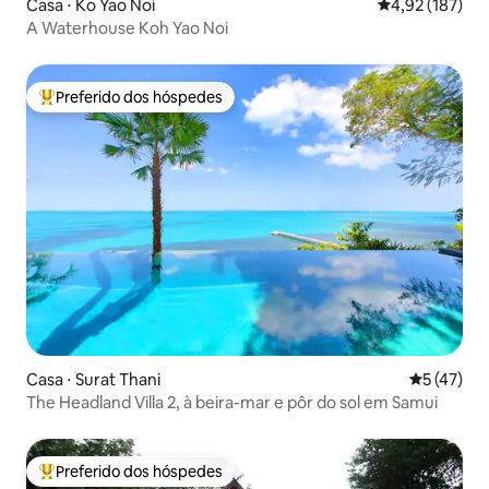
Casa ⋅ Ko Yao Noi
4,92 de uma av
4,92 (187)
A Waterhouse Koh Yao Noi
Preferido dos hóspedes
Entre os melhores preferidos dos hóspedes
Casa ⋅ Surat Thani
5 de uma a
5 (47)
The Headland Villa 2, à beira-mar e pôr do sol em Samui
Preferido dos hóspedes
Entre os melhores preferidos dos hóspedes