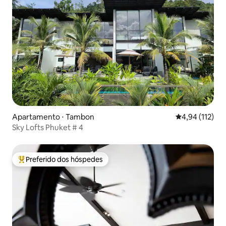
Apartamento ⋅ Tambon
4,94 de uma av
4,94 (112)
Sky Lofts Phuket # 4
Preferido dos hóspedes
Entre os melhores preferidos dos hóspedes