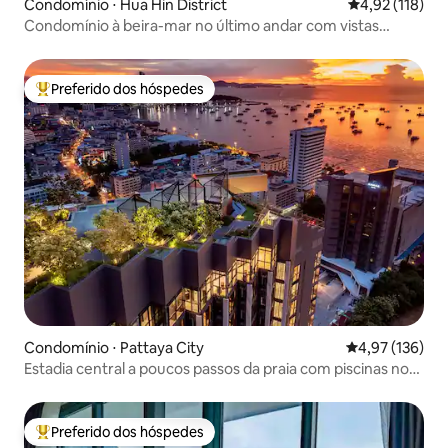
Condomínio ⋅ Hua Hin District
4,92 de uma av
4,92 (118)
Condomínio à beira-mar no último andar com vistas
maravilhosas
Preferido dos hóspedes
Entre os melhores preferidos dos hóspedes
Condomínio ⋅ Pattaya City
4,97 de uma av
4,97 (136)
Estadia central a poucos passos da praia com piscinas no
terraço
Preferido dos hóspedes
Entre os melhores preferidos dos hóspedes