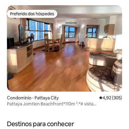
opcional
Preferido dos hóspedes
Preferido dos hóspedes
Condomínio ⋅ Pattaya City
4,92 de uma av
4,92 (305)
Pattaya Jomtien Beachfront*110m ².*# vista
deslumbrante!
Destinos para conhecer