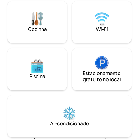
área de 1.400 m² com uma piscina de 17
famosos, como o C
m, a vila tem 5 quartos grandes, 4 dos
Cafe del Mar, e re
quais têm camas queen size, o 5º
nível, como o Suay,
consiste em duas camas de solteiro.A
e o Carpe Diem. 
vila usa a mesma roupa de cama e
tailandês disponív
Cozinha
Wi-Fi
produtos de higiene pessoal que um
hotel cinco estrelas, com um chef
qualificado que fornece um café da
manhã de alta qualidade de cortesia
todas as manhãs, com sabores
tailandeses, chineses e ocidentais, bem
como serviços de almoço e jantar
(cobrado por pessoa).A vila tem uma
Estacionamento
Piscina
máquina automática de mahjong, TV a
gratuito no local
cabo Netflix e um espaço de brinquedos
para crianças.Nossa governanta é
fluente em inglês, chinês e tailandês e
pode fornecer planejamento de viagem
gratuito para os hóspedes em Phuket.A
suíte pode acomodar 8 hóspedes em 4
quartos. Se você precisar usar 5 quartos,
Ar-condicionado
selecione outro link. É necessário um
depósito de 12.000 baht para fazer o
check-in na vila. A vila oferece 500 baht