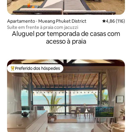
Apartamento ⋅ Mueang Phuket District
4,86 de uma av
4,86 (116)
Suíte em frente à praia com jacuzzi
Aluguel por temporada de casas com
acesso à praia
Preferido dos hóspedes
Entre os melhores preferidos dos hóspedes