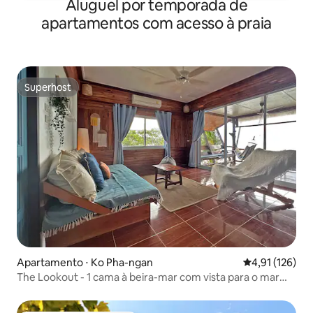
Aluguel por temporada de
de eletricidade para cada estadia. O
apartamentos com acesso à praia
excesso é de 7 baht por unidade. A
conta de eletricidade é de cerca de 800-
1600 baht por noite.Nada de festas
barulhentas na vila.
Superhost
Superhost
Apartamento ⋅ Ko Pha-ngan
4,91 de uma av
4,91 (126)
The Lookout - 1 cama à beira-mar com vista para o mar
incrível!