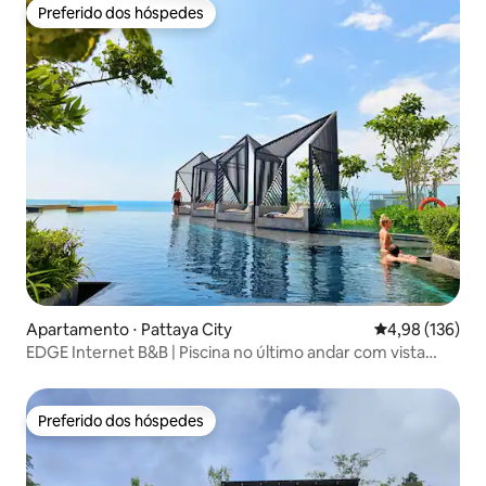
Preferido dos hóspedes
Preferido dos hóspedes
Apartamento ⋅ Pattaya City
4,98 de uma av
4,98 (136)
EDGE Internet B&B | Piscina no último andar com vista
para o mar | Recomendado pelo Xiaohongshu | Praia |
Piscina infinita | Serviço atencioso | Anfitrião chinês |
Oferta especial!
Preferido dos hóspedes
Preferido dos hóspedes