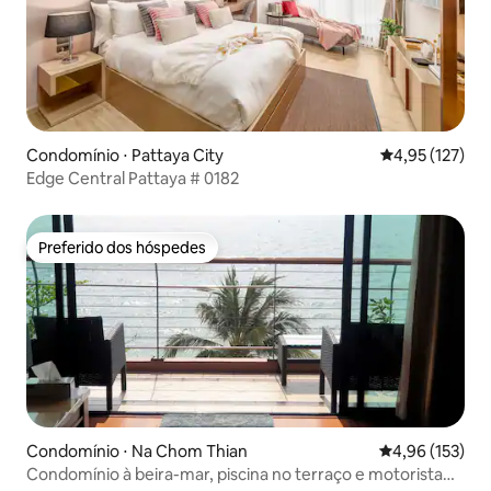
Condomínio ⋅ Pattaya City
4,95 de uma av
4,95 (127)
Edge Central Pattaya # 0182
Preferido dos hóspedes
Preferido dos hóspedes
Condomínio ⋅ Na Chom Thian
4,96 de uma av
4,96 (153)
Condomínio à beira-mar, piscina no terraço e motorista