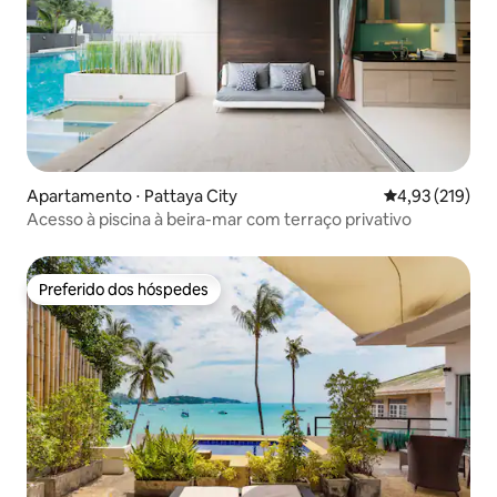
Apartamento ⋅ Pattaya City
4,93 de uma av
4,93 (219)
Acesso à piscina à beira-mar com terraço privativo
Preferido dos hóspedes
Preferido dos hóspedes