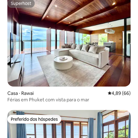
Superhost
Superhost
Casa ⋅ Rawai
4,89 de uma av
4,89 (66)
Férias em Phuket com vista para o mar
Preferido dos hóspedes
Preferido dos hóspedes