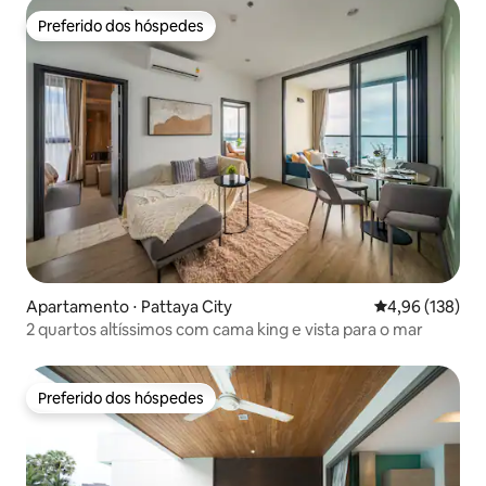
Preferido dos hóspedes
Preferido dos hóspedes
Apartamento ⋅ Pattaya City
4,96 de uma av
4,96 (138)
2 quartos altíssimos com cama king e vista para o mar
Preferido dos hóspedes
Preferido dos hóspedes