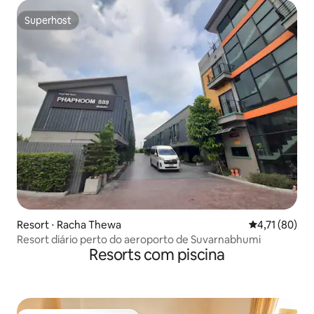
Superhost
Superhost
Resort ⋅ Racha Thewa
4,71 de uma a
4,71 (80)
Resort diário perto do aeroporto de Suvarnabhumi
Resorts com piscina