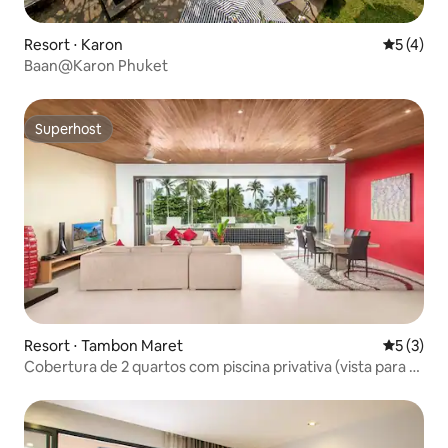
Resort ⋅ Karon
5 de uma 
5 (4)
Baan@Karon Phuket
Superhost
Superhost
Resort ⋅ Tambon Maret
5 de uma 
5 (3)
Cobertura de 2 quartos com piscina privativa (vista para o
mar)