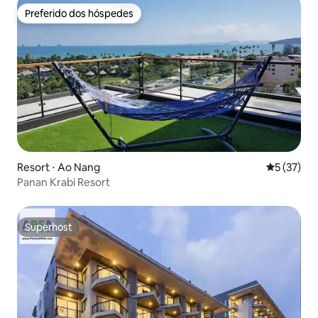
Preferido dos hóspedes
Preferido dos hóspedes
Resort ⋅ Ao Nang
5 de uma a
5 (37)
Panan Krabi Resort
Superhost
Superhost