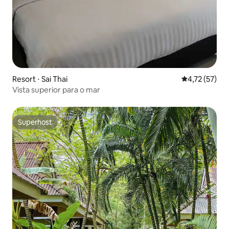
Resort ⋅ Sai Thai
4,72 de uma a
4,72 (57)
Vista superior para o mar
Superhost
Superhost