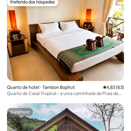
Preferido dos hóspedes
Preferido dos hóspedes
Quarto de hotel ⋅ Tambon Bophut
4,83 de uma a
4,83 (63)
Quarto de Casal Tropical – a uma caminhada da Praia de
Choeng Mon
Superhost
Superhost