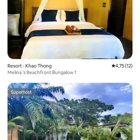
Resort ⋅ Khao Thong
4,75 de uma a
4,75 (12)
Melina 's Beachfront Bungalow 1
Superhost
Superhost