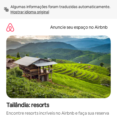
Pular
Algumas informações foram traduzidas automaticamente. 
para
Mostrar idioma original
o
conteúdo
Anuncie seu espaço no Airbnb
Tailândia: resorts
Encontre resorts incríveis no Airbnb e faça sua reserva