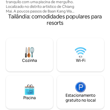
tranquilo com uma piscina de mergulho.
pequeno espaço na
Localizado no distrito artístico de Chiang
amigável que está
Mai. A poucos passos de Baan Kang Wat
e fazer você ficar o
Tailândia: comodidades populares para
e ótimos cafés e restaurantes. •
Chuveiro interno/externo • Banheira de
resorts
imersão • Móveis personalizados de
madeira de teca • Cama king-size
ultraconfortável • Espaço de trabalho +
Wi-Fi rápido • Mata exuberante, jardim
privado •. Inglês, tailandês e chinês •. A
piscina é mantida profissionalmente •
Máquina de lavar/secar •. Tranquilo •.
Petiscos de cortesia Sem TV ou limpeza
Cozinha
Wi-Fi
diária
Estacionamento
Piscina
gratuito no local