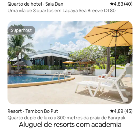
Quarto de hotel ⋅ Sala Dan
4,83 de uma a
4,83 (40)
Uma vila de 3 quartos em Lapaya Sea Breeze DT80
Superhost
Superhost
Resort ⋅ Tambon Bo Put
4,89 de uma a
4,89 (45)
Quarto duplo de luxo a 800 metros da praia de Bangrak
Aluguel de resorts com academia