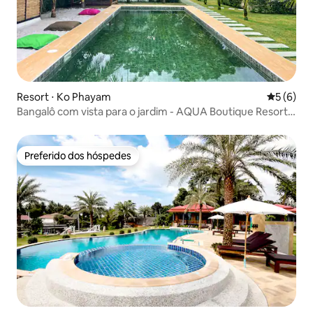
Resort ⋅ Ko Phayam
5 de uma 
5 (6)
Bangalô com vista para o jardim - AQUA Boutique Resort
& Pool
Preferido dos hóspedes
Preferido dos hóspedes