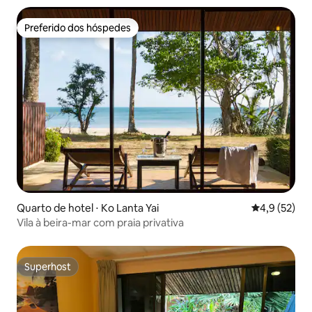
Preferido dos hóspedes
Preferido dos hóspedes
Quarto de hotel ⋅ Ko Lanta Yai
4,9 de uma a
4,9 (52)
Vila à beira-mar com praia privativa
Superhost
Superhost