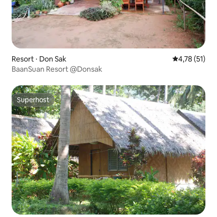
Resort ⋅ Don Sak
4,78 de uma a
4,78 (51)
BaanSuan Resort @Donsak
Superhost
Superhost