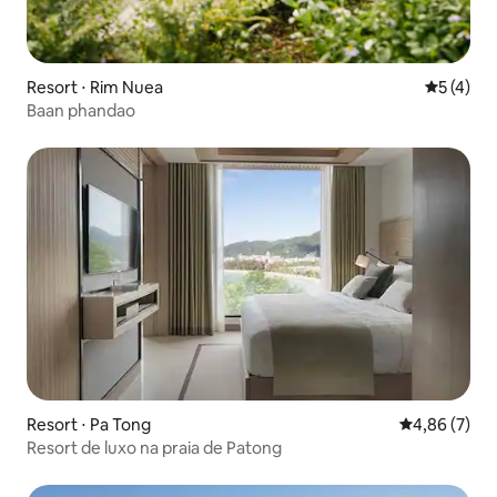
Resort ⋅ Rim Nuea
5 de uma 
5 (4)
Baan phandao
Resort ⋅ Pa Tong
4,86 de uma 
4,86 (7)
Resort de luxo na praia de Patong