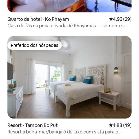
Quarto de hotel ⋅ Ko Phayam
4,93 de uma a
4,93 (29)
Casa de fãs na praia privada de Phayamas — somente
para adultos
Preferido dos hóspedes
Preferido dos hóspedes
Resort ⋅ Tambon Bo Put
4,88 de uma a
4,88 (49)
Resort à beira-mar/bangalô de luxo com vista para o
jardim