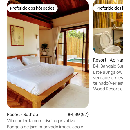
Preferido dos hóspedes
Preferido dos hó
Preferido dos hóspedes
Preferido dos hó
Resort ⋅ Ao Nang
B4, Bangalô Super
(Rapala Railay)
Este Bungalow é f
verdade em estilo
telhado(ver estrel
Wood Resort em "R
Railay é a melhor 
localização para escalada 
lugar tranquilo ce
natureza e é o lug
Resort ⋅ Suthep
4,99 de uma avaliação média de
4,99 (97)
relaxar, relaxar s
Vila opulenta com piscina privativa
novas pessoas. Há também Wi-Fi
Bangalô de jardim privado imaculado e
gratuito, grande 