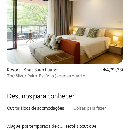
Resort ⋅ Khet Suan Luang
4,79 de uma a
4,79 (33)
The Silver Palm, Estúdio (apenas quarto)
Destinos para conhecer
Outros tipos de acomodações
Coisas para fazer
Aluguel por temporada de casas-barco
Hotéis boutique