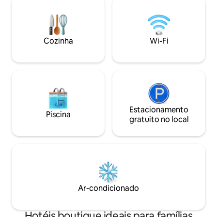
de muitos restaurantes, lojas de
totalmente equip
massagem, bares , mercado noturno
confortável de alt
fantástico, mercado de frutas, mercado
condicionado e ins
local de produtos frescos,
incluindo conectiv
Cozinha
Wi-Fi
supermercado Makro, muitas lojas de
alta velocidade, t
conveniência 7-Eleven nas
geladeira, chaleira
proximidades.
gratuito e muito m
Estacionamento
Piscina
gratuito no local
Ar-condicionado
Hotéis boutique ideais para famílias