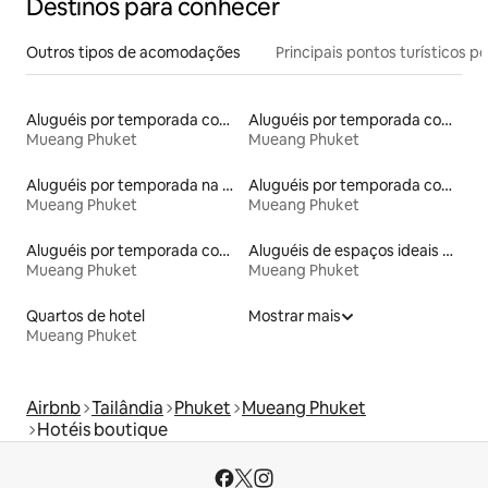
Destinos para conhecer
Outros tipos de acomodações
Principais pontos turísticos po
Aluguéis por temporada com sauna
Aluguéis por temporada com suítes privativas
Mueang Phuket
Mueang Phuket
Aluguéis por temporada na orla
Aluguéis por temporada com café da manhã
Mueang Phuket
Mueang Phuket
Aluguéis por temporada com banheira de hidromassagem
Aluguéis de espaços ideais para famílias
Mueang Phuket
Mueang Phuket
Quartos de hotel
Mostrar mais
Mueang Phuket
Airbnb
Tailândia
Phuket
Mueang Phuket
Hotéis boutique