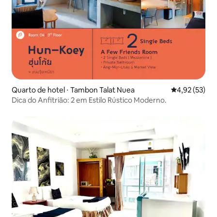
Quarto de hotel ⋅ Tambon Talat Nuea
4,92 de uma a
4,92 (53)
Dica do Anfitrião: 2 em Estilo Rústico Moderno.