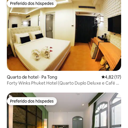
Preferido dos hóspedes
Preferido dos hóspedes
Quarto de hotel ⋅ Pa Tong
4,82 de uma a
4,82 (17)
Forty Winks Phuket Hotel (Quarto Duplo Deluxe e Café da
Manhã)
Preferido dos hóspedes
Preferido dos hóspedes