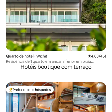
Quarto de hotel ⋅ Wichit
4,63 de uma a
4,63 (46)
Residência de 1 quarto em andar inferior em praia
Hotéis boutique com terraço
tranquila
Preferido dos hóspedes
Entre os melhores preferidos dos hóspedes