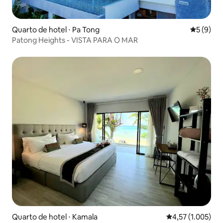
Quarto de hotel ⋅ Pa Tong
5 de uma 
5 (9)
Patong Heights - VISTA PARA O MAR
Quarto de hotel ⋅ Kamala
4,57 de uma aval
4,57 (1.005)