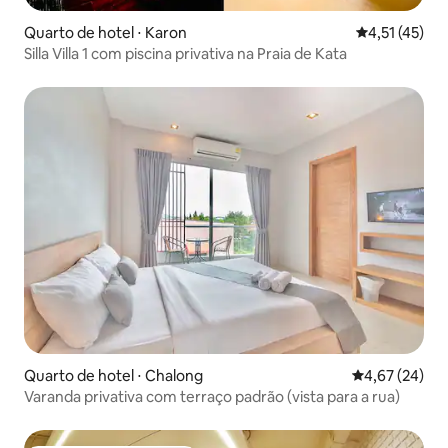
Quarto de hotel ⋅ Karon
4,51 de uma a
4,51 (45)
Silla Villa 1 com piscina privativa na Praia de Kata
Quarto de hotel ⋅ Chalong
4,67 de uma a
4,67 (24)
Varanda privativa com terraço padrão (vista para a rua)