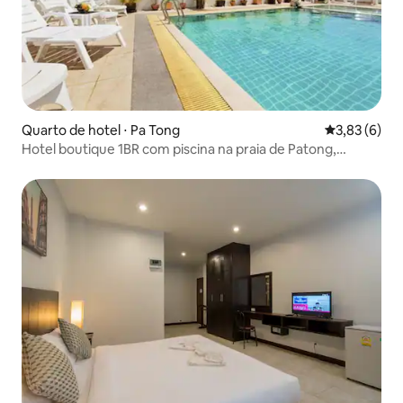
Quarto de hotel ⋅ Pa Tong
3,83 de uma 
3,83 (6)
Hotel boutique 1BR com piscina na praia de Patong,
Tailândia