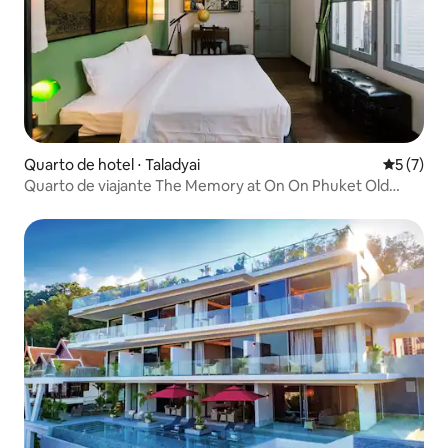
Quarto de hotel ⋅ Taladyai
5 de uma 
5 (7)
Quarto de viajante The Memory at On On Phuket Old
Town