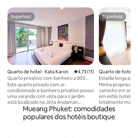
Superhost
Superhost
Superhost
Superhost
Quarto de hotel ⋅ Kata Karon
4,73 de uma avaliação média de
4,73 (11)
Quarto de hotel ⋅
Quarto privativo com banheiro a 800
Estadia longa per
metros da praia de Kata M4
Este quarto privado com ar-
Minha propriedade
condicionado e banheiro privativo possui
caminho em acomo
uma varanda com vista para o jardim
em estilo hotel. N
está localizado na Jinta Andaman
totalmente mobili
Mueang Phuket: comodidades
Boutique House 98/45 Patak Road ,
com designs de m
Karon , Kata Beach. Kata Beach fica a
conveniências mo
populares dos hotéis boutique
800 metros da propriedade, fica a 10
hóspedes no mund
minutos a pé e para Karon Beach fica a
quarto oferece á
1,4 km, fica a 20 minutos a pé . Esta é a
varanda privativa 
área tranquila, mas a apenas 300 metros
montanha, banheir