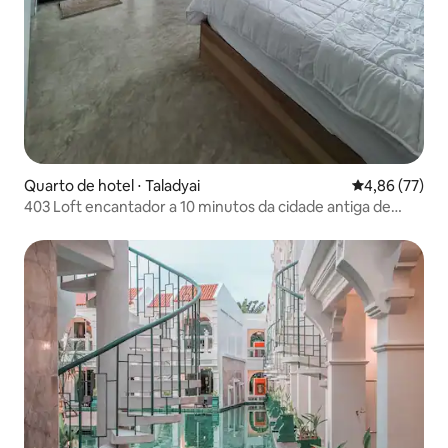
Quarto de hotel ⋅ Taladyai
4,86 de uma a
4,86 (77)
403 Loft encantador a 10 minutos da cidade antiga de
Phuket