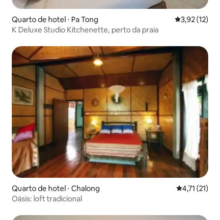
Quarto de hotel ⋅ Pa Tong
3,92 de uma a
3,92 (12)
K Deluxe Studio Kitchenette, perto da praia
Quarto de hotel ⋅ Chalong
4,71 de uma a
4,71 (21)
Oásis: loft tradicional