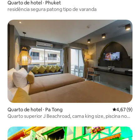
Quarto de hotel ⋅ Phuket
residência segura patong tipo de varanda
Quarto de hotel ⋅ Pa Tong
4,67 de uma 
4,67 (9)
Quarto superior J Beachroad, cama king size, piscina no
terraço