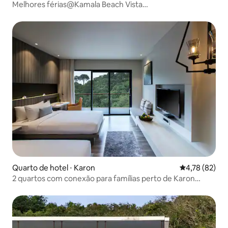
Melhores férias@Kamala Beach Vista
Frontal#UniqueCozy1
Quarto de hotel ⋅ Karon
4,78 de uma a
4,78 (82)
2 quartos com conexão para famílias perto de Karon
Beach