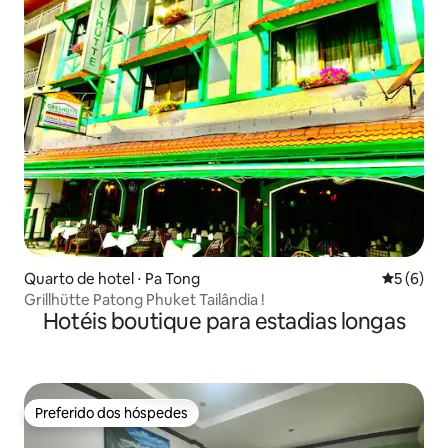
Quarto de hotel ⋅ Pa Tong
5 de uma 
5 (6)
Grillhütte Patong Phuket Tailândia !
Hotéis boutique para estadias longas
Preferido dos hóspedes
Preferido dos hóspedes