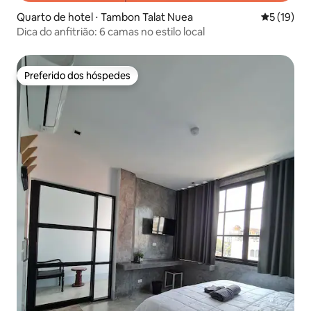
Quarto de hotel ⋅ Tambon Talat Nuea
5 de uma a
5 (19)
Dica do anfitrião: 6 camas no estilo local
Preferido dos hóspedes
Preferido dos hóspedes