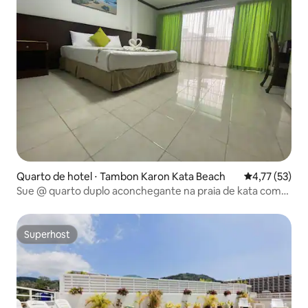
Quarto de hotel ⋅ Tambon Karon Kata Beach
4,77 de uma a
4,77 (53)
Sue @ quarto duplo aconchegante na praia de kata com
varanda
Superhost
Superhost