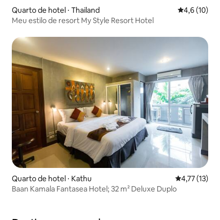
Quarto de hotel ⋅ Thailand
4,6 de uma a
4,6 (10)
Meu estilo de resort My Style Resort Hotel
Quarto de hotel ⋅ Kathu
4,77 de uma a
4,77 (13)
Baan Kamala Fantasea Hotel; 32 m² Deluxe Duplo