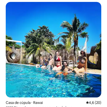
Casa de cúpula ⋅ Rawai
4,6 de uma a
4,6 (20)