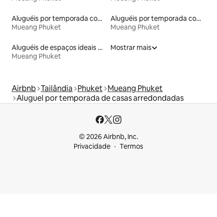
Aluguéis por temporada com café da manhã
Aluguéis por temporada com banheira de hidromassagem
Mueang Phuket
Mueang Phuket
Aluguéis de espaços ideais para famílias
Mostrar mais
Mueang Phuket
Airbnb
Tailândia
Phuket
Mueang Phuket
Aluguel por temporada de casas arredondadas
© 2026 Airbnb, Inc.
Privacidade
Termos