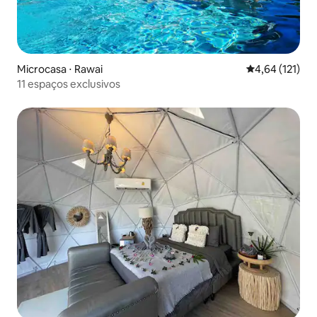
Microcasa ⋅ Rawai
4,64 de uma av
4,64 (121)
11 espaços exclusivos