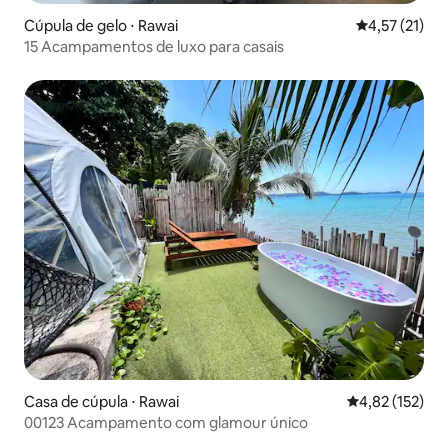
Cúpula de gelo ⋅ Rawai
4,57 de uma a
4,57 (21)
15 Acampamentos de luxo para casais
Casa de cúpula ⋅ Rawai
4,82 de uma av
4,82 (152)
00123 Acampamento com glamour único