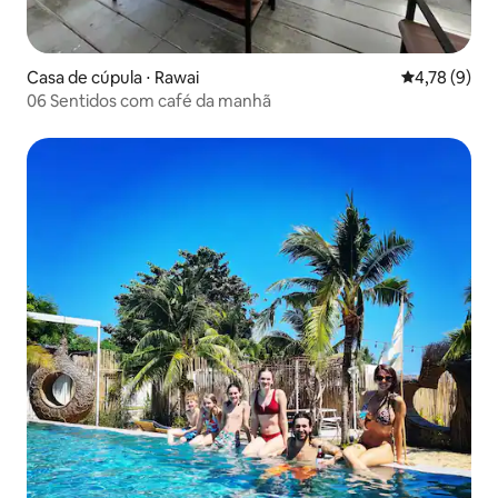
Casa de cúpula ⋅ Rawai
4,78 de uma 
4,78 (9)
06 Sentidos com café da manhã