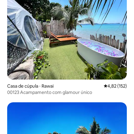
Casa de cúpula ⋅ Rawai
4,82 de uma av
4,82 (152)
00123 Acampamento com glamour único