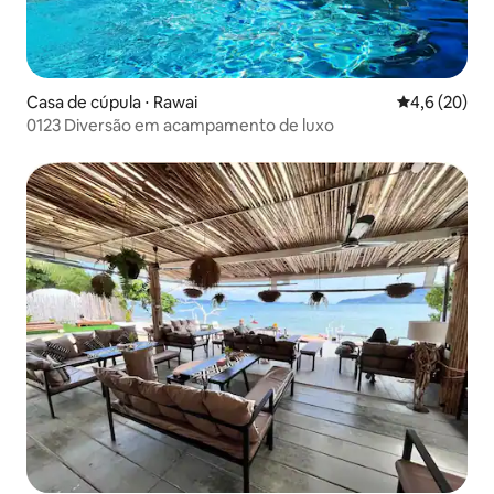
Casa de cúpula ⋅ Rawai
4,6 de uma a
4,6 (20)
0123 Diversão em acampamento de luxo