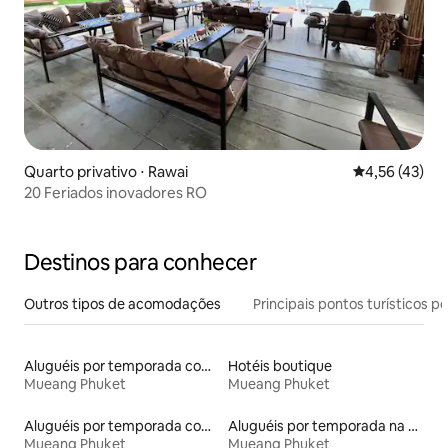
Quarto privativo ⋅ Rawai
4,56 de uma a
4,56 (43)
20 Feriados inovadores RO
Destinos para conhecer
Outros tipos de acomodações
Principais pontos turísticos po
Aluguéis por temporada com sauna
Hotéis boutique
Mueang Phuket
Mueang Phuket
Aluguéis por temporada com suítes privativas
Aluguéis por temporada na orla
Mueang Phuket
Mueang Phuket