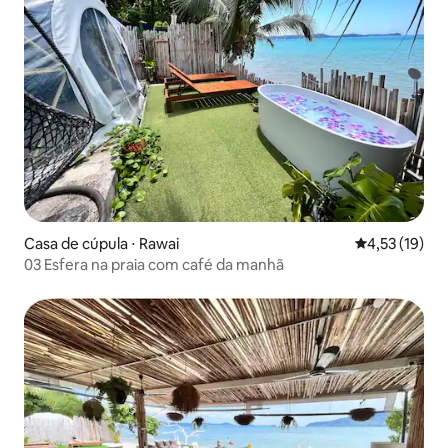
Casa de cúpula ⋅ Rawai
4,53 de uma a
4,53 (19)
03 Esfera na praia com café da manhã