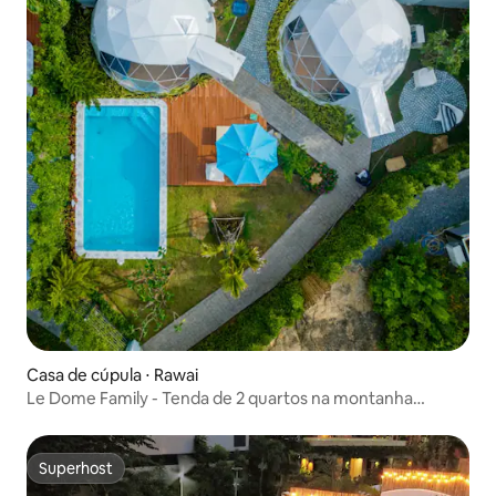
Casa de cúpula ⋅ Rawai
Le Dome Family - Tenda de 2 quartos na montanha
mágica
Superhost
Superhost