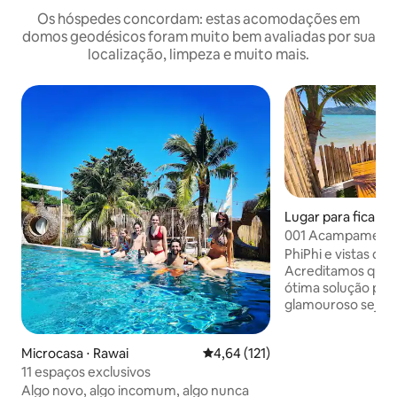
Os hóspedes concordam: estas acomodações em
domos geodésicos foram muito bem avaliadas por sua
localização, limpeza e muito mais.
Lugar para ficar ⋅ 
001 Acampamento 
para o mar + refei
PhiPhi e vistas das
Acreditamos que 
ótima solução pa
glamouroso seja fe
BeachBar e piscina
estadia é coberta
Microcasa ⋅ Rawai
4,64 de uma avaliação média de 
4,64 (121)
jantar surpresa todos 
story of the ocean" Clique na minha f
11 espaços exclusivos
de perfil para ver 
Algo novo, algo incomum, algo nunca