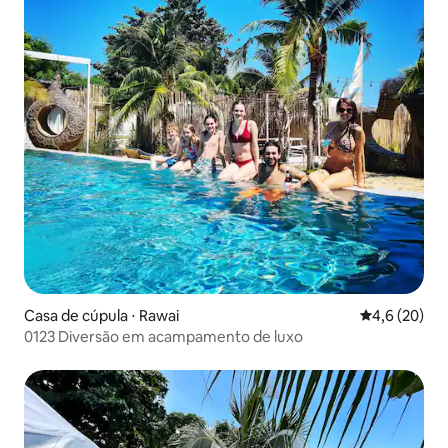
Casa de cúpula ⋅ Rawai
4,6 de uma a
4,6 (20)
0123 Diversão em acampamento de luxo