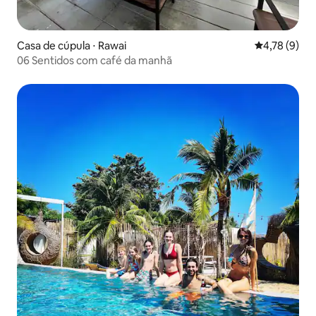
Casa de cúpula ⋅ Rawai
4,78 de uma 
4,78 (9)
06 Sentidos com café da manhã