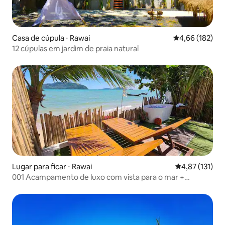
Casa de cúpula ⋅ Rawai
4,66 de uma av
4,66 (182)
12 cúpulas em jardim de praia natural
Lugar para ficar ⋅ Rawai
4,87 de uma av
4,87 (131)
001 Acampamento de luxo com vista para o mar +
refeição