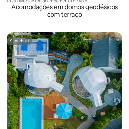
0123 Diversão em acampamento de luxo
Acomodações em domos geodésicos
com terraço
Superhost
Superhost