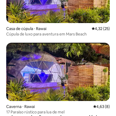
Casa de cúpula ⋅ Rawai
4,32 de uma a
4,32 (25)
Cúpula de luxo para aventura em Mars Beach
Caverna ⋅ Rawai
4,63 de uma 
4,63 (8)
17 Paraíso rústico para lua de mel