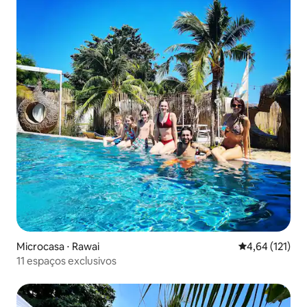
Microcasa ⋅ Rawai
4,64 de uma av
4,64 (121)
11 espaços exclusivos