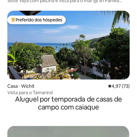
Suíte Yaya com piscina e vista para o mar @ Sri Panwa
Phuket
Preferido dos hóspedes
Entre os melhores preferidos dos hóspedes
Casa ⋅ Wichit
4,97 de uma a
4,97 (73)
Vista para o Tamarind
Aluguel por temporada de casas de
campo com caiaque