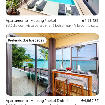
Apartamento ⋅ Mueang Phuket
4,91 de uma av
4,91 (185)
Estúdio com vista para o mar à beira-mar - Vila com piscina
de borda infinita
Preferido dos hóspedes
Preferido dos hóspedes
Apartamento ⋅ Mueang Phuket District
4,86 de uma av
4,86 (152)