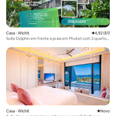
Casa ⋅ Wichit
4,92 de uma a
4,92 (61)
Suíte Dolphin em frente à praia em Phuket com 2 quartos
e vista para o mar
Casa ⋅ Wichit
Novo lugar
Novo