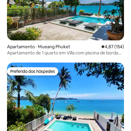
Apartamento ⋅ Mueang Phuket
4,87 de uma av
4,87 (154)
Apartamento de 1 quarto em Villa com piscina de borda
infinita e acesso à praia
Preferido dos hóspedes
Preferido dos hóspedes