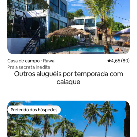
Casa de campo ⋅ Rawai
4,65 de uma a
4,65 (80)
Praia secreta inédita
Outros aluguéis por temporada com
caiaque
Preferido dos hóspedes
Preferido dos hóspedes