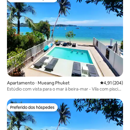
Preferido dos hóspedes
Apartamento ⋅ Mueang Phuket
4,91 de uma av
4,91 (204)
Estúdio com vista para o mar à beira-mar - Vila com piscina
de borda infinita -
Preferido dos hóspedes
Preferido dos hóspedes