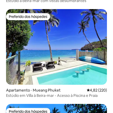
Estúdio à beira-mar com vistas deslumbrantes
Preferido dos hóspedes
Preferido dos hóspedes
Apartamento ⋅ Mueang Phuket
4,82 de uma av
4,82 (220)
Estúdio em Villa à Beira-mar - Acesso à Piscina e Praia
Preferido dos hóspedes