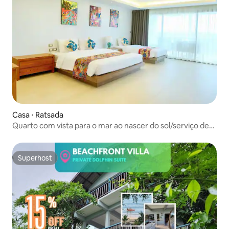
Casa ⋅ Ratsada
Quarto com vista para o mar ao nascer do sol/serviço de
mordomo/viagem em família/ginásio público/piscina
infinita/bar à beira-mar/restaurante/perto da rua antiga
de Phuket/varanda grande/8833
Superhost
Superhost