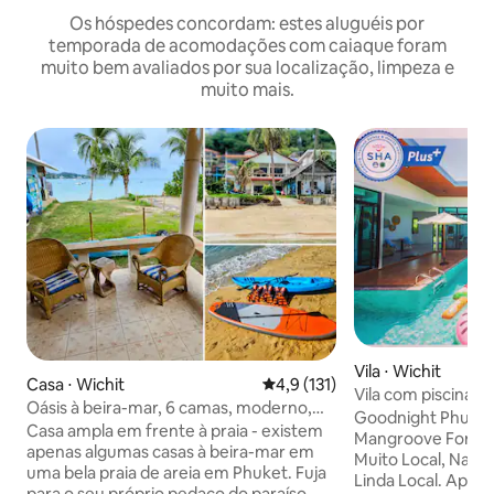
Os hóspedes concordam: estes aluguéis por
temporada de acomodações com caiaque foram
muito bem avaliados por sua localização, limpeza e
muito mais.
Vila ⋅ Wichit
Casa ⋅ Wichit
4,9 de uma avaliação média de 
4,9 (131)
Vila com piscina pr
Oásis à beira-mar, 6 camas, moderno,
Goodnight Phuket V
térreo
Casa ampla em frente à praia - existem
Mangroove Forest,
apenas algumas casas à beira-mar em
Muito Local, Natu
uma bela praia de areia em Phuket. Fuja
Linda Local. Apena
para o seu próprio pedaço do paraíso —