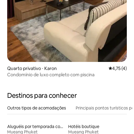
Quarto privativo ⋅ Karon
4,75 de uma 
4,75 (4)
Condomínio de luxo completo com piscina
Destinos para conhecer
Outros tipos de acomodações
Principais pontos turísticos po
Aluguéis por temporada com sauna
Hotéis boutique
Mueang Phuket
Mueang Phuket