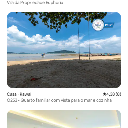
Vila da Propriedade Euphoria
Casa ⋅ Rawai
4,38 de uma 
4,38 (8)
O253 - Quarto familiar com vista para o mar e cozinha