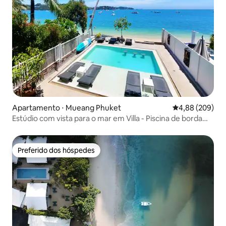
Apartamento ⋅ Mueang Phuket
4,88 de uma ava
4,88 (209)
Estúdio com vista para o mar em Villa - Piscina de borda
infinita
Preferido dos hóspedes
Preferido dos hóspedes