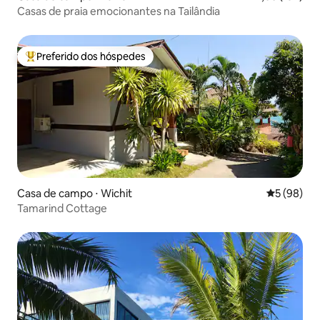
Casas de praia emocionantes na Tailândia
Preferido dos hóspedes
Entre os melhores preferidos dos hóspedes
Casa de campo ⋅ Wichit
5 de uma a
5 (98)
Tamarind Cottage