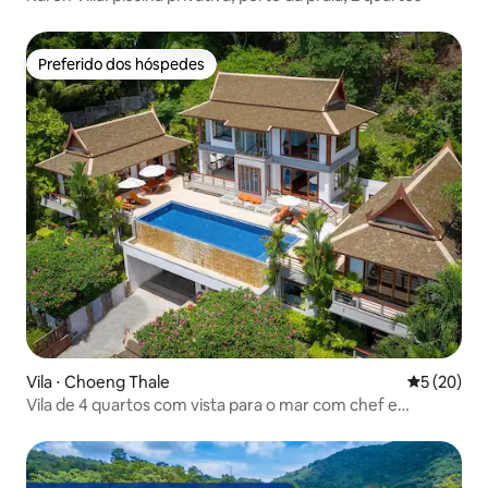
Preferido dos hóspedes
Preferido dos hóspedes
Vila ⋅ Choeng Thale
5 de uma a
5 (20)
Vila de 4 quartos com vista para o mar com chef e
motorista, perto da praia de Surin