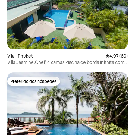
Vila ⋅ Phuket
4,97 de uma a
4,97 (60)
Villa Jasmine,Chef, 4 camas Piscina de borda infinita com
vista para o mar.
Preferido dos hóspedes
Preferido dos hóspedes