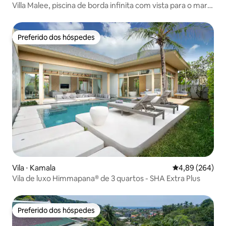
Villa Malee, piscina de borda infinita com vista para o mar,
equipe, chef.
Preferido dos hóspedes
Preferido dos hóspedes
Vila ⋅ Kamala
4,89 de uma ava
4,89 (264)
Vila de luxo Himmapana® de 3 quartos - SHA Extra Plus
Preferido dos hóspedes
Preferido dos hóspedes