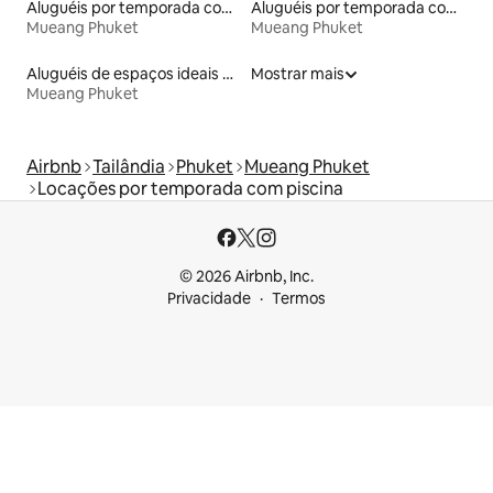
Aluguéis por temporada com café da manhã
Aluguéis por temporada com banheira de hidromassagem
Mueang Phuket
Mueang Phuket
Aluguéis de espaços ideais para famílias
Mostrar mais
Mueang Phuket
Airbnb
Tailândia
Phuket
Mueang Phuket
Locações por temporada com piscina
© 2026 Airbnb, Inc.
Privacidade
Termos