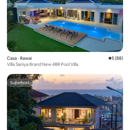
Casa ⋅ Rawai
5 de uma a
5 (88)
Villa Saniya Brand New 4BR Pool Villa
Superhost
Superhost