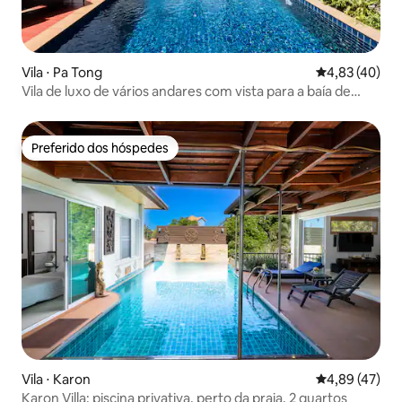
Vila ⋅ Pa Tong
4,83 de uma a
4,83 (40)
Vila de luxo de vários andares com vista para a baía de
Patong
Preferido dos hóspedes
Preferido dos hóspedes
Vila ⋅ Karon
4,89 de uma a
4,89 (47)
Karon Villa: piscina privativa, perto da praia, 2 quartos