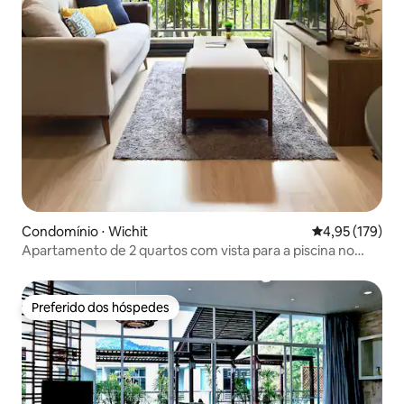
Condomínio ⋅ Wichit
4,95 de uma av
4,95 (179)
Apartamento de 2 quartos com vista para a piscina no
centro de Phuket
Preferido dos hóspedes
Preferido dos hóspedes