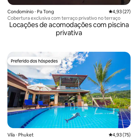
Condomínio ⋅ Pa Tong
4,93 de uma a
4,93 (27)
Cobertura exclusiva com terraço privativo no terraço
Locações de acomodações com piscina
privativa
Preferido dos hóspedes
Preferido dos hóspedes
Vila ⋅ Phuket
4,93 de uma a
4,93 (75)