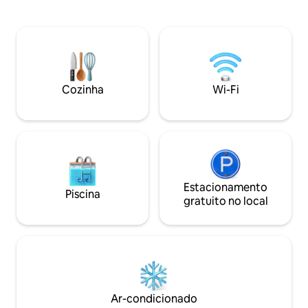
privada de 4 quartos + 6 camas +
mobiliada e decor
Cozinha grande, área de jantar + Área
asiática. A piscina de borda infinita tem
de estacionamento privativo, portão
14 x 5 metros com 
elétrico + Perto de Patong + Piscina de
cada lado para rela
água salgada + Anfitriões flexíveis,
deslumbrantes. A P
podem ajudar com reservas de
apenas 10 minutos 
transporte, passeios, recomendações,
manhã incluído e t
Cozinha
Wi-Fi
reservas, solicitações de manutenção. +
para o aeroporto.
Estamos aqui para ajudar nas suas férias
Estacionamento
Piscina
gratuito no local
Ar-condicionado