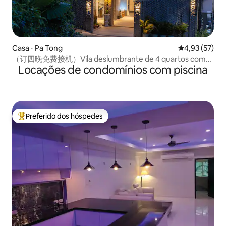
Casa ⋅ Pa Tong
4,93 de uma a
4,93 (57)
（订四晚免费接机）Vila deslumbrante de 4 quartos com
Locações de condomínios com piscina
piscina e vista para o mar em Patong
Preferido dos hóspedes
Entre os melhores preferidos dos hóspedes