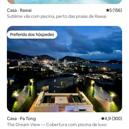
Casa ⋅ Rawai
5 de uma av
5 (156)
Sublime vila com piscina, perto das praias de Rawai
Preferido dos hóspedes
Preferido dos hóspedes
Casa ⋅ Pa Tong
4,9 de uma av
4,9 (300)
The Dream View — Cobertura com piscina de luxo