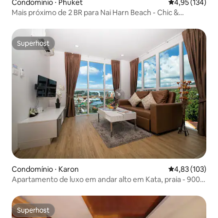
Condomínio ⋅ Phuket
4,95 de uma av
4,95 (134)
Mais próximo de 2 BR para Nai Harn Beach - Chic &
Relaxing
Superhost
Superhost
Condomínio ⋅ Karon
4,83 de uma av
4,83 (103)
Apartamento de luxo em andar alto em Kata, praia - 900
m
Superhost
Superhost