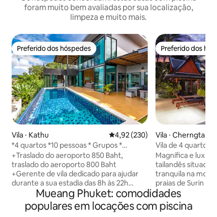
foram muito bem avaliadas por sua localização,
limpeza e muito mais.
Preferido dos hóspedes
Preferido dos hó
Preferido dos hóspedes
Preferido dos hó
Vila ⋅ Kathu
4,92 de uma avaliação média de 
4,92 (230)
Vila ⋅ Cherngtalay
*4 quartos *10 pessoas * Grupos *
Vila de 4 quartos 
Localização em Kathu *
topo da colina, Ph
+Traslado do aeroporto 850 Baht,
Magnífica e luxuosa
traslado do aeroporto 800 Baht
tailandês situada
+Gerente de vila dedicado para ajudar
tranquila na mont
durante a sua estadia das 8h às 22h
praias de Surin e 
Mueang Phuket: comodidades
+Água potável gratuita +Netflix
oeste de Phuket. V
+Churrasco a pedido +Berços/cadeirão
interior, 4 quarto
populares em locações com piscina
mediante solicitação +Vila com piscina
banheiros privati