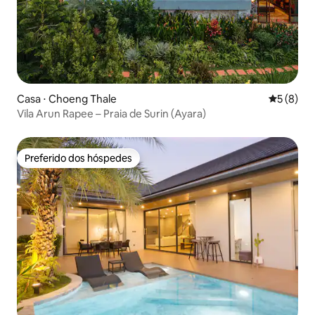
Casa ⋅ Choeng Thale
5 de uma 
5 (8)
Vila Arun Rapee – Praia de Surin (Ayara)
Preferido dos hóspedes
Preferido dos hóspedes