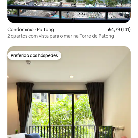
Condomínio ⋅ Pa Tong
4,79 de uma av
4,79 (141)
2 quartos com vista para o mar na Torre de Patong
Preferido dos hóspedes
Preferido dos hóspedes