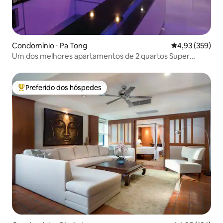
Condomínio ⋅ Pa Tong
4,93 de uma av
4,93 (359)
Um dos melhores apartamentos de 2 quartos Super
Modem de Patong
Preferido dos hóspedes
Entre os melhores preferidos dos hóspedes