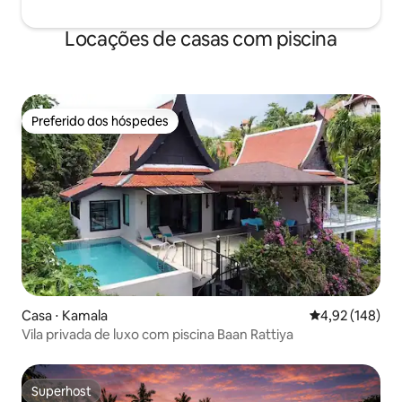
Locações de casas com piscina
Preferido dos hóspedes
Preferido dos hóspedes
Casa ⋅ Kamala
4,92 de uma av
4,92 (148)
Vila privada de luxo com piscina Baan Rattiya
Superhost
Superhost