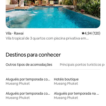
Vila ⋅ Rawai
4,94 de uma av
4,94 (120)
Vila tropical de 3 quartos com piscina privativa em
condomínio fechado
Destinos para conhecer
Outros tipos de acomodações
Principais pontos turísticos po
Aluguéis por temporada com sauna
Hotéis boutique
Mueang Phuket
Mueang Phuket
Aluguéis por temporada com suítes privativas
Aluguéis por temporada na orla
Mueang Phuket
Mueang Phuket