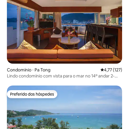
Condomínio ⋅ Pa Tong
4,77 de uma av
4,77 (127)
Lindo condomínio com vista para o mar no 14º andar 2-
quartos
Preferido dos hóspedes
Preferido dos hóspedes