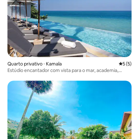
Quarto privativo ⋅ Kamala
5 de uma 
5 (5)
Estúdio encantador com vista para o mar, academia,
piscina, café da manhã