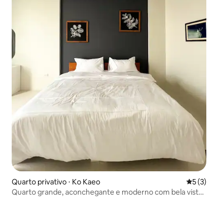
Quarto privativo ⋅ Ko Kaeo
5 de uma 
5 (3)
Quarto grande, aconchegante e moderno com bela vista
Phirom