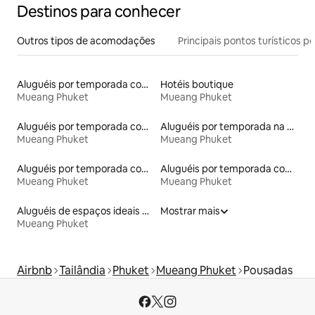
Destinos para conhecer
Outros tipos de acomodações
Principais pontos turísticos po
Aluguéis por temporada com sauna
Hotéis boutique
Mueang Phuket
Mueang Phuket
Aluguéis por temporada com suítes privativas
Aluguéis por temporada na orla
Mueang Phuket
Mueang Phuket
Aluguéis por temporada com café da manhã
Aluguéis por temporada com banheira de hidromassagem
Mueang Phuket
Mueang Phuket
Aluguéis de espaços ideais para famílias
Mostrar mais
Mueang Phuket
Airbnb
Tailândia
Phuket
Mueang Phuket
Pousadas