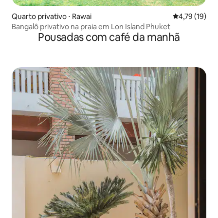
Quarto privativo ⋅ Rawai
4,79 de uma a
4,79 (19)
Bangalô privativo na praia em Lon Island Phuket
Pousadas com café da manhã