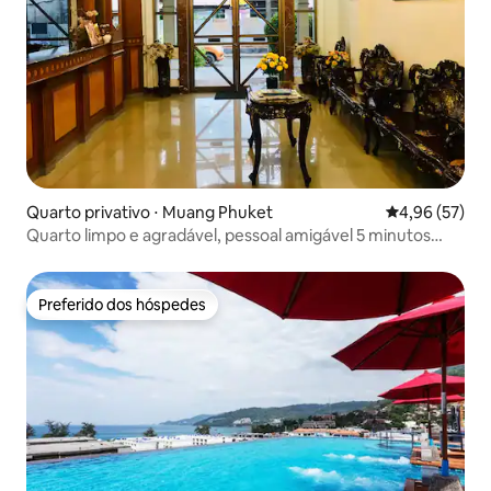
Quarto privativo ⋅ Muang Phuket
4,96 de uma a
4,96 (57)
Quarto limpo e agradável, pessoal amigável 5 minutos
para o centro
Preferido dos hóspedes
Preferido dos hóspedes