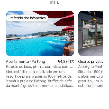
mais.
Preferido dos hóspedes
Preferido dos hóspedes
Apartamento ⋅ Pa Tong
4,88 de uma avaliação média de
4,88 (17)
Quarto privativo ⋅
Estúdio de luxo, piscina com vista para o
Albergue Pantera
mar, academia, 100m para a praia
Meu estúdio está localizado em um
Situado a 500 metr
resort de praia, a apenas 100 metros da
o alojamento ofer
lendária praia de Patong. Buffet de café
gratuito, um loung
da manhã gratuito (americano, asiático,
estacionamento gr
europeu) incluído no preço, coma o
um bar. Localizad
máximo que puder. Piscina de borda
Praia de Kalim, a 1
infinita com vista para o mar na
Boxe Patong e a 5
cobertura. A 100 m da praia. Você vai
Comercial Jungce
adorar meu espaço por causa da
oferece aluguel d