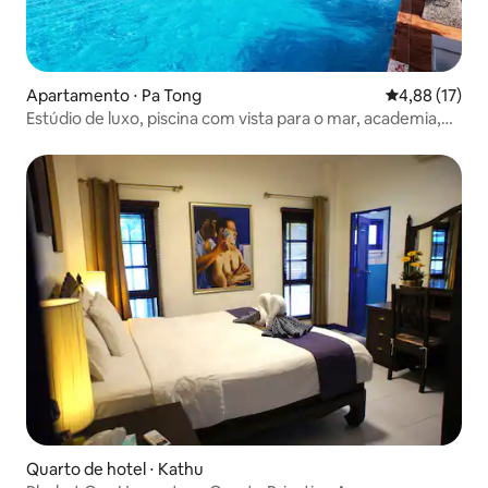
Apartamento ⋅ Pa Tong
4,88 de uma a
4,88 (17)
Estúdio de luxo, piscina com vista para o mar, academia,
100m para a praia
Quarto de hotel ⋅ Kathu