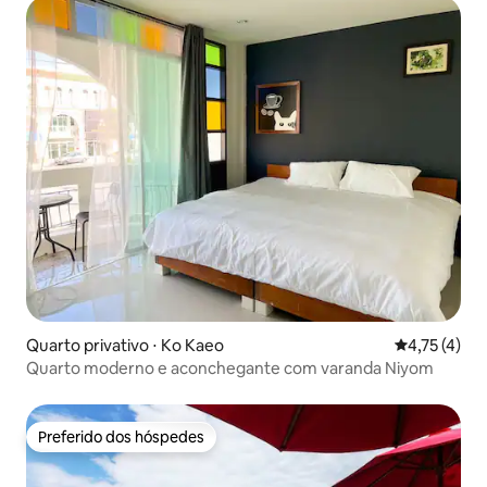
Quarto privativo ⋅ Ko Kaeo
4,75 de uma 
4,75 (4)
Quarto moderno e aconchegante com varanda Niyom
Preferido dos hóspedes
Preferido dos hóspedes