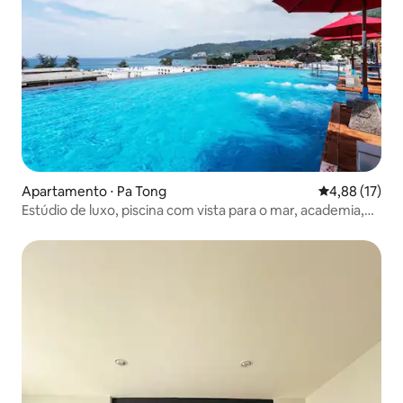
Apartamento ⋅ Pa Tong
4,88 de uma a
4,88 (17)
Estúdio de luxo, piscina com vista para o mar, academia,
100m para a praia