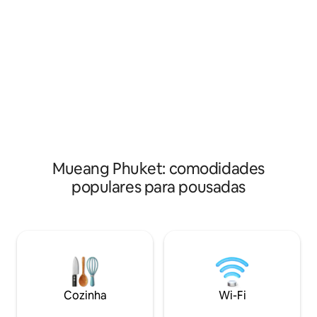
localização, das vistas e do aconchego.
de turismo, serviç
Piscina na cobertura e bar com vista para
de/para o aeropo
o mar ao pôr do sol. Especial e realmente
para os hóspedes.
único. Fácil de caminhar até o centro da
estão completos 
vida noturna. Área muito silenciosa,
privativo e ar con
tranquila e segura. Academia, sauna.
quartos têm uma 
Estacionamento. Limpeza diária
acomoda 2 pessoa
Mueang Phuket: comodidades
populares para pousadas
Cozinha
Wi-Fi