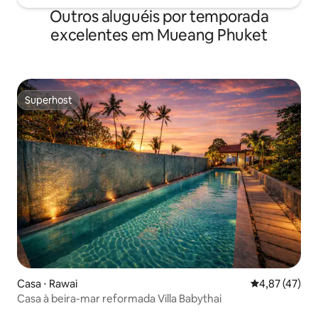
Outros aluguéis por temporada
excelentes em Mueang Phuket
Superhost
Superhost
Casa ⋅ Rawai
4,87 de uma a
4,87 (47)
Casa à beira-mar reformada Villa Babythai