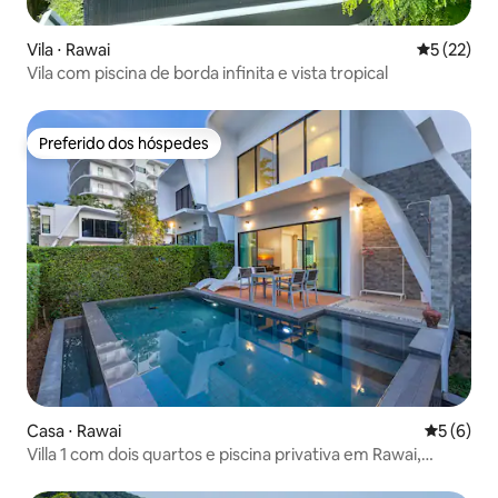
Vila ⋅ Rawai
5 de uma a
5 (22)
Vila com piscina de borda infinita e vista tropical
Preferido dos hóspedes
Preferido dos hóspedes
Casa ⋅ Rawai
5 de uma 
5 (6)
Villa 1 com dois quartos e piscina privativa em Rawai,
Phuket