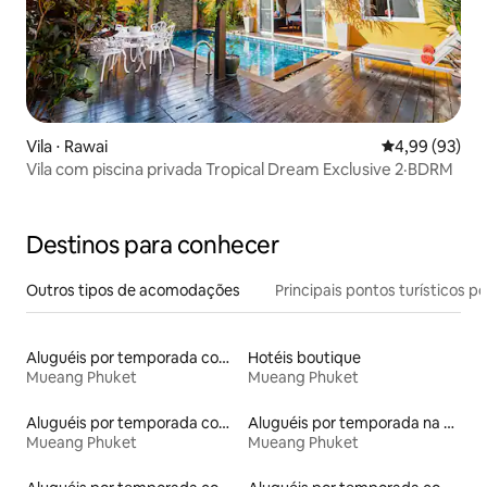
Vila ⋅ Rawai
4,99 de uma a
4,99 (93)
Vila com piscina privada Tropical Dream Exclusive 2·BDRM
Destinos para conhecer
Outros tipos de acomodações
Principais pontos turísticos po
Aluguéis por temporada com sauna
Hotéis boutique
Mueang Phuket
Mueang Phuket
Aluguéis por temporada com suítes privativas
Aluguéis por temporada na orla
Mueang Phuket
Mueang Phuket