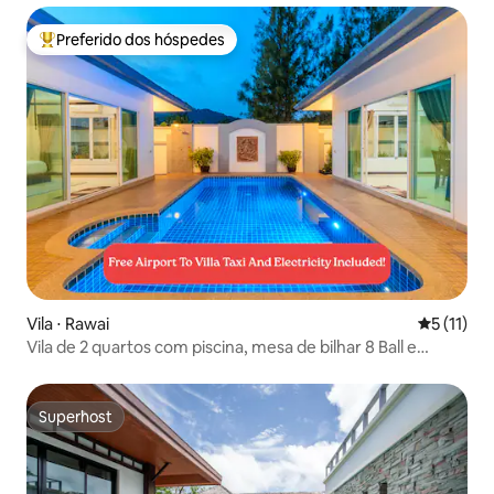
Preferido dos hóspedes
Entre os melhores preferidos dos hóspedes
Vila ⋅ Rawai
5 de uma a
5 (11)
Vila de 2 quartos com piscina, mesa de bilhar 8 Ball e
dardos!
Superhost
Superhost