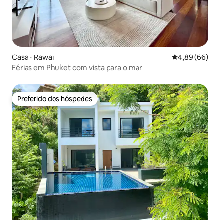
Casa ⋅ Rawai
4,89 de uma av
4,89 (66)
Férias em Phuket com vista para o mar
Preferido dos hóspedes
Preferido dos hóspedes