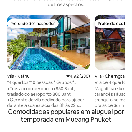
outros aspectos.
Preferido dos hóspedes
Preferido dos hó
Preferido dos hóspedes
Preferido dos hó
Vila ⋅ Kathu
4,92 de uma avaliação média de 
4,92 (230)
Vila ⋅ Cherngtalay
*4 quartos *10 pessoas * Grupos *
Vila de 4 quartos 
Localização em Kathu *
topo da colina, Ph
+Traslado do aeroporto 850 Baht,
Magnífica e luxuosa
traslado do aeroporto 800 Baht
tailandês situada
+Gerente de vila dedicado para ajudar
tranquila na mont
durante a sua estadia das 8h às 22h
praias de Surin e 
Comodidades populares em aluguel por
+Água potável gratuita +Netflix
oeste de Phuket. V
+Churrasco a pedido +Berços/cadeirão
interior, 4 quarto
temporada em Mueang Phuket
mediante solicitação +Vila com piscina
banheiros privati
privada de 4 quartos + 6 camas +
mobiliada e decor