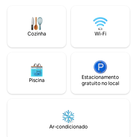
Cozinha grande, área de jantar + Área
asiática. A piscina de borda infinita tem
de estacionamento privativo, portão
14 x 5 metros com 
elétrico + Perto de Patong + Piscina de
cada lado para rela
água salgada + Anfitriões flexíveis,
deslumbrantes. A P
podem ajudar com reservas de
apenas 10 minutos 
transporte, passeios, recomendações,
manhã incluído e t
Cozinha
Wi-Fi
reservas, solicitações de manutenção. +
para o aeroporto.
Estamos aqui para ajudar nas suas férias
Estacionamento
Piscina
gratuito no local
Ar-condicionado