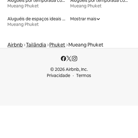
Aluguéis por temporada com café da manhã
Aluguéis por temporada com banheira de hidromassagem
Mueang Phuket
Mueang Phuket
Aluguéis de espaços ideais para famílias
Mostrar mais
Mueang Phuket
Airbnb
Tailândia
Phuket
Mueang Phuket
© 2026 Airbnb, Inc.
Privacidade
Termos