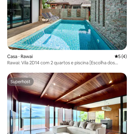
Casa ⋅ Rawai
5 de uma 
5 (4)
Rawai: Vila 2D14 com 2 quartos e piscina [Escolha dos
chineses] 3 minutos a pé da praia, perto de lojas de
conveniência, McDonald's e do cais
Superhost
Superhost