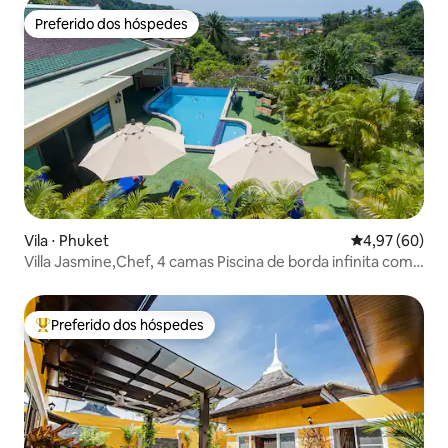
Preferido dos hóspedes
Preferido dos hóspedes
Vila ⋅ Phuket
4,97 de uma a
4,97 (60)
Villa Jasmine,Chef, 4 camas Piscina de borda infinita com
vista para o mar.
Preferido dos hóspedes
Entre os melhores preferidos dos hóspedes