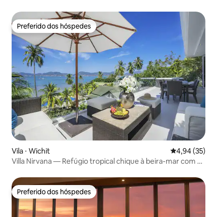
Preferido dos hóspedes
Preferido dos hóspedes
Vila ⋅ Wichit
4,94 de uma a
4,94 (35)
Villa Nirvana — Refúgio tropical chique à beira-mar com 4
quartos
Preferido dos hóspedes
Preferido dos hóspedes