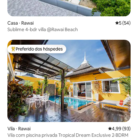
Casa ⋅ Rawai
5 de uma a
5 (54)
Sublime 4-bdr villa @Rawai Beach
Preferido dos hóspedes
Entre os melhores preferidos dos hóspedes
Vila ⋅ Rawai
4,99 de uma a
4,99 (93)
Vila com piscina privada Tropical Dream Exclusive 2·BDRM