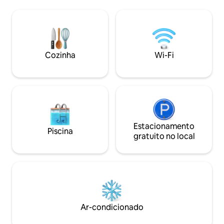
de Patong. 5 minutos a pé até 7-11,
asiática. A piscina de borda infinita tem
restaurantes; 5 minutos de moto ou
14 x 5 metros com 
carro dudu até o Jungceylon Mall, 8
cada lado para rela
minutos até a praia de Patong ou Bangla
deslumbrantes. A P
Bar Street. A vila tem um total de três
apenas 10 minutos 
andares, cerca de 750 metros
manhã incluído e t
Cozinha
Wi-Fi
quadrados no total, todos os móveis
para o aeroporto.
italianos importados, quatro quartos
(todas as camas são king size), três
banheiros e um banheiro, três varandas
mais uma sala de recreação (duas
máquinas de arcade + uma mesa de
futebol), piscina de 12m * 3, porta de
entrada elétrica, vista para o mar e vista
Estacionamento
Piscina
para o jardim, vista para a fonte
gratuito no local
escalonada, dossel de chuva elétrico em
toda a casa, sala de estar com TV LCD
curva de 85 polegadas, quarto perto da
piscina com TV LCD de 85 polegadas;
cozinha totalmente equipada com fogão
a lenha, forno, micro-ondas, torradeira,
cafeteira, geladeira de porta dupla, tudo
Ar-condicionado
o que você precisa.A vila tem uma vaga
de estacionamento privativa no jardim,