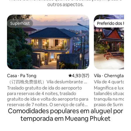
outros aspectos.
Superhost
Preferido dos hó
Superhost
Preferido dos hó
Casa ⋅ Pa Tong
4,93 de uma avaliação média de
4,93 (57)
Vila ⋅ Cherngtalay
（订四晚免费接机）Vila deslumbrante de
Vila de 4 quartos 
4 quartos com piscina e vista para o mar
topo da colina, Ph
Traslado gratuito de ida do aeroporto
Magnífica e luxuosa
em Patong
para reservas de 4 noites, traslado
tailandês situada
gratuito de ida e volta do aeroporto para
tranquila na mont
reservas de 7 noites. O serviço de café
praias de Surin e 
Comodidades populares em aluguel por
da manhã está disponível na vila e pode
oeste de Phuket. V
ser reservado com antecedência a um
interior, 4 quarto
temporada em Mueang Phuket
custo separado. A vila está localizada no
banheiros privati
distrito de Patong, de frente para a praia
mobiliada e decor