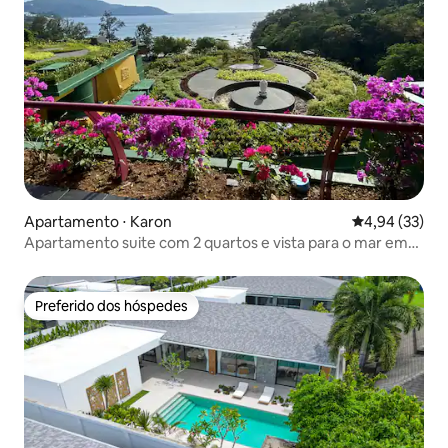
Apartamento ⋅ Karon
4,94 de uma a
4,94 (33)
Apartamento suite com 2 quartos e vista para o mar em
Kata
Preferido dos hóspedes
Preferido dos hóspedes