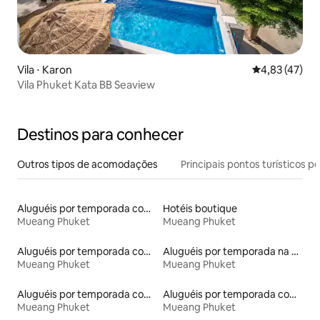
Vila ⋅ Karon
4,83 de uma a
4,83 (47)
Vila Phuket Kata BB Seaview
Destinos para conhecer
Outros tipos de acomodações
Principais pontos turísticos po
Aluguéis por temporada com sauna
Hotéis boutique
Mueang Phuket
Mueang Phuket
Aluguéis por temporada com suítes privativas
Aluguéis por temporada na orla
Mueang Phuket
Mueang Phuket
Aluguéis por temporada com café da manhã
Aluguéis por temporada com banheira de hidromassagem
Mueang Phuket
Mueang Phuket