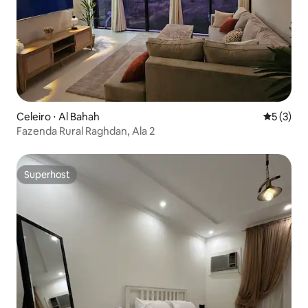
Celeiro ⋅ Al Bahah
5 de uma 
5 (3)
Fazenda Rural Raghdan, Ala 2
Superhost
Superhost