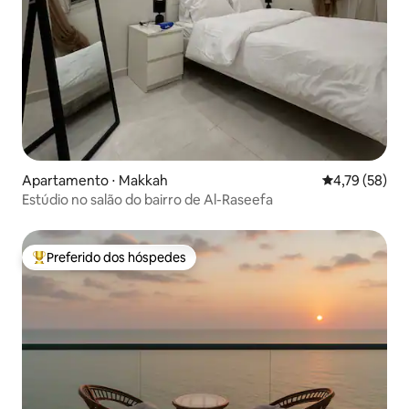
Apartamento ⋅ Makkah
4,79 de uma a
4,79 (58)
Estúdio no salão do bairro de Al-Raseefa
Preferido dos hóspedes
Entre os melhores preferidos dos hóspedes