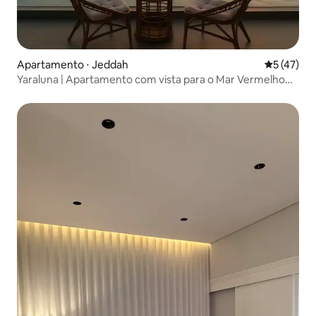
Apartamento ⋅ Jeddah
5 de uma a
5 (47)
Yaraluna | Apartamento com vista para o Mar Vermelho
no 25º andar