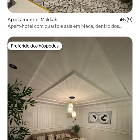
Apartamento ⋅ Makkah
5 de uma 
5 (9)
Apart-hotel com quarto e sala em Meca, dentro dos
limites da Grande Mesquita
Preferido dos hóspedes
Preferido dos hóspedes