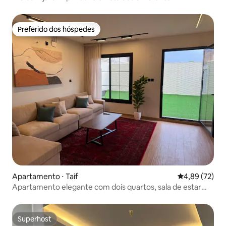
Preferido dos hóspedes
Preferido dos hóspedes
Apartamento ⋅ Taif
4,89 de uma a
4,89 (72)
Apartamento elegante com dois quartos, sala de estar
externa e ambiente agradável
Superhost
Superhost