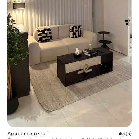
Apartamento ⋅ Taif
5 de uma 
5 (6)