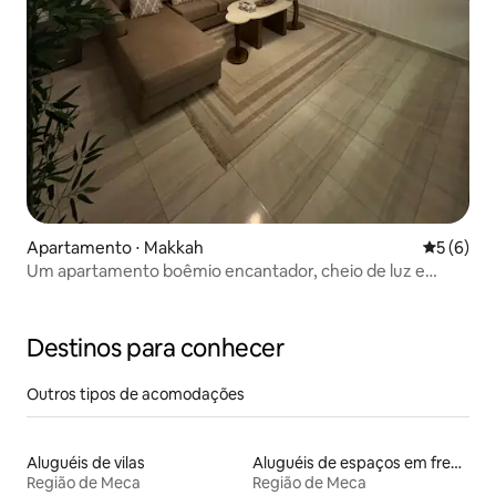
Apartamento ⋅ Makkah
5 de uma 
5 (6)
Um apartamento boêmio encantador, cheio de luz e
conforto
Destinos para conhecer
Outros tipos de acomodações
Aluguéis de vilas
Aluguéis de espaços em frente à praia
Região de Meca
Região de Meca