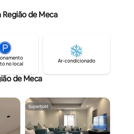
fica a 10 minutos do Haram Makkah. Há
a é
muitos serviços e restaurantes distintos
r após um
 Região de Meca
nas proximidades.
scam
inta.
ionamento
Ar-condicionado
to no local
gião de Meca
Superhost
Superhost