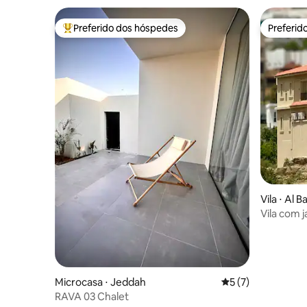
Preferido dos hóspedes
Preferid
Entre os melhores preferidos dos hóspedes
Preferid
Vila ⋅ Al 
Vila com j
deslumbr
Microcasa ⋅ Jeddah
5 de uma avaliação
5 (7)
RAVA 03 Chalet