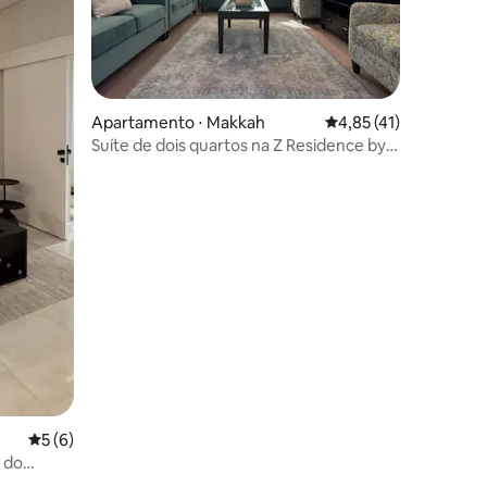
Apartamento ⋅ Makkah
4,85 de uma avaliação
4,85 (41)
Suíte de dois quartos na Z Residence by
Dayf
ções
5 de uma avaliação média de 5, 6 avaliações
5 (6)
o do