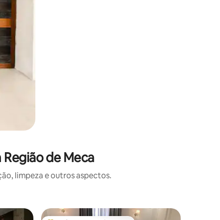
m Região de Meca
o, limpeza e outros aspectos.
Apartame