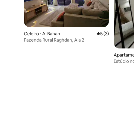
Celeiro ⋅ Al Bahah
5 de uma avaliação
5 (3)
Fazenda Rural Raghdan, Ala 2
Apartame
Estúdio n