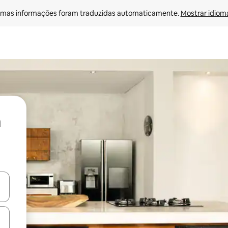
mas informações foram traduzidas automaticamente. 
Mostrar idioma
ore-os usando as seta para cima e para baixo do teclado ou tocando e