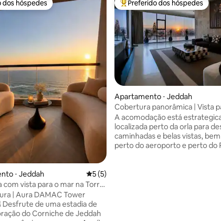
o dos hóspedes
Preferido dos hóspedes
o dos hóspedes
Entre os melhores preferidos d
Apartamento ⋅ Jeddah
Cobertura panorâmica | Vista p
do sol | 2 quartos
A acomodação está estrategi
localizada perto da orla para de
caminhadas e belas vistas, be
perto do aeroporto e perto do 
além de sua proximidade a tod
serviços, como restaurantes, c
mercados. Desfrute de uma estadia
nto ⋅ Jeddah
5 de uma avaliação média de 5, 5 avalia
5 (5)
confortável em uma elegante 
a com vista para o mar na Torre
média de 5, 14 avaliações
dois quartos na cobertura, com
Aura | Aura DAMAC Tower
estar ao ar livre, ampla sala de e
 de
cozinha totalmente equipada e
oração do Corniche de Jeddah
banheiros limpos e confortávei