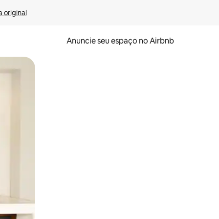
 original
Anuncie seu espaço no Airbnb
 deslizando o dedo na tela.