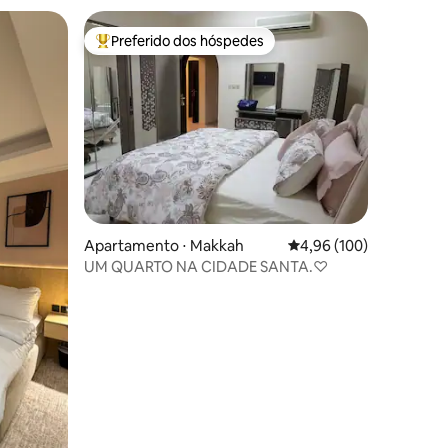
Preferido dos hóspedes
Entre os melhores preferidos dos hóspedes
Apartamento ⋅ Makkah
4,96 de uma avaliação 
4,96 (100)
UM QUARTO NA CIDADE SANTA.♡
ções