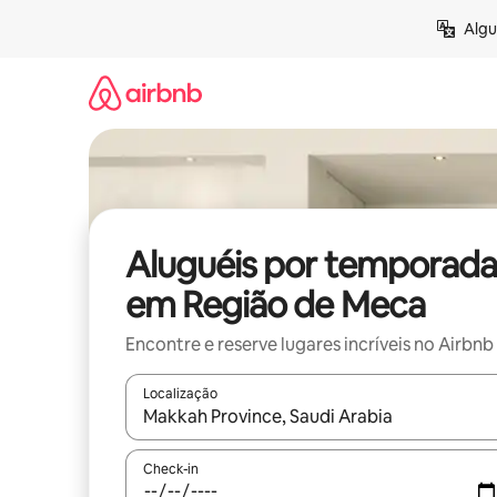
Pular
Algu
para
o
conteúdo
Aluguéis por temporada
em Região de Meca
Encontre e reserve lugares incríveis no Airbnb
Localização
Quando os resultados estiverem disponíveis, expl
Check-in