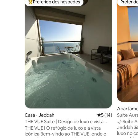
Preferido dos hóspedes
Preferid
Entre os melhores preferidos dos hóspedes
Preferid
Apartame
Suíte Aur
Casa ⋅ Jeddah
5 de uma avaliação 
5 (14)
Damac
🌙 Suíte 
THE VUE Suite | Design de luxo e vista
Jeddah 🌇 Desfrute de uma estadia
encantadora
THE VUE | O refúgio de luxo e a vista
luxo no c
icônica Bem-vindo ao THE VUE, onde o