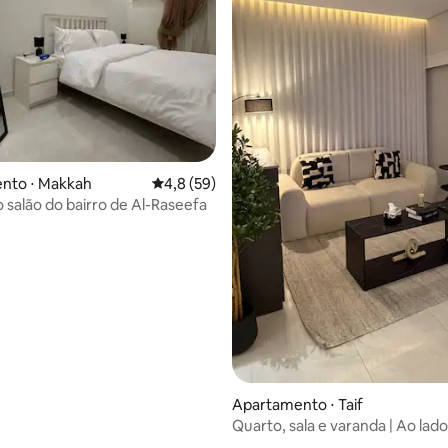
 média de 5, 3 avaliações
nto ⋅ Makkah
4,8 de uma avaliação média de 5, 59 avalia
4,8 (59)
o salão do bairro de Al-Raseefa
Apartamento ⋅ Taif
Quarto, sala e varanda | Ao lad
Palácio Histórico de Jabra