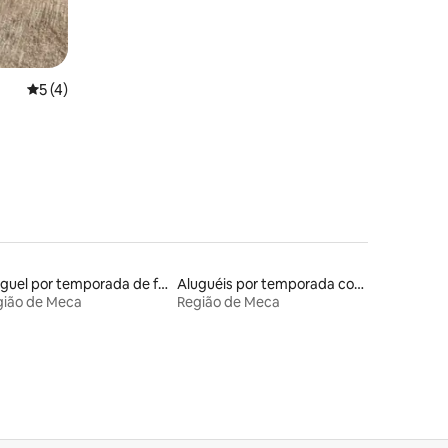
5 de uma avaliação média de 5, 4 avaliações
5 (4)
Aluguel por temporada de flats
Aluguéis por temporada com sauna
gião de Meca
Região de Meca