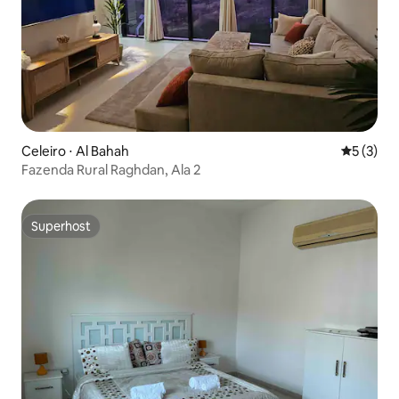
Celeiro ⋅ Al Bahah
5 de uma 
5 (3)
Fazenda Rural Raghdan, Ala 2
Superhost
Superhost