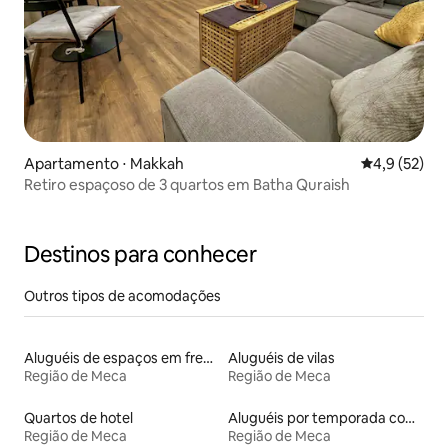
Apartamento ⋅ Makkah
4,9 de uma a
4,9 (52)
Retiro espaçoso de 3 quartos em Batha Quraish
Destinos para conhecer
Outros tipos de acomodações
Aluguéis de espaços em frente à praia
Aluguéis de vilas
Região de Meca
Região de Meca
Quartos de hotel
Aluguéis por temporada com acesso ao lago
Região de Meca
Região de Meca