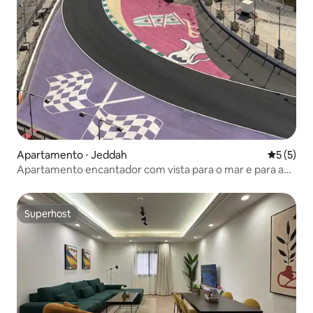
Apartamento ⋅ Jeddah
5 de uma 
5 (5)
Apartamento encantador com vista para o mar e para a
Fórmula 1
Superhost
Superhost