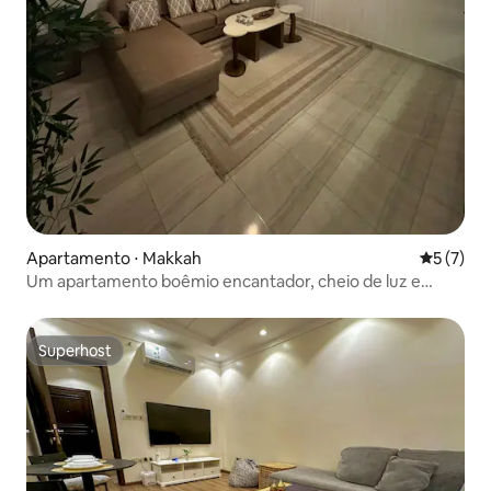
Apartamento ⋅ Makkah
5 de uma 
5 (7)
Um apartamento boêmio encantador, cheio de luz e
conforto
Superhost
Superhost