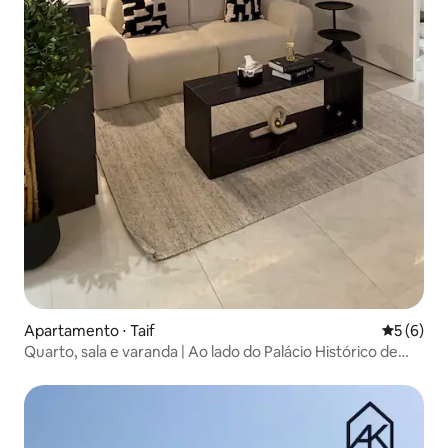
Apartamento ⋅ Taif
5 de uma 
5 (6)
Quarto, sala e varanda | Ao lado do Palácio Histórico de
Jabra