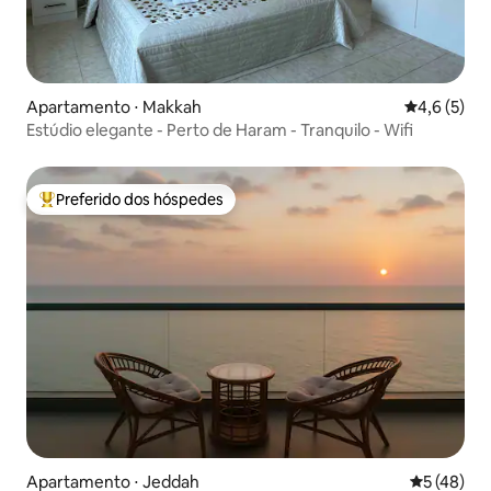
Apartamento ⋅ Makkah
4,6 de uma 
4,6 (5)
Estúdio elegante - Perto de Haram - Tranquilo - Wifi
Preferido dos hóspedes
Entre os melhores preferidos dos hóspedes
Apartamento ⋅ Jeddah
5 de uma a
5 (48)