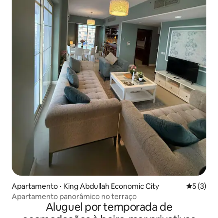
Apartamento ⋅ King Abdullah Economic City
5 de uma 
5 (3)
Apartamento panorâmico no terraço
Aluguel por temporada de