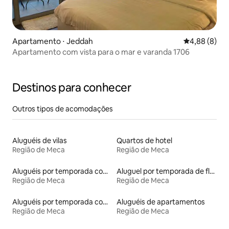
Apartamento ⋅ Jeddah
4,88 de uma 
4,88 (8)
Apartamento com vista para o mar e varanda 1706
Destinos para conhecer
Outros tipos de acomodações
Aluguéis de vilas
Quartos de hotel
Região de Meca
Região de Meca
Aluguéis por temporada com acesso ao lago
Aluguel por temporada de flats
Região de Meca
Região de Meca
Aluguéis por temporada com sauna
Aluguéis de apartamentos
Região de Meca
Região de Meca