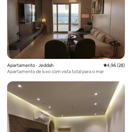
Apartamento ⋅ Jeddah
4,96 de uma a
4,96 (28)
Apartamento de luxo com vista total para o mar