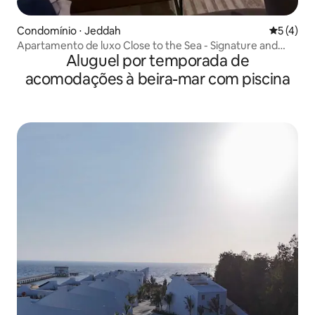
Condomínio ⋅ Jeddah
5 de uma 
5 (4)
Apartamento de luxo Close to the Sea - Signature and
Aluguel por temporada de
Quiet Location
acomodações à beira-mar com piscina