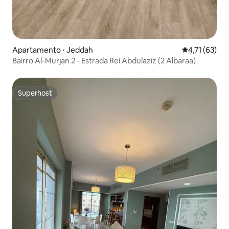
Apartamento ⋅ Jeddah
4,71 de uma a
4,71 (63)
Bairro Al-Murjan 2 - Estrada Rei Abdulaziz (2 Albaraa)
Superhost
Superhost