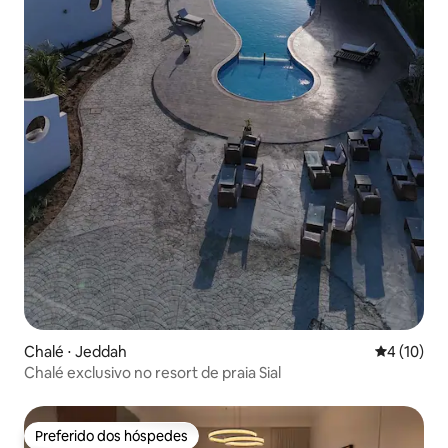
Chalé ⋅ Jeddah
4 de uma a
4 (10)
Chalé exclusivo no resort de praia Sial
Preferido dos hóspedes
Preferido dos hóspedes