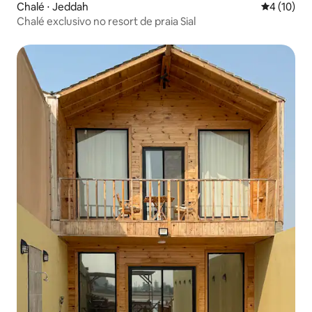
Chalé ⋅ Jeddah
4 de uma a
4 (10)
Chalé exclusivo no resort de praia Sial