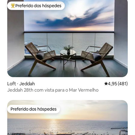
Preferido dos hóspedes
Entre os melhores preferidos dos hóspedes
Loft ⋅ Jeddah
4,95 de uma av
4,95 (481)
Jeddah 28th com vista para o Mar Vermelho
Preferido dos hóspedes
Preferido dos hóspedes