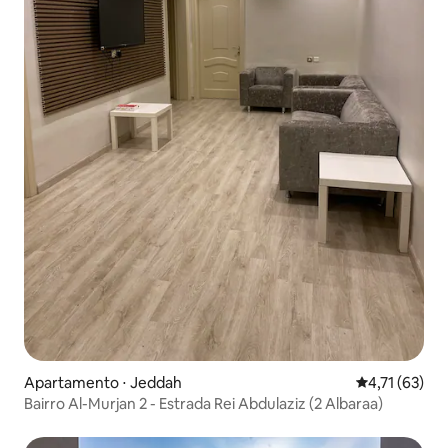
Apartamento ⋅ Jeddah
4,71 de uma a
4,71 (63)
Bairro Al-Murjan 2 - Estrada Rei Abdulaziz (2 Albaraa)