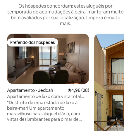
Os hóspedes concordam: estes aluguéis por
temporada de acomodações à beira-mar foram muito
bem avaliados por sua localização, limpeza e muito
mais.
Preferido dos hóspedes
Preferido dos hóspedes
Apartamento ⋅ Jeddah
4,96 de uma avaliação média de
4,96 (28)
Apartamento de luxo com vista total
para o mar
"Desfrute de uma estadia de luxo à
beira-mar! Um apartamento
maravilhoso para aluguel diário, com
vistas deslumbrantes para o mar de
todos os ângulos. O apartamento é
composto por dois quartos confortáveis