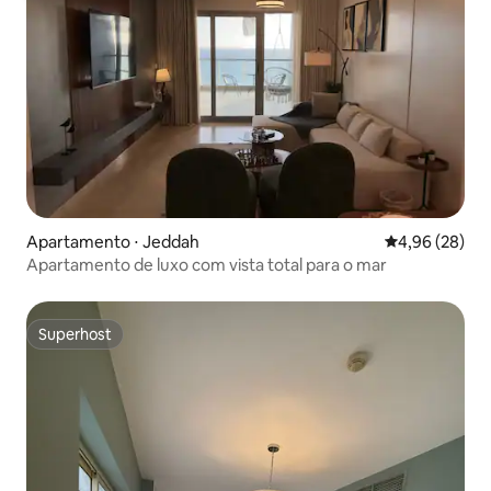
Apartamento ⋅ Jeddah
4,96 de uma a
4,96 (28)
Apartamento de luxo com vista total para o mar
Superhost
Superhost