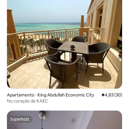
Apartamento ⋅ King Abdullah Economic City
4,83 de uma a
4,83 (30)
No coração de KAEC
Superhost
Superhost