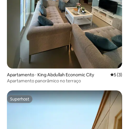
Apartamento ⋅ King Abdullah Economic City
5 de uma 
5 (3)
Apartamento panorâmico no terraço
Superhost
Superhost