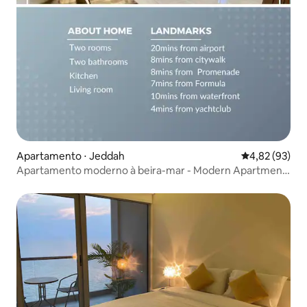
Apartamento ⋅ Jeddah
4,82 de uma a
4,82 (93)
Apartamento moderno à beira-mar - Modern Apartment
Near sea