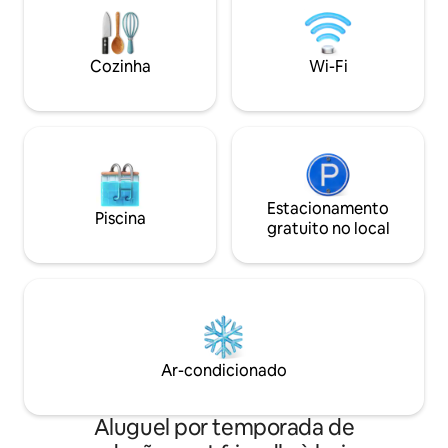
tranquilidade e fot
longe da agitação 
tradicionais. Rese
Cozinha
Wi-Fi
experiência excepc
Reserve já a sua e
excepcional!
Estacionamento
Piscina
gratuito no local
Ar-condicionado
Aluguel por temporada de