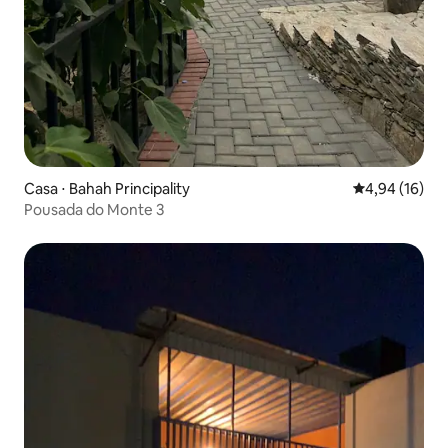
Casa ⋅ Bahah Principality
4,94 de uma a
4,94 (16)
Pousada do Monte 3