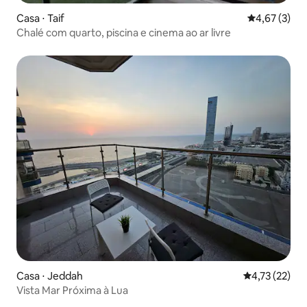
Casa ⋅ Taif
4,67 de uma 
4,67 (3)
Chalé com quarto, piscina e cinema ao ar livre
Casa ⋅ Jeddah
4,73 de uma a
4,73 (22)
Vista Mar Próxima à Lua