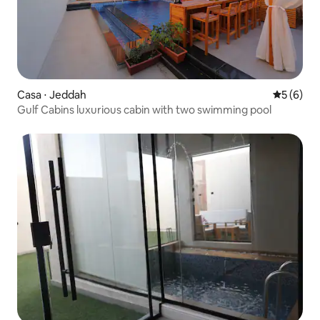
Casa ⋅ Jeddah
5 de uma 
5 (6)
Gulf Cabins luxurious cabin with two swimming pool