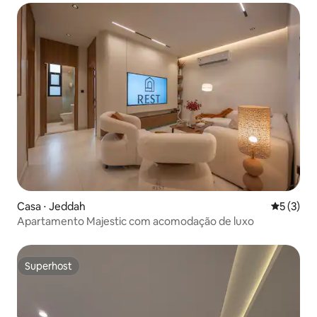
Casa ⋅ Jeddah
5 de uma 
5 (3)
Apartamento Majestic com acomodação de luxo
Superhost
Superhost