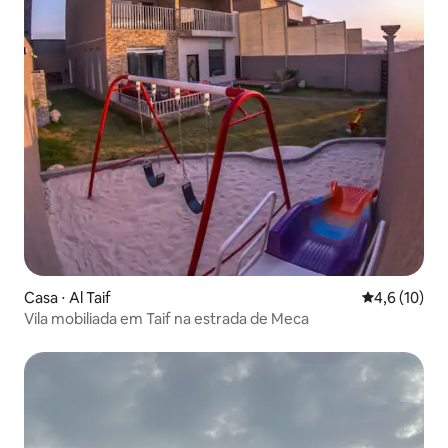
Casa ⋅ Al Taif
4,6 de uma a
4,6 (10)
Vila mobiliada em Taif na estrada de Meca