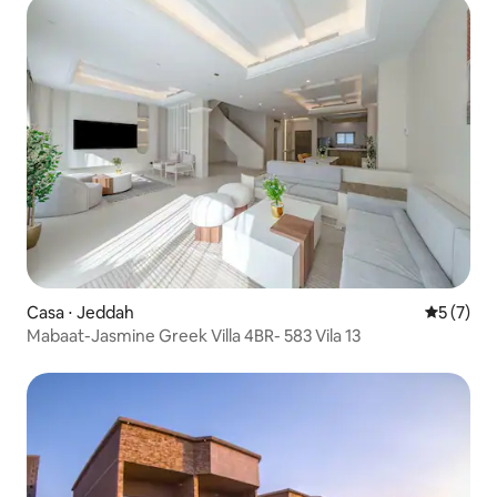
Casa ⋅ Jeddah
5 de uma 
5 (7)
Mabaat-Jasmine Greek Villa 4BR- 583 Vila 13