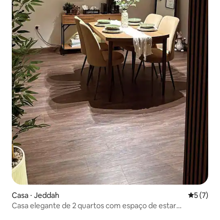
Casa ⋅ Jeddah
5 de uma 
5 (7)
Casa elegante de 2 quartos com espaço de estar
relaxante