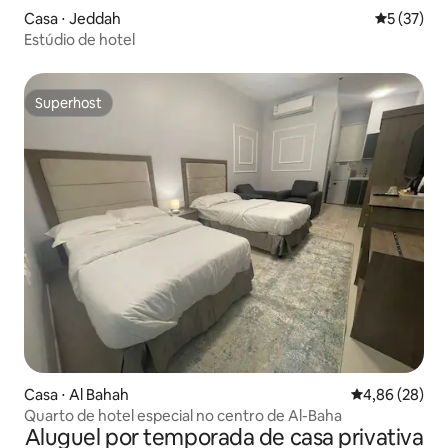
Casa ⋅ Jeddah
5 de uma a
5 (37)
Estúdio de hotel
Superhost
Superhost
Casa ⋅ Al Bahah
4,86 de uma a
4,86 (28)
Quarto de hotel especial no centro de Al-Baha
Aluguel por temporada de casa privativa