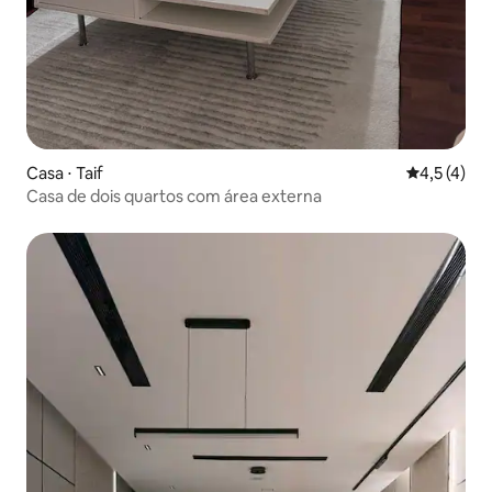
Casa ⋅ Taif
4,5 de uma 
4,5 (4)
Casa de dois quartos com área externa