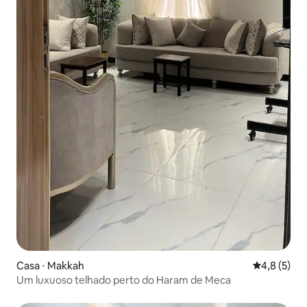
Casa ⋅ Makkah
4,8 de uma 
4,8 (5)
Um luxuoso telhado perto do Haram de Meca