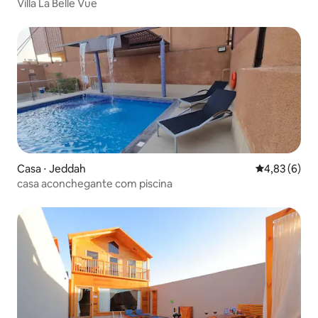
Villa La Belle Vue
Casa ⋅ Jeddah
4,83 de uma 
4,83 (6)
casa aconchegante com piscina