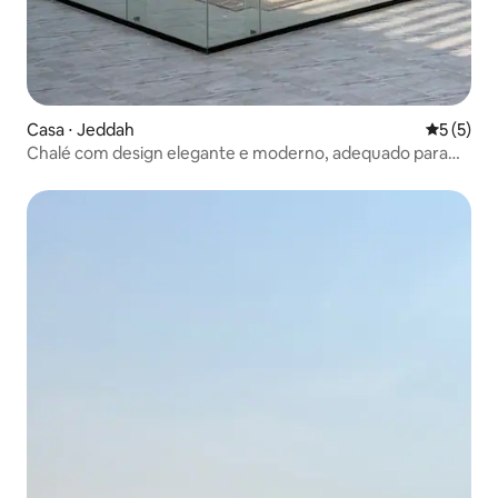
Casa ⋅ Jeddah
5 de uma 
5 (5)
Chalé com design elegante e moderno, adequado para
todas as festas