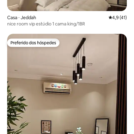
Casa ⋅ Jeddah
4,9 de uma a
4,9 (41)
nice room vip estúdio 1 cama king/1BR
Preferido dos hóspedes
Preferido dos hóspedes