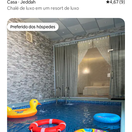
Casa ⋅ Jeddah
4,67 de uma 
4,67 (9)
Chalé de luxo em um resort de luxo
Preferido dos hóspedes
Preferido dos hóspedes