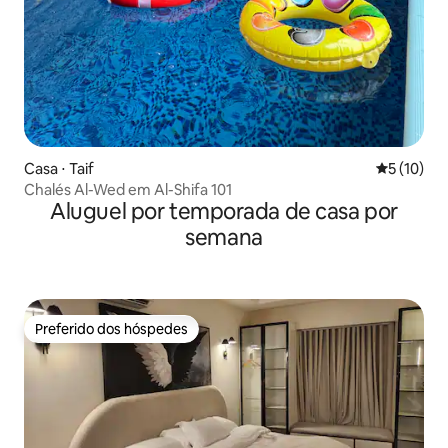
Casa ⋅ Taif
5 de uma a
5 (10)
Chalés Al-Wed em Al-Shifa 101
Aluguel por temporada de casa por
semana
Preferido dos hóspedes
Preferido dos hóspedes