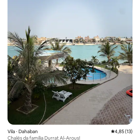
Vila ⋅ Dahaban
4,85 de uma a
4,85 (13)
Chalés da família Durrat Al-Arous!