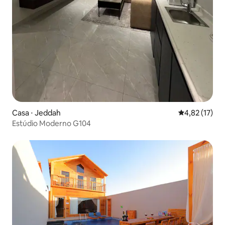
Casa ⋅ Jeddah
4,82 de uma a
4,82 (17)
Estúdio Moderno G104