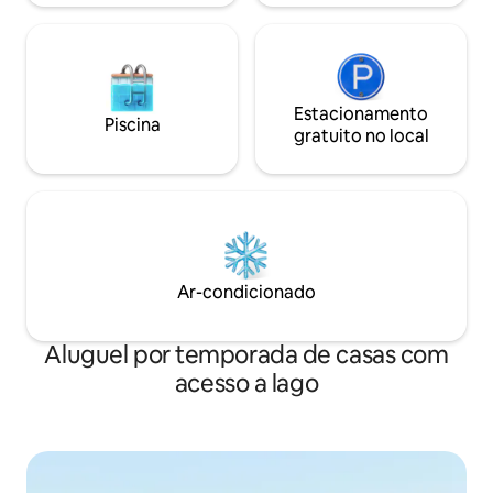
espaçosos, cozinha totalmente
lugar para ficar, 
equipada, internet de alta velocidade
luxo que você me
Famílias, viajantes de negócios,
visitantes em busca de uma localização
central ou qualquer pessoa que queira
uma acomodação de luxo perto de tudo
Estacionamento
Piscina
em Jidá.
gratuito no local
Ar-condicionado
Aluguel por temporada de casas com
acesso a lago