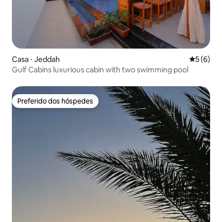
Casa ⋅ Jeddah
5 de uma 
5 (6)
Gulf Cabins luxurious cabin with two swimming pool
Preferido dos hóspedes
Preferido dos hóspedes