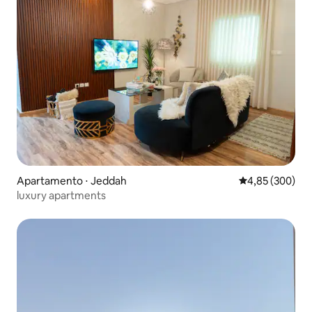
Apartamento ⋅ Jeddah
4,85 de uma ava
4,85 (300)
luxury apartments