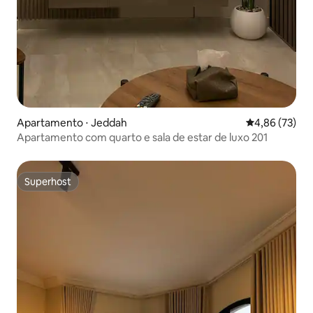
Apartamento ⋅ Jeddah
4,86 de uma a
4,86 (73)
Apartamento com quarto e sala de estar de luxo 201
Superhost
Superhost