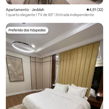
Apartamento ⋅ Jeddah
4,91 de uma a
4,91 (32)
1 quarto elegante | TV de 65" | Entrada independente
Preferido dos hóspedes
Preferido dos hóspedes