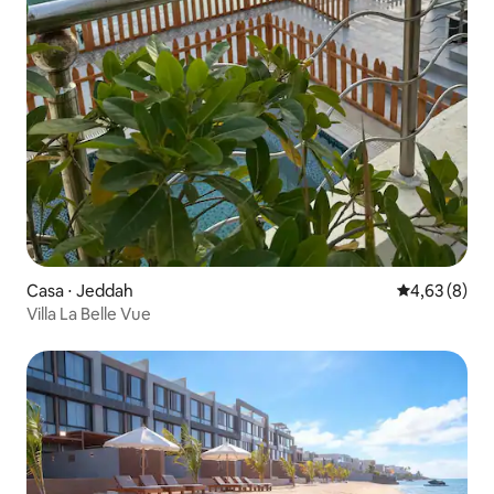
Casa ⋅ Jeddah
4,63 de uma 
4,63 (8)
Villa La Belle Vue