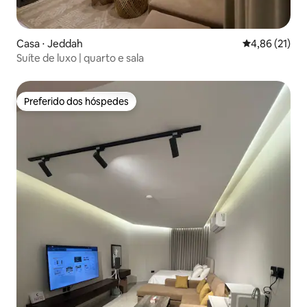
Casa ⋅ Jeddah
4,86 de uma a
4,86 (21)
Suíte de luxo | quarto e sala
Preferido dos hóspedes
Preferido dos hóspedes