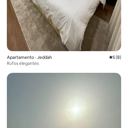
Apartamento ⋅ Jeddah
5 de uma 
5 (8)
Rufos elegantes