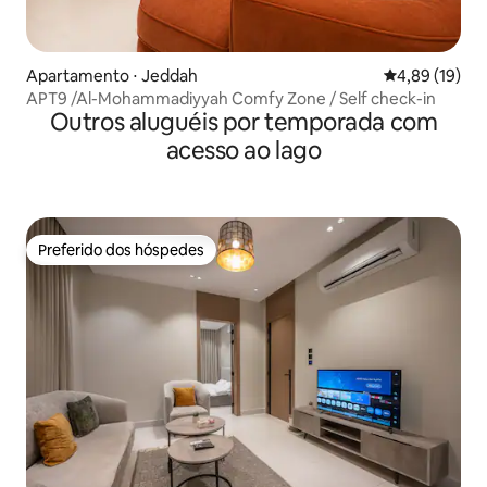
Apartamento ⋅ Jeddah
4,89 de uma a
4,89 (19)
APT9 /Al-Mohammadiyyah Comfy Zone / Self check-in
Outros aluguéis por temporada com
acesso ao lago
Preferido dos hóspedes
Preferido dos hóspedes