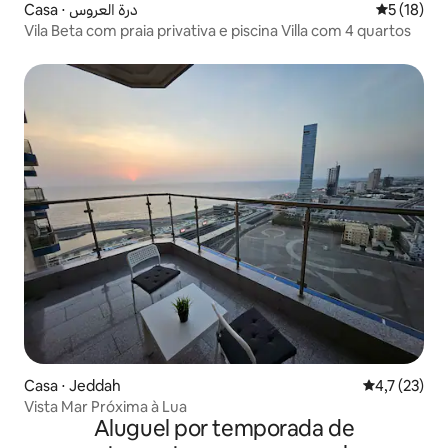
Casa ⋅ درة العروس
5 de uma a
5 (18)
Vila Beta com praia privativa e piscina Villa com 4 quartos
Casa ⋅ Jeddah
4,7 de uma a
4,7 (23)
Vista Mar Próxima à Lua
Aluguel por temporada de