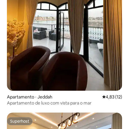
Apartamento ⋅ Jeddah
4,83 de uma a
4,83 (12)
Apartamento de luxo com vista para o mar
Superhost
Superhost