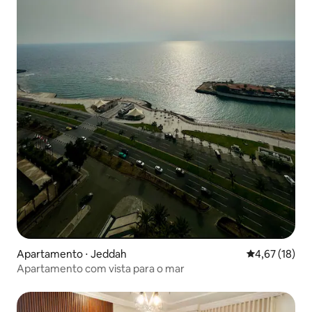
Apartamento ⋅ Jeddah
4,67 de uma a
4,67 (18)
Apartamento com vista para o mar