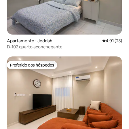
Apartamento ⋅ Jeddah
4,91 de uma a
4,91 (23)
D-102 quarto aconchegante
Preferido dos hóspedes
Preferido dos hóspedes