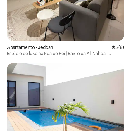
Apartamento ⋅ Jeddah
5 de uma 
5 (8)
Estúdio de luxo na Rua do Rei | Bairro da Al-Nahda |
Entrada independente C4