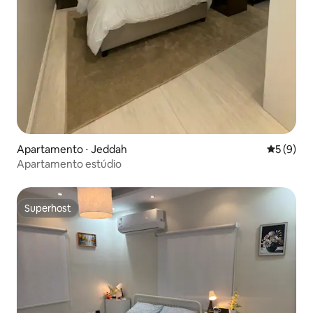
Apartamento ⋅ Jeddah
5 de uma 
5 (9)
Apartamento estúdio
Superhost
Superhost