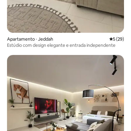
Apartamento ⋅ Jeddah
5 de uma a
5 (29)
Estúdio com design elegante e entrada independente