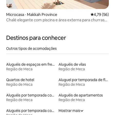
Microcasa ⋅ Makkah Province
4,79 de uma a
4,79 (56)
Chalé elegante com piscina e área externa para churrasco
no bairro de Al Khaleej, Jidá
Destinos para conhecer
Outros tipos de acomodações
Aluguéis de espaços em frente à praia
Aluguéis de vilas
Região de Meca
Região de Meca
Quartos de hotel
Aluguel por temporada de flats
Região de Meca
Região de Meca
Aluguéis por temporada com sauna
Aluguéis de apartamentos
Região de Meca
Região de Meca
Aluguéis por temporada com acesso à praia
Mostrar mais