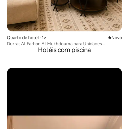
Quarto de hotel ⋅ ج1
Novo lugar
Novo
Durrat Al-Farhan Al-Mukhdouma para Unidades
Hotéis com piscina
Residenciais