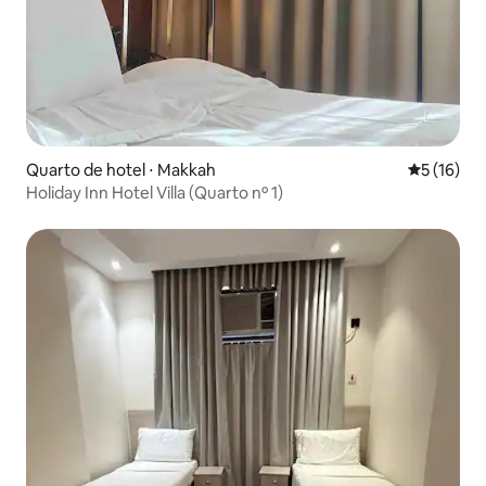
Quarto de hotel ⋅ Makkah
5 de uma a
5 (16)
Holiday Inn Hotel Villa (Quarto nº 1)