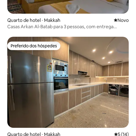
Quarto de hotel ⋅ Makkah
Novo lugar
Novo
Casas Arkan Al-Batab para 3 pessoas, com entrega
gratuita, Al-Haram
Preferido dos hóspedes
Preferido dos hóspedes
Quarto de hotel ⋅ Makkah
5 de uma a
5 (14)