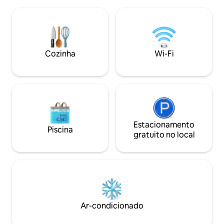
Chegue a Masjid 
internacional, mas por uma taxa para
minutos de táxi o
cada refeição, pois as refeições não
ônibus de transp
estão incluídas no preço do aluguel
funcionam 24 horas. ★ Limpo, mo
diário... Wi-Fi gratuito e lavanderia por
e privado – acess
uma taxa adicional Há também
com elevadores, 
estacionamento por uma taxa adicional.
Cozinha
Wi-Fi
roupa de cama pr
atenciosa
Estacionamento
Piscina
gratuito no local
Ar-condicionado