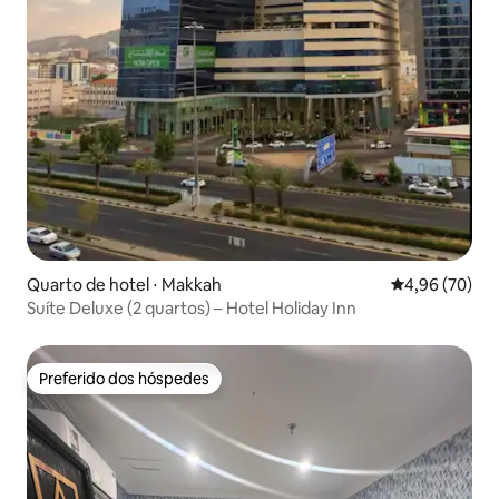
Quarto de hotel ⋅ Makkah
4,96 de uma a
4,96 (70)
Suíte Deluxe (2 quartos) – Hotel Holiday Inn
Preferido dos hóspedes
Preferido dos hóspedes