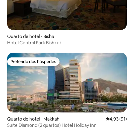
Quarto de hotel ⋅ Bisha
Hotel Central Park Bishkek
Preferido dos hóspedes
Preferido dos hóspedes
Quarto de hotel ⋅ Makkah
4,93 de uma a
4,93 (91)
Suíte Diamond (2 quartos) Hotel Holiday Inn