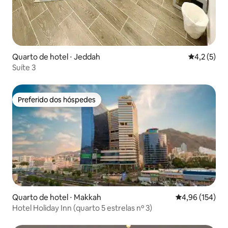
Quarto de hotel ⋅ Jeddah
4,2 de uma 
4,2 (5)
Suíte 3
Preferido dos hóspedes
Preferido dos hóspedes
Quarto de hotel ⋅ Makkah
4,96 de uma av
4,96 (154)
Hotel Holiday Inn (quarto 5 estrelas nº 3)