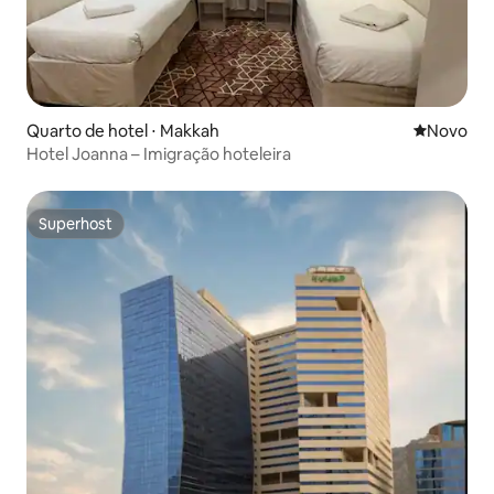
Quarto de hotel ⋅ Makkah
Novo lugar
Novo
Hotel Joanna – Imigração hoteleira
Superhost
Superhost