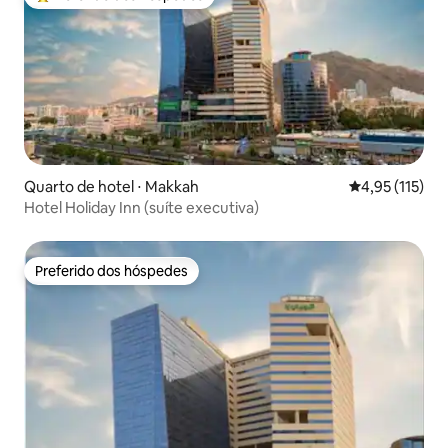
Entre os melhores preferidos dos hóspedes
Quarto de hotel ⋅ Makkah
4,95 de uma av
4,95 (115)
Hotel Holiday Inn (suíte executiva)
Preferido dos hóspedes
Preferido dos hóspedes