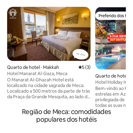
Preferido dos hó
Preferido dos hó
Quarto de hotel ⋅ Makkah
5 de uma avaliação média d
5 (3)
Hotel Manarat Al-Gaza, Meca
Quarto de hotel ⋅
O Manarat Al-Ghazah Hotel está
Hotel Holiday Inn,
localizado na cidade sagrada de Meca.
estrelas!
Bem-vindo ao Holi
Localizado a 500 metros da parte de trás
estrelas em Aziziy
da Praça da Grande Mesquita, ao lado da
privilegiada de s
nova expansão, Safa e Marwah, o hotel
todas as suas nece
tem avaliação de 4,5 estrelas e oferece
Região de Meca: comodidades
a uma curta distância a pé 
diversos tipos de quartos, incluindo
privado e elegant
populares dos hotéis
quartos familiares, quartos duplos,
moderno com hospi
quartos triplos e quartos quádruplos. O
Transporte ★ 24/7 
hotel também tem um restaurante