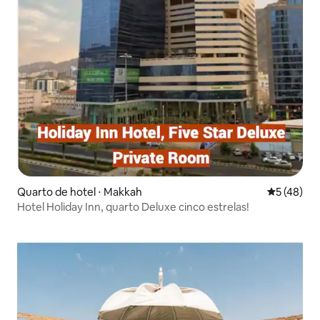
Quarto de hotel ⋅ Makkah
5 de uma a
5 (48)
Hotel Holiday Inn, quarto Deluxe cinco estrelas!