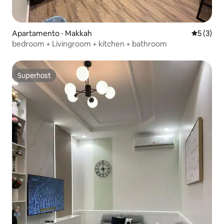
Apartamento ⋅ Makkah
5 de uma 
5 (3)
bedroom + Livingroom + kitchen + bathroom
Superhost
Superhost