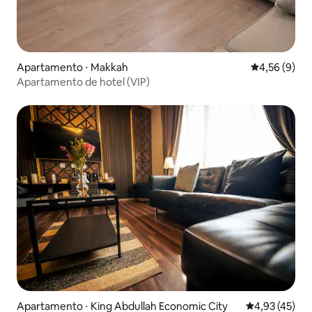
Apartamento ⋅ Makkah
4,56 de uma 
4,56 (9)
Apartamento de hotel (VIP)
Apartamento ⋅ King Abdullah Economic City
4,93 de uma a
4,93 (45)