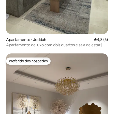
Apartamento ⋅ Jeddah
4,8 de uma 
4,8 (5)
Apartamento de luxo com dois quartos e sala de estar |
Check-in autônomo
Preferido dos hóspedes
Preferido dos hóspedes