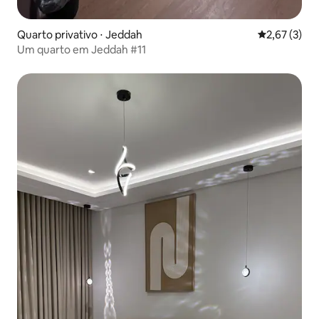
Quarto privativo ⋅ Jeddah
2,67 de uma 
2,67 (3)
Um quarto em Jeddah #11