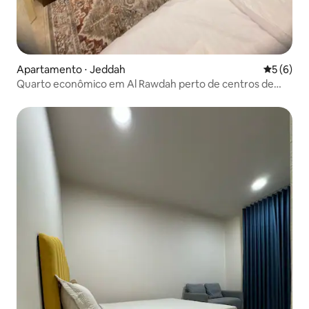
Apartamento ⋅ Jeddah
5 de uma 
5 (6)
Quarto econômico em Al Rawdah perto de centros de
negócios