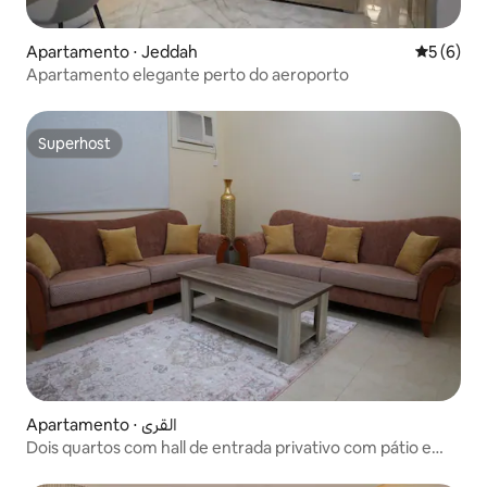
Apartamento ⋅ Jeddah
5 de uma 
5 (6)
Apartamento elegante perto do aeroporto
Superhost
Superhost
Apartamento ⋅ القرى
Dois quartos com hall de entrada privativo com pátio e
sala externa apartamento (9)