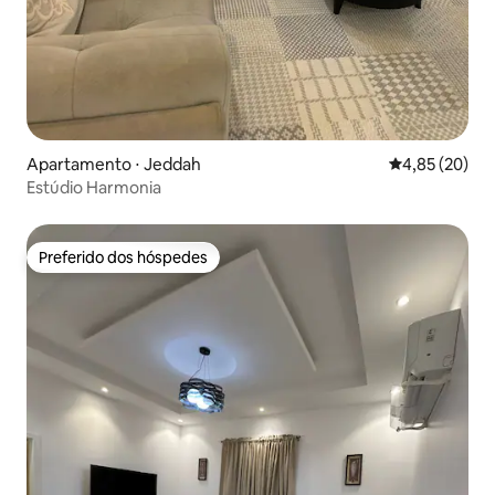
Apartamento ⋅ Jeddah
4,85 de uma a
4,85 (20)
Estúdio Harmonia
Preferido dos hóspedes
Preferido dos hóspedes