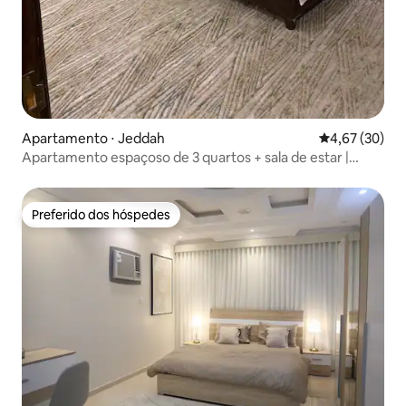
Apartamento ⋅ Jeddah
4,67 de uma a
4,67 (30)
Apartamento espaçoso de 3 quartos + sala de estar |
Perto da praia
Preferido dos hóspedes
Preferido dos hóspedes