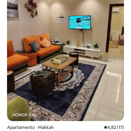
Apartamento ⋅ Makkah
4,82 de uma a
4,82 (17)