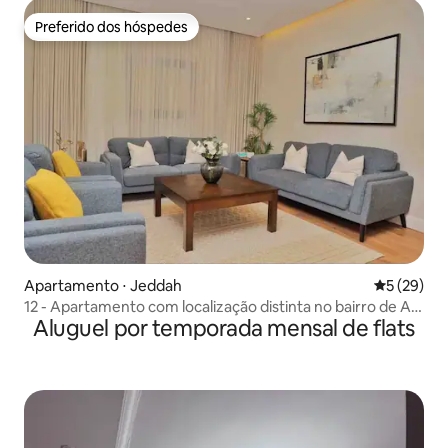
Preferido dos hóspedes
Preferido dos hóspedes
Apartamento ⋅ Jeddah
5 de uma a
5 (29)
12 - Apartamento com localização distinta no bairro de Al-
Aluguel por temporada mensal de flats
Rawdah