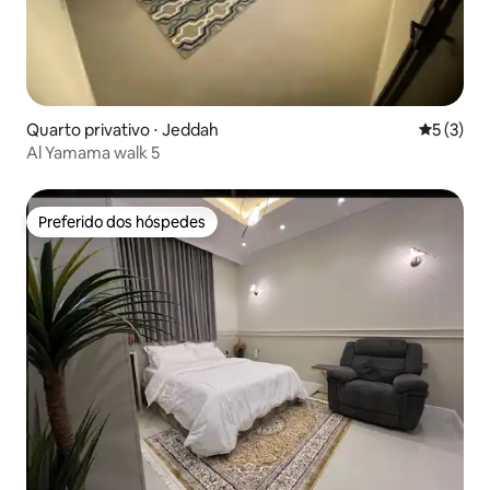
Quarto privativo ⋅ Jeddah
5 de uma 
5 (3)
Al Yamama walk 5
Preferido dos hóspedes
Preferido dos hóspedes