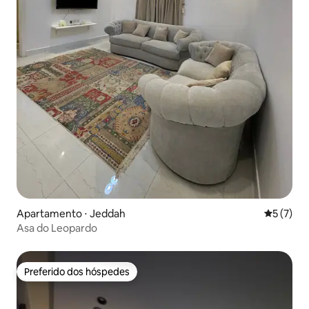
Apartamento ⋅ Jeddah
5 de uma 
5 (7)
Asa do Leopardo
Preferido dos hóspedes
Preferido dos hóspedes