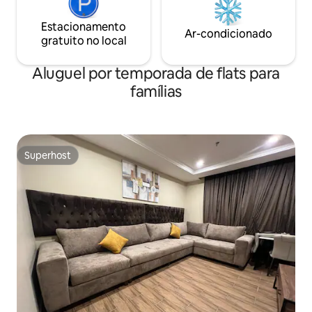
convenientes de transporte. (A limpeza
do local é a nossa garantia de ouro para
Estacionamento
Ar-condicionado
os nossos hóspedes👌🏼)
gratuito no local
Aluguel por temporada de flats para
famílias
Superhost
Superhost