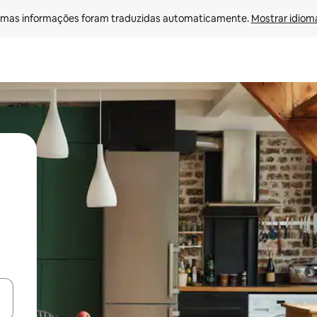
mas informações foram traduzidas automaticamente. 
Mostrar idioma
ore-os usando as seta para cima e para baixo do teclado ou tocando e