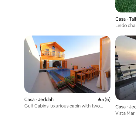
Casa ⋅ Tai
Lindo cha
estar e pi
Casa ⋅ Jeddah
5 de uma avaliação
5 (6)
Gulf Cabins luxurious cabin with two
Casa ⋅ Je
swimming pool
Vista Mar