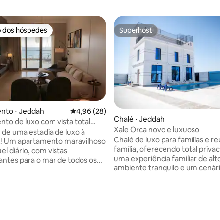
o dos hóspedes
Superhost
o dos hóspedes
Superhost
nto ⋅ Jeddah
4,96 de uma avaliação média de 5, 28 avalia
4,96 (28)
Chalé ⋅ Jeddah
to de luxo com vista total
Xale Orca novo e luxuoso
r
 de uma estadia de luxo à
Chalé de luxo para famílias e r
r! Um apartamento maravilhoso
família, oferecendo total priva
el diário, com vistas
uma experiência familiar de alt
ntes para o mar de todos os
ambiente tranquilo e um cenár
 O apartamento é composto por
atraente. Orkha Chalets é o lu
tos confortáveis e uma sala de
há lazer e onde moram os ama
de o quarto principal tem uma
tranquilidade e do conforto. É o lugar
rivativa com vista para o mar,
favorito deles. Fica perto do ma
onando momentos de
média de 5, 15 avaliações
encanta seus habitantes com 
to e tranquilidade. Aproveite a