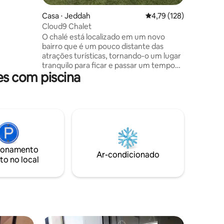
. Lá, você
ugar uma
Casa ⋅ Jeddah
4,79 de uma avaliação 
4,79 (128)
que
Cloud9 Chalet
e e a
O chalé está localizado em um novo
ens
bairro que é um pouco distante das
superfície
atrações turísticas, tornando-o um lugar
isso em
tranquilo para ficar e passar um tempo
.
s com piscina
privado com a família e os amigos. fica a
cerca de 20 a 30 minutos das principais
atividades, do centro da cidade e do
aeroporto. 🏠 No interior, você
encontrará: quadra de vôlei, piscina
externa 3x6 m (profundidade de 90 cm a
1,5 m), lounge loft externo, área de lazer
infantil, churrasqueira, tenda externa
ionamento
para 11 pessoas e mesa de jantar, sala de
Ar-condicionado
to no local
estar com (TV/Wi-Fi gratuito), quarto
para 4 pessoas, cozinha, 2 banheiros