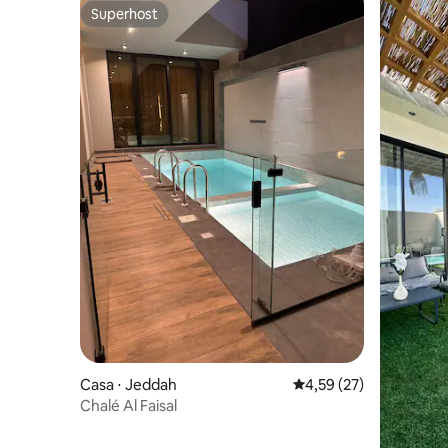
Superhost
Superhost
Casa ⋅ Jeddah
4,59 de uma avaliação 
4,59 (27)
Chalé Al Faisal