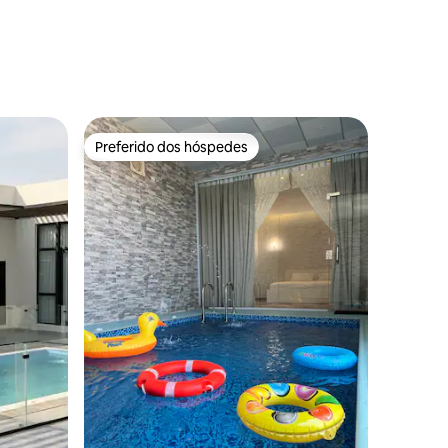
ções
Preferido dos hóspedes
Preferido dos hóspedes
ções