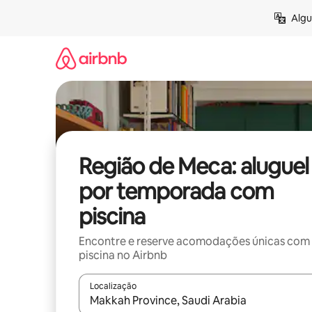
Pular
Algu
para
o
conteúdo
Região de Meca: aluguel
por temporada com
piscina
Encontre e reserve acomodações únicas com
piscina no Airbnb
Localização
Quando os resultados estiverem disponíveis, expl