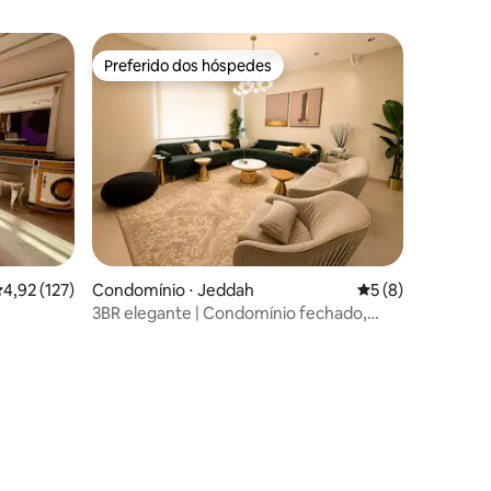
Preferido dos hóspedes
Preferido dos hóspedes
,92 de uma avaliação média de 5, 127 avaliações
4,92 (127)
Condomínio ⋅ Jeddah
5 de uma avaliaçã
5 (8)
3BR elegante | Condomínio fechado,
ala de
piscina e academia