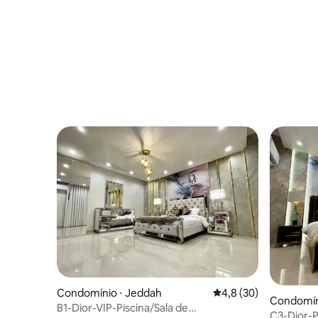
Condomínio ⋅ Jeddah
4,8 de uma avaliação 
4,8 (30)
Condomín
B1-Dior-VIP-Piscina/Sala de
C3-Dior-