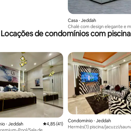
Casa ⋅ Jeddah
Chalé com design elegante e 
Locações de condomínios com piscina
adequado para todas as festas
média de 5, 30 avaliações
Condomínio ⋅ Jeddah
io ⋅ Jeddah
4,85 de uma avaliação média de 5, 41 avalia
4,85 (41)
Hermès(1) piscina/jacuzzi/sau
Premium-Pool/Sala de