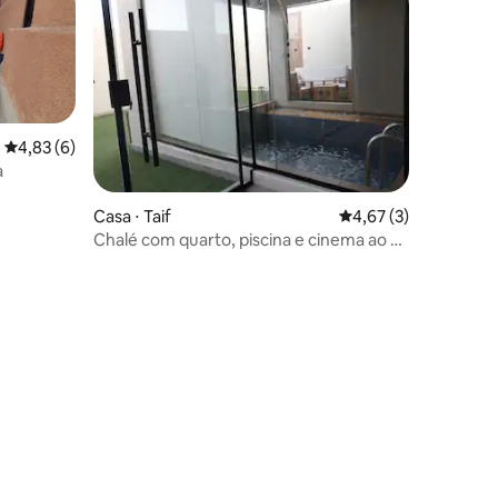
4,83 de uma avaliação média de 5, 6 avaliações
4,83 (6)
a
Casa ⋅ Taif
4,67 de uma avaliaçã
4,67 (3)
Chalé com quarto, piscina e cinema ao ar
livre