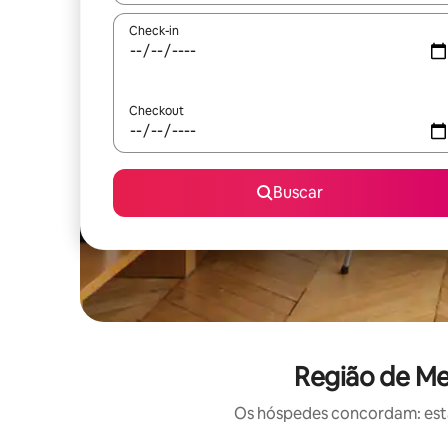
Check-in
Checkout
Buscar
Região de Me
Os hóspedes concordam: estas