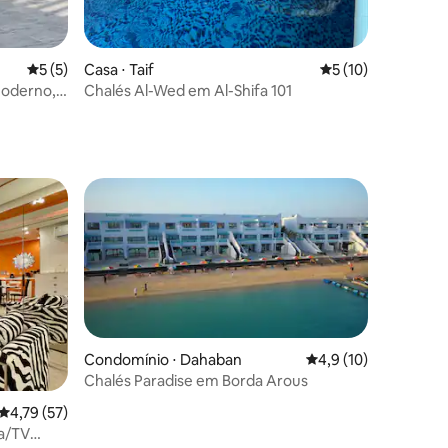
5 de uma avaliação média de 5, 5 avaliações
5 (5)
Casa ⋅ Taif
5 de uma avaliação
5 (10)
moderno,
Chalés Al-Wed em Al-Shifa 101
Condomínio ⋅ Dahaban
4,9 de uma avaliação
4,9 (10)
Chalés Paradise em Borda Arous
4,79 de uma avaliação média de 5, 57 avaliações
4,79 (57)
ções
na/TV