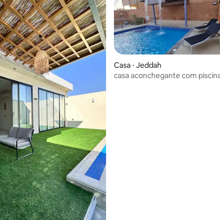
Casa ⋅ Jeddah
casa aconchegante com piscin
média de 5, 27 avaliações