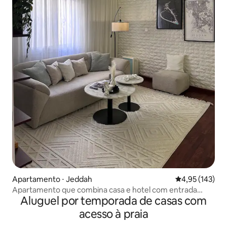
Apartamento ⋅ Jeddah
4,95 de uma av
4,95 (143)
Apartamento que combina casa e hotel com entrada
Aluguel por temporada de casas com
inteligente
acesso à praia