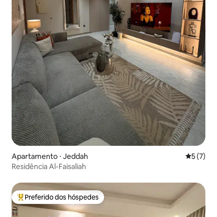
Apartamento ⋅ Jeddah
5 de uma 
5 (7)
Residência Al-Faisaliah
Preferido dos hóspedes
Entre os melhores preferidos dos hóspedes