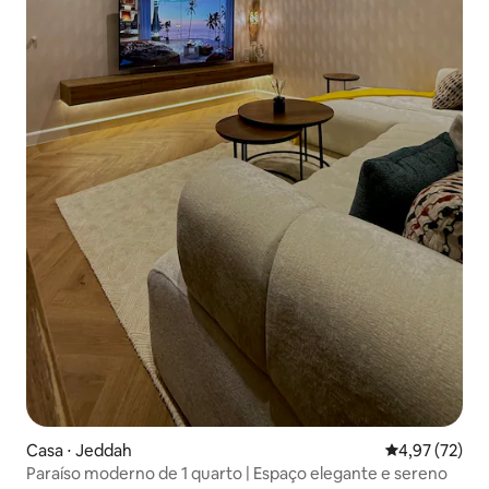
Casa ⋅ Jeddah
4,97 de uma a
4,97 (72)
Paraíso moderno de 1 quarto | Espaço elegante e sereno