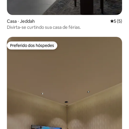
Casa ⋅ Jeddah
5 de uma 
5 (5)
Divirta-se curtindo sua casa de férias.
Preferido dos hóspedes
Preferido dos hóspedes