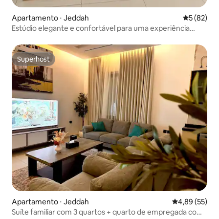
Apartamento ⋅ Jeddah
5 de uma a
5 (82)
Estúdio elegante e confortável para uma experiência
especial
Superhost
Superhost
Apartamento ⋅ Jeddah
4,89 de uma a
4,89 (55)
Suíte familiar com 3 quartos + quarto de empregada com