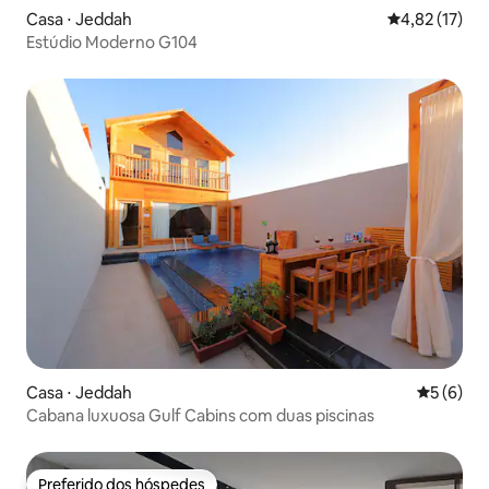
Casa ⋅ Jeddah
4,82 de uma a
4,82 (17)
Estúdio Moderno G104
Casa ⋅ Jeddah
5 de uma 
5 (6)
Cabana luxuosa Gulf Cabins com duas piscinas
Preferido dos hóspedes