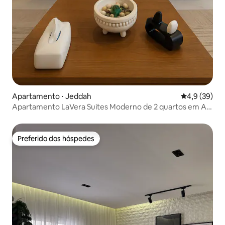
Apartamento ⋅ Jeddah
4,9 de uma a
4,9 (39)
Apartamento LaVera Suites Moderno de 2 quartos em Al
Zahra, Jeddah
Preferido dos hóspedes
Preferido dos hóspedes