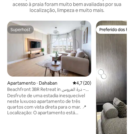
acesso à praia foram muito bem avaliadas por sua
localização, limpeza e muito mais.
Superhost
Preferido dos hó
Superhost
Preferido dos hó
Apartamento ⋅ Dahaban
4,7 de uma avaliação média de
4,7 (20)
Beachfront 3BR Retreat in درة العروس –
Sea Access
Desfrute de uma estadia inesquecível
neste luxuoso apartamento de três
quartos com vista direta para o mar. 📍
Localização: O apartamento está
localizado na área da praia de Hilimah –
Durrat Al – Arous, a poucos passos do
mar e da passarela de areia. Adequado