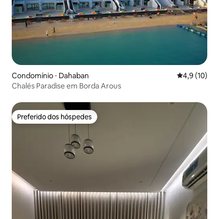
Condomínio ⋅ Dahaban
4,9 de uma a
4,9 (10)
Chalés Paradise em Borda Arous
Preferido dos hóspedes
Preferido dos hóspedes