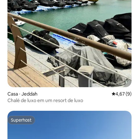
Casa ⋅ Jeddah
4,67 de uma 
4,67 (9)
Chalé de luxo em um resort de luxo
Superhost
Superhost