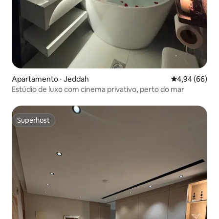
Apartamento ⋅ Jeddah
4,94 de uma av
4,94 (66)
Estúdio de luxo com cinema privativo, perto do mar
Superhost
Superhost