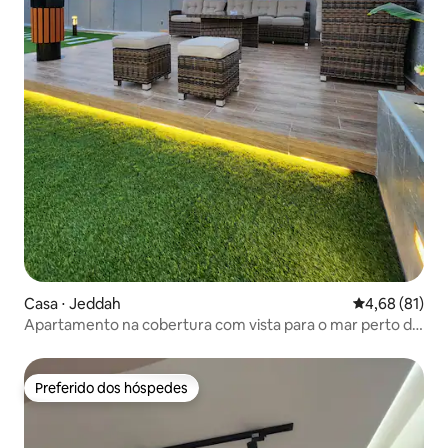
Casa ⋅ Jeddah
4,68 de uma a
4,68 (81)
Apartamento na cobertura com vista para o mar perto da
praia pública/marina do Mar Vermelho
Preferido dos hóspedes
Preferido dos hóspedes