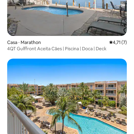
Casa ⋅ Marathon
4,71 de uma 
4,71 (7)
4QT Gulffront Aceita Cães | Piscina | Doca | Deck