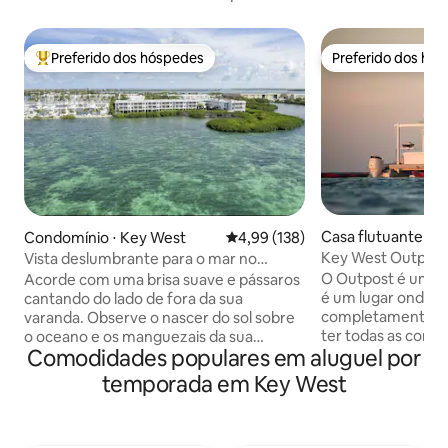
Preferido dos hóspedes
Preferido dos hó
Entre os melhores preferidos dos hóspedes
Preferido dos hó
Casa flutuante ⋅ 
Condomínio ⋅ Key West
4,99 de uma avaliação média de 
4,99 (138)
Key West Outpost:
Vista deslumbrante para o mar no
paraíso, perto de Key West
O Outpost é uma e
Acorde com uma brisa suave e pássaros
é um lugar onde v
cantando do lado de fora da sua
completamente fo
varanda. Observe o nascer do sol sobre
ter todas as como
o oceano e os manguezais da sua
Comodidades populares em aluguel por
campo privada nas
varanda privada. Desfrute de sua
redor de Key West.
privacidade ao começar o dia e, em
temporada em Key West
vida selvagem incr
seguida, aventure-se para explorar tudo
privado. Você pode
o que Key West tem a oferecer:
de caiaque ou pe
esportes aquáticos, lojas pitorescas,