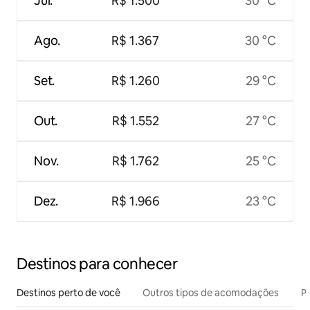
Jul.
R$ 1.500
30 °C
Ago.
R$ 1.367
30 °C
Set.
R$ 1.260
29 °C
Out.
R$ 1.552
27 °C
Nov.
R$ 1.762
25 °C
Dez.
R$ 1.966
23 °C
Destinos para conhecer
Destinos perto de você
Outros tipos de acomodações
Pr