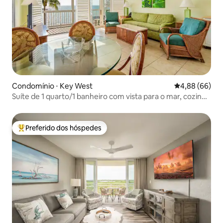
Condomínio ⋅ Key West
4,88 de uma av
4,88 (66)
Suíte de 1 quarto/1 banheiro com vista para o mar, cozinha
e sala de estar
Preferido dos hóspedes
Entre os melhores preferidos dos hóspedes