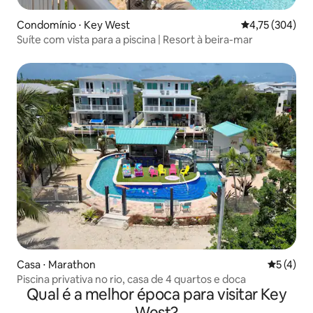
Condomínio ⋅ Key West
4,75 de uma av
4,75 (304)
Suíte com vista para a piscina | Resort à beira-mar
Casa ⋅ Marathon
5 de uma 
5 (4)
Piscina privativa no rio, casa de 4 quartos e doca
Qual é a melhor época para visitar Key
West?