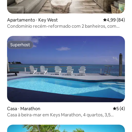
Apartamento ⋅ Key West
4,99 de uma av
4,99 (84)
Condomínio recém-reformado com 2 banheiros, com
piscina compartilhada
Superhost
Superhost
Casa ⋅ Marathon
5 de uma 
5 (4)
Casa à beira-mar em Keys Marathon, 4 quartos, 3,5
banheiros e piscina.