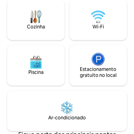
leve diretamente 
comida deliciosa, história ao seu redor e
pode adicionar pa
muito mais! Características da
melhorar a aventura. Vamos levá-l
propriedade: piscina, banheira de
a chegada e trazê-
hidromassagem, bar e cozinha Yellowfin
partida, através 
e estacionamento. Suprimentos de praia
Cozinha
Wi-Fi
outros barcos.
incluídos: coolers, equipamento de
snorkel e toalhas de praia.
Estacionamento
Piscina
gratuito no local
Ar-condicionado