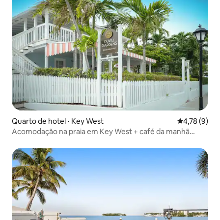
Quarto de hotel ⋅ Key West
4,78 de uma 
4,78 (9)
Acomodação na praia em Key West + café da manhã
grátis, piscina e spa