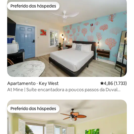
Preferido dos hóspedes
Preferido dos hóspedes
Apartamento ⋅ Key West
4,86 de uma aval
4,86 (1.733)
At Mine | Suíte encantadora a poucos passos da Duval
Street
Preferido dos hóspedes
Preferido dos hóspedes