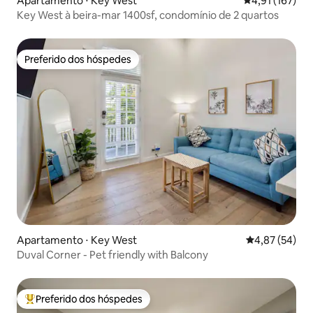
Apartamento ⋅ Key West
4,91 de uma av
4,91 (167)
Key West à beira-mar 1400sf, condomínio de 2 quartos
Preferido dos hóspedes
Preferido dos hóspedes
Apartamento ⋅ Key West
4,87 de uma a
4,87 (54)
Duval Corner - Pet friendly with Balcony
Preferido dos hóspedes
Entre os melhores preferidos dos hóspedes