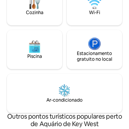
cápsulas de café, pão, geleia de
manteiga de amendoim e água
Cozinha
Wi-Fi
engarrafada. Não é permitido cozinhar,
mas você pode levar comida,
cerveja/bebidas/vinho. 🛥️🌴🎣
Estacionamento
Piscina
gratuito no local
Ar-condicionado
Outros pontos turísticos populares perto
de Aquário de Key West