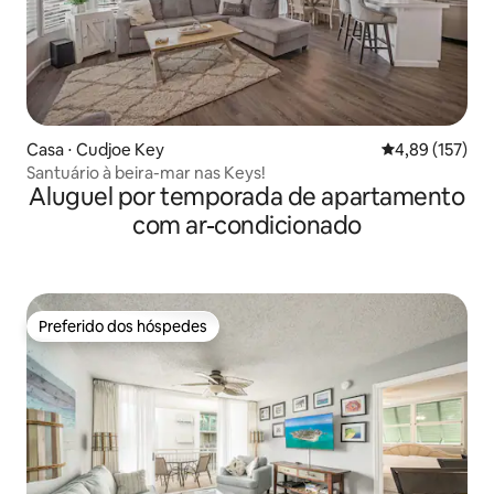
Casa ⋅ Cudjoe Key
4,89 de uma av
4,89 (157)
Santuário à beira-mar nas Keys!
Aluguel por temporada de apartamento
com ar-condicionado
Preferido dos hóspedes
Preferido dos hóspedes