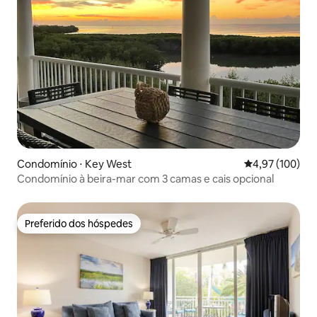
Condomínio ⋅ Key West
4,97 de uma av
4,97 (100)
Condomínio à beira-mar com 3 camas e cais opcional
Preferido dos hóspedes
Preferido dos hóspedes