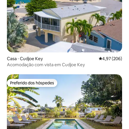
Casa ⋅ Cudjoe Key
4,97 de uma ava
4,97 (206)
Acomodação com vista em Cudjoe Key
Preferido dos hóspedes
Preferido dos hóspedes