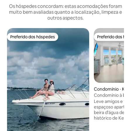
Os hóspedes concordam: estas acomodações foram
muito bem avaliadas quanto a localização, limpeza e
outros aspectos.
Preferido dos hóspedes
Preferido dos hó
Preferido dos hóspedes
Preferido dos hó
Condomínio ⋅ Key
Condomínio à beir
piscina perto da Du
Leve amigos e fami
de estimação
espaçoso apartam
beira d'água de 12
histórico de Key 
cozinha completa,
plano aberto e um