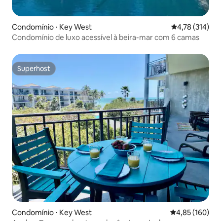
Condomínio ⋅ Key West
4,78 de uma av
4,78 (314)
Condomínio de luxo acessível à beira-mar com 6 camas
Superhost
Superhost
Condomínio ⋅ Key West
4,85 de uma av
4,85 (160)