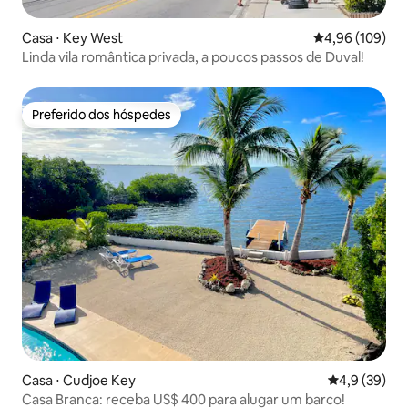
Casa ⋅ Key West
4,96 de uma av
4,96 (109)
Linda vila romântica privada, a poucos passos de Duval!
Preferido dos hóspedes
Preferido dos hóspedes
Casa ⋅ Cudjoe Key
4,9 de uma a
4,9 (39)
Casa Branca: receba US$ 400 para alugar um barco!