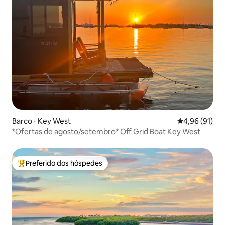
Barco ⋅ Key West
4,96 de uma a
4,96 (91)
*Ofertas de agosto/setembro* Off Grid Boat Key West
Preferido dos hóspedes
Entre os melhores preferidos dos hóspedes