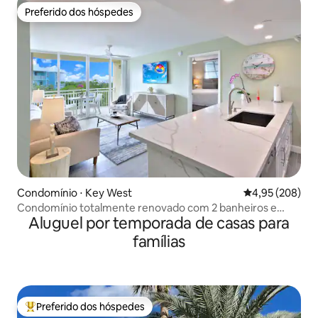
Preferido dos hóspedes
Preferido dos hóspedes
Condomínio ⋅ Key West
4,95 de uma ava
4,95 (208)
Condomínio totalmente renovado com 2 banheiros e
Aluguel por temporada de casas para
piscina compartilhada!
famílias
Preferido dos hóspedes
Entre os melhores preferidos dos hóspedes