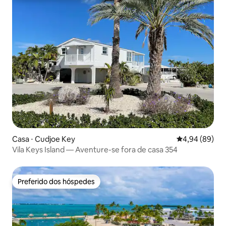
Casa ⋅ Cudjoe Key
4,94 de uma av
4,94 (89)
Vila Keys Island — Aventure-se fora de casa 354
Preferido dos hóspedes
Preferido dos hóspedes