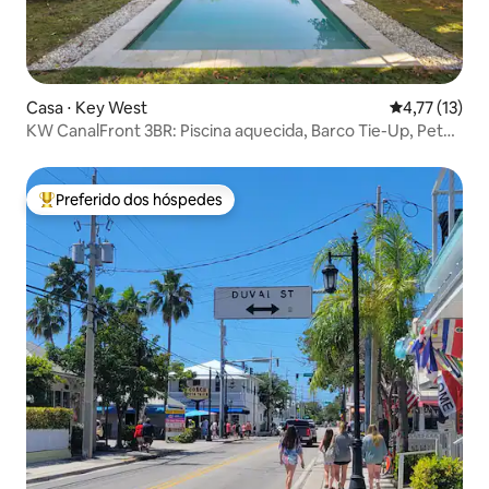
Casa ⋅ Key West
4,77 de uma a
4,77 (13)
KW CanalFront 3BR: Piscina aquecida, Barco Tie-Up, Pet
OK
Preferido dos hóspedes
Entre os melhores preferidos dos hóspedes