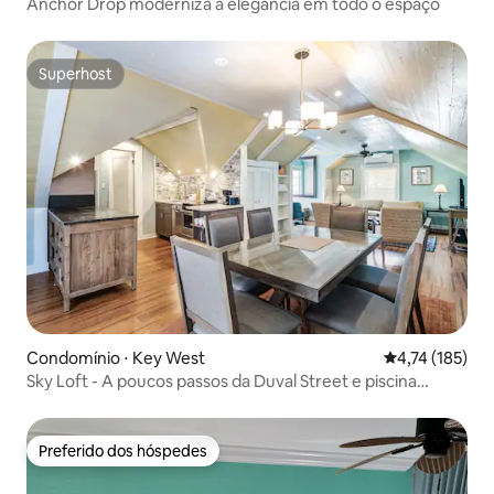
Anchor Drop moderniza a elegância em todo o espaço
Superhost
Superhost
Condomínio ⋅ Key West
4,74 de uma av
4,74 (185)
Sky Loft - A poucos passos da Duval Street e piscina
compartilhada
Preferido dos hóspedes
Preferido dos hóspedes