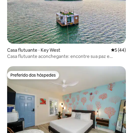
Casa flutuante ⋅ Key West
5 de uma a
5 (44)
Casa flutuante aconchegante: encontre sua paz e
equilíbrio
Preferido dos hóspedes
Preferido dos hóspedes