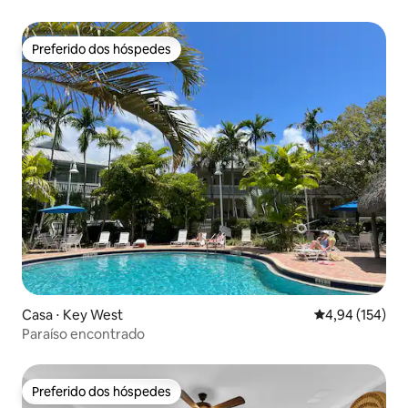
Preferido dos hóspedes
Preferido dos hóspedes
Casa ⋅ Key West
4,94 de uma av
4,94 (154)
Paraíso encontrado
Preferido dos hóspedes
Preferido dos hóspedes