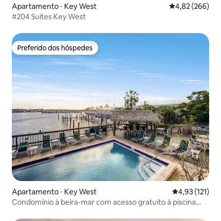
Apartamento ⋅ Key West
4,82 de uma ava
4,82 (266)
#204 Suítes Key West
Preferido dos hóspedes
Preferido dos hóspedes
Apartamento ⋅ Key West
4,93 de uma av
4,93 (121)
Condomínio à beira-mar com acesso gratuito à piscina
2B2B em Key West