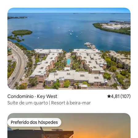
Condomínio ⋅ Key West
4,81 de uma av
4,81 (107)
Suíte de um quarto | Resort à beira-mar
Preferido dos hóspedes
Preferido dos hóspedes