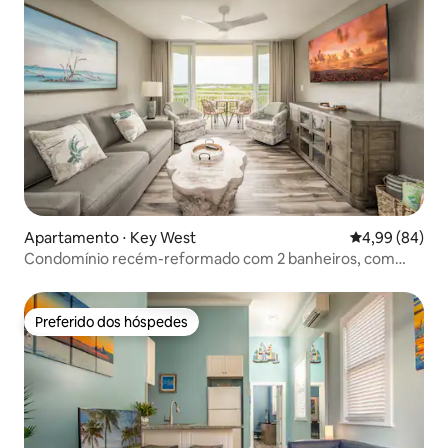
Apartamento ⋅ Key West
4,99 de uma av
4,99 (84)
Condomínio recém-reformado com 2 banheiros, com
piscina compartilhada
Preferido dos hóspedes
Preferido dos hóspedes