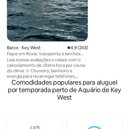
com vista para a ma
Atracação dispon
de limpeza de pei
comercial, perfeit
barco e pesca. Loc
milha da Duval Str
e da Casa Heming
incluem uma piscin
churrasqueiras, e
Barco ⋅ Key West
4,9 de uma avaliação média de 
4,9 (243)
elevador e entrad
Fique em Roxie: transporte e lanches
grátis, traga sua bebida
Leia nossas avaliações e relaxe com o
cancelamento de última hora por causa
do clima! 🌞 Chuveiro, banheiro e
energia para recarregar telefones,
Comodidades populares para aluguel
celular completo. Desfrute de uma ou
duas noites tranquilas na água!
por temporada perto de Aquário de Key
Estacionamento gratuito e um
West
transporte de ida e volta gratuito
de/para Roxie por noite de estadia! Roxie
está ancorada em uma lagoa de cerca
de 1 metro. Vivemos em um barco a
meia milha de distância se precisar de
alguma coisa! Roxie tem uma Keurig,