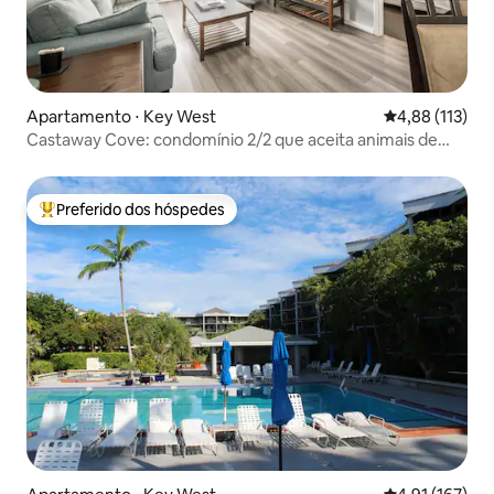
Apartamento ⋅ Key West
4,88 de uma av
4,88 (113)
Castaway Cove: condomínio 2/2 que aceita animais de
estimação perto da praia!
Preferido dos hóspedes
Entre os melhores preferidos dos hóspedes