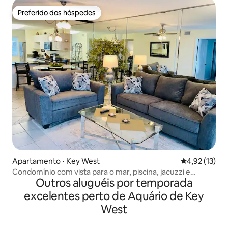
Preferido dos hóspedes
Preferido dos hóspedes
Apartamento ⋅ Key West
4,92 de uma a
4,92 (13)
Condomínio com vista para o mar, piscina, jacuzzi e
Outros aluguéis por temporada
quadra de tênis
excelentes perto de Aquário de Key
West