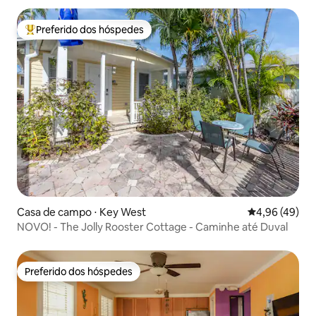
Preferido dos hóspedes
Entre os melhores preferidos dos hóspedes
Casa de campo ⋅ Key West
4,96 de uma a
4,96 (49)
NOVO! - The Jolly Rooster Cottage - Caminhe até Duval
Preferido dos hóspedes
Preferido dos hóspedes