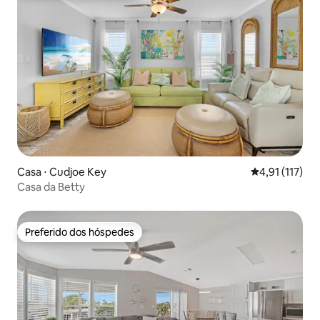
Casa ⋅ Cudjoe Key
4,91 de uma av
4,91 (117)
Casa da Betty
Preferido dos hóspedes
Preferido dos hóspedes