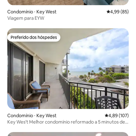
Condomínio ⋅ Key West
4,99 de uma a
4,99 (85)
Viagem para EYW
Preferido dos hóspedes
Preferido dos hóspedes
Condomínio ⋅ Key West
4,89 de uma av
4,89 (107)
Key Wes't Melhor condomínio reformado a 5 minutos de
Smathers