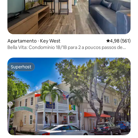
Apartamento ⋅ Key West
4,98 de uma av
4,98 (561)
Bella Vita: Condomínio 1B/1B para 2 a poucos passos de
Duval
Superhost
Superhost