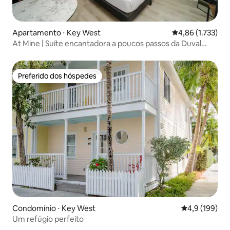
Apartamento ⋅ Key West
4,86 de uma aval
4,86 (1.733)
At Mine | Suíte encantadora a poucos passos da Duval
Street
Preferido dos hóspedes
Preferido dos hóspedes
Condomínio ⋅ Key West
4,9 de uma av
4,9 (199)
Um refúgio perfeito