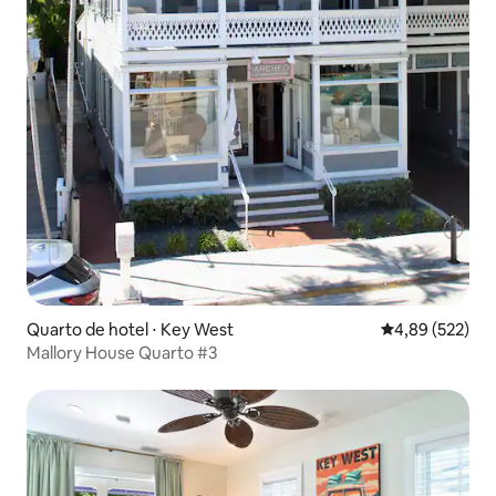
Quarto de hotel ⋅ Key West
4,89 de uma av
4,89 (522)
Mallory House Quarto #3