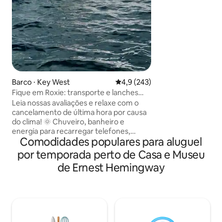
hidromassagem, u
segundo andar e um
você terá tudo o q
relaxar no paraíso.
hóspedes, é um par
poucos passos de r
praias de nível mu
aproveite a vida n
de clicar no ícone 
Barco ⋅ Key West
4,9 de uma avaliação média de 
4,9 (243)
consultar mais tar
Fique em Roxie: transporte e lanches
grátis, traga sua bebida
Leia nossas avaliações e relaxe com o
cancelamento de última hora por causa
do clima! 🌞 Chuveiro, banheiro e
energia para recarregar telefones,
Comodidades populares para aluguel
celular completo. Desfrute de uma ou
duas noites tranquilas na água!
por temporada perto de Casa e Museu
Estacionamento gratuito e um
de Ernest Hemingway
transporte de ida e volta gratuito
de/para Roxie por noite de estadia! Roxie
está ancorada em uma lagoa de cerca
de 1 metro. Vivemos em um barco a
meia milha de distância se precisar de
alguma coisa! Roxie tem uma Keurig,