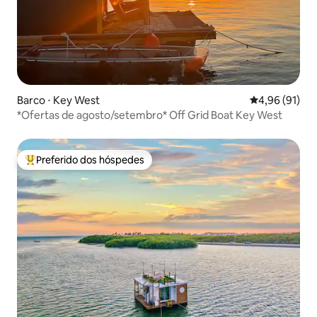
Barco ⋅ Key West
4,96 de uma a
4,96 (91)
*Ofertas de agosto/setembro* Off Grid Boat Key West
Preferido dos hóspedes
Entre os melhores preferidos dos hóspedes