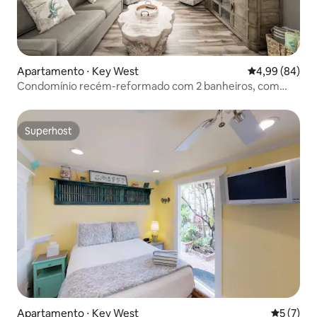
Apartamento ⋅ Key West
4,99 de uma av
4,99 (84)
Condomínio recém-reformado com 2 banheiros, com
piscina compartilhada
Superhost
Superhost
Apartamento ⋅ Key West
5 de uma 
5 (7)