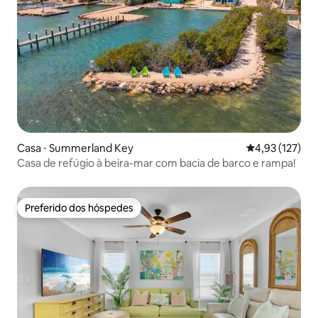
Casa ⋅ Summerland Key
4,93 de uma av
4,93 (127)
Casa de refúgio à beira-mar com bacia de barco e rampa!
Preferido dos hóspedes
Preferido dos hóspedes