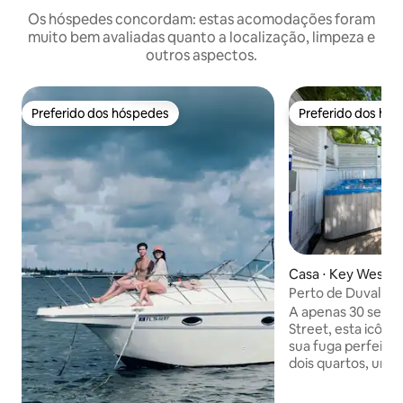
Os hóspedes concordam: estas acomodações foram
muito bem avaliadas quanto a localização, limpeza e
outros aspectos.
Preferido dos hóspedes
Preferido dos hó
Preferido dos hóspedes
Preferido dos hó
Casa ⋅ Key West
Perto de Duval: b
hidromassagem, 6 
A apenas 30 segun
privilegiada
Street, esta icôni
sua fuga perfeita
dois quartos, um 
completa e vantage
livre, como uma b