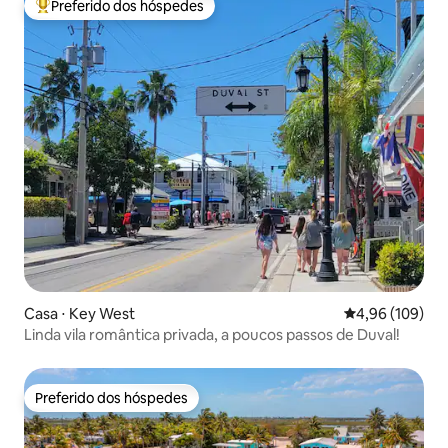
Preferido dos hóspedes
Entre os melhores preferidos dos hóspedes
Casa ⋅ Key West
4,96 de uma av
4,96 (109)
Linda vila romântica privada, a poucos passos de Duval!
Preferido dos hóspedes
Preferido dos hóspedes