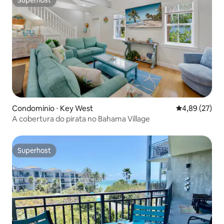
Superhost
Superhost
Condomínio ⋅ Key West
4,89 de uma a
4,89 (27)
A cobertura do pirata no Bahama Village
Superhost
Superhost