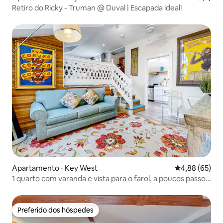
Retiro do Ricky - Truman @ Duval | Escapada ideal!
Apartamento ⋅ Key West
4,88 de uma a
4,88 (65)
1 quarto com varanda e vista para o farol, a poucos passos
de Duval
Preferido dos hóspedes
Preferido dos hóspedes