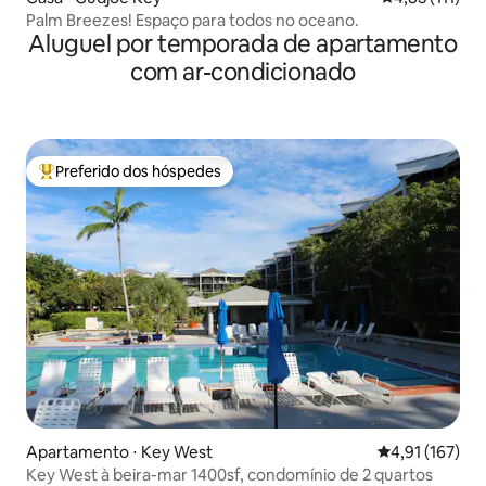
Palm Breezes! Espaço para todos no oceano.
Aluguel por temporada de apartamento
com ar-condicionado
Preferido dos hóspedes
Entre os melhores preferidos dos hóspedes
Apartamento ⋅ Key West
4,91 de uma av
4,91 (167)
Key West à beira-mar 1400sf, condomínio de 2 quartos