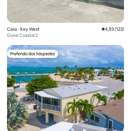
Casa ⋅ Key West
4,93 de uma av
4,93 (123)
Gone Coastal 2
Preferido dos hóspedes
Preferido dos hóspedes