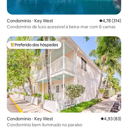
Condomínio ⋅ Key West
4,78 de uma av
4,78 (314)
Condomínio de luxo acessível à beira-mar com 6 camas
Preferido dos hóspedes
Entre os melhores preferidos dos hóspedes
Condomínio ⋅ Key West
4,93 de uma a
4,93 (83)
Condomínio bem iluminado no paraíso