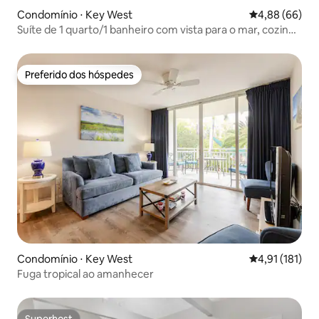
Condomínio ⋅ Key West
4,88 de uma av
4,88 (66)
Suíte de 1 quarto/1 banheiro com vista para o mar, cozinha
e sala de estar
Preferido dos hóspedes
Preferido dos hóspedes
Condomínio ⋅ Key West
4,91 de uma av
4,91 (181)
Fuga tropical ao amanhecer