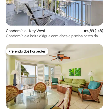
Condomínio ⋅ Key West
4,89 de uma av
4,89 (148)
Condomínio à beira d'água com doca e piscina perto da
Duval Street
Preferido dos hóspedes
Preferido dos hóspedes