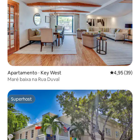
Apartamento ⋅ Key West
4,95 de uma a
4,95 (39)
Maré baixa na Rua Duval
Superhost
Superhost