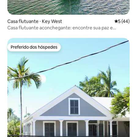
Casa flutuante ⋅ Key West
5 de uma a
5 (44)
Casa flutuante aconchegante: encontre sua paz e
equilíbrio
Preferido dos hóspedes
Preferido dos hóspedes