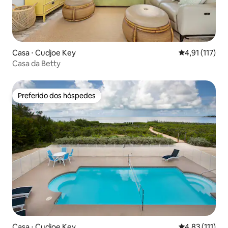
Casa ⋅ Cudjoe Key
4,91 de uma av
4,91 (117)
Casa da Betty
Preferido dos hóspedes
Preferido dos hóspedes
Casa ⋅ Cudjoe Key
4,83 de uma av
4,83 (111)