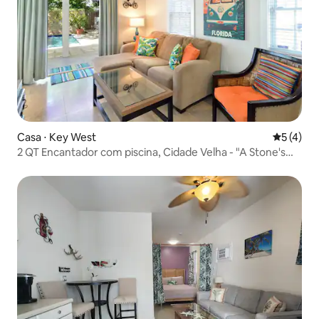
Casa ⋅ Key West
5 de uma 
5 (4)
2 QT Encantador com piscina, Cidade Velha - "A Stone's
Throw"