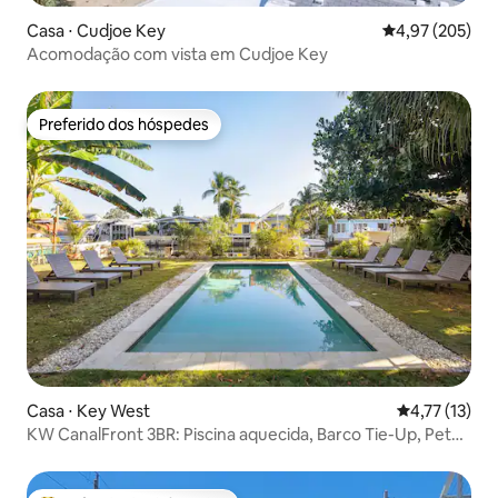
Casa ⋅ Cudjoe Key
4,97 de uma av
4,97 (205)
Acomodação com vista em Cudjoe Key
Preferido dos hóspedes
Preferido dos hóspedes
Casa ⋅ Key West
4,77 de uma a
4,77 (13)
KW CanalFront 3BR: Piscina aquecida, Barco Tie-Up, Pet
OK