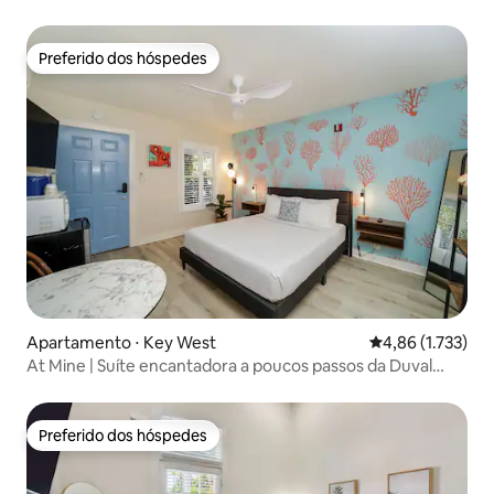
Preferido dos hóspedes
Preferido dos hóspedes
Apartamento ⋅ Key West
4,86 de uma aval
4,86 (1.733)
At Mine | Suíte encantadora a poucos passos da Duval
Street
Preferido dos hóspedes
Preferido dos hóspedes