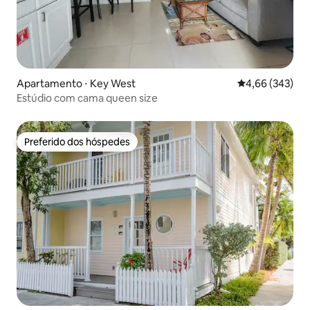
Apartamento ⋅ Key West
4,66 de uma ava
4,66 (343)
Estúdio com cama queen size
Preferido dos hóspedes
Preferido dos hóspedes