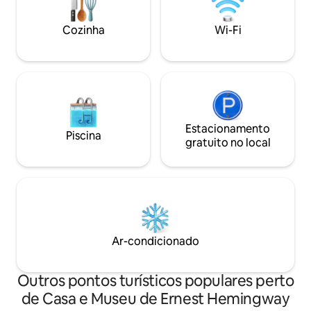
cápsulas de café, pão, geleia de
manteiga de amendoim e água
Cozinha
Wi-Fi
engarrafada. Não é permitido cozinhar,
mas você pode levar comida,
cerveja/bebidas/vinho. 🛥️🌴🎣
Estacionamento
Piscina
gratuito no local
Ar-condicionado
Outros pontos turísticos populares perto
de Casa e Museu de Ernest Hemingway