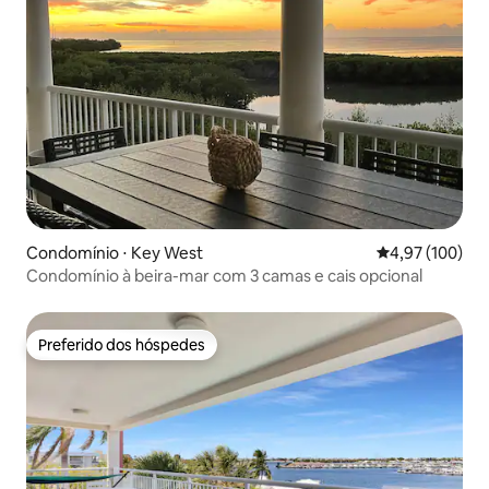
Condomínio ⋅ Key West
4,97 de uma av
4,97 (100)
Condomínio à beira-mar com 3 camas e cais opcional
Preferido dos hóspedes
Preferido dos hóspedes