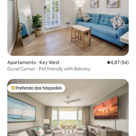
Apartamento ⋅ Key West
4,87 de uma a
4,87 (54)
Duval Corner - Pet friendly with Balcony
Preferido dos hóspedes
Entre os melhores preferidos dos hóspedes