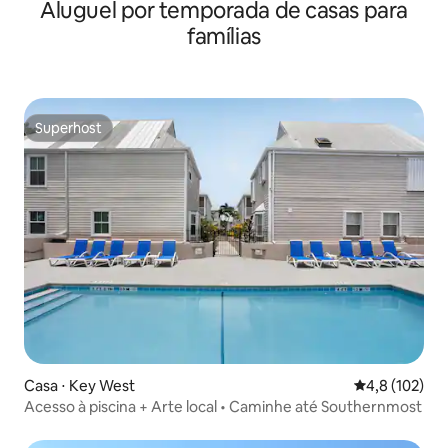
Aluguel por temporada de casas para
famílias
Superhost
Superhost
Casa ⋅ Key West
4,8 de uma av
4,8 (102)
Acesso à piscina + Arte local • Caminhe até Southernmost