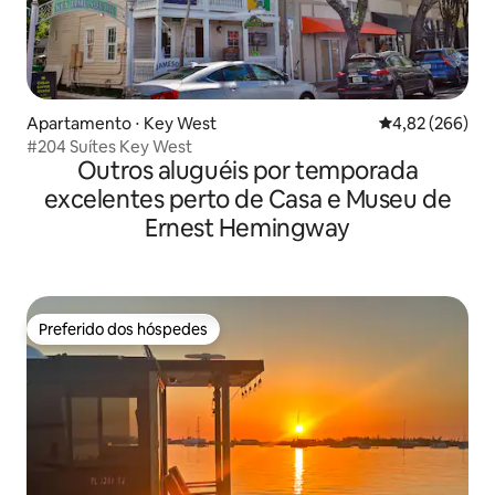
Apartamento ⋅ Key West
4,82 de uma ava
4,82 (266)
#204 Suítes Key West
Outros aluguéis por temporada
excelentes perto de Casa e Museu de
Ernest Hemingway
Preferido dos hóspedes
Preferido dos hóspedes