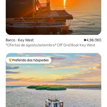
Barco ⋅ Key West
4,96 de uma av
4,96 (90)
*Ofertas de agosto/setembro* Off Grid Boat Key West
Preferido dos hóspedes
Entre os melhores preferidos dos hóspedes