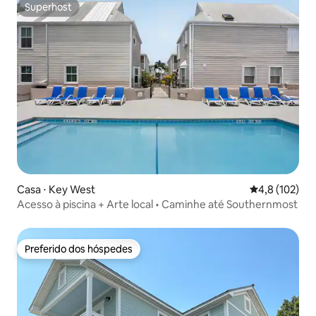
Superhost
Superhost
Casa ⋅ Key West
4,8 de uma av
4,8 (102)
Acesso à piscina + Arte local • Caminhe até Southernmost
Preferido dos hóspedes
Preferido dos hóspedes