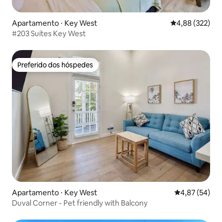
Apartamento ⋅ Key West
4,88 de uma av
4,88 (322)
#203 Suítes Key West
Preferido dos hóspedes
Preferido dos hóspedes
Apartamento ⋅ Key West
4,87 de uma a
4,87 (54)
Duval Corner - Pet friendly with Balcony