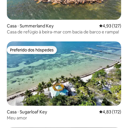
Casa ⋅ Summerland Key
4,93 de uma av
4,93 (127)
Casa de refúgio à beira-mar com bacia de barco e rampa!
Preferido dos hóspedes
Preferido dos hóspedes
Casa ⋅ Sugarloaf Key
4,83 de uma av
4,83 (172)
Meu amor