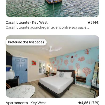
Casa flutuante ⋅ Key West
5 de uma a
5 (44)
Casa flutuante aconchegante: encontre sua paz e
equilíbrio
Preferido dos hóspedes
Preferido dos hóspedes
Apartamento ⋅ Key West
4,86 de uma aval
4,86 (1.729)