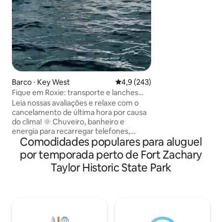
aparelhos S/S e co
e bicicletas gratui
todas as comodid
do Condomínio Res
piscina aquecida, ja
tênis, quadras de
área de natação n
com combustível,
estação de lavag
Barco ⋅ Key West
4,9 de uma avaliação média de 
4,9 (243)
conveniência no lo
Fique em Roxie: transporte e lanches
grátis, traga sua bebida
Leia nossas avaliações e relaxe com o
cancelamento de última hora por causa
do clima! 🌞 Chuveiro, banheiro e
energia para recarregar telefones,
Comodidades populares para aluguel
celular completo. Desfrute de uma ou
duas noites tranquilas na água!
por temporada perto de Fort Zachary
Estacionamento gratuito e um
Taylor Historic State Park
transporte de ida e volta gratuito
de/para Roxie por noite de estadia! Roxie
está ancorada em uma lagoa de cerca
de 1 metro. Vivemos em um barco a
meia milha de distância se precisar de
alguma coisa! Roxie tem uma Keurig,