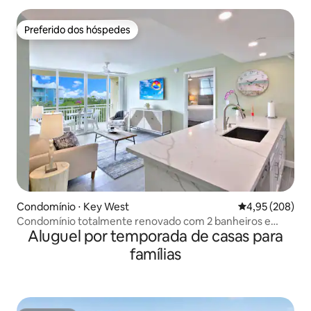
Preferido dos hóspedes
Preferido dos hóspedes
Condomínio ⋅ Key West
4,95 de uma ava
4,95 (208)
Condomínio totalmente renovado com 2 banheiros e
Aluguel por temporada de casas para
piscina compartilhada!
famílias