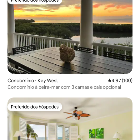
Preferido dos hóspedes
Condomínio ⋅ Key West
4,97 de uma av
4,97 (100)
Condomínio à beira-mar com 3 camas e cais opcional
Preferido dos hóspedes
Preferido dos hóspedes