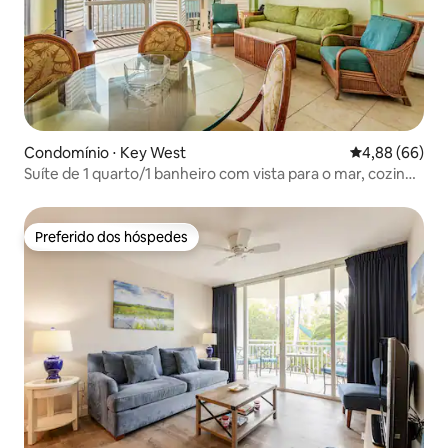
Condomínio ⋅ Key West
4,88 de uma av
4,88 (66)
Suíte de 1 quarto/1 banheiro com vista para o mar, cozinha
e sala de estar
Preferido dos hóspedes
Preferido dos hóspedes