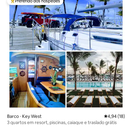
Preferido dos hóspedes
Entre os melhores preferidos dos hóspedes
Barco ⋅ Key West
4,94 de uma a
4,94 (18)
3 quartos em resort, piscinas, caiaque e traslado grátis