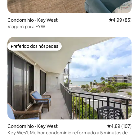
Condomínio ⋅ Key West
4,99 de uma a
4,99 (85)
Viagem para EYW
Preferido dos hóspedes
Preferido dos hóspedes
Condomínio ⋅ Key West
4,89 de uma av
4,89 (107)
Key Wes't Melhor condomínio reformado a 5 minutos de
Smathers