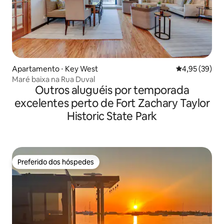
Apartamento ⋅ Key West
4,95 de uma a
4,95 (39)
Maré baixa na Rua Duval
Outros aluguéis por temporada
excelentes perto de Fort Zachary Taylor
Historic State Park
Preferido dos hóspedes
Preferido dos hóspedes