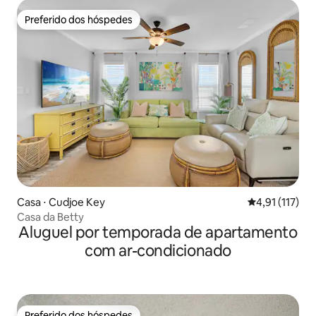
Preferido dos hóspedes
Preferido dos hóspedes
Casa ⋅ Cudjoe Key
4,91 de uma av
4,91 (117)
Casa da Betty
Aluguel por temporada de apartamento
com ar-condicionado
Preferido dos hóspedes