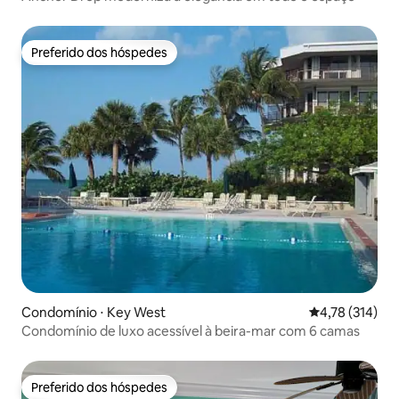
Preferido dos hóspedes
Preferido dos hóspedes
Condomínio ⋅ Key West
4,78 de uma av
4,78 (314)
Condomínio de luxo acessível à beira-mar com 6 camas
Preferido dos hóspedes
Preferido dos hóspedes