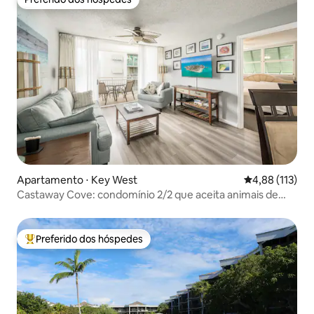
Preferido dos hóspedes
Apartamento ⋅ Key West
4,88 de uma av
4,88 (113)
Castaway Cove: condomínio 2/2 que aceita animais de
estimação perto da praia!
Preferido dos hóspedes
Entre os melhores preferidos dos hóspedes