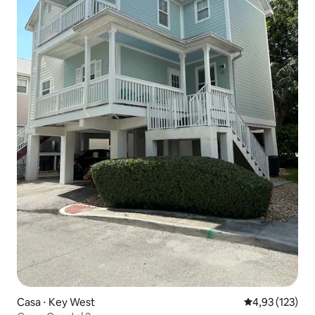
Casa ⋅ Key West
4,93 de uma av
4,93 (123)