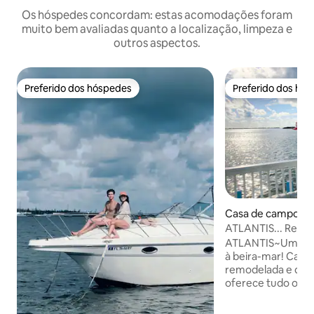
Os hóspedes concordam: estas acomodações foram
muito bem avaliadas quanto a localização, limpeza e
outros aspectos.
Preferido dos hóspedes
Preferido dos hó
Preferido dos hóspedes
Preferido dos hó
Casa de campo ⋅ 
y
ATLANTIS... Retir
beira-mar!
ATLANTIS~Um reti
à beira-mar! Casa de campo totalmente
remodelada e dire
oferece tudo o qu
escapadinha perfeita. Cais do ba
pés), TVs HD, lava