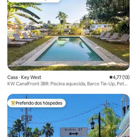
Preferido dos hóspedes
Casa ⋅ Key West
4,77 de uma a
4,77 (13)
KW CanalFront 3BR: Piscina aquecida, Barco Tie-Up, Pet
OK
Preferido dos hóspedes
Entre os melhores preferidos dos hóspedes