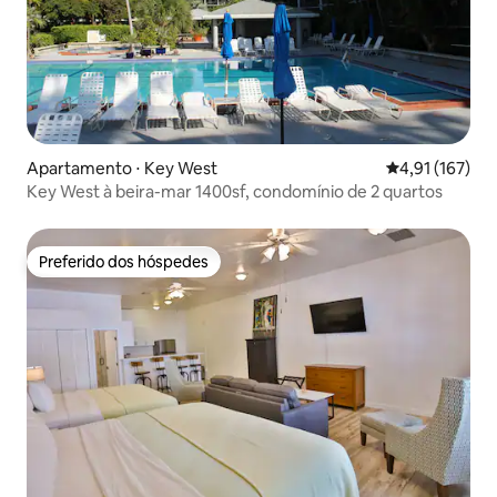
Apartamento ⋅ Key West
4,91 de uma av
4,91 (167)
Key West à beira-mar 1400sf, condomínio de 2 quartos
Preferido dos hóspedes
Preferido dos hóspedes