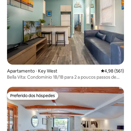
Apartamento ⋅ Key West
4,98 de uma av
4,98 (561)
Bella Vita: Condomínio 1B/1B para 2 a poucos passos de
Duval
Preferido dos hóspedes
Preferido dos hóspedes