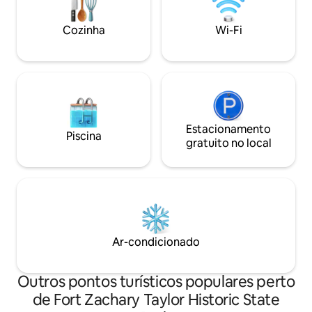
cápsulas de café, pão, geleia de
manteiga de amendoim e água
Cozinha
Wi-Fi
engarrafada. Não é permitido cozinhar,
mas você pode levar comida,
cerveja/bebidas/vinho. 🛥️🌴🎣
Estacionamento
Piscina
gratuito no local
Ar-condicionado
Outros pontos turísticos populares perto
de Fort Zachary Taylor Historic State