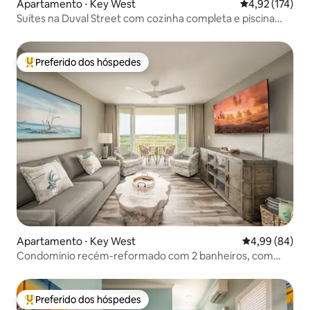
Apartamento ⋅ Key West
4,92 de uma av
4,92 (174)
Suítes na Duval Street com cozinha completa e piscina
aquecida,
Preferido dos hóspedes
Entre os melhores preferidos dos hóspedes
Apartamento ⋅ Key West
4,99 de uma av
4,99 (84)
Condomínio recém-reformado com 2 banheiros, com
piscina compartilhada
Preferido dos hóspedes
Entre os melhores preferidos dos hóspedes