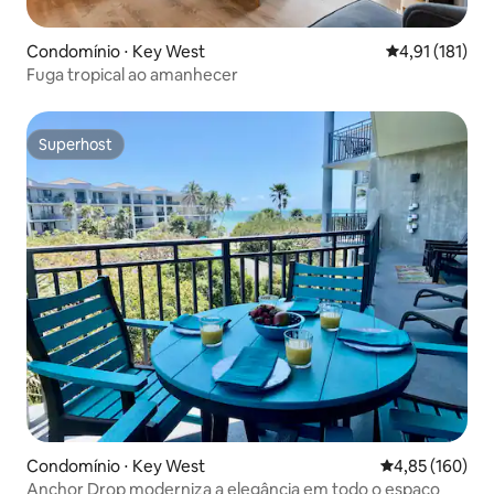
Condomínio ⋅ Key West
4,91 de uma av
4,91 (181)
Fuga tropical ao amanhecer
Superhost
Superhost
Condomínio ⋅ Key West
4,85 de uma av
4,85 (160)
Anchor Drop moderniza a elegância em todo o espaço