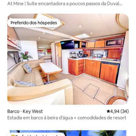
At Mine | Suíte encantadora a poucos passos da Duval
Street
Preferido dos hóspedes
Preferido dos hóspedes
Barco ⋅ Key West
4,94 de uma a
4,94 (34)
Estadia em barco à beira d'água + comodidades de resort