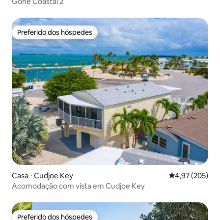
Gone Coastal 2
Preferido dos hóspedes
Preferido dos hóspedes
Casa ⋅ Cudjoe Key
4,97 de uma av
4,97 (205)
Acomodação com vista em Cudjoe Key
Preferido dos hóspedes