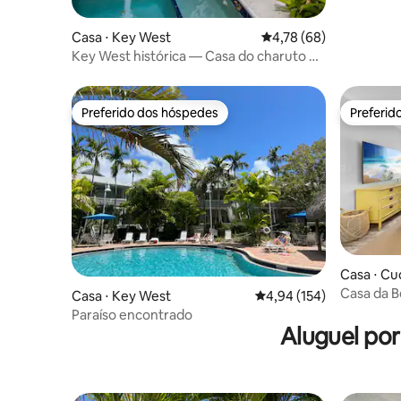
Casa ⋅ Key West
4,78 de uma avaliação 
4,78 (68)
Key West histórica — Casa do charuto —
4 camas
Preferido dos hóspedes
Preferid
Preferido dos hóspedes
Preferid
Casa ⋅ Cu
Casa da B
Casa ⋅ Key West
4,94 de uma avaliação m
4,94 (154)
Paraíso encontrado
Aluguel po