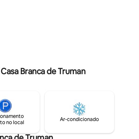
des, é um
seu redor e muito mais! Características
s de
da propriedade: piscina, banheira de
ível
hidromassagem, bar e cozinha Yellowfin
eite a
e estacionamento. Suprimentos de praia
clicar no
incluídos: coolers, equipamento de
 mais
snorkel e toalhas de praia.
 Casa Branca de Truman
ionamento
Ar-condicionado
to no local
ranca de Truman