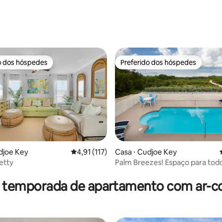
média de 5, 68 avaliações
o dos hóspedes
Preferido dos hóspedes
o dos hóspedes
Preferido dos hóspedes
djoe Key
4,91 de uma avaliação média de 5, 117 avalia
4,91 (117)
Casa ⋅ Cudjoe Key
etty
Palm Breezes! Espaço para tod
édia de 5, 154 avaliações
oceano.
r temporada de apartamento com ar-c