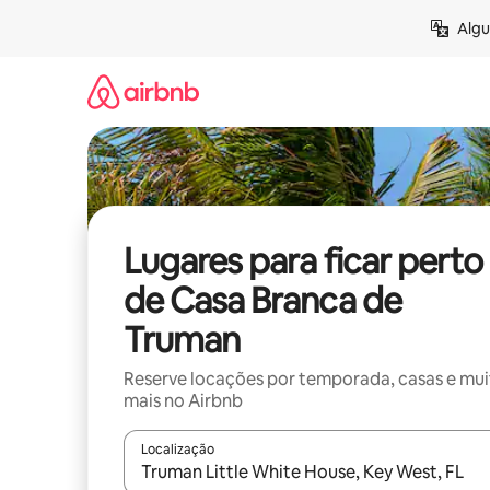
Pular
Algu
para
o
conteúdo
Lugares para ficar perto
de Casa Branca de
Truman
Reserve locações por temporada, casas e mu
mais no Airbnb
Localização
Quando os resultados estiverem disponíveis, expl