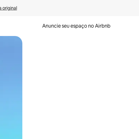
 original
Anuncie seu espaço no Airbnb
 deslizando o dedo na tela.