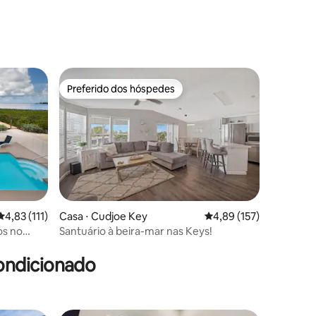
Preferido dos hóspedes
Preferido dos hóspedes
ções
4,83 de uma avaliação média de 5, 111 avaliações
4,83 (111)
Casa ⋅ Cudjoe Key
4,89 de uma avaliação 
4,89 (157)
os no
Santuário à beira-mar nas Keys!
ondicionado