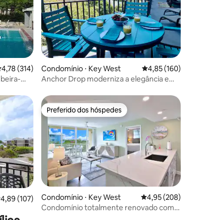
ções
,78 de uma avaliação média de 5, 314 avaliações
4,78 (314)
Condomínio ⋅ Key West
4,85 de uma avaliação 
4,85 (160)
 beira-
Anchor Drop moderniza a elegância em
todo o espaço
Preferido dos hóspedes
Preferido dos hóspedes
Condomínio ⋅ Key West
4,95 de uma avaliação m
4,95 (208)
ções
,89 de uma avaliação média de 5, 107 avaliações
4,89 (107)
Condomínio totalmente renovado com 2
banheiros e piscina compartilhada!
thers