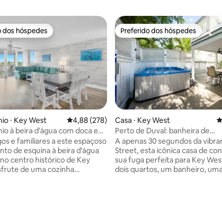
o dos hóspedes
Preferido dos hóspedes
o dos hóspedes
Preferido dos hóspedes
io ⋅ Key West
4,88 de uma avaliação média de 5, 278 avalia
4,88 (278)
Casa ⋅ Key West
4
o à beira d'água com doca e
Perto de Duval: banheira de
rto da Duval St, aceita animais
hidromassagem, 6 lugares, loca
os e familiares a este espaçoso
A apenas 30 segundos da vibra
ação
privilegiada
to de esquina à beira d'água
Street, esta icônica casa de co
 no centro histórico de Key
sua fuga perfeita para Key We
frute de uma cozinha
dois quartos, um banheiro, um
 espaço de estar em plano
completa e vantagens privativa
uma varanda privativa com vista
livre, como uma banheira de
rina e a piscina. Atracação
hidromassagem, um terraço n
l com uma estação de limpeza
andar e um chuveiro ao ar livre
 e máquina de gelo comercial,
tudo o que precisa para relaxar