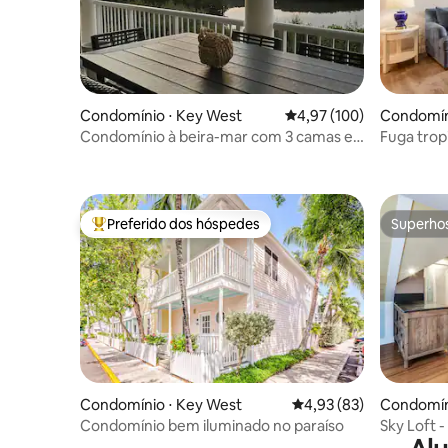
Condomínio ⋅ Key West
4,97 de uma avaliação m
4,97 (100)
Condomín
Condomínio à beira-mar com 3 camas e
Fuga trop
cais opcional
Preferido dos hóspedes
Superho
Entre os melhores preferidos dos hóspedes
Superho
Condomínio ⋅ Key West
4,93 de uma avaliação 
4,93 (83)
Condomín
Condomínio bem iluminado no paraíso
Sky Loft 
Street e 