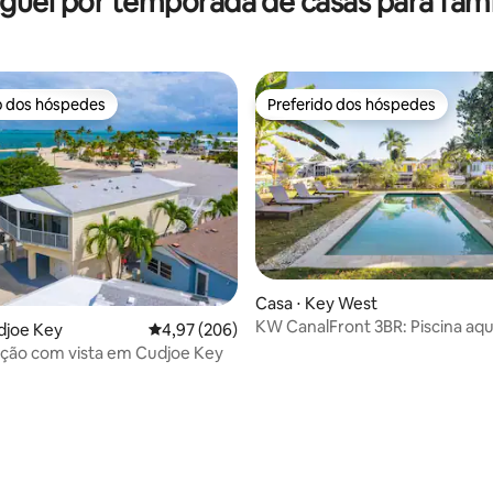
guel por temporada de casas para famí
o dos hóspedes
Preferido dos hóspedes
o dos hóspedes
Preferido dos hóspedes
Casa ⋅ Key West
KW CanalFront 3BR: Piscina aqu
djoe Key
4,97 de uma avaliação média de 5, 206 avalia
4,97 (206)
Barco Tie-Up, Pet OK
ão com vista em Cudjoe Key