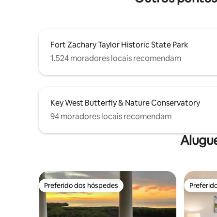
comida, cerveja/bebidas/vinho. 🛥️🌴🎣
Fort Zachary Taylor Historic State Park
1.524 moradores locais recomendam
Key West Butterfly & Nature Conservatory
94 moradores locais recomendam
Alugu
Preferido dos hóspedes
Preferid
Preferido dos hóspedes
Preferid