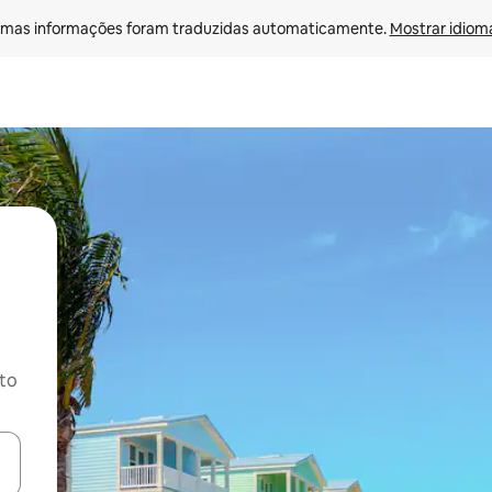
mas informações foram traduzidas automaticamente. 
Mostrar idioma
ito
ore-os usando as seta para cima e para baixo do teclado ou tocando e