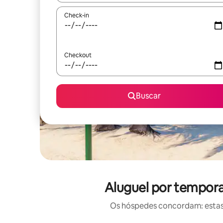
Check-in
Checkout
Buscar
Aluguel por tempora
Os hóspedes concordam: estas