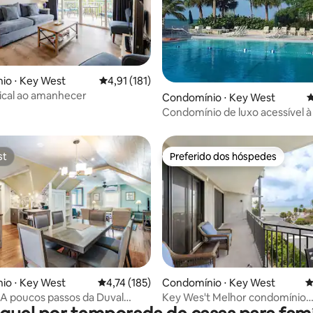
édia de 5, 100 avaliações
io ⋅ Key West
4,91 de uma avaliação média de 5, 181 avalia
4,91 (181)
ical ao amanhecer
Condomínio ⋅ Key West
4
Condomínio de luxo acessível à
mar com 6 camas
st
Preferido dos hóspedes
st
Preferido dos hóspedes
média de 5, 83 avaliações
io ⋅ Key West
4,74 de uma avaliação média de 5, 185 avalia
4,74 (185)
Condomínio ⋅ Key West
4
- A poucos passos da Duval
Key Wes't Melhor condomínio
piscina compartilhada
reformado a 5 minutos de Sma