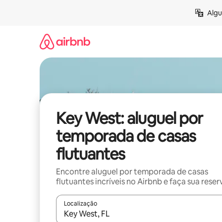
Pular
Algu
para
o
conteúdo
Key West: aluguel por
temporada de casas
flutuantes
Encontre aluguel por temporada de casas
flutuantes incríveis no Airbnb e faça sua reser
Localização
Quando os resultados estiverem disponíveis, expl