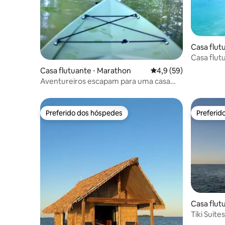
Casa flut
Casa flu
Casa flutuante ⋅ Marathon
4,9 de uma avaliação 
4,9 (59)
Aventureiros escapam para uma casa
flutuante desconectada
Preferido dos hóspedes
Preferid
Preferido dos hóspedes
Preferid
Casa flut
Tiki Suite
Acomodaçã