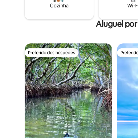
coisa! Roxie tem uma Keurig, cápsulas de
Cozinha
Wi-F
café, pão
amendoim
permitido
Aluguel por
comida, c
Preferido dos hóspedes
Preferid
Preferido dos hóspedes
Preferid