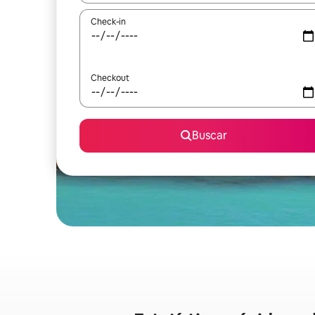
Check-in
Checkout
Buscar