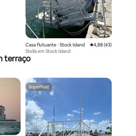
Casa flutuante ⋅ Stock Island
4,88 de uma avaliação
4,88 (43)
Stella em Stock Island
m terraço
Superhost
Superhost