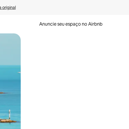
 original
Anuncie seu espaço no Airbnb
 deslizando o dedo na tela.