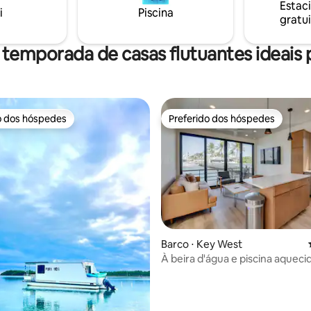
Estac
i
Piscina
gratui
, geleia de manteiga de
 e água engarrafada. Não é
 cozinhar, mas você pode levar
 temporada de casas flutuantes ideais p
erveja/bebidas/vinho. 🛥️🌴🎣
o dos hóspedes
Preferido dos hóspedes
o dos hóspedes
Preferido dos hóspedes
Barco ⋅ Key West
À beira d'água e piscina aqueci
Awai Floating Vill