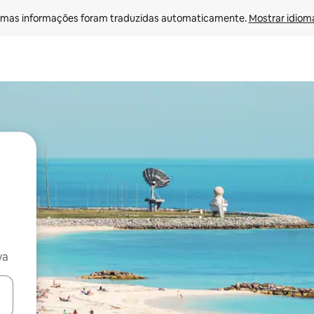
mas informações foram traduzidas automaticamente. 
Mostrar idioma
va
ore-os usando as seta para cima e para baixo do teclado ou tocando e