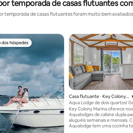
por temporada de casas flutuantes co
r temporada de casas flutuantes foram muito bem avaliados p
o dos hóspedes
o dos hóspedes
édia de 5, 366 avaliações
Casa flutuante ⋅ Key Colony
Beach
Aqua Lodge de dois quartos! G
Key Colony Marina oferece no
Aqualodges de cabine dupla pa
aluguéis semanais e mensais. 
Aqualodge tem uma cozinha t
equipada, sala de estar, 2 quarto