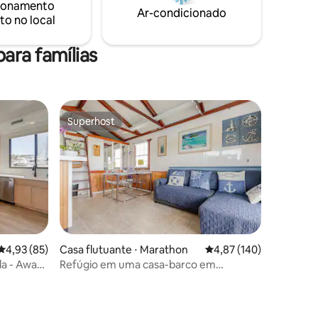
ionamento
Ar-condicionado
to no local
ara famílias
Superhost
Superhost
Casa flutuante ⋅ Marathon
4,87 de uma avaliação 
4,87 (140)
4,93 de uma avaliação média de 5, 85 avaliações
4,93 (85)
Refúgio em uma casa-barco em
da - Away
Marathon