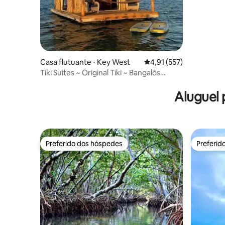
Casa flutuante ⋅ Key West
4,91 de uma avaliação m
4,91 (557)
Tiki Suites ~ Original Tiki ~ Bangalôs
flutuantes
Aluguel 
Preferido dos hóspedes
Preferid
Preferido dos hóspedes
Preferid