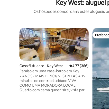
Key West: aluguel 
Os hóspedes concordam: estes aluguéis po
Preferid
Preferid
Casa flutuante ⋅ Key West
4,77 de uma avaliação m
4,77 (366)
Paraíso em uma casa-barco em Key
West
7 ANOS - MAIS DE 90% 5 ESTRELAS A 15
minutos do centro da cidade VIVA
COMO UMA MORADORA LOCAL!
Quarto com cama queen size, vista para
o mar, sala de estar grande, banheiro
completo, 2 sofás grandes, TV de 50",
deck grande para banhos de sol. Isto não
é um resort. Esta antiga doca de madeira