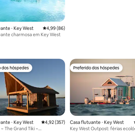
uante ⋅ Key West
4,99 de uma avaliação média de 5, 86 avalia
4,99 (86)
tuante charmosa em Key West
média de 5, 59 avaliações
o dos hóspedes
Preferido dos hóspedes
o dos hóspedes
Preferido dos hóspedes
uante ⋅ Key West
4,92 de uma avaliação média de 5, 357 avalia
4,92 (357)
Casa flutuante ⋅ Key West
s ~ The Grand Tiki ~
Key West Outpost: férias ecoló
o privativa à beira-mar