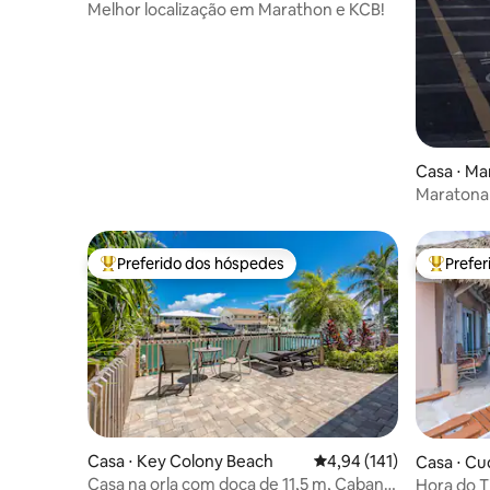
Melhor localização em Marathon e KCB!
Casa ⋅ Ma
Maratona
Preferido dos hóspedes
Prefe
Entre os melhores preferidos dos hóspedes
Entre os
Casa ⋅ Key Colony Beach
4,94 de uma avaliação m
4,94 (141)
Casa ⋅ Cu
Casa na orla com doca de 11,5 m, Cabana
Hora do T