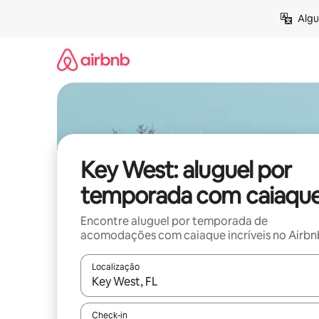
Pular
Algu
para
o
conteúdo
Key West: aluguel por
temporada com caiaqu
Encontre aluguel por temporada de
acomodações com caiaque incríveis no Airbn
Localização
Quando os resultados estiverem disponíveis, expl
Check-in