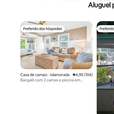
Aluguel
Club incluso
Preferido dos hóspedes
Preferid
Preferido dos hóspedes
Preferid
Casa de campo ⋅ Islamorada
4,95 de uma avaliação m
4,95 (104)
Bangalô com 2 camas e piscina em
Islamorada