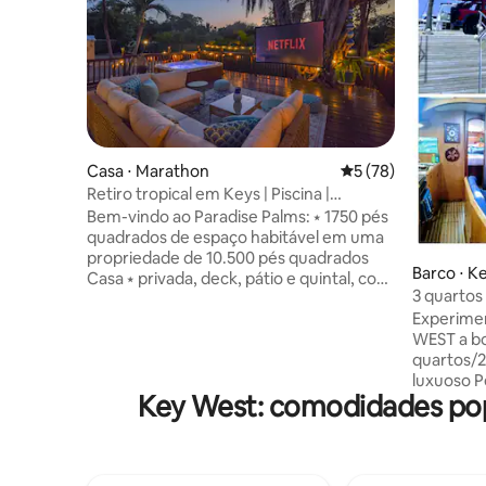
Casa ⋅ Marathon
5 de uma avaliação 
5 (78)
Retiro tropical em Keys | Piscina |
Banheira de hidromassagem | Cinema
Bem-vindo ao Paradise Palms: ⭑ 1750 pés
quadrados de espaço habitável em uma
propriedade de 10.500 pés quadrados
Barco ⋅ K
Casa ⭑ privada, deck, pátio e quintal, com
3 quartos 
vista para uma bela paisagem cênica
traslado g
Experime
Piscina de⭑ cristal, banheira de
WEST a bo
hidromassagem, cinema, espaço de
quartos/2
trabalho remoto, sala de jogos com
luxuoso P
fliperama e muito mais ⭑ Estacionamento
Key West: comodidades pop
vida na ág
seguro para até seis veículos,
salgado. Vantagens gratuitas: caiaque,
estacionamento para reboque de barco,
piscinas,
carregamento de RV e EV ⭑ 10 minutos
gratuito par
para a praia de sombrero e a poucos
total ao r
minutos de todas as atrações da ilha