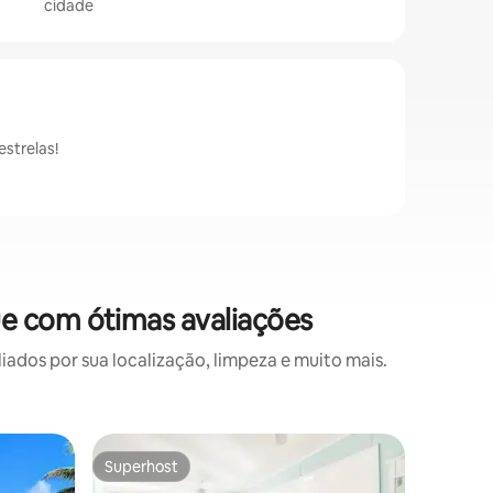
cidade
strelas!
e com ótimas avaliações
os por sua localização, limpeza e muito mais.
Casa ⋅ M
Superhost
Prefe
os hóspedes
Superhost
Entre o
Casa incr