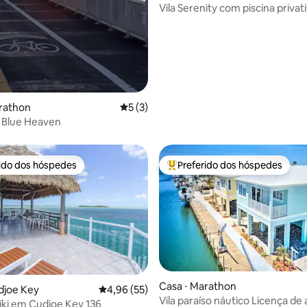
Vila Serenity com piscina privati
doca
rathon
5 de uma avaliação média de 5, 3 avalia
5 (3)
 Blue Heaven
rido dos hóspedes
Preferido dos hóspedes
 melhores preferidos dos hóspedes
Entre os melhores preferidos d
Casa ⋅ Marathon
édia de 5, 141 avaliações
djoe Key
4,96 de uma avaliação média de 5, 55 avalia
4,96 (55)
Vila paraíso náutico Licença de 
iki em Cudjoe Key 136