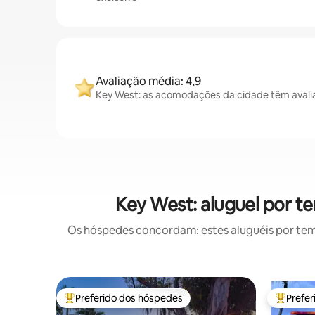
Avaliação média: 4,9
Key West: as acomodações da cidade têm avali
Key West: aluguel por 
Os hóspedes concordam: estes aluguéis por te
Preferido dos hóspedes
Prefe
Entre os melhores preferidos dos hóspedes
Entre os