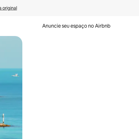
 original
Anuncie seu espaço no Airbnb
 deslizando o dedo na tela.