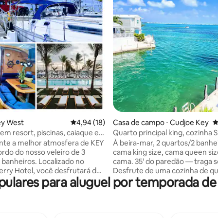
média de 5, 78 avaliações
ey West
4,94 de uma avaliação média de 5, 18 avalia
4,94 (18)
Casa de campo ⋅ Cudjoe Key
4
em resort, piscinas, caiaque e
Quarto principal king, cozinha 
rátis
bicicletas, caiaques, VISTAS!
nte a melhor atmosfera de KEY
À beira-mar, 2 quartos/2 banh
rdo do nosso veleiro de 3
cama king size, cama queen siz
 banheiros. Localizado no
cama. 35' do paredão — traga s
erry Hotel, você desfrutará da
Desfrute de uma cozinha de q
ulares para aluguel por temporada 
ua, das palmeiras e do ar
totalmente abastecida com
eletrodomésticos de aço inoxid
 estacionamento e transporte
Localizado em Venture Out, um
a a cidade antiga! Acesso
tranquilo e familiar com pesca, 
esort: 2 piscinas e parque de
piscinas, banheira de hidroma