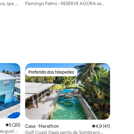
va, spa e
Flamingo Palms - RESERVE AGORA as
datas da primavera de 2027!
ções
Preferido dos hóspedes
os hóspedes
Preferido dos hóspedes
5 de uma avaliação média de 5, 20 avaliações
5 (20)
Casa ⋅ Marathon
4,9 de uma avaliação
4,9 (41)
ções
aluguel nº
Golf Coast Oasis perto de Sombrero