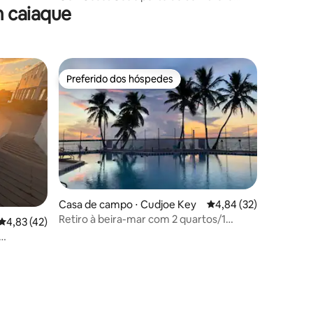
 caiaque
Beach,
Preferido dos hóspedes
Preferido dos hóspedes
Casa de campo ⋅ Cudjoe Key
4,84 de uma avaliação
4,84 (32)
Retiro à beira-mar com 2 quartos/1
4,83 de uma avaliação média de 5, 42 avaliações
4,83 (42)
banheiro com doca de 35'