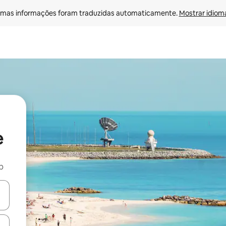
mas informações foram traduzidas automaticamente. 
Mostrar idioma
e
b
ore-os usando as seta para cima e para baixo do teclado ou tocando e