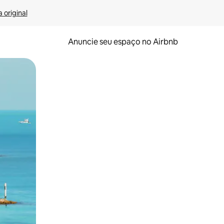
 original
Anuncie seu espaço no Airbnb
 deslizando o dedo na tela.