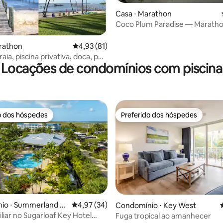
Casa ⋅ Marathon
Coco Plum Paradise — Maratho
quartos 4 banheiros à beira-ma
rathon
4,93 de uma avaliação média de 5, 81 avalia
4,93 (81)
aia, piscina privativa, doca, pôr
Locações de condomínios com piscina
 vista para o golfo
o dos hóspedes
Preferido dos hóspedes
o dos hóspedes
Preferido dos hóspedes
édia de 5, 118 avaliações
io ⋅ Summerland K
4,97 de uma avaliação média de 5, 34 avalia
4,97 (34)
Condomínio ⋅ Key West
iliar no Sugarloaf Key Hotel
Fuga tropical ao amanhecer