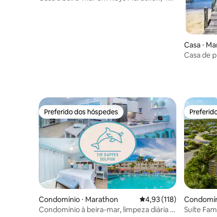
quartos, 3,5 banheiros e piscina.
Casa ⋅ Ma
Casa de pr
do sol com
Preferido dos hóspedes
Preferid
Preferido dos hóspedes
Preferid
Condomínio ⋅ Marathon
4,93 de uma avaliação m
4,93 (118)
Condomín
ey
Condomínio à beira-mar, limpeza diária e
Suíte Fam