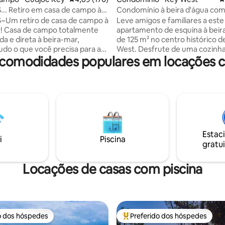
.. Retiro em casa de campo à
Condomínio à beira d'água com
!
piscina perto da Duval St, aceit
~Um retiro de casa de campo à
Leve amigos e familiares a est
de estimação
ente
apartamento de esquina à beir
a e direta à beira-mar,
de 125 m² no centro histórico d
udo o que você precisa para a
West. Desfrute de uma cozinh
 comodidades populares em locações c
ita. Cais do barco (25
completa, espaço de estar em 
 HD, lavadora e secadora,
aberto e uma varanda privativa
 S/S e cozinha a gás! Caiaques e
para a marina e a piscina. Atra
 gratuitos, além de acesso a
disponível com uma estação de
 comodidades da Comunidade
de peixes e máquina de gelo co
ínio Residencial Venture Out:
perfeita para passeios de barco
uecida, jacuzzi, piscina infantil,
Localizada a cerca de 1 milha d
adras de basquete e bocha, área
Street, do Porto Histórico e da
Estac
o na baía do mar, marina com
Hemingway. As comodidades i
i
Piscina
gratui
el, rampas de barco e estação
uma piscina aquecida, área tiki,
em e um mercado de
churrasqueiras, estacionament
cia no local!
elevador e entrada segura.
Locações de casas com piscina
o dos hóspedes
Preferido dos hóspedes
o dos hóspedes
Entre os melhores preferidos d