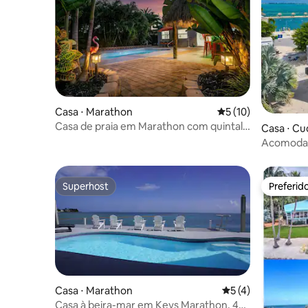
Casa ⋅ Marathon
5 de uma avaliação 
5 (10)
Casa de praia em Marathon com quintal
Casa ⋅ Cu
incrível!
Acomodaç
Superhost
Preferid
Superhost
Preferid
Casa ⋅ Marathon
5 de uma avaliação
5 (4)
Casa à beira-mar em Keys Marathon, 4