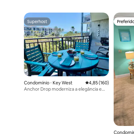
café da manhã!
(Aceita A
Superhost
Preferid
Superhost
Preferid
Condomínio ⋅ Key West
4,85 de uma avaliação m
4,85 (160)
Anchor Drop moderniza a elegância em
todo o espaço
Condomín