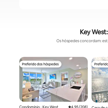
Key West:
Os hóspedes concordam: estas
Preferido dos hóspedes
Preferid
Preferido dos hóspedes
Preferid
Condomínio ⋅ Key West
4,95 de uma avaliação m
4,95 (208)
Casa de 