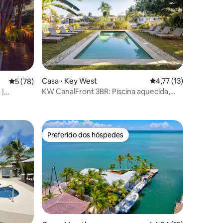
Casa ⋅ Key West
4,77 de uma avaliação
4,77 (13)
5 de uma avaliação média de 5, 78 avaliações
5 (78)
KW CanalFront 3BR: Piscina aquecida,
 |
ções
Barco Tie-Up, Pet OK
Cinema
Preferido dos hóspedes
Preferido dos hóspedes