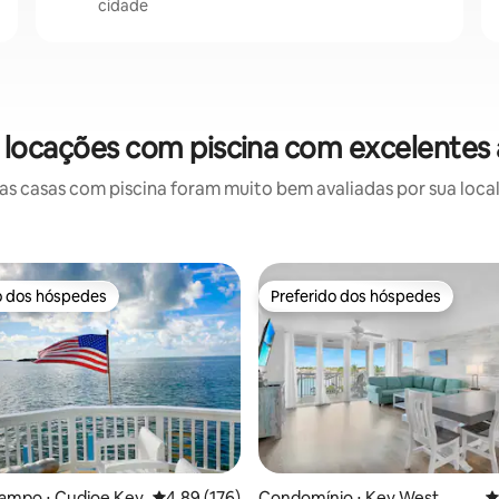
cidade
 locações com piscina com excelentes 
 casas com piscina foram muito bem avaliadas por sua local
o dos hóspedes
Preferido dos hóspedes
o dos hóspedes
Preferido dos hóspedes
édia de 5, 208 avaliações
campo ⋅ Cudjoe Key
4,89 de uma avaliação média de 5, 176 avalia
4,89 (176)
Condomínio ⋅ Key West
4