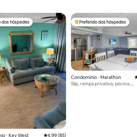
nimais de Estimação)
o dos hóspedes
Preferido dos hóspedes
o dos hóspedes
Entre os melhores preferidos d
Condomínio ⋅ Marathon
4
Slip, rampa privativa, piscina,
édia de 5, 160 avaliações
estacionamento para trailer, f
io ⋅ Key West
4,99 de uma avaliação média de 5, 85 avalia
4,99 (85)