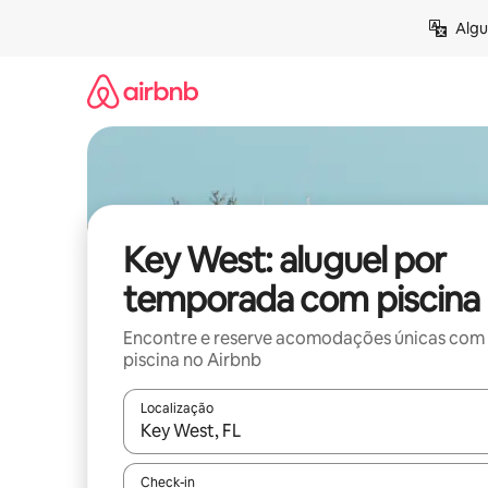
Pular
Algu
para
o
conteúdo
Key West: aluguel por
temporada com piscina
Encontre e reserve acomodações únicas com
piscina no Airbnb
Localização
Quando os resultados estiverem disponíveis, expl
Check-in