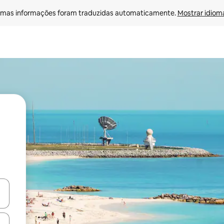
mas informações foram traduzidas automaticamente. 
Mostrar idioma
ore-os usando as seta para cima e para baixo do teclado ou tocando e