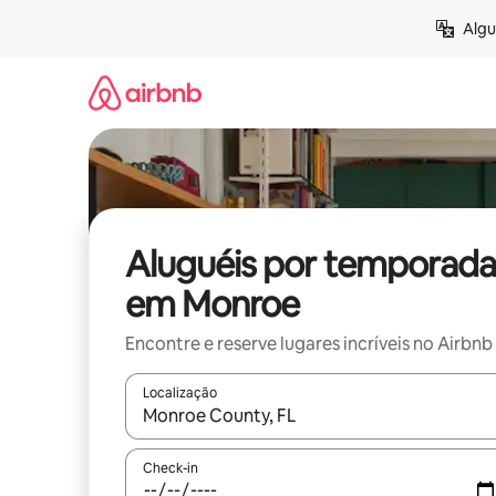
Pular
Algu
para
o
conteúdo
Aluguéis por temporada
em Monroe
Encontre e reserve lugares incríveis no Airbnb
Localização
Quando os resultados estiverem disponíveis, expl
Check-in