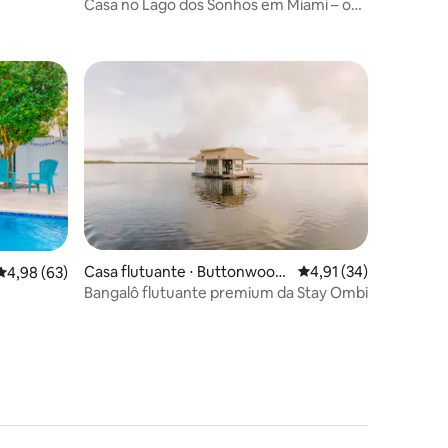
Casa no Lago dos Sonhos em Miami – o
ções
gos e
lugar perfeito
os hóspedes
Casa flutuante ⋅ Buttonwood
4,91 de uma avaliação
4,91 (34)
ções
4,98 de uma avaliação média de 5, 63 avaliações
4,98 (63)
Sound
Bangalô flutuante premium da Stay Ombi
hurrasco/mesa