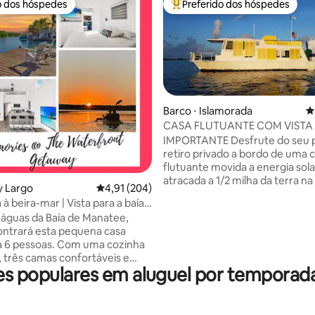
o dos hóspedes
Preferido dos hóspedes
o dos hóspedes
Entre os melhores preferidos d
Barco ⋅ Islamorada
4
CASA FLUTUANTE COM VISTA 
édia de 5, 114 avaliações
GRAUS PARA A ÁGUA
IMPORTANTE Desfrute do seu p
retiro privado a bordo de uma 
flutuante movida a energia sola
atracada a 1/2 milha da terra na
y Largo
4,91 de uma avaliação média de 5, 204 avalia
4,91 (204)
Islamorada Por favor, não cheg
à beira-mar | Vista para a baía |
de escurecer e NÃO ande de no
cina
 águas da Baía de Manatee,
Precisa de experiência com mo
ntrará esta pequena casa
popa de tração manual um esqu
ara 6 pessoas. Com uma cozinha
pés com um motor de popa de 
 três camas confortáveis e
fornecido confiável para ir e vol
 populares em aluguel por tempora
uma piscina comunitária, esta é
costa NÃO confiável para explorar Não
zação privilegiada para
há água quente no chuveiro, a
 do melhor de Key Largo.
água em panelas ou bolsas sola
no convés e mergulhe os pés
favor, faça a barba antes de c