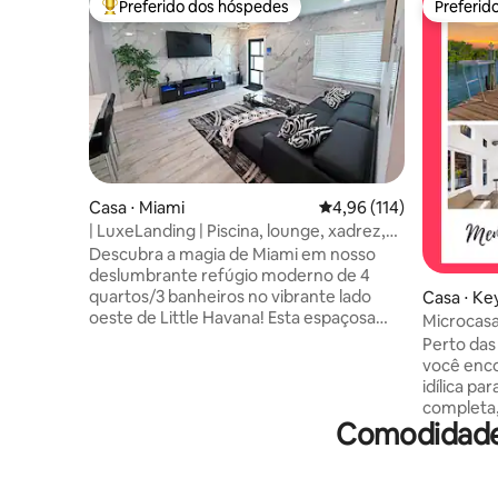
Preferido dos hóspedes
Preferid
Entre os melhores preferidos dos hóspedes
Preferid
Casa ⋅ Miami
4,96 de uma avaliação m
4,96 (114)
| LuxeLanding | Piscina, lounge, xadrez,
churrasco, golfe, aeroporto
Descubra a magia de Miami em nosso
deslumbrante refúgio moderno de 4
quartos/3 banheiros no vibrante lado
Casa ⋅ Ke
oeste de Little Havana! Esta espaçosa
Microcasa 
casa de conceito aberto acomoda até 11
Deck | Pis
Perto das
pessoas e dispõe de uma elegante sala
você enco
de estar, cozinha totalmente abastecida
idílica p
com eletrodomésticos de aço inoxidável,
completa,
louça, copos de vinho/dose, utensílios de
Comodidades
acesso a 
cozinha, eletrodomésticos de mesa e
uma locali
café de cortesia. O destaque? Um
desfrutar
quintal estilo resort com piscina,
Sente-se 