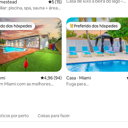
Casa de luxo à beira do lago •
omestead
5 de uma avaliação média de 5, 15 avalia
5 (15)
Piscina_Spa_Churrasqueira | Jo
liar: piscina, spa, sauna + área
diversão
ara crianças
rido dos hóspedes
Preferido dos hóspedes
 melhores preferidos dos hóspedes
Entre os melhores preferidos d
média de 5, 78 avaliações
ami
4,96 de uma avaliação média de 5, 94 avalia
4,96 (94)
Casa ⋅ Miami
em Miami com as melhores
Fuga para
 | Piscina aquecida e sala de
Miami/Heather+Piscina/9pl/C
de bilhar
sticos por perto
Coisas para fazer