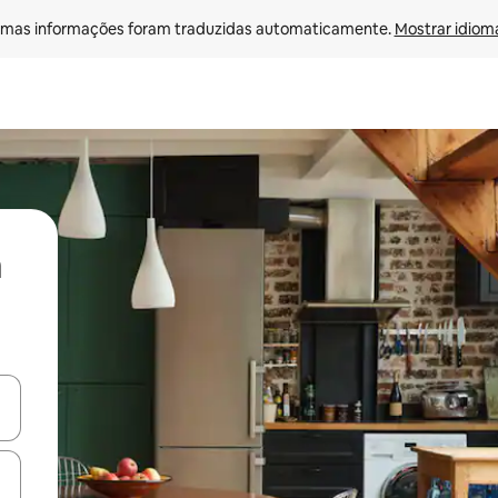
mas informações foram traduzidas automaticamente. 
Mostrar idioma
ore-os usando as seta para cima e para baixo do teclado ou tocando e