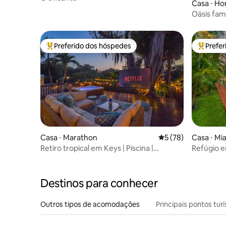
Casa ⋅ H
Oásis fami
de lazer p
Preferido dos hóspedes
Prefe
Entre os melhores preferidos dos hóspedes
Entre os
Casa ⋅ Marathon
5 de uma avaliação 
5 (78)
Casa ⋅ Mi
Retiro tropical em Keys | Piscina |
Refúgio 
Banheira de hidromassagem | Cinema
avaliações
jogos
Destinos para conhecer
Outros tipos de acomodações
Principais pontos turí