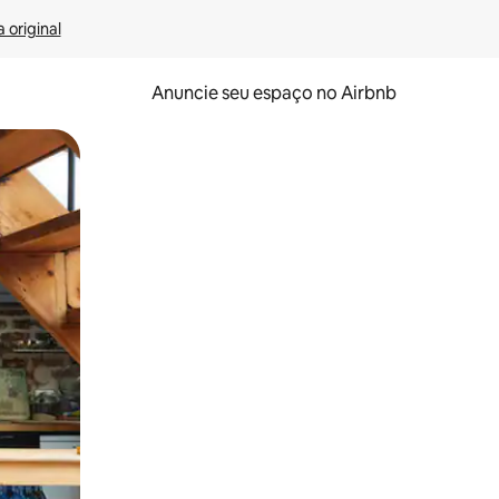
 original
Anuncie seu espaço no Airbnb
 deslizando o dedo na tela.