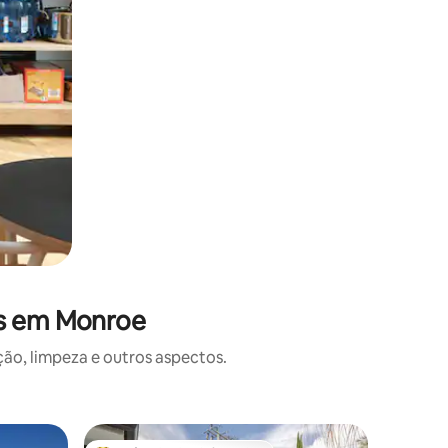
es em Monroe
o, limpeza e outros aspectos.
Microcas